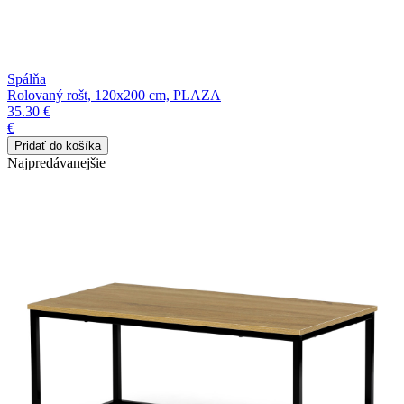
Spálňa
Rolovaný rošt, 120x200 cm, PLAZA
35.30 €
€
Najpredávanejšie