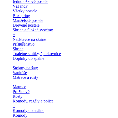
Jednolôžkové postele
Váľandy
Všetky postele
Boxspring
Manželské postele
Drevené postele
Skrine a úložné systémy
+
Nadstavce na skrine
Príslušenstvo
Skrine
Toaletné stolíky, šperkovnice
Doplnky do spálne
+
Stojany na šaty
Vankúše
Matrace a rošty
+
Matrace
Pružinové
Rošty
Komody, regály a police
+
Komody do spálne
Komody