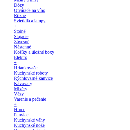
Dózy
Otvárače na víno
Rôzne
Svietidlá a lampy
+
Stolné
Stojacie
Závesné
Nástenné
Košíky a úložné boxy
Elektro
+
Hriankovače
Kuchynské roboty
Rýchlovarné kanvice
Kávovary
Mixéry
Vázy
Varenie a pečenie
+
Hrnce
Panvice
Kuchynské váhy
Kuchynské nože