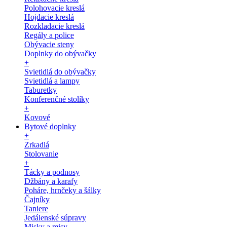
Polohovacie kreslá
Hojdacie kreslá
Rozkladacie kreslá
Regály a police
Obývacie steny
Doplnky do obývačky
+
Svietidlá do obývačky
Svietidlá a lampy
Taburetky
Konferenčné stolíky
+
Kovové
Bytové doplnky
+
Zrkadlá
Stolovanie
+
Tácky a podnosy
Džbány a karafy
Poháre, hrnčeky a šálky
Čajníky
Taniere
Jedálenské súpravy
Misky a misy