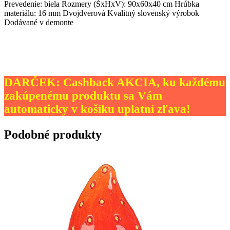
Prevedenie: biela Rozmery (ŠxHxV): 90x60x40 cm Hrúbka
materiálu: 16 mm Dvojdverová Kvalitný slovenský výrobok
Dodávané v demonte
DARČEK: Cashback AKCIA, ku každému
zakúpenému produktu sa Vám
automaticky v košíku uplatní zľava!
Podobné produkty