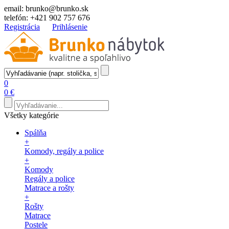
email:
brunko@brunko.sk
telefón:
+421 902 757 676
Registrácia
Prihlásenie
0
0 €
Všetky kategórie
Spálňa
+
Komody, regály a police
+
Komody
Regály a police
Matrace a rošty
+
Rošty
Matrace
Postele