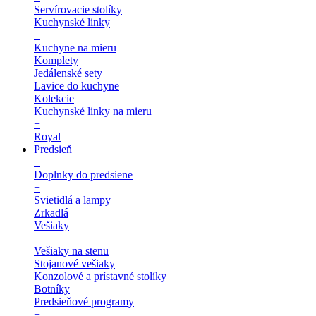
Servírovacie stolíky
Kuchynské linky
+
Kuchyne na mieru
Komplety
Jedálenské sety
Lavice do kuchyne
Kolekcie
Kuchynské linky na mieru
+
Royal
Predsieň
+
Doplnky do predsiene
+
Svietidlá a lampy
Zrkadlá
Vešiaky
+
Vešiaky na stenu
Stojanové vešiaky
Konzolové a prístavné stolíky
Botníky
Predsieňové programy
+