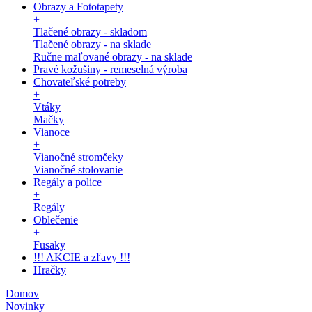
Obrazy a Fototapety
+
Tlačené obrazy - skladom
Tlačené obrazy - na sklade
Ručne maľované obrazy - na sklade
Pravé kožušiny - remeselná výroba
Chovateľské potreby
+
Vtáky
Mačky
Vianoce
+
Vianočné stromčeky
Vianočné stolovanie
Regály a police
+
Regály
Oblečenie
+
Fusaky
!!! AKCIE a zľavy !!!
Hračky
Domov
Novinky