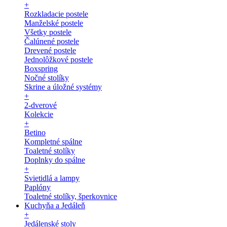
+
Rozkladacie postele
Manželské postele
Všetky postele
Čalúnené postele
Drevené postele
Jednolôžkové postele
Boxspring
Nočné stolíky
Skrine a úložné systémy
+
2-dverové
Kolekcie
+
Betino
Kompletné spálne
Toaletné stolíky
Doplnky do spálne
+
Svietidlá a lampy
Paplóny
Toaletné stolíky, šperkovnice
Kuchyňa a Jedáleň
+
Jedálenské stoly