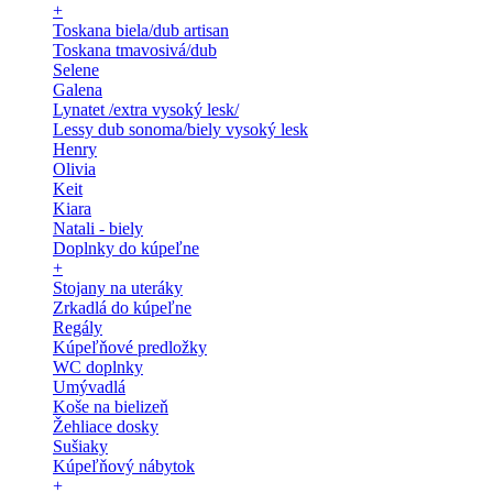
+
Toskana biela/dub artisan
Toskana tmavosivá/dub
Selene
Galena
Lynatet /extra vysoký lesk/
Lessy dub sonoma/biely vysoký lesk
Henry
Olivia
Keit
Kiara
Natali - biely
Doplnky do kúpeľne
+
Stojany na uteráky
Zrkadlá do kúpeľne
Regály
Kúpeľňové predložky
WC doplnky
Umývadlá
Koše na bielizeň
Žehliace dosky
Sušiaky
Kúpeľňový nábytok
+