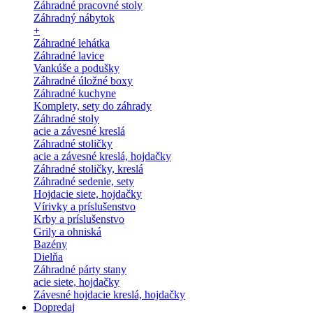
Záhradné pracovné stoly
Záhradný nábytok
+
Záhradné lehátka
Záhradné lavice
Vankúše a podušky
Záhradné úložné boxy
Záhradné kuchyne
Komplety, sety do záhrady
Záhradné stoly
acie a závesné kreslá
Záhradné stoličky
acie a závesné kreslá, hojdačky
Záhradné stoličky, kreslá
Záhradné sedenie, sety
Hojdacie siete, hojdačky
Vírivky a príslušenstvo
Krby a príslušenstvo
Grily a ohniská
Bazény
Dielňa
Záhradné párty stany
acie siete, hojdačky
Závesné hojdacie kreslá, hojdačky
Dopredaj