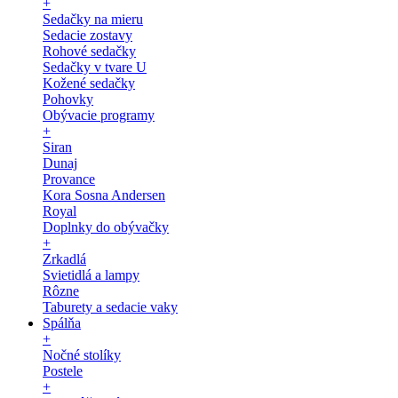
+
Sedačky na mieru
Sedacie zostavy
Rohové sedačky
Sedačky v tvare U
Kožené sedačky
Pohovky
Obývacie programy
+
Siran
Dunaj
Provance
Kora Sosna Andersen
Royal
Doplnky do obývačky
+
Zrkadlá
Svietidlá a lampy
Rôzne
Taburety a sedacie vaky
Spálňa
+
Nočné stolíky
Postele
+