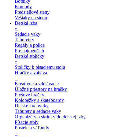
Botníky
Komody
Predsieňové steny
Vešiaky na stenu
Detská izba
+
Sedacie vaky
Taburetky
Regály a police
Pre najmenších
Detské stoličky
+
Stoličky k písaciemu stolu
Hračky a zábava
+
Kreatívne a vdelávacie
Úložné priestory na hračky
Plyšové hračky
Kolobežky a skateboardy
Detské kuchynky
Taburety a sedacie vaky
Organizéry a skrinky do detskej izby
Písacie stoly
Postele a váľandy
+