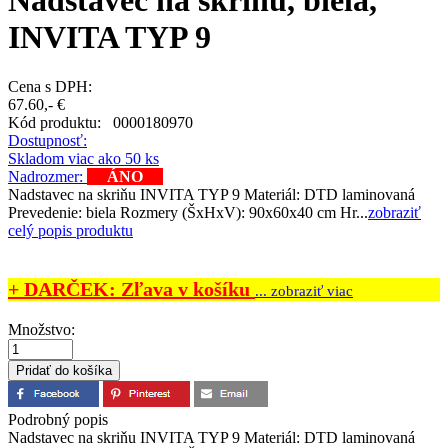
Nadstavec na skriňu, biela,
INVITA TYP 9
Cena s DPH:
67.60,- €
Kód produktu:
0000180970
Dostupnosť:
Skladom viac ako 50 ks
Nadrozmer:
ÁNO
Nadstavec na skriňu INVITA TYP 9 Materiál: DTD laminovaná
Prevedenie: biela Rozmery (ŠxHxV): 90x60x40 cm Hr...
zobraziť
celý popis produktu
+ DARČEK: Zľava v košíku
... zobraziť viac
Množstvo:
Podrobný popis
Nadstavec na skriňu INVITA TYP 9 Materiál: DTD laminovaná