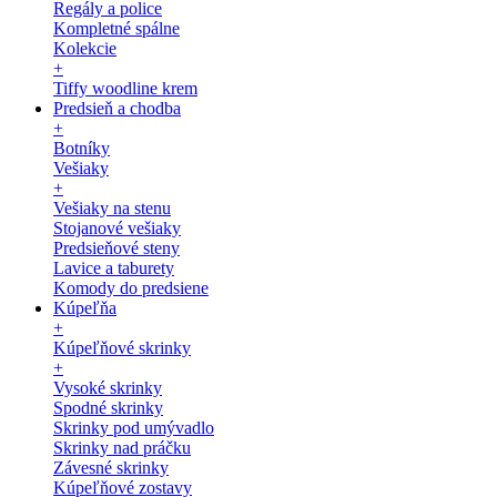
Regály a police
Kompletné spálne
Kolekcie
+
Tiffy woodline krem
Predsieň a chodba
+
Botníky
Vešiaky
+
Vešiaky na stenu
Stojanové vešiaky
Predsieňové steny
Lavice a taburety
Komody do predsiene
Kúpeľňa
+
Kúpeľňové skrinky
+
Vysoké skrinky
Spodné skrinky
Skrinky pod umývadlo
Skrinky nad práčku
Závesné skrinky
Kúpeľňové zostavy