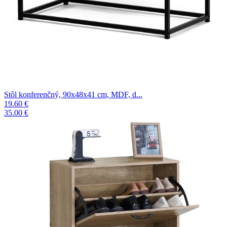
Stôl konferenčný, 90x48x41 cm, MDF, d...
19.60 €
35.00 €