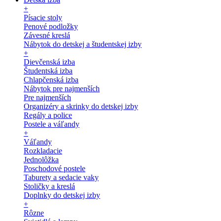
+
Písacie stoly
Penové podložky
Závesné kreslá
Nábytok do detskej a študentskej izby
+
Dievčenská izba
Študentská izba
Chlapčenská izba
Nábytok pre najmenších
Pre najmenších
Organizéry a skrinky do detskej izby
Regály a police
Postele a váľandy
+
Váľandy
Rozkladacie
Jednolôžka
Poschodové postele
Taburety a sedacie vaky
Stoličky a kreslá
Doplnky do detskej izby
+
Rôzne