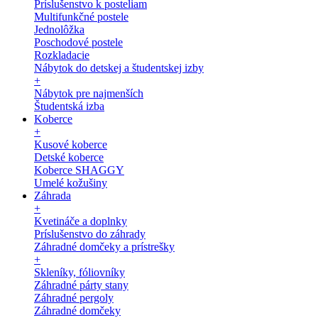
Príslušenstvo k posteliam
Multifunkčné postele
Jednolôžka
Poschodové postele
Rozkladacie
Nábytok do detskej a študentskej izby
+
Nábytok pre najmenších
Študentská izba
Koberce
+
Kusové koberce
Detské koberce
Koberce SHAGGY
Umelé kožušiny
Záhrada
+
Kvetináče a doplnky
Príslušenstvo do záhrady
Záhradné domčeky a prístrešky
+
Skleníky, fóliovníky
Záhradné párty stany
Záhradné pergoly
Záhradné domčeky