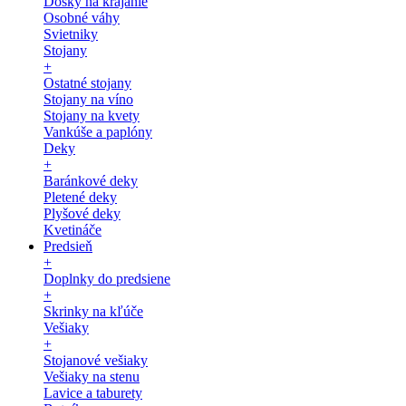
Dosky na krájanie
Osobné váhy
Svietniky
Stojany
+
Ostatné stojany
Stojany na víno
Stojany na kvety
Vankúše a paplóny
Deky
+
Baránkové deky
Pletené deky
Plyšové deky
Kvetináče
Predsieň
+
Doplnky do predsiene
+
Skrinky na kľúče
Vešiaky
+
Stojanové vešiaky
Vešiaky na stenu
Lavice a taburety