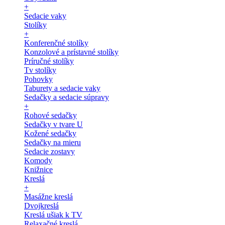
+
Sedacie vaky
Stolíky
+
Konferenčné stolíky
Konzolové a prístavné stolíky
Príručné stolíky
Tv stolíky
Pohovky
Taburety a sedacie vaky
Sedačky a sedacie súpravy
+
Rohové sedačky
Sedačky v tvare U
Kožené sedačky
Sedačky na mieru
Sedacie zostavy
Komody
Knižnice
Kreslá
+
Masážne kreslá
Dvojkreslá
Kreslá ušiak k TV
Relaxačné kreslá