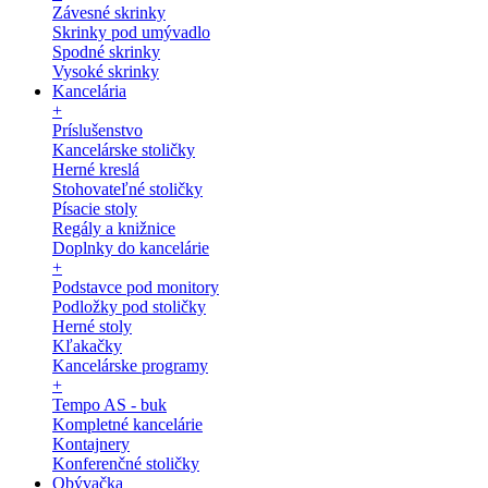
Závesné skrinky
Skrinky pod umývadlo
Spodné skrinky
Vysoké skrinky
Kancelária
+
Príslušenstvo
Kancelárske stoličky
Herné kreslá
Stohovateľné stoličky
Písacie stoly
Regály a knižnice
Doplnky do kancelárie
+
Podstavce pod monitory
Podložky pod stoličky
Herné stoly
Kľakačky
Kancelárske programy
+
Tempo AS - buk
Kompletné kancelárie
Kontajnery
Konferenčné stoličky
Obývačka