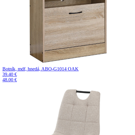
Botník, mdf, hnedá, ABO-G1014 OAK
39.40 €
48.00 €