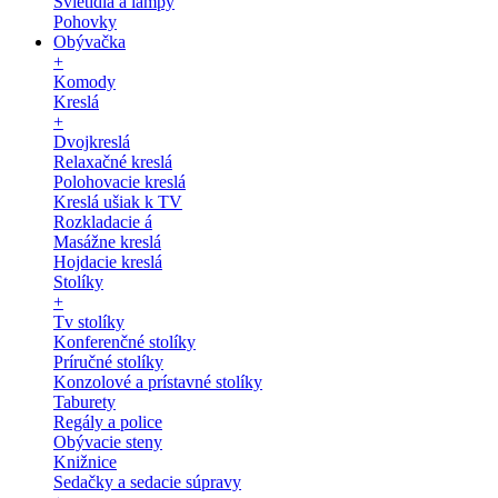
Svietidlá a lampy
Pohovky
Obývačka
+
Komody
Kreslá
+
Dvojkreslá
Relaxačné kreslá
Polohovacie kreslá
Kreslá ušiak k TV
Rozkladacie á
Masážne kreslá
Hojdacie kreslá
Stolíky
+
Tv stolíky
Konferenčné stolíky
Príručné stolíky
Konzolové a prístavné stolíky
Taburety
Regály a police
Obývacie steny
Knižnice
Sedačky a sedacie súpravy