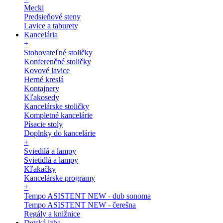
Mecki
Predsieňové steny
Lavice a taburety
Kancelária
+
Stohovateľné stoličky
Konferenčné stoličky
Kovové lavice
Herné kreslá
Kontajnery
Kľakosedy
Kancelárske stoličky
Kompletné kancelárie
Písacie stoly
Doplnky do kancelárie
+
Sviedilá a lampy
Svietidlá a lampy
Kľakačky
Kancelárske programy
+
Tempo ASISTENT NEW - dub sonoma
Tempo ASISTENT NEW - čerešna
Regály a knižnice
Detská izba