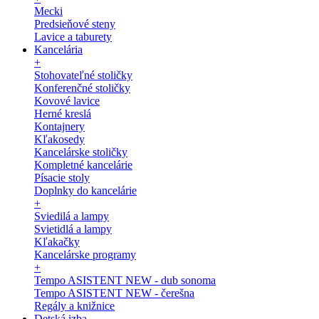
Mecki
Predsieňové steny
Lavice a taburety
Kancelária
+
Stohovateľné stoličky
Konferenčné stoličky
Kovové lavice
Herné kreslá
Kontajnery
Kľakosedy
Kancelárske stoličky
Kompletné kancelárie
Písacie stoly
Doplnky do kancelárie
+
Sviedilá a lampy
Svietidlá a lampy
Kľakačky
Kancelárske programy
+
Tempo ASISTENT NEW - dub sonoma
Tempo ASISTENT NEW - čerešna
Regály a knižnice
Detská izba