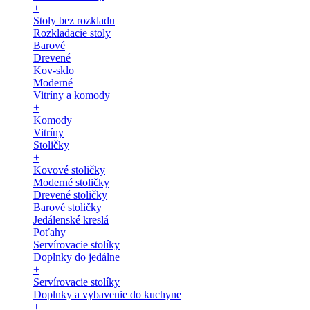
+
Stoly bez rozkladu
Rozkladacie stoly
Barové
Drevené
Kov-sklo
Moderné
Vitríny a komody
+
Komody
Vitríny
Stoličky
+
Kovové stoličky
Moderné stoličky
Drevené stoličky
Barové stoličky
Jedálenské kreslá
Poťahy
Servírovacie stolíky
Doplnky do jedálne
+
Servírovacie stolíky
Doplnky a vybavenie do kuchyne
+