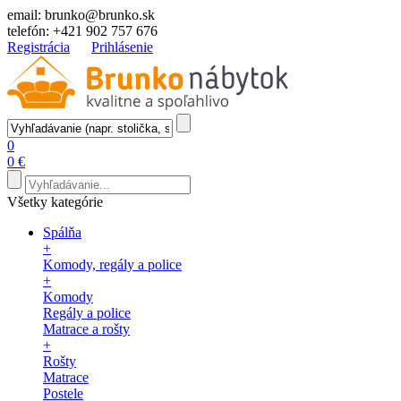
email:
brunko@brunko.sk
telefón:
+421 902 757 676
Registrácia
Prihlásenie
0
0 €
Všetky kategórie
Spálňa
+
Komody, regály a police
+
Komody
Regály a police
Matrace a rošty
+
Rošty
Matrace
Postele