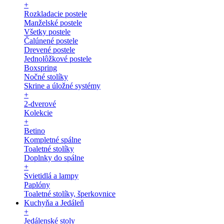
+
Rozkladacie postele
Manželské postele
Všetky postele
Čalúnené postele
Drevené postele
Jednolôžkové postele
Boxspring
Nočné stolíky
Skrine a úložné systémy
+
2-dverové
Kolekcie
+
Betino
Kompletné spálne
Toaletné stolíky
Doplnky do spálne
+
Svietidlá a lampy
Paplóny
Toaletné stolíky, šperkovnice
Kuchyňa a Jedáleň
+
Jedálenské stoly