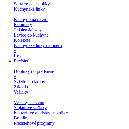
Servírovacie stolíky
Kuchynské linky
+
Kuchyne na mieru
Komplety
Jedálenské sety
Lavice do kuchyne
Kolekcie
Kuchynské linky na mieru
+
Royal
Predsieň
+
Doplnky do predsiene
+
Svietidlá a lampy
Zrkadlá
Vešiaky
+
Vešiaky na stenu
Stojanové vešiaky
Konzolové a prístavné stolíky
Botníky
Predsieňové programy
+