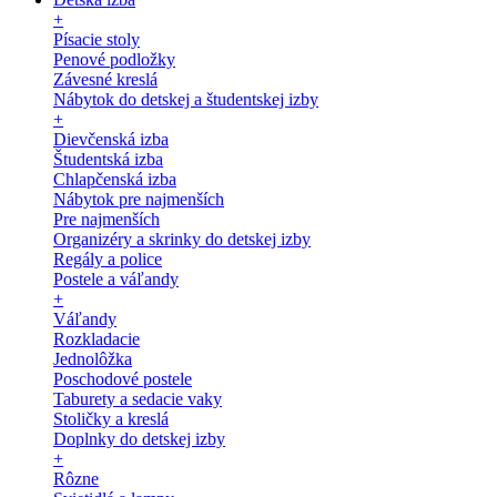
+
Písacie stoly
Penové podložky
Závesné kreslá
Nábytok do detskej a študentskej izby
+
Dievčenská izba
Študentská izba
Chlapčenská izba
Nábytok pre najmenších
Pre najmenších
Organizéry a skrinky do detskej izby
Regály a police
Postele a váľandy
+
Váľandy
Rozkladacie
Jednolôžka
Poschodové postele
Taburety a sedacie vaky
Stoličky a kreslá
Doplnky do detskej izby
+
Rôzne