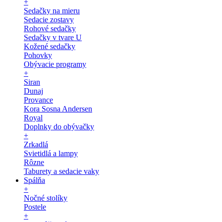
+
Sedačky na mieru
Sedacie zostavy
Rohové sedačky
Sedačky v tvare U
Kožené sedačky
Pohovky
Obývacie programy
+
Siran
Dunaj
Provance
Kora Sosna Andersen
Royal
Doplnky do obývačky
+
Zrkadlá
Svietidlá a lampy
Rôzne
Taburety a sedacie vaky
Spálňa
+
Nočné stolíky
Postele
+