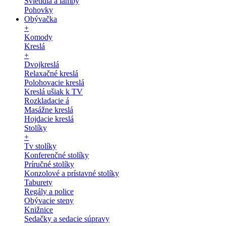
Svietidlá a lampy
Pohovky
Obývačka
+
Komody
Kreslá
+
Dvojkreslá
Relaxačné kreslá
Polohovacie kreslá
Kreslá ušiak k TV
Rozkladacie á
Masážne kreslá
Hojdacie kreslá
Stolíky
+
Tv stolíky
Konferenčné stolíky
Príručné stolíky
Konzolové a prístavné stolíky
Taburety
Regály a police
Obývacie steny
Knižnice
Sedačky a sedacie súpravy