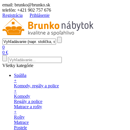
email:
brunko@brunko.sk
telefón:
+421 902 757 676
Registrácia
Prihlásenie
0
0 €
Všetky kategórie
Spálňa
+
Komody, regály a police
+
Komody
Regály a police
Matrace a rošty
+
Rošty
Matrace
Postele