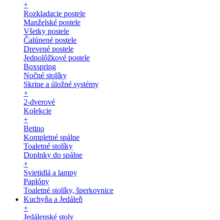
+
Rozkladacie postele
Manželské postele
Všetky postele
Čalúnené postele
Drevené postele
Jednolôžkové postele
Boxspring
Nočné stolíky
Skrine a úložné systémy
+
2-dverové
Kolekcie
+
Betino
Kompletné spálne
Toaletné stolíky
Doplnky do spálne
+
Svietidlá a lampy
Paplóny
Toaletné stolíky, šperkovnice
Kuchyňa a Jedáleň
+
Jedálenské stoly