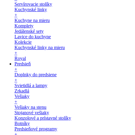
Servírovacie stolíky
Kuchynské linky
+
Kuchyne na mieru
Komplety
Jedálenské sety
Lavice do kuchyne
Kolekcie
Kuchynské linky na mieru
+
Royal
Predsieň
+
Doplnky do predsiene
+
Svietidlá a lampy
Zrkadlá
Vešiaky
+
Vešiaky na stenu
Stojanové vešiaky
Konzolové a prístavné stolíky
Botníky
Predsieňové programy
+