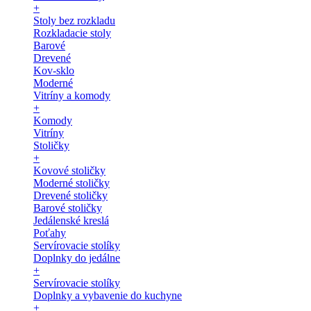
+
Stoly bez rozkladu
Rozkladacie stoly
Barové
Drevené
Kov-sklo
Moderné
Vitríny a komody
+
Komody
Vitríny
Stoličky
+
Kovové stoličky
Moderné stoličky
Drevené stoličky
Barové stoličky
Jedálenské kreslá
Poťahy
Servírovacie stolíky
Doplnky do jedálne
+
Servírovacie stolíky
Doplnky a vybavenie do kuchyne
+