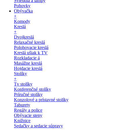
Svietidlá a lampy
Pohovky
Obývačka
+
Komody
Kreslá
+
Dvojkreslá
Relaxačné kreslá
Polohovacie kreslá
Kreslá ušiak k TV
Rozkladacie á
Masážne kreslá
Hojdacie kreslá
Stolíky
+
Tv stolíky
Konferenčné stolíky
Príručné stolíky
Konzolové a prístavné stolíky
Taburety
Regály a police
Obývacie steny
Knižnice
Sedačky a sedacie súpravy