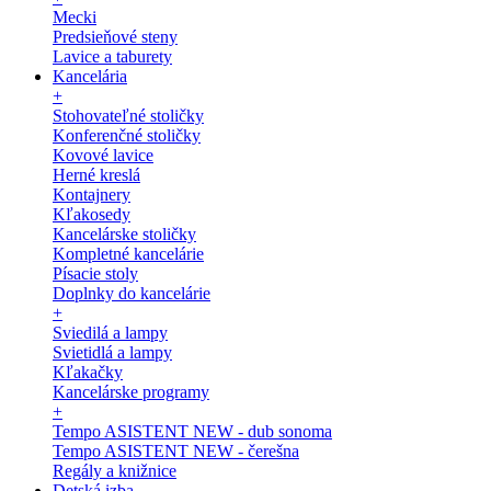
Mecki
Predsieňové steny
Lavice a taburety
Kancelária
+
Stohovateľné stoličky
Konferenčné stoličky
Kovové lavice
Herné kreslá
Kontajnery
Kľakosedy
Kancelárske stoličky
Kompletné kancelárie
Písacie stoly
Doplnky do kancelárie
+
Sviedilá a lampy
Svietidlá a lampy
Kľakačky
Kancelárske programy
+
Tempo ASISTENT NEW - dub sonoma
Tempo ASISTENT NEW - čerešna
Regály a knižnice
Detská izba