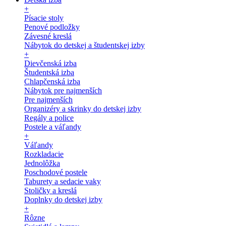
+
Písacie stoly
Penové podložky
Závesné kreslá
Nábytok do detskej a študentskej izby
+
Dievčenská izba
Študentská izba
Chlapčenská izba
Nábytok pre najmenších
Pre najmenších
Organizéry a skrinky do detskej izby
Regály a police
Postele a váľandy
+
Váľandy
Rozkladacie
Jednolôžka
Poschodové postele
Taburety a sedacie vaky
Stoličky a kreslá
Doplnky do detskej izby
+
Rôzne