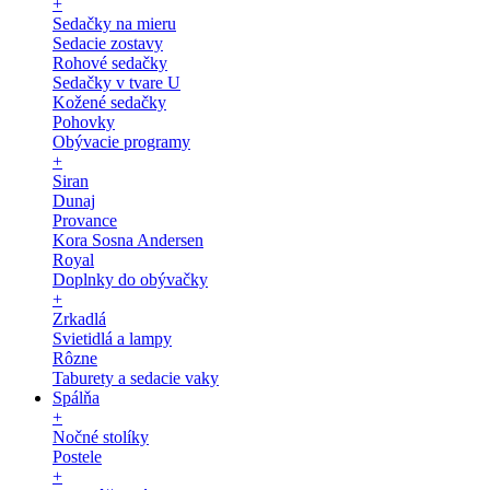
+
Sedačky na mieru
Sedacie zostavy
Rohové sedačky
Sedačky v tvare U
Kožené sedačky
Pohovky
Obývacie programy
+
Siran
Dunaj
Provance
Kora Sosna Andersen
Royal
Doplnky do obývačky
+
Zrkadlá
Svietidlá a lampy
Rôzne
Taburety a sedacie vaky
Spálňa
+
Nočné stolíky
Postele
+