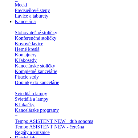
Mecki
Predsieňové steny
Lavice a taburety
Kancelária
+
Stohovateľné stoličky
Konferenčné stoličky
Kovové lavice
Herné kreslá
Kontajnery
Kľakosedy
Kancelárske stoličky
Kompletné kancelárie
Písacie stoly
Doplnky do kancelárie
+
Sviedilá a lampy
Svietidlá a lampy
Kľakačky
Kancelárske programy
+
Tempo ASISTENT NEW - dub sonoma
Tempo ASISTENT NEW - čerešna
Regály a knižnice
Detská izba