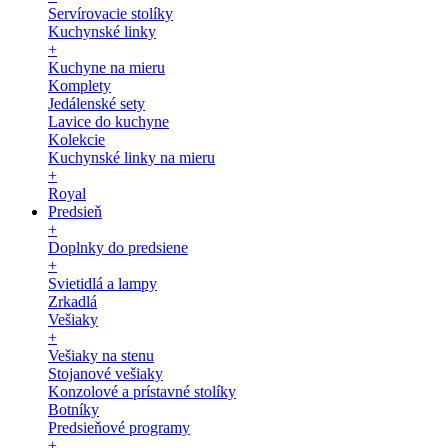
Servírovacie stolíky
Kuchynské linky
+
Kuchyne na mieru
Komplety
Jedálenské sety
Lavice do kuchyne
Kolekcie
Kuchynské linky na mieru
+
Royal
Predsieň
+
Doplnky do predsiene
+
Svietidlá a lampy
Zrkadlá
Vešiaky
+
Vešiaky na stenu
Stojanové vešiaky
Konzolové a prístavné stolíky
Botníky
Predsieňové programy
+