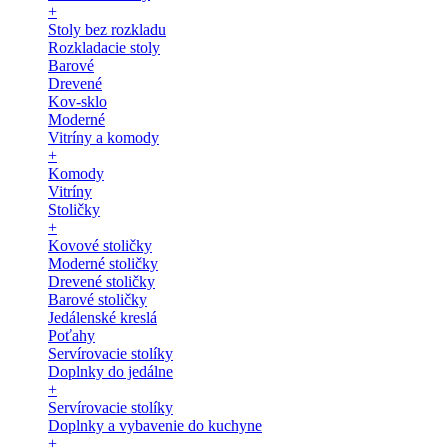
+
Stoly bez rozkladu
Rozkladacie stoly
Barové
Drevené
Kov-sklo
Moderné
Vitríny a komody
+
Komody
Vitríny
Stoličky
+
Kovové stoličky
Moderné stoličky
Drevené stoličky
Barové stoličky
Jedálenské kreslá
Poťahy
Servírovacie stolíky
Doplnky do jedálne
+
Servírovacie stolíky
Doplnky a vybavenie do kuchyne
+