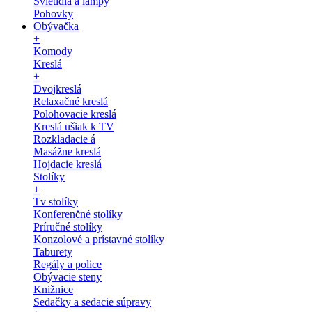
Svietidlá a lampy
Pohovky
Obývačka
+
Komody
Kreslá
+
Dvojkreslá
Relaxačné kreslá
Polohovacie kreslá
Kreslá ušiak k TV
Rozkladacie á
Masážne kreslá
Hojdacie kreslá
Stolíky
+
Tv stolíky
Konferenčné stolíky
Príručné stolíky
Konzolové a prístavné stolíky
Taburety
Regály a police
Obývacie steny
Knižnice
Sedačky a sedacie súpravy