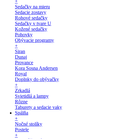
+
Sedačky na mieru
Sedacie zostavy
Rohové sedačky
Sedačky v tvare U
Kožené sedačky
Pohovky
Obývacie programy
+
Siran
Dunaj
Provance
Kora Sosna Andersen
Royal
Doplnky do obývačky
+
Zrkadlá
Svietidlá a lampy
Rôzne
Taburety a sedacie vaky
Spálňa
+
Nočné stolíky
Postele
+