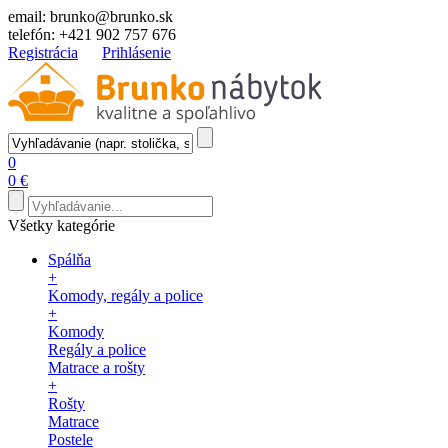
email:
brunko@brunko.sk
telefón:
+421 902 757 676
Registrácia
Prihlásenie
0
0 €
Všetky kategórie
Spálňa
+
Komody, regály a police
+
Komody
Regály a police
Matrace a rošty
+
Rošty
Matrace
Postele