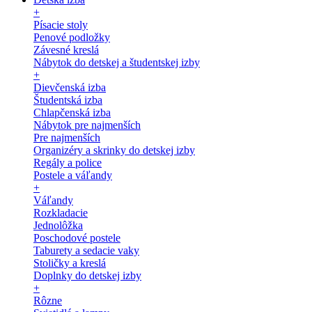
+
Písacie stoly
Penové podložky
Závesné kreslá
Nábytok do detskej a študentskej izby
+
Dievčenská izba
Študentská izba
Chlapčenská izba
Nábytok pre najmenších
Pre najmenších
Organizéry a skrinky do detskej izby
Regály a police
Postele a váľandy
+
Váľandy
Rozkladacie
Jednolôžka
Poschodové postele
Taburety a sedacie vaky
Stoličky a kreslá
Doplnky do detskej izby
+
Rôzne