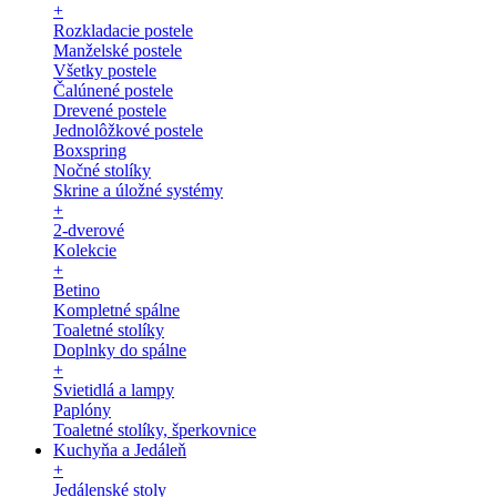
+
Rozkladacie postele
Manželské postele
Všetky postele
Čalúnené postele
Drevené postele
Jednolôžkové postele
Boxspring
Nočné stolíky
Skrine a úložné systémy
+
2-dverové
Kolekcie
+
Betino
Kompletné spálne
Toaletné stolíky
Doplnky do spálne
+
Svietidlá a lampy
Paplóny
Toaletné stolíky, šperkovnice
Kuchyňa a Jedáleň
+
Jedálenské stoly