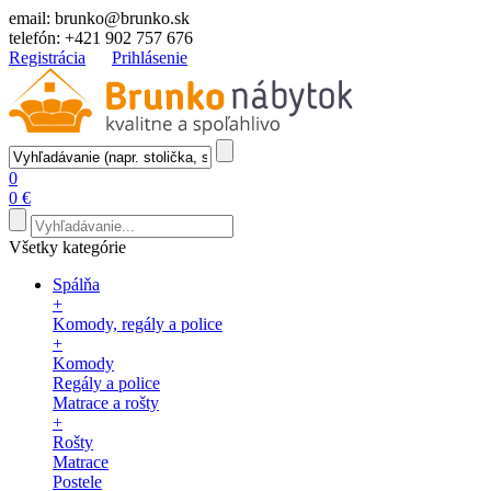
email:
brunko@brunko.sk
telefón:
+421 902 757 676
Registrácia
Prihlásenie
0
0 €
Všetky kategórie
Spálňa
+
Komody, regály a police
+
Komody
Regály a police
Matrace a rošty
+
Rošty
Matrace
Postele