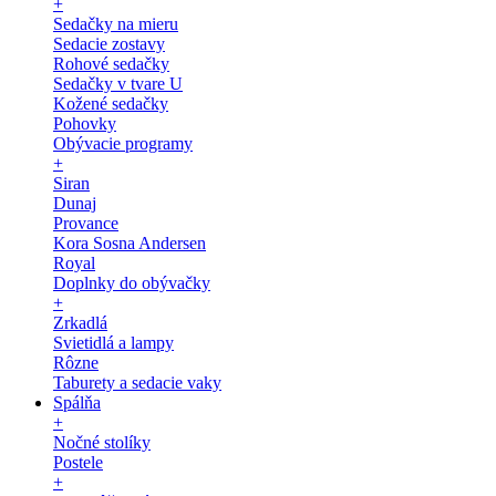
+
Sedačky na mieru
Sedacie zostavy
Rohové sedačky
Sedačky v tvare U
Kožené sedačky
Pohovky
Obývacie programy
+
Siran
Dunaj
Provance
Kora Sosna Andersen
Royal
Doplnky do obývačky
+
Zrkadlá
Svietidlá a lampy
Rôzne
Taburety a sedacie vaky
Spálňa
+
Nočné stolíky
Postele
+