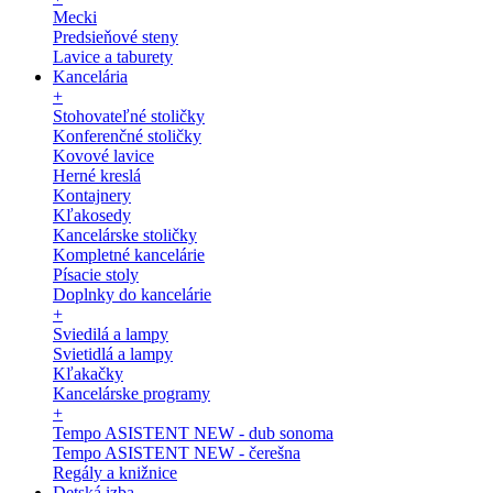
Mecki
Predsieňové steny
Lavice a taburety
Kancelária
+
Stohovateľné stoličky
Konferenčné stoličky
Kovové lavice
Herné kreslá
Kontajnery
Kľakosedy
Kancelárske stoličky
Kompletné kancelárie
Písacie stoly
Doplnky do kancelárie
+
Sviedilá a lampy
Svietidlá a lampy
Kľakačky
Kancelárske programy
+
Tempo ASISTENT NEW - dub sonoma
Tempo ASISTENT NEW - čerešna
Regály a knižnice
Detská izba