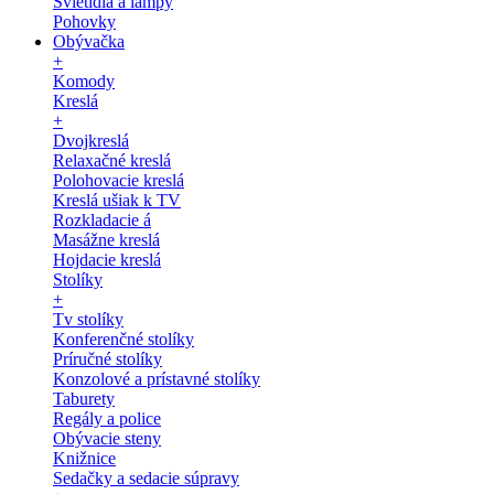
Svietidlá a lampy
Pohovky
Obývačka
+
Komody
Kreslá
+
Dvojkreslá
Relaxačné kreslá
Polohovacie kreslá
Kreslá ušiak k TV
Rozkladacie á
Masážne kreslá
Hojdacie kreslá
Stolíky
+
Tv stolíky
Konferenčné stolíky
Príručné stolíky
Konzolové a prístavné stolíky
Taburety
Regály a police
Obývacie steny
Knižnice
Sedačky a sedacie súpravy