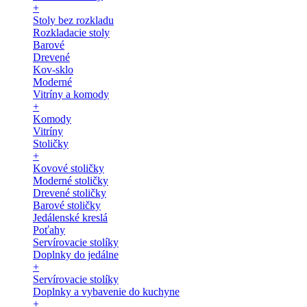
+
Stoly bez rozkladu
Rozkladacie stoly
Barové
Drevené
Kov-sklo
Moderné
Vitríny a komody
+
Komody
Vitríny
Stoličky
+
Kovové stoličky
Moderné stoličky
Drevené stoličky
Barové stoličky
Jedálenské kreslá
Poťahy
Servírovacie stolíky
Doplnky do jedálne
+
Servírovacie stolíky
Doplnky a vybavenie do kuchyne
+