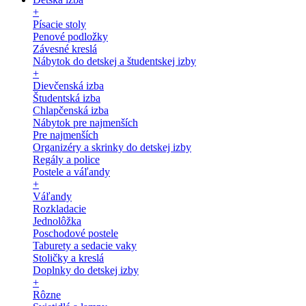
+
Písacie stoly
Penové podložky
Závesné kreslá
Nábytok do detskej a študentskej izby
+
Dievčenská izba
Študentská izba
Chlapčenská izba
Nábytok pre najmenších
Pre najmenších
Organizéry a skrinky do detskej izby
Regály a police
Postele a váľandy
+
Váľandy
Rozkladacie
Jednolôžka
Poschodové postele
Taburety a sedacie vaky
Stoličky a kreslá
Doplnky do detskej izby
+
Rôzne