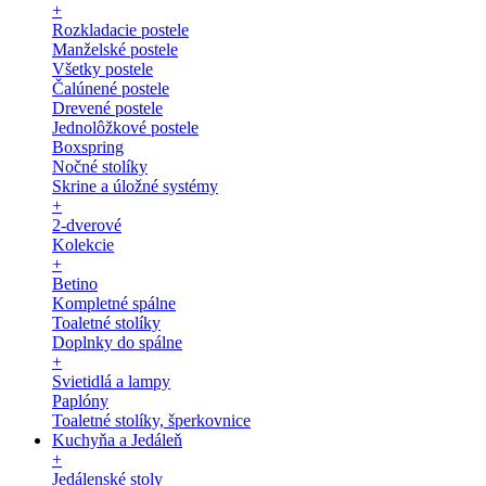
+
Rozkladacie postele
Manželské postele
Všetky postele
Čalúnené postele
Drevené postele
Jednolôžkové postele
Boxspring
Nočné stolíky
Skrine a úložné systémy
+
2-dverové
Kolekcie
+
Betino
Kompletné spálne
Toaletné stolíky
Doplnky do spálne
+
Svietidlá a lampy
Paplóny
Toaletné stolíky, šperkovnice
Kuchyňa a Jedáleň
+
Jedálenské stoly