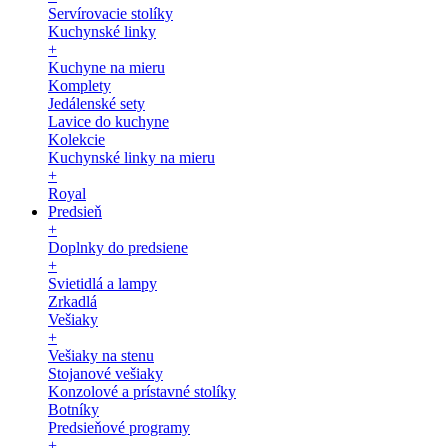
Servírovacie stolíky
Kuchynské linky
+
Kuchyne na mieru
Komplety
Jedálenské sety
Lavice do kuchyne
Kolekcie
Kuchynské linky na mieru
+
Royal
Predsieň
+
Doplnky do predsiene
+
Svietidlá a lampy
Zrkadlá
Vešiaky
+
Vešiaky na stenu
Stojanové vešiaky
Konzolové a prístavné stolíky
Botníky
Predsieňové programy
+