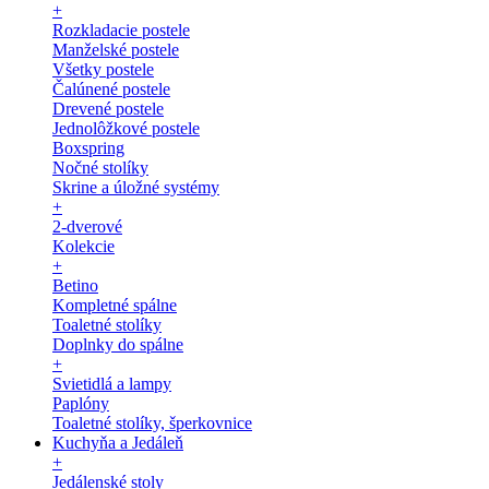
+
Rozkladacie postele
Manželské postele
Všetky postele
Čalúnené postele
Drevené postele
Jednolôžkové postele
Boxspring
Nočné stolíky
Skrine a úložné systémy
+
2-dverové
Kolekcie
+
Betino
Kompletné spálne
Toaletné stolíky
Doplnky do spálne
+
Svietidlá a lampy
Paplóny
Toaletné stolíky, šperkovnice
Kuchyňa a Jedáleň
+
Jedálenské stoly