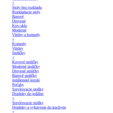
+
Stoly bez rozkladu
Rozkladacie stoly
Barové
Drevené
Kov-sklo
Moderné
Vitríny a komody
+
Komody
Vitríny
Stoličky
+
Kovové stoličky
Moderné stoličky
Drevené stoličky
Barové stoličky
Jedálenské kreslá
Poťahy
Servírovacie stolíky
Doplnky do jedálne
+
Servírovacie stolíky
Doplnky a vybavenie do kuchyne
+