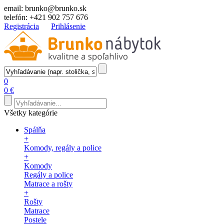
email:
brunko@brunko.sk
telefón:
+421 902 757 676
Registrácia
Prihlásenie
0
0 €
Všetky kategórie
Spálňa
+
Komody, regály a police
+
Komody
Regály a police
Matrace a rošty
+
Rošty
Matrace
Postele