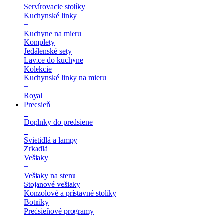
Servírovacie stolíky
Kuchynské linky
+
Kuchyne na mieru
Komplety
Jedálenské sety
Lavice do kuchyne
Kolekcie
Kuchynské linky na mieru
+
Royal
Predsieň
+
Doplnky do predsiene
+
Svietidlá a lampy
Zrkadlá
Vešiaky
+
Vešiaky na stenu
Stojanové vešiaky
Konzolové a prístavné stolíky
Botníky
Predsieňové programy
+