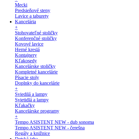
Mecki
Predsieňové steny
Lavice a taburety
Kancelária
+
Stohovateľné stoličky
Konferenčné stoličky
Kovové lavice
Herné kreslá
Kontajnery
Kľakosedy
Kancelárske stoličky
Kompletné kancelárie
Písacie stoly
Doplnky do kancelárie
+
Sviedilá a lampy
Svietidlá a lampy
Kľakačky
Kancelárske programy
+
Tempo ASISTENT NEW - dub sonoma
Tempo ASISTENT NEW - čerešna
Regály a knižnice
Detská izba