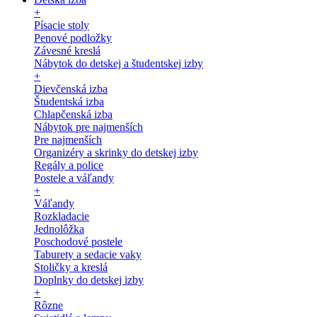
+
Písacie stoly
Penové podložky
Závesné kreslá
Nábytok do detskej a študentskej izby
+
Dievčenská izba
Študentská izba
Chlapčenská izba
Nábytok pre najmenších
Pre najmenších
Organizéry a skrinky do detskej izby
Regály a police
Postele a váľandy
+
Váľandy
Rozkladacie
Jednolôžka
Poschodové postele
Taburety a sedacie vaky
Stoličky a kreslá
Doplnky do detskej izby
+
Rôzne