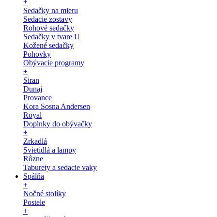
+
Sedačky na mieru
Sedacie zostavy
Rohové sedačky
Sedačky v tvare U
Kožené sedačky
Pohovky
Obývacie programy
+
Siran
Dunaj
Provance
Kora Sosna Andersen
Royal
Doplnky do obývačky
+
Zrkadlá
Svietidlá a lampy
Rôzne
Taburety a sedacie vaky
Spálňa
+
Nočné stolíky
Postele
+