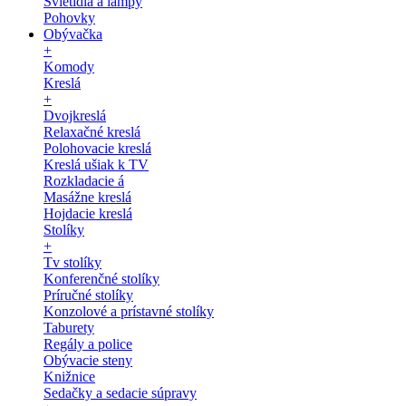
Svietidlá a lampy
Pohovky
Obývačka
+
Komody
Kreslá
+
Dvojkreslá
Relaxačné kreslá
Polohovacie kreslá
Kreslá ušiak k TV
Rozkladacie á
Masážne kreslá
Hojdacie kreslá
Stolíky
+
Tv stolíky
Konferenčné stolíky
Príručné stolíky
Konzolové a prístavné stolíky
Taburety
Regály a police
Obývacie steny
Knižnice
Sedačky a sedacie súpravy