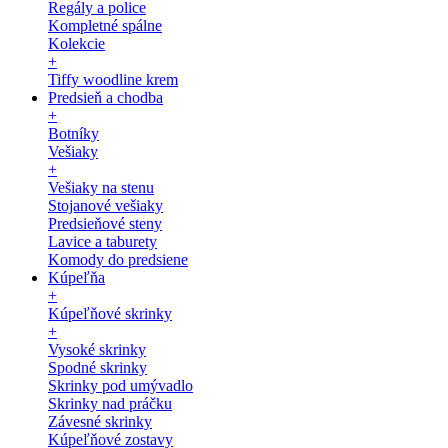
Regály a police
Kompletné spálne
Kolekcie
+
Tiffy woodline krem
Predsieň a chodba
+
Botníky
Vešiaky
+
Vešiaky na stenu
Stojanové vešiaky
Predsieňové steny
Lavice a taburety
Komody do predsiene
Kúpeľňa
+
Kúpeľňové skrinky
+
Vysoké skrinky
Spodné skrinky
Skrinky pod umývadlo
Skrinky nad práčku
Závesné skrinky
Kúpeľňové zostavy