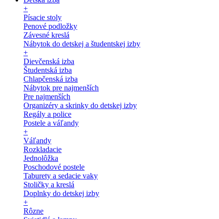
+
Písacie stoly
Penové podložky
Závesné kreslá
Nábytok do detskej a študentskej izby
+
Dievčenská izba
Študentská izba
Chlapčenská izba
Nábytok pre najmenších
Pre najmenších
Organizéry a skrinky do detskej izby
Regály a police
Postele a váľandy
+
Váľandy
Rozkladacie
Jednolôžka
Poschodové postele
Taburety a sedacie vaky
Stoličky a kreslá
Doplnky do detskej izby
+
Rôzne