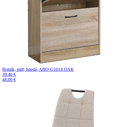
Botník, mdf, hnedá, ABO-G1014 OAK
39.40 €
48.00 €