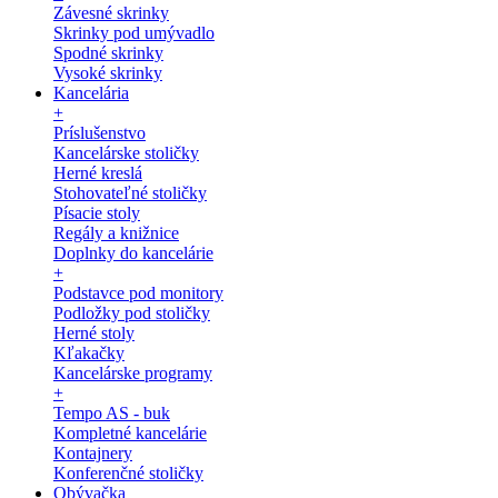
Závesné skrinky
Skrinky pod umývadlo
Spodné skrinky
Vysoké skrinky
Kancelária
+
Príslušenstvo
Kancelárske stoličky
Herné kreslá
Stohovateľné stoličky
Písacie stoly
Regály a knižnice
Doplnky do kancelárie
+
Podstavce pod monitory
Podložky pod stoličky
Herné stoly
Kľakačky
Kancelárske programy
+
Tempo AS - buk
Kompletné kancelárie
Kontajnery
Konferenčné stoličky
Obývačka