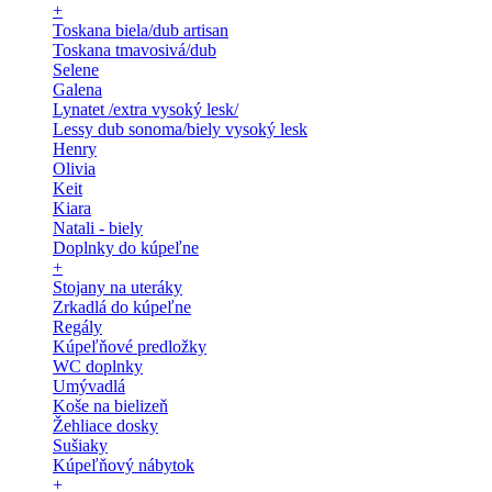
+
Toskana biela/dub artisan
Toskana tmavosivá/dub
Selene
Galena
Lynatet /extra vysoký lesk/
Lessy dub sonoma/biely vysoký lesk
Henry
Olivia
Keit
Kiara
Natali - biely
Doplnky do kúpeľne
+
Stojany na uteráky
Zrkadlá do kúpeľne
Regály
Kúpeľňové predložky
WC doplnky
Umývadlá
Koše na bielizeň
Žehliace dosky
Sušiaky
Kúpeľňový nábytok
+