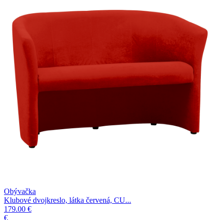
Obývačka
Klubové dvojkreslo, látka červená, CU...
179.00 €
€