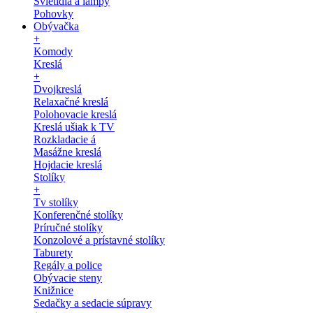
Svietidlá a lampy
Pohovky
Obývačka
+
Komody
Kreslá
+
Dvojkreslá
Relaxačné kreslá
Polohovacie kreslá
Kreslá ušiak k TV
Rozkladacie á
Masážne kreslá
Hojdacie kreslá
Stolíky
+
Tv stolíky
Konferenčné stolíky
Príručné stolíky
Konzolové a prístavné stolíky
Taburety
Regály a police
Obývacie steny
Knižnice
Sedačky a sedacie súpravy