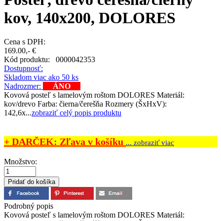
kov, 140x200, DOLORES
Cena s DPH:
169.00,- €
Kód produktu:
0000042353
Dostupnosť:
Skladom viac ako 50 ks
Nadrozmer:
ÁNO
Kovová posteľ s lamelovým roštom DOLORES Materiál:
kov/drevo Farba: čierna/čerešňa Rozmery (ŠxHxV):
142,6x...
zobraziť celý popis produktu
+ DARČEK: Zľava v košíku
... zobraziť viac
Množstvo:
Podrobný popis
Kovová posteľ s lamelovým roštom DOLORES Materiál: