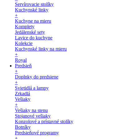
Servírovacie stolíky
Kuchynské linky
+
Kuchyne na mieru
Komplety
Jedálenské sety
Lavice do kuchyne
Kolekcie
Kuchynské linky na mieru
+
Royal
Predsieň
+
Doplnky do predsiene
+
Svietidlá a lampy
Zrkadlá
Vešiaky
+
Vešiaky na stenu
Stojanové vešiaky
Konzolové a prístavné stolíky
Botníky
Predsieňové programy
+