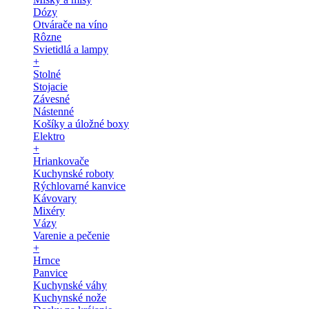
Dózy
Otvárače na víno
Rôzne
Svietidlá a lampy
+
Stolné
Stojacie
Závesné
Nástenné
Košíky a úložné boxy
Elektro
+
Hriankovače
Kuchynské roboty
Rýchlovarné kanvice
Kávovary
Mixéry
Vázy
Varenie a pečenie
+
Hrnce
Panvice
Kuchynské váhy
Kuchynské nože