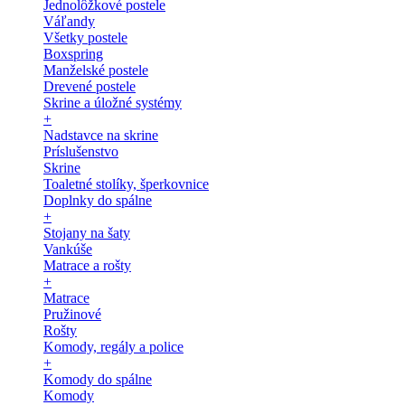
Jednolôžkové postele
Váľandy
Všetky postele
Boxspring
Manželské postele
Drevené postele
Skrine a úložné systémy
+
Nadstavce na skrine
Príslušenstvo
Skrine
Toaletné stolíky, šperkovnice
Doplnky do spálne
+
Stojany na šaty
Vankúše
Matrace a rošty
+
Matrace
Pružinové
Rošty
Komody, regály a police
+
Komody do spálne
Komody