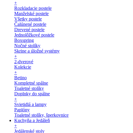
+
Rozkladacie postele
Manželské postele
Všetky postele
Čalúnené postele
Drevené postele
Jednolôžkové postele
Boxspring
Nočné stolíky
Skrine a úložné systémy
+
2-dverové
Kolekcie
+
Betino
Kompletné spálne
Toaletné stolíky
Doplnky do spálne
+
Svietidlá a lampy
Paplóny
Toaletné stolíky, šperkovnice
Kuchyňa a Jedáleň
+
Jedálenské stoly