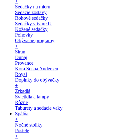
+
Sedačky na mieru
Sedacie zostavy
Rohové sedačky
Sedačky v tvare U
Kožené sedačky
Pohovky
Obývacie programy
+
Siran
Dunaj
Provance
Kora Sosna Andersen
Royal
Doplnky do obývačky
+
Zrkadlá
Svietidlá a lampy
Rôzne
Taburety a sedacie vaky
Spálňa
+
Nočné stolíky
Postele
+