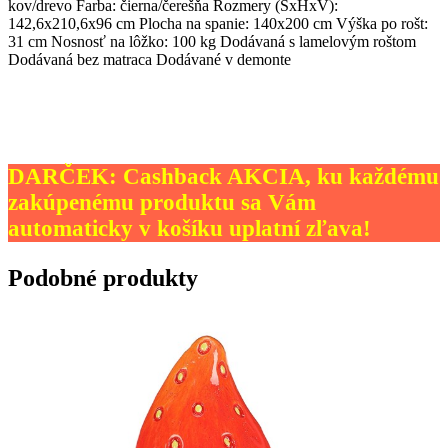
kov/drevo Farba: čierna/čerešňa Rozmery (ŠxHxV):
142,6x210,6x96 cm Plocha na spanie: 140x200 cm Výška po rošt:
31 cm Nosnosť na lôžko: 100 kg Dodávaná s lamelovým roštom
Dodávaná bez matraca Dodávané v demonte
DARČEK: Cashback AKCIA, ku každému
zakúpenému produktu sa Vám
automaticky v košíku uplatní zľava!
Podobné produkty