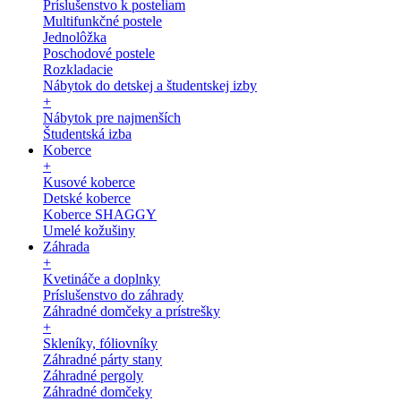
Príslušenstvo k posteliam
Multifunkčné postele
Jednolôžka
Poschodové postele
Rozkladacie
Nábytok do detskej a študentskej izby
+
Nábytok pre najmenších
Študentská izba
Koberce
+
Kusové koberce
Detské koberce
Koberce SHAGGY
Umelé kožušiny
Záhrada
+
Kvetináče a doplnky
Príslušenstvo do záhrady
Záhradné domčeky a prístrešky
+
Skleníky, fóliovníky
Záhradné párty stany
Záhradné pergoly
Záhradné domčeky