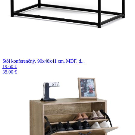
Stôl konferenčný, 90x48x41 cm, MDF, d...
19.60 €
35.00 €