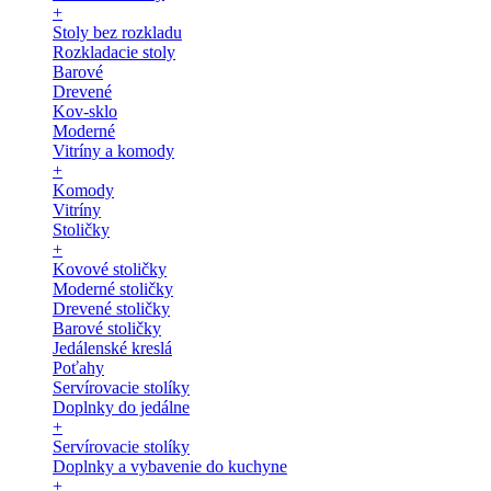
+
Stoly bez rozkladu
Rozkladacie stoly
Barové
Drevené
Kov-sklo
Moderné
Vitríny a komody
+
Komody
Vitríny
Stoličky
+
Kovové stoličky
Moderné stoličky
Drevené stoličky
Barové stoličky
Jedálenské kreslá
Poťahy
Servírovacie stolíky
Doplnky do jedálne
+
Servírovacie stolíky
Doplnky a vybavenie do kuchyne
+