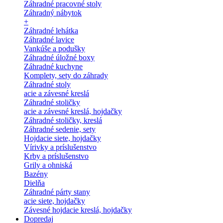
Záhradné pracovné stoly
Záhradný nábytok
+
Záhradné lehátka
Záhradné lavice
Vankúše a podušky
Záhradné úložné boxy
Záhradné kuchyne
Komplety, sety do záhrady
Záhradné stoly
acie a závesné kreslá
Záhradné stoličky
acie a závesné kreslá, hojdačky
Záhradné stoličky, kreslá
Záhradné sedenie, sety
Hojdacie siete, hojdačky
Vírivky a príslušenstvo
Krby a príslušenstvo
Grily a ohniská
Bazény
Dielňa
Záhradné párty stany
acie siete, hojdačky
Závesné hojdacie kreslá, hojdačky
Dopredaj