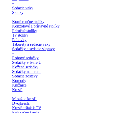
+
Sedacie vaky
Stolíky
+
Konferenčné stolíky
Konzolové a prístavné stolíky
Príručné stolíky
Tv stolíky
Pohovky
Taburety a sedacie vaky
Sedačky a sedacie súpravy
+
Rohové sedačky
Sedačky v tvare U
Kožené sedačky
Sedačky na mieru
Sedacie zostavy
Komody
Knižnice
Kreslá
+
Masážne kreslá
Dvojkreslá
Kreslá ušiak k TV
Relaxačné kreslá