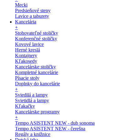
Mecki
Predsieňové steny
Lavice a taburety
Kancelária
+
Stohovateľné stoličky
Konferenčné stoličky
Kovové lavice
Herné kreslá
Kontajnery
Kľakosedy
Kancelárske stoličky
Kompletné kancelárie
Písacie stoly
Doplnky do kancelárie
+
Sviedilá a lampy
Svietidlá a lampy
Kľakačky
Kancelárske programy
+
Tempo ASISTENT NEW - dub sonoma
Tempo ASISTENT NEW - čerešna
Regály a knižnice
Detská izba