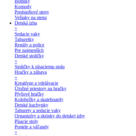
Botníky
Komody
Predsieňové steny
Vešiaky na stenu
Detská izba
+
Sedacie vaky
Taburetky
Regály a police
Pre najmenších
Detské stoličky
+
Stoličky k písaciemu stolu
Hračky a zábava
+
Kreatívne a vdelávacie
Úložné priestory na hračky
Plyšové hračky
Kolobežky a skateboardy
Detské kuchynky
Taburety a sedacie vaky
Organizéry a skrinky do detskej izby
Písacie stoly
Postele a váľandy
+