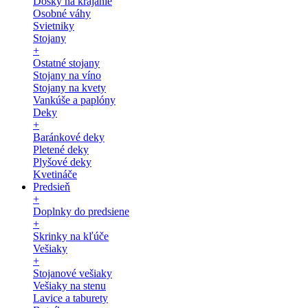
Dosky na krájanie
Osobné váhy
Svietniky
Stojany
+
Ostatné stojany
Stojany na víno
Stojany na kvety
Vankúše a paplóny
Deky
+
Baránkové deky
Pletené deky
Plyšové deky
Kvetináče
Predsieň
+
Doplnky do predsiene
+
Skrinky na kľúče
Vešiaky
+
Stojanové vešiaky
Vešiaky na stenu
Lavice a taburety