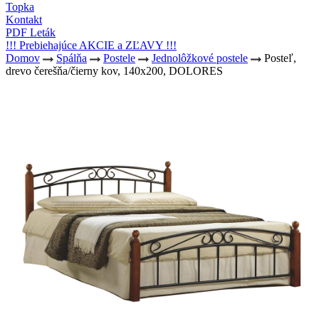
Topka
Kontakt
PDF Leták
!!! Prebiehajúce AKCIE a ZĽAVY !!!
Domov
Spálňa
Postele
Jednolôžkové postele
Posteľ,
drevo čerešňa/čierny kov, 140x200, DOLORES