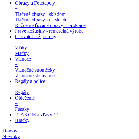
Obrazy a Fototapety
+
Tlačené obrazy - skladom
Tlačené obrazy - na sklade
Ručne maľované obrazy - na sklade
Pravé kožušiny - remeselná výroba
Chovateľské potreby
+
Vtáky
Mačky
Vianoce
+
Vianočné stromčeky
Vianočné stolovanie
Regály a police
+
Regály
Oblečenie
+
Fusaky
!!! AKCIE a zľavy !!!
Hračky
Domov
Novinky