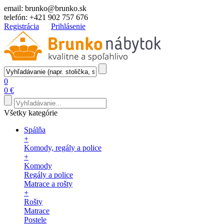
email:
brunko@brunko.sk
telefón:
+421 902 757 676
Registrácia
Prihlásenie
0
0 €
Všetky kategórie
Spálňa
+
Komody, regály a police
+
Komody
Regály a police
Matrace a rošty
+
Rošty
Matrace
Postele