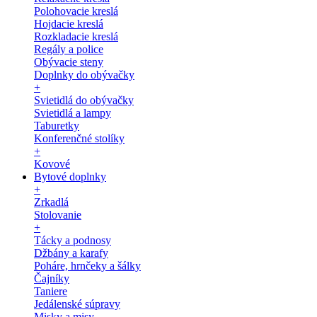
Polohovacie kreslá
Hojdacie kreslá
Rozkladacie kreslá
Regály a police
Obývacie steny
Doplnky do obývačky
+
Svietidlá do obývačky
Svietidlá a lampy
Taburetky
Konferenčné stolíky
+
Kovové
Bytové doplnky
+
Zrkadlá
Stolovanie
+
Tácky a podnosy
Džbány a karafy
Poháre, hrnčeky a šálky
Čajníky
Taniere
Jedálenské súpravy
Misky a misy