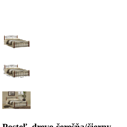
Posteľ, drevo čerešňa/čierny