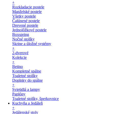
+
Rozkladacie postele
Manželské postele
Všetky postele
Čalúnené postele
Drevené postele
Jednolôžkové postele
Boxspring
Nočné stolíky
Skrine a úložné systémy
+
2-dverové
Kolekcie
+
Betino
Kompletné spálne
Toaletné stolíky
Doplnky do spálne
+
Svietidlá a lampy
Paplóny
Toaletné stolíky, šperkovnice
Kuchyňa a Jedáleň
+
Jedálenské stoly