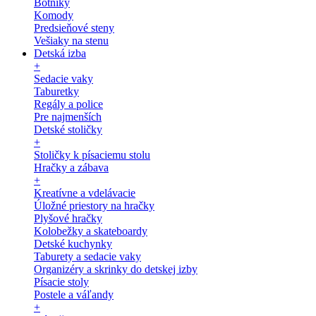
Botníky
Komody
Predsieňové steny
Vešiaky na stenu
Detská izba
+
Sedacie vaky
Taburetky
Regály a police
Pre najmenších
Detské stoličky
+
Stoličky k písaciemu stolu
Hračky a zábava
+
Kreatívne a vdelávacie
Úložné priestory na hračky
Plyšové hračky
Kolobežky a skateboardy
Detské kuchynky
Taburety a sedacie vaky
Organizéry a skrinky do detskej izby
Písacie stoly
Postele a váľandy
+