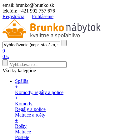
email:
brunko@brunko.sk
telefón:
+421 902 757 676
Registrácia
Prihlásenie
0
0 €
Všetky kategórie
Spálňa
+
Komody, regály a police
+
Komody
Regály a police
Matrace a rošty
+
Rošty
Matrace
Postele