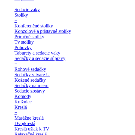
+
Sedacie vaky
Stolíky
+
Konferenčné stolíky
Konzolové a prístavné stolíky
Príručné stolíky
Tv stolíky
Pohovky
Taburety a sedacie vaky
Sedačky a sedacie súpravy
+
Rohové sedačky
Sedačky v tvare U
Kožené sedačky
Sedačky na mieru
Sedacie zostavy
Komody
Knižnice
Kreslá
+
Masážne kreslá
Dvojkreslá
Kreslá ušiak k TV
Relaxačné kreslá