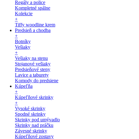
Regály a police
Kompletné spálne
Kolekcie
+
Tiffy woodline krem
Predsieň a chodba
+
Botníky
Vešiaky
+
Vešiaky na stenu
Stojanové vešiaky
Predsieňové steny
Lavice a taburety
Komody do predsiene
Kúpeľňa
+
Kúpeľňové skrinky
+
Vysoké skrinky
Spodné skrinky
Skrinky pod umývadlo
Skrinky nad práčku
Závesné skrinky
Kúpeľňové zostavy