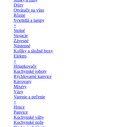
Dózy
Otvárače na víno
Rôzne
Svietidlá a lampy
+
Stolné
Stojacie
Závesné
Nástenné
Košíky a úložné boxy
Elektro
+
Hriankovače
Kuchynské roboty
Rýchlovarné kanvice
Kávovary
Mixéry
Vázy
Varenie a pečenie
+
Hrnce
Panvice
Kuchynské váhy
Kuchynské nože