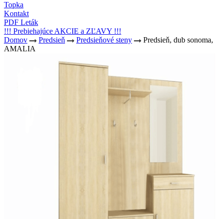
Topka
Kontakt
PDF Leták
!!! Prebiehajúce AKCIE a ZĽAVY !!!
Domov
Predsieň
Predsieňové steny
Predsieň, dub sonoma,
AMALIA