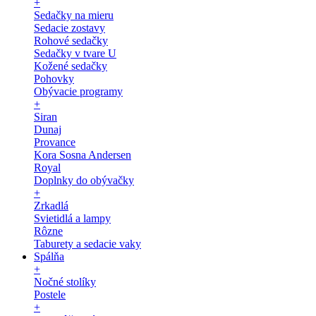
+
Sedačky na mieru
Sedacie zostavy
Rohové sedačky
Sedačky v tvare U
Kožené sedačky
Pohovky
Obývacie programy
+
Siran
Dunaj
Provance
Kora Sosna Andersen
Royal
Doplnky do obývačky
+
Zrkadlá
Svietidlá a lampy
Rôzne
Taburety a sedacie vaky
Spálňa
+
Nočné stolíky
Postele
+