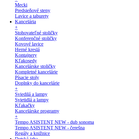
Mecki
Predsieňové steny
Lavice a taburety
Kancelária
+
Stohovateľné stoličky
Konferenčné stoličky
Kovové lavice
Herné kreslá
Kontajnery
Kľakosedy
Kancelárske stoličky
Kompletné kancelárie
Písacie stoly
Doplnky do kancelárie
+
Sviedilá a lampy
Svietidlá a lampy
Kľakačky
Kancelárske programy
+
Tempo ASISTENT NEW - dub sonoma
Tempo ASISTENT NEW - čerešna
Regály a knižnice
Detská izba