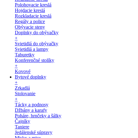
Polohovacie kreslá
Hojdacie kreslá
Rozkladacie kreslá
Regály a police
Obývacie steny
Doplnky do obývačky
+
Svietidlá do obývačky
Svietidlá a lampy
Taburetky
Konferenčné stolíky
+
Kovové
Bytové doplnky
+
Zrkadlá
Stolovanie
+
Tácky a podnosy
Džbány a karafy
Poháre, hrnčeky a šálky
Čajníky
Taniere
Jedálenské súpravy
Misky a misy