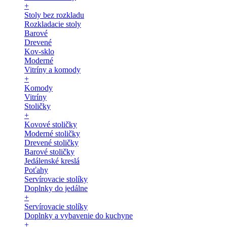
+
Stoly bez rozkladu
Rozkladacie stoly
Barové
Drevené
Kov-sklo
Moderné
Vitríny a komody
+
Komody
Vitríny
Stoličky
+
Kovové stoličky
Moderné stoličky
Drevené stoličky
Barové stoličky
Jedálenské kreslá
Poťahy
Servírovacie stolíky
Doplnky do jedálne
+
Servírovacie stolíky
Doplnky a vybavenie do kuchyne
+