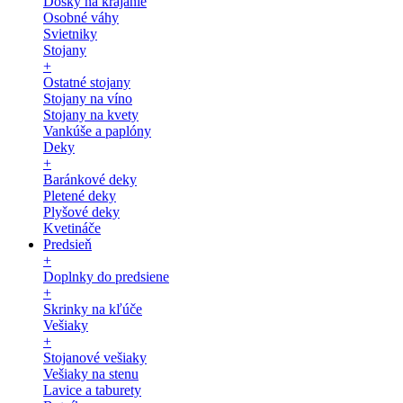
Dosky na krájanie
Osobné váhy
Svietniky
Stojany
+
Ostatné stojany
Stojany na víno
Stojany na kvety
Vankúše a paplóny
Deky
+
Baránkové deky
Pletené deky
Plyšové deky
Kvetináče
Predsieň
+
Doplnky do predsiene
+
Skrinky na kľúče
Vešiaky
+
Stojanové vešiaky
Vešiaky na stenu
Lavice a taburety