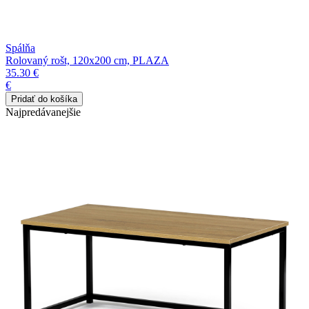
Spálňa
Rolovaný rošt, 120x200 cm, PLAZA
35.30 €
€
Najpredávanejšie