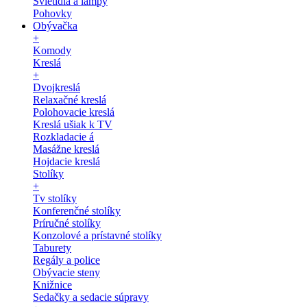
Svietidlá a lampy
Pohovky
Obývačka
+
Komody
Kreslá
+
Dvojkreslá
Relaxačné kreslá
Polohovacie kreslá
Kreslá ušiak k TV
Rozkladacie á
Masážne kreslá
Hojdacie kreslá
Stolíky
+
Tv stolíky
Konferenčné stolíky
Príručné stolíky
Konzolové a prístavné stolíky
Taburety
Regály a police
Obývacie steny
Knižnice
Sedačky a sedacie súpravy