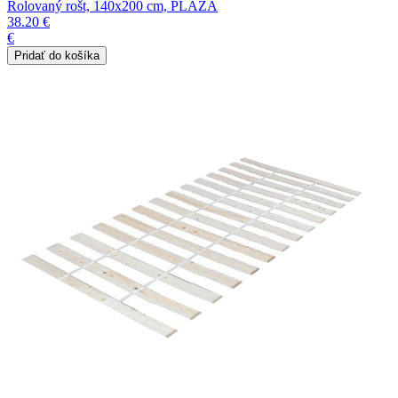
Rolovaný rošt, 140x200 cm, PLAZA
38.20 €
€