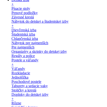
+
Písacie stoly
Penové podložky
Závesné kreslá
Nábytok do detskej a študentskej izby
+
Dievčenská izba
Študentská izba
Chlapčenská izba
Nábytok pre najmenších
Pre najmenších
Organizéry a skrinky do detskej izby
Regály a police
Postele a váľandy
+
Váľandy
Rozkladacie
Jednolôžka
Poschodové postele
Taburety a sedacie vaky
Stoličky a kreslá
Doplnky do detskej izby
+
Rôzne