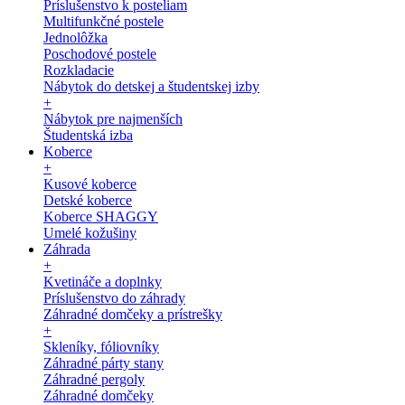
Príslušenstvo k posteliam
Multifunkčné postele
Jednolôžka
Poschodové postele
Rozkladacie
Nábytok do detskej a študentskej izby
+
Nábytok pre najmenších
Študentská izba
Koberce
+
Kusové koberce
Detské koberce
Koberce SHAGGY
Umelé kožušiny
Záhrada
+
Kvetináče a doplnky
Príslušenstvo do záhrady
Záhradné domčeky a prístrešky
+
Skleníky, fóliovníky
Záhradné párty stany
Záhradné pergoly
Záhradné domčeky