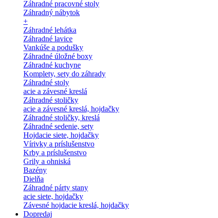
Záhradné pracovné stoly
Záhradný nábytok
+
Záhradné lehátka
Záhradné lavice
Vankúše a podušky
Záhradné úložné boxy
Záhradné kuchyne
Komplety, sety do záhrady
Záhradné stoly
acie a závesné kreslá
Záhradné stoličky
acie a závesné kreslá, hojdačky
Záhradné stoličky, kreslá
Záhradné sedenie, sety
Hojdacie siete, hojdačky
Vírivky a príslušenstvo
Krby a príslušenstvo
Grily a ohniská
Bazény
Dielňa
Záhradné párty stany
acie siete, hojdačky
Závesné hojdacie kreslá, hojdačky
Dopredaj