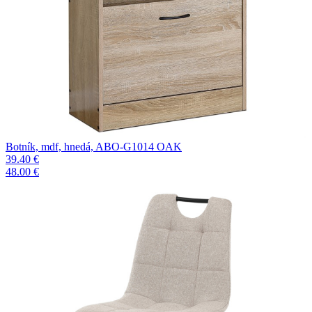
Botník, mdf, hnedá, ABO-G1014 OAK
39.40 €
48.00 €