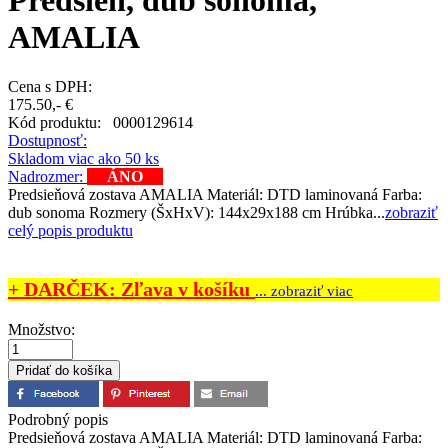
Predsieň, dub sonoma,
AMALIA
Cena s DPH:
175.50,- €
Kód produktu:
0000129614
Dostupnosť:
Skladom viac ako 50 ks
Nadrozmer:
ÁNO
Predsieňová zostava AMALIA Materiál: DTD laminovaná Farba:
dub sonoma Rozmery (ŠxHxV): 144x29x188 cm Hrúbka...
zobraziť
celý popis produktu
+ DARČEK: Zľava v košíku
... zobraziť viac
Množstvo:
Podrobný popis
Predsieňová zostava AMALIA Materiál: DTD laminovaná Farba: