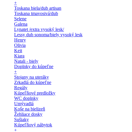
+
Toskana biela/dub artisan
Toskana tmavosivá/dub
Selene
Galena
Lynatet /extra vysoký lesk/
Lessy dub sonoma/biely vysoký lesk
Henry
Olivia
Keit
Kiara
Natali - biely
Doplnky do kúpeľne
+
Stojany na uteráky
Zrkadlá do kúpeľne
Regály
Kúpeľňové predložky
WC doplnky
Umývadlá
Koše na bielizeň
Žehliace dosky
Sušiaky
Kúpeľňový nábytok
+