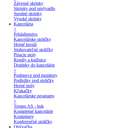
Závesné skrinky
Skrinky pod umývadlo
Spodné skrinky
Vysoké skrinky
Kancelária
+
Príslušenstvo
Kancelárske stoličky
Herné kreslá
Stohovateľné stoličky
Písacie stoly
Regály a knižnice
Doplnky do kancelárie
+
Podstavce pod monitory
Podložky pod stoličky
Herné stoly
Kľakačky
Kancelárske programy
+
Tempo AS - buk
Kompletné kancelárie
Kontajnery
Konferenčné stoličky
Obývačka