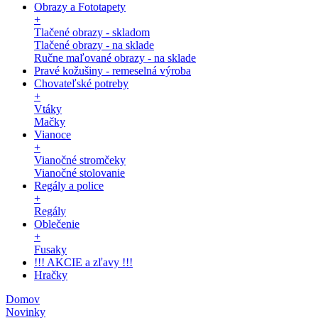
Obrazy a Fototapety
+
Tlačené obrazy - skladom
Tlačené obrazy - na sklade
Ručne maľované obrazy - na sklade
Pravé kožušiny - remeselná výroba
Chovateľské potreby
+
Vtáky
Mačky
Vianoce
+
Vianočné stromčeky
Vianočné stolovanie
Regály a police
+
Regály
Oblečenie
+
Fusaky
!!! AKCIE a zľavy !!!
Hračky
Domov
Novinky