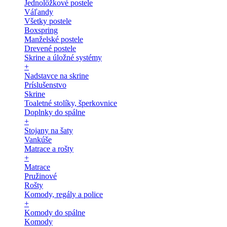
Jednolôžkové postele
Váľandy
Všetky postele
Boxspring
Manželské postele
Drevené postele
Skrine a úložné systémy
+
Nadstavce na skrine
Príslušenstvo
Skrine
Toaletné stolíky, šperkovnice
Doplnky do spálne
+
Stojany na šaty
Vankúše
Matrace a rošty
+
Matrace
Pružinové
Rošty
Komody, regály a police
+
Komody do spálne
Komody