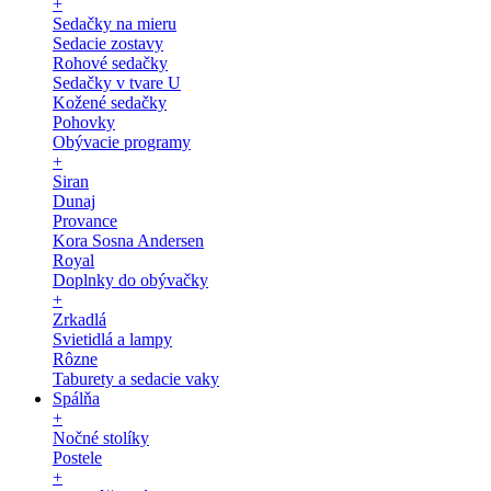
+
Sedačky na mieru
Sedacie zostavy
Rohové sedačky
Sedačky v tvare U
Kožené sedačky
Pohovky
Obývacie programy
+
Siran
Dunaj
Provance
Kora Sosna Andersen
Royal
Doplnky do obývačky
+
Zrkadlá
Svietidlá a lampy
Rôzne
Taburety a sedacie vaky
Spálňa
+
Nočné stolíky
Postele
+