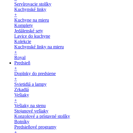
Servírovacie stolíky
Kuchynské linky
+
Kuchyne na mieru
Komplety
Jedálenské sety
Lavice do kuchyne
Kolekcie
Kuchynské linky na mieru
+
Royal
Predsieň
+
Doplnky do predsiene
+
Svietidlá a lampy
Zrkadlá
Vešiaky
+
Vešiaky na stenu
Stojanové vešiaky
Konzolové a prístavné stolíky
Botníky
Predsieňové programy
+