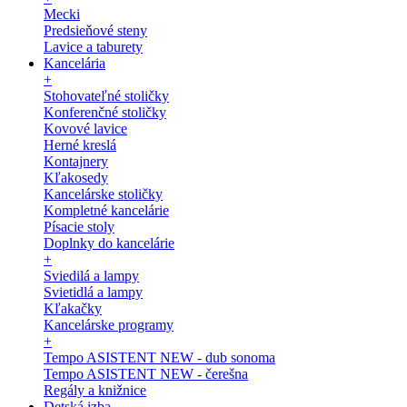
Mecki
Predsieňové steny
Lavice a taburety
Kancelária
+
Stohovateľné stoličky
Konferenčné stoličky
Kovové lavice
Herné kreslá
Kontajnery
Kľakosedy
Kancelárske stoličky
Kompletné kancelárie
Písacie stoly
Doplnky do kancelárie
+
Sviedilá a lampy
Svietidlá a lampy
Kľakačky
Kancelárske programy
+
Tempo ASISTENT NEW - dub sonoma
Tempo ASISTENT NEW - čerešna
Regály a knižnice
Detská izba