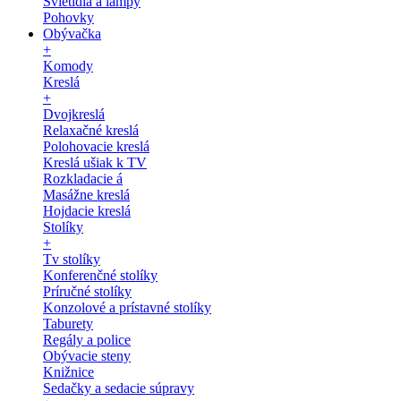
Svietidlá a lampy
Pohovky
Obývačka
+
Komody
Kreslá
+
Dvojkreslá
Relaxačné kreslá
Polohovacie kreslá
Kreslá ušiak k TV
Rozkladacie á
Masážne kreslá
Hojdacie kreslá
Stolíky
+
Tv stolíky
Konferenčné stolíky
Príručné stolíky
Konzolové a prístavné stolíky
Taburety
Regály a police
Obývacie steny
Knižnice
Sedačky a sedacie súpravy