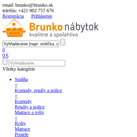
email:
brunko@brunko.sk
telefón:
+421 902 757 676
Registrácia
Prihlásenie
0
0 €
Všetky kategórie
Spálňa
+
Komody, regály a police
+
Komody
Regály a police
Matrace a rošty
+
Rošty
Matrace
Postele