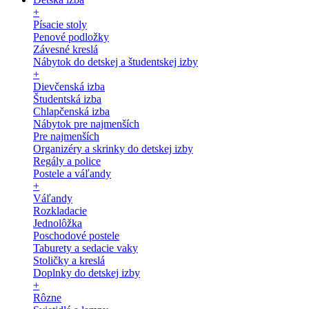
+
Písacie stoly
Penové podložky
Závesné kreslá
Nábytok do detskej a študentskej izby
+
Dievčenská izba
Študentská izba
Chlapčenská izba
Nábytok pre najmenších
Pre najmenších
Organizéry a skrinky do detskej izby
Regály a police
Postele a váľandy
+
Váľandy
Rozkladacie
Jednolôžka
Poschodové postele
Taburety a sedacie vaky
Stoličky a kreslá
Doplnky do detskej izby
+
Rôzne