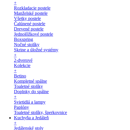
+
Rozkladacie postele
Manželské postele
Všetky postele
Čalúnené postele
Drevené postele
Jednolôžkové postele
Boxspring
Nočné stolíky
Skrine a úložné systémy
+
2-dverové
Kolekcie
+
Betino
Kompletné spálne
Toaletné stolíky
Doplnky do spálne
+
Svietidlá a lampy
Paplóny
Toaletné stolíky, šperkovnice
Kuchyňa a Jedáleň
+
Jedálenské stoly