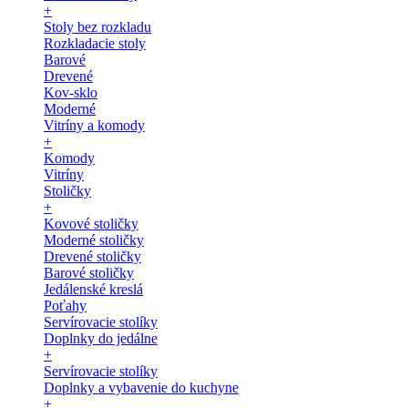
+
Stoly bez rozkladu
Rozkladacie stoly
Barové
Drevené
Kov-sklo
Moderné
Vitríny a komody
+
Komody
Vitríny
Stoličky
+
Kovové stoličky
Moderné stoličky
Drevené stoličky
Barové stoličky
Jedálenské kreslá
Poťahy
Servírovacie stolíky
Doplnky do jedálne
+
Servírovacie stolíky
Doplnky a vybavenie do kuchyne
+