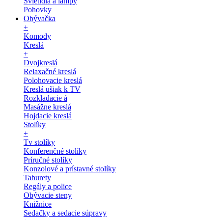
Svietidlá a lampy
Pohovky
Obývačka
+
Komody
Kreslá
+
Dvojkreslá
Relaxačné kreslá
Polohovacie kreslá
Kreslá ušiak k TV
Rozkladacie á
Masážne kreslá
Hojdacie kreslá
Stolíky
+
Tv stolíky
Konferenčné stolíky
Príručné stolíky
Konzolové a prístavné stolíky
Taburety
Regály a police
Obývacie steny
Knižnice
Sedačky a sedacie súpravy