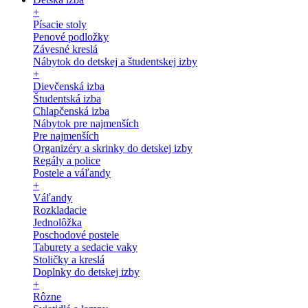
+
Písacie stoly
Penové podložky
Závesné kreslá
Nábytok do detskej a študentskej izby
+
Dievčenská izba
Študentská izba
Chlapčenská izba
Nábytok pre najmenších
Pre najmenších
Organizéry a skrinky do detskej izby
Regály a police
Postele a váľandy
+
Váľandy
Rozkladacie
Jednolôžka
Poschodové postele
Taburety a sedacie vaky
Stoličky a kreslá
Doplnky do detskej izby
+
Rôzne