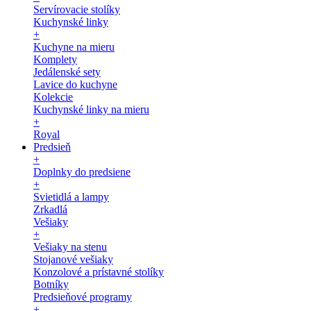
Servírovacie stolíky
Kuchynské linky
+
Kuchyne na mieru
Komplety
Jedálenské sety
Lavice do kuchyne
Kolekcie
Kuchynské linky na mieru
+
Royal
Predsieň
+
Doplnky do predsiene
+
Svietidlá a lampy
Zrkadlá
Vešiaky
+
Vešiaky na stenu
Stojanové vešiaky
Konzolové a prístavné stolíky
Botníky
Predsieňové programy
+