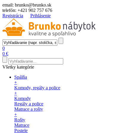
email:
brunko@brunko.sk
telefón:
+421 902 757 676
Registrácia
Prihlásenie
0
0 €
Všetky kategórie
Spálňa
+
Komody, regály a police
+
Komody
Regály a police
Matrace a rošty
+
Rošty
Matrace
Postele