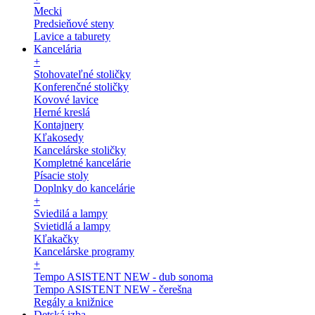
Mecki
Predsieňové steny
Lavice a taburety
Kancelária
+
Stohovateľné stoličky
Konferenčné stoličky
Kovové lavice
Herné kreslá
Kontajnery
Kľakosedy
Kancelárske stoličky
Kompletné kancelárie
Písacie stoly
Doplnky do kancelárie
+
Sviedilá a lampy
Svietidlá a lampy
Kľakačky
Kancelárske programy
+
Tempo ASISTENT NEW - dub sonoma
Tempo ASISTENT NEW - čerešna
Regály a knižnice
Detská izba