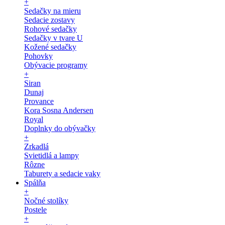
+
Sedačky na mieru
Sedacie zostavy
Rohové sedačky
Sedačky v tvare U
Kožené sedačky
Pohovky
Obývacie programy
+
Siran
Dunaj
Provance
Kora Sosna Andersen
Royal
Doplnky do obývačky
+
Zrkadlá
Svietidlá a lampy
Rôzne
Taburety a sedacie vaky
Spálňa
+
Nočné stolíky
Postele
+