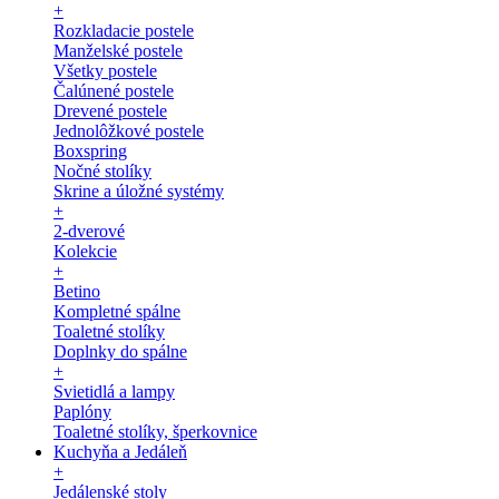
+
Rozkladacie postele
Manželské postele
Všetky postele
Čalúnené postele
Drevené postele
Jednolôžkové postele
Boxspring
Nočné stolíky
Skrine a úložné systémy
+
2-dverové
Kolekcie
+
Betino
Kompletné spálne
Toaletné stolíky
Doplnky do spálne
+
Svietidlá a lampy
Paplóny
Toaletné stolíky, šperkovnice
Kuchyňa a Jedáleň
+
Jedálenské stoly