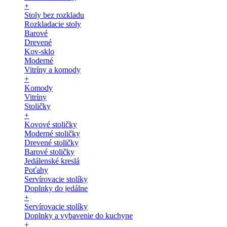
+
Stoly bez rozkladu
Rozkladacie stoly
Barové
Drevené
Kov-sklo
Moderné
Vitríny a komody
+
Komody
Vitríny
Stoličky
+
Kovové stoličky
Moderné stoličky
Drevené stoličky
Barové stoličky
Jedálenské kreslá
Poťahy
Servírovacie stolíky
Doplnky do jedálne
+
Servírovacie stolíky
Doplnky a vybavenie do kuchyne
+