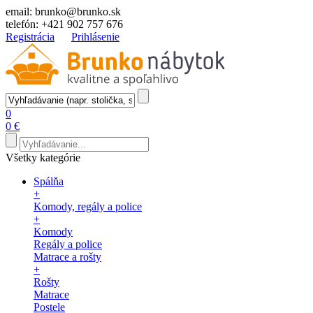
email:
brunko@brunko.sk
telefón:
+421 902 757 676
Registrácia
Prihlásenie
0
0 €
Všetky kategórie
Spálňa
+
Komody, regály a police
+
Komody
Regály a police
Matrace a rošty
+
Rošty
Matrace
Postele