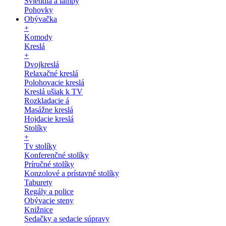
Svietidlá a lampy
Pohovky
Obývačka
+
Komody
Kreslá
+
Dvojkreslá
Relaxačné kreslá
Polohovacie kreslá
Kreslá ušiak k TV
Rozkladacie á
Masážne kreslá
Hojdacie kreslá
Stolíky
+
Tv stolíky
Konferenčné stolíky
Príručné stolíky
Konzolové a prístavné stolíky
Taburety
Regály a police
Obývacie steny
Knižnice
Sedačky a sedacie súpravy