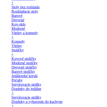
+
Stoly bez rozkladu
Rozkladacie stoly
Barové
Drevené
Kov-sklo
Moderné
Vitríny a komody
+
Komody
Vitríny
Stoličky
+
Kovové stoličky
Moderné stoličky
Drevené stoličky
Barové stoličky
Jedálenské kreslá
Poťahy
Servírovacie stolíky
Doplnky do jedálne
+
Servírovacie stolíky
Doplnky a vybavenie do kuchyne
+