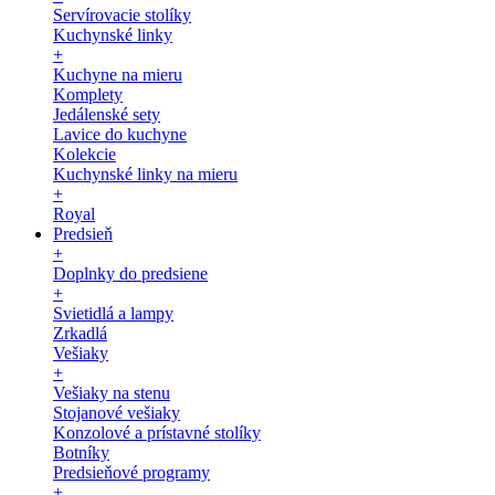
Servírovacie stolíky
Kuchynské linky
+
Kuchyne na mieru
Komplety
Jedálenské sety
Lavice do kuchyne
Kolekcie
Kuchynské linky na mieru
+
Royal
Predsieň
+
Doplnky do predsiene
+
Svietidlá a lampy
Zrkadlá
Vešiaky
+
Vešiaky na stenu
Stojanové vešiaky
Konzolové a prístavné stolíky
Botníky
Predsieňové programy
+