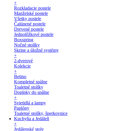
+
Rozkladacie postele
Manželské postele
Všetky postele
Čalúnené postele
Drevené postele
Jednolôžkové postele
Boxspring
Nočné stolíky
Skrine a úložné systémy
+
2-dverové
Kolekcie
+
Betino
Kompletné spálne
Toaletné stolíky
Doplnky do spálne
+
Svietidlá a lampy
Paplóny
Toaletné stolíky, šperkovnice
Kuchyňa a Jedáleň
+
Jedálenské stoly