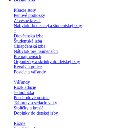
+
Písacie stoly
Penové podložky
Závesné kreslá
Nábytok do detskej a študentskej izby
+
Dievčenská izba
Študentská izba
Chlapčenská izba
Nábytok pre najmenších
Pre najmenších
Organizéry a skrinky do detskej izby
Regály a police
Postele a váľandy
+
Váľandy
Rozkladacie
Jednolôžka
Poschodové postele
Taburety a sedacie vaky
Stoličky a kreslá
Doplnky do detskej izby
+
Rôzne