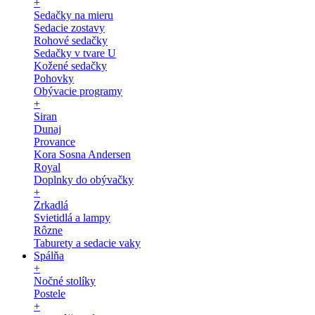
+
Sedačky na mieru
Sedacie zostavy
Rohové sedačky
Sedačky v tvare U
Kožené sedačky
Pohovky
Obývacie programy
+
Siran
Dunaj
Provance
Kora Sosna Andersen
Royal
Doplnky do obývačky
+
Zrkadlá
Svietidlá a lampy
Rôzne
Taburety a sedacie vaky
Spálňa
+
Nočné stolíky
Postele
+