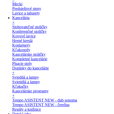
Mecki
Predsieňové steny
Lavice a taburety
Kancelária
+
Stohovateľné stoličky
Konferenčné stoličky
Kovové lavice
Herné kreslá
Kontajnery
Kľakosedy
Kancelárske stoličky
Kompletné kancelárie
Písacie stoly
Doplnky do kancelárie
+
Sviedilá a lampy
Svietidlá a lampy
Kľakačky
Kancelárske programy
+
Tempo ASISTENT NEW - dub sonoma
Tempo ASISTENT NEW - čerešna
Regály a knižnice
Detská izba