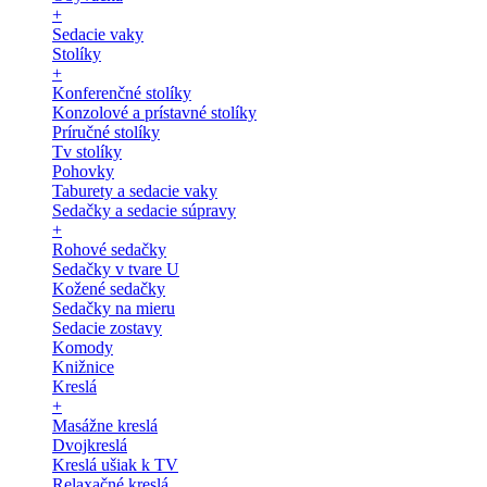
+
Sedacie vaky
Stolíky
+
Konferenčné stolíky
Konzolové a prístavné stolíky
Príručné stolíky
Tv stolíky
Pohovky
Taburety a sedacie vaky
Sedačky a sedacie súpravy
+
Rohové sedačky
Sedačky v tvare U
Kožené sedačky
Sedačky na mieru
Sedacie zostavy
Komody
Knižnice
Kreslá
+
Masážne kreslá
Dvojkreslá
Kreslá ušiak k TV
Relaxačné kreslá