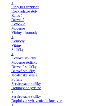
+
Stoly bez rozkladu
Rozkladacie stoly
Barové
Drevené
Kov-sklo
Moderné
Vitríny a komody
+
Komody
Vitríny
Stoličky
+
Kovové stoličky
Moderné stoličky
Drevené stoličky
Barové stoličky
Jedálenské kreslá
Poťahy
Servírovacie stolíky
Doplnky do jedálne
+
Servírovacie stolíky
Doplnky a vybavenie do kuchyne
+