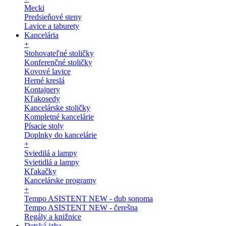
Mecki
Predsieňové steny
Lavice a taburety
Kancelária
+
Stohovateľné stoličky
Konferenčné stoličky
Kovové lavice
Herné kreslá
Kontajnery
Kľakosedy
Kancelárske stoličky
Kompletné kancelárie
Písacie stoly
Doplnky do kancelárie
+
Sviedilá a lampy
Svietidlá a lampy
Kľakačky
Kancelárske programy
+
Tempo ASISTENT NEW - dub sonoma
Tempo ASISTENT NEW - čerešna
Regály a knižnice
Detská izba