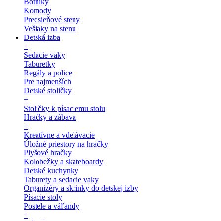
Botníky
Komody
Predsieňové steny
Vešiaky na stenu
Detská izba
+
Sedacie vaky
Taburetky
Regály a police
Pre najmenších
Detské stoličky
+
Stoličky k písaciemu stolu
Hračky a zábava
+
Kreatívne a vdelávacie
Úložné priestory na hračky
Plyšové hračky
Kolobežky a skateboardy
Detské kuchynky
Taburety a sedacie vaky
Organizéry a skrinky do detskej izby
Písacie stoly
Postele a váľandy
+