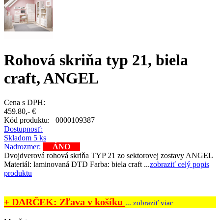
Rohová skriňa typ 21, biela
craft, ANGEL
Cena s DPH:
459.80,- €
Kód produktu:
0000109387
Dostupnosť:
Skladom 5 ks
Nadrozmer:
ÁNO
Dvojdverová rohová skriňa TYP 21 zo sektorovej zostavy ANGEL
Materiál: laminovaná DTD Farba: biela craft ...
zobraziť celý popis
produktu
+ DARČEK: Zľava v košíku
... zobraziť viac