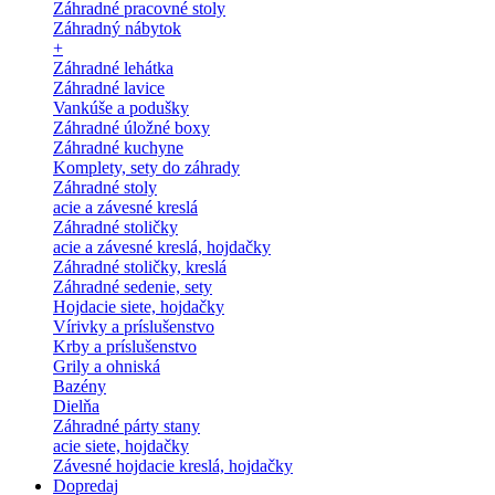
Záhradné pracovné stoly
Záhradný nábytok
+
Záhradné lehátka
Záhradné lavice
Vankúše a podušky
Záhradné úložné boxy
Záhradné kuchyne
Komplety, sety do záhrady
Záhradné stoly
acie a závesné kreslá
Záhradné stoličky
acie a závesné kreslá, hojdačky
Záhradné stoličky, kreslá
Záhradné sedenie, sety
Hojdacie siete, hojdačky
Vírivky a príslušenstvo
Krby a príslušenstvo
Grily a ohniská
Bazény
Dielňa
Záhradné párty stany
acie siete, hojdačky
Závesné hojdacie kreslá, hojdačky
Dopredaj