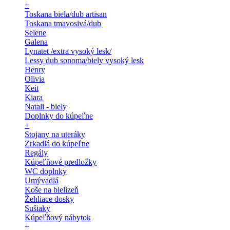
+
Toskana biela/dub artisan
Toskana tmavosivá/dub
Selene
Galena
Lynatet /extra vysoký lesk/
Lessy dub sonoma/biely vysoký lesk
Henry
Olivia
Keit
Kiara
Natali - biely
Doplnky do kúpeľne
+
Stojany na uteráky
Zrkadlá do kúpeľne
Regály
Kúpeľňové predložky
WC doplnky
Umývadlá
Koše na bielizeň
Žehliace dosky
Sušiaky
Kúpeľňový nábytok
+