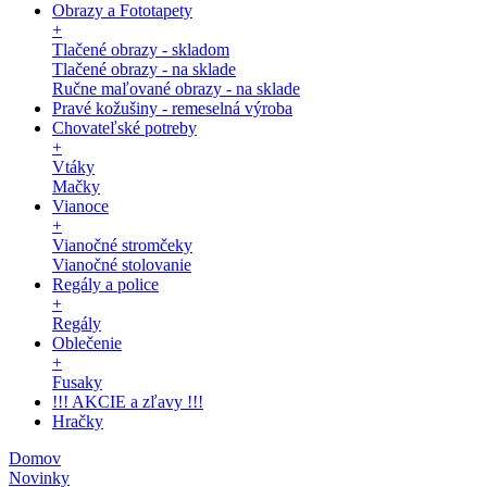
Obrazy a Fototapety
+
Tlačené obrazy - skladom
Tlačené obrazy - na sklade
Ručne maľované obrazy - na sklade
Pravé kožušiny - remeselná výroba
Chovateľské potreby
+
Vtáky
Mačky
Vianoce
+
Vianočné stromčeky
Vianočné stolovanie
Regály a police
+
Regály
Oblečenie
+
Fusaky
!!! AKCIE a zľavy !!!
Hračky
Domov
Novinky