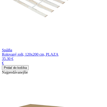
Spálňa
Rolovaný rošt, 120x200 cm, PLAZA
35.30 €
€
Najpredávanejšie