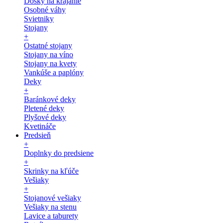
Dosky na krájanie
Osobné váhy
Svietniky
Stojany
+
Ostatné stojany
Stojany na víno
Stojany na kvety
Vankúše a paplóny
Deky
+
Baránkové deky
Pletené deky
Plyšové deky
Kvetináče
Predsieň
+
Doplnky do predsiene
+
Skrinky na kľúče
Vešiaky
+
Stojanové vešiaky
Vešiaky na stenu
Lavice a taburety