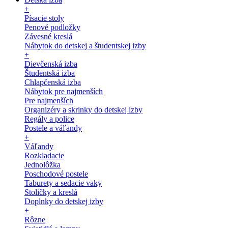
+
Písacie stoly
Penové podložky
Závesné kreslá
Nábytok do detskej a študentskej izby
+
Dievčenská izba
Študentská izba
Chlapčenská izba
Nábytok pre najmenších
Pre najmenších
Organizéry a skrinky do detskej izby
Regály a police
Postele a váľandy
+
Váľandy
Rozkladacie
Jednolôžka
Poschodové postele
Taburety a sedacie vaky
Stoličky a kreslá
Doplnky do detskej izby
+
Rôzne