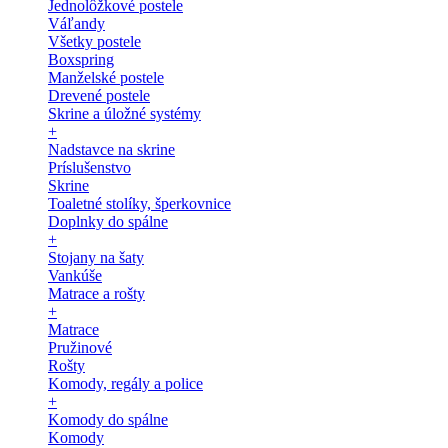
Jednolôžkové postele
Váľandy
Všetky postele
Boxspring
Manželské postele
Drevené postele
Skrine a úložné systémy
+
Nadstavce na skrine
Príslušenstvo
Skrine
Toaletné stolíky, šperkovnice
Doplnky do spálne
+
Stojany na šaty
Vankúše
Matrace a rošty
+
Matrace
Pružinové
Rošty
Komody, regály a police
+
Komody do spálne
Komody