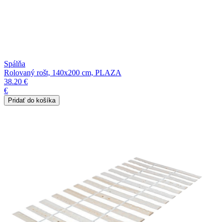
Spálňa
Rolovaný rošt, 140x200 cm, PLAZA
38.20 €
€