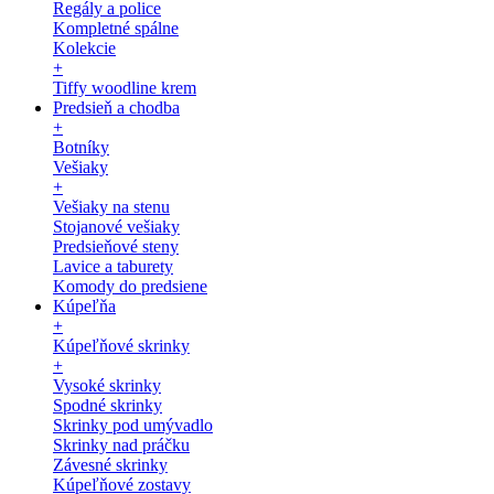
Regály a police
Kompletné spálne
Kolekcie
+
Tiffy woodline krem
Predsieň a chodba
+
Botníky
Vešiaky
+
Vešiaky na stenu
Stojanové vešiaky
Predsieňové steny
Lavice a taburety
Komody do predsiene
Kúpeľňa
+
Kúpeľňové skrinky
+
Vysoké skrinky
Spodné skrinky
Skrinky pod umývadlo
Skrinky nad práčku
Závesné skrinky
Kúpeľňové zostavy