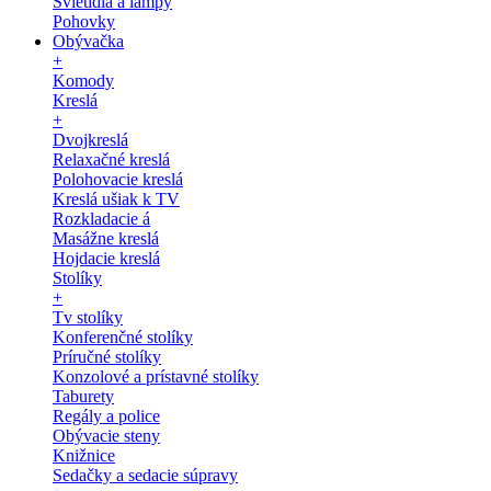
Svietidlá a lampy
Pohovky
Obývačka
+
Komody
Kreslá
+
Dvojkreslá
Relaxačné kreslá
Polohovacie kreslá
Kreslá ušiak k TV
Rozkladacie á
Masážne kreslá
Hojdacie kreslá
Stolíky
+
Tv stolíky
Konferenčné stolíky
Príručné stolíky
Konzolové a prístavné stolíky
Taburety
Regály a police
Obývacie steny
Knižnice
Sedačky a sedacie súpravy