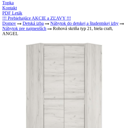
Topka
Kontakt
PDF Leták
!!! Prebiehajúce AKCIE a ZĽAVY !!!
Domov
Detská izba
Nábytok do detskej a študentskej izby
Nábytok pre najmenších
Rohová skriňa typ 21, biela craft,
ANGEL