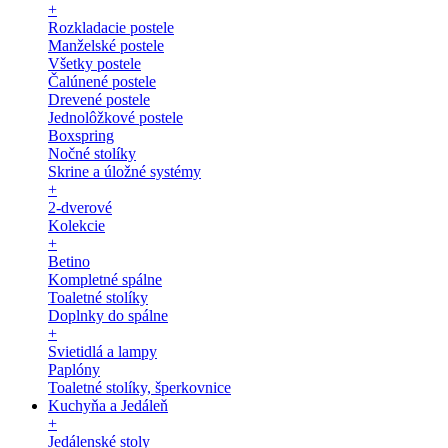
+
Rozkladacie postele
Manželské postele
Všetky postele
Čalúnené postele
Drevené postele
Jednolôžkové postele
Boxspring
Nočné stolíky
Skrine a úložné systémy
+
2-dverové
Kolekcie
+
Betino
Kompletné spálne
Toaletné stolíky
Doplnky do spálne
+
Svietidlá a lampy
Paplóny
Toaletné stolíky, šperkovnice
Kuchyňa a Jedáleň
+
Jedálenské stoly