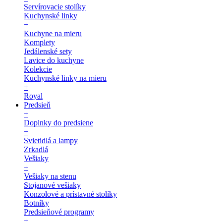
Servírovacie stolíky
Kuchynské linky
+
Kuchyne na mieru
Komplety
Jedálenské sety
Lavice do kuchyne
Kolekcie
Kuchynské linky na mieru
+
Royal
Predsieň
+
Doplnky do predsiene
+
Svietidlá a lampy
Zrkadlá
Vešiaky
+
Vešiaky na stenu
Stojanové vešiaky
Konzolové a prístavné stolíky
Botníky
Predsieňové programy
+