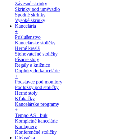
Závesné skrinky
Skrinky pod umývadlo
Spodné skrinky
Vysoké skrinky
Kancelária
+
Príslušenstvo
Kancelárske stoličky
Herné kreslá
Stohovateľné stoličky
Písacie stoly
Regály a knižnice
Doplnky do kancelárie
+
Podstavce pod monitory
Podložky pod stoličky
Herné stoly
Kľakačky
Kancelárske programy
+
Tempo AS - buk
Kompletné kancelárie
Kontajnery
Konferenčné stoličky
Obývačka