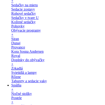
+
Sedačky na mieru
Sedacie zostavy
Rohové sedačky
Sedačky v tvare U
Kožené sedačky
Pohovky
Obývacie programy
+
Siran
Dunaj
Provance
Kora Sosna Andersen
Royal
Doplnky do obývačky
+
Zrkadlá
Svietidlá a lampy
Rôzne
Taburety a sedacie vaky
Spálňa
+
Nočné stolíky
Postele
+