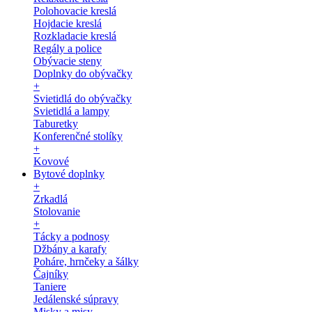
Polohovacie kreslá
Hojdacie kreslá
Rozkladacie kreslá
Regály a police
Obývacie steny
Doplnky do obývačky
+
Svietidlá do obývačky
Svietidlá a lampy
Taburetky
Konferenčné stolíky
+
Kovové
Bytové doplnky
+
Zrkadlá
Stolovanie
+
Tácky a podnosy
Džbány a karafy
Poháre, hrnčeky a šálky
Čajníky
Taniere
Jedálenské súpravy
Misky a misy