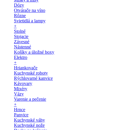
Dózy
Otvárače na víno
Rôzne
Svietidlá a lampy
+
Stolné
Stojacie
Závesné
Nástenné
Košíky a úložné boxy
Elektro
+
Hriankovače
Kuchynské roboty
Rýchlovarné kanvice
Kávovary
Mixéry
Vázy
Varenie a pečenie
+
Hrnce
Panvice
Kuchynské váhy
Kuchynské nože