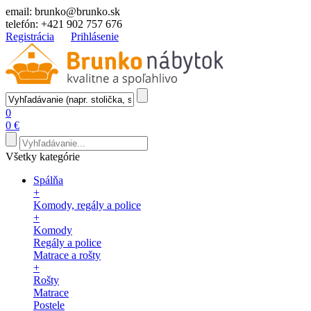
email:
brunko@brunko.sk
telefón:
+421 902 757 676
Registrácia
Prihlásenie
0
0 €
Všetky kategórie
Spálňa
+
Komody, regály a police
+
Komody
Regály a police
Matrace a rošty
+
Rošty
Matrace
Postele