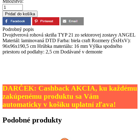
Množstvo:
Podrobný popis
Dvojdverová rohová skriňa TYP 21 zo sektorovej zostavy ANGEL
Materiál: laminovaná DTD Farba: biela craft Rozmery (ŠxHxV):
96x96x190,5 cm Hrúbka materiálu: 16 mm Výška spodného
priestoru od podlahy: 2,5 cm Dodávané v demonte
DARČEK: Cashback AKCIA, ku každému
zakúpenému produktu sa Vám
automaticky v košíku uplatní zľava!
Podobné produkty