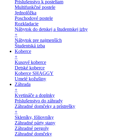
Príslušenstvo k posteliam
Multifunkčné postele
Jednolôžka
Poschodové postele
Rozkladacie
Nábytok do detskej a študentskej izby
+
Nábytok pre najmenších
Študentská izba
Koberce
+
Kusové koberce
Detské koberce
Koberce SHAGGY
Umelé kožušiny
Záhrada
+
Kvetináče a doplnky
Príslušenstvo do záhrady
Záhradné domčeky a prístrešky
+
Skleníky, fóliovníky
Záhradné párty stany
Záhradné pergoly
Záhradné domčeky