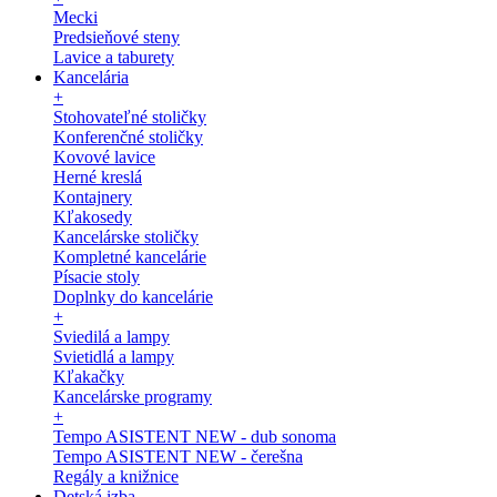
Mecki
Predsieňové steny
Lavice a taburety
Kancelária
+
Stohovateľné stoličky
Konferenčné stoličky
Kovové lavice
Herné kreslá
Kontajnery
Kľakosedy
Kancelárske stoličky
Kompletné kancelárie
Písacie stoly
Doplnky do kancelárie
+
Sviedilá a lampy
Svietidlá a lampy
Kľakačky
Kancelárske programy
+
Tempo ASISTENT NEW - dub sonoma
Tempo ASISTENT NEW - čerešna
Regály a knižnice
Detská izba