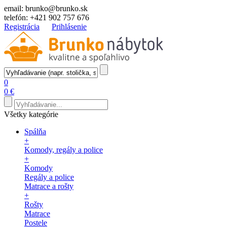
email:
brunko@brunko.sk
telefón:
+421 902 757 676
Registrácia
Prihlásenie
0
0 €
Všetky kategórie
Spálňa
+
Komody, regály a police
+
Komody
Regály a police
Matrace a rošty
+
Rošty
Matrace
Postele