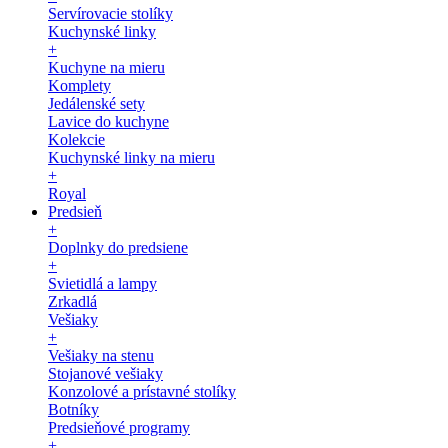
Servírovacie stolíky
Kuchynské linky
+
Kuchyne na mieru
Komplety
Jedálenské sety
Lavice do kuchyne
Kolekcie
Kuchynské linky na mieru
+
Royal
Predsieň
+
Doplnky do predsiene
+
Svietidlá a lampy
Zrkadlá
Vešiaky
+
Vešiaky na stenu
Stojanové vešiaky
Konzolové a prístavné stolíky
Botníky
Predsieňové programy
+