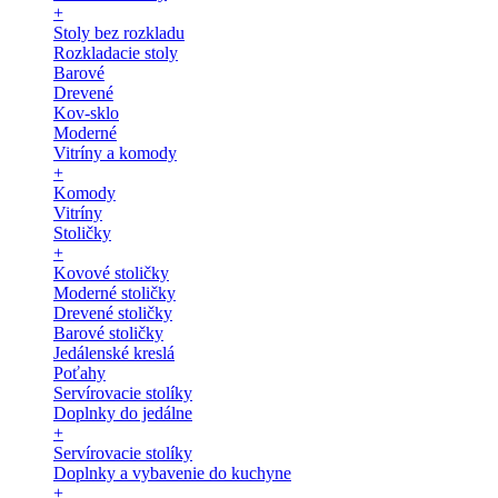
+
Stoly bez rozkladu
Rozkladacie stoly
Barové
Drevené
Kov-sklo
Moderné
Vitríny a komody
+
Komody
Vitríny
Stoličky
+
Kovové stoličky
Moderné stoličky
Drevené stoličky
Barové stoličky
Jedálenské kreslá
Poťahy
Servírovacie stolíky
Doplnky do jedálne
+
Servírovacie stolíky
Doplnky a vybavenie do kuchyne
+