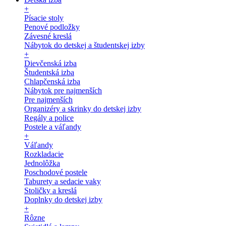
+
Písacie stoly
Penové podložky
Závesné kreslá
Nábytok do detskej a študentskej izby
+
Dievčenská izba
Študentská izba
Chlapčenská izba
Nábytok pre najmenších
Pre najmenších
Organizéry a skrinky do detskej izby
Regály a police
Postele a váľandy
+
Váľandy
Rozkladacie
Jednolôžka
Poschodové postele
Taburety a sedacie vaky
Stoličky a kreslá
Doplnky do detskej izby
+
Rôzne