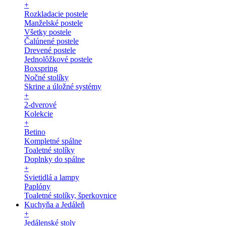
+
Rozkladacie postele
Manželské postele
Všetky postele
Čalúnené postele
Drevené postele
Jednolôžkové postele
Boxspring
Nočné stolíky
Skrine a úložné systémy
+
2-dverové
Kolekcie
+
Betino
Kompletné spálne
Toaletné stolíky
Doplnky do spálne
+
Svietidlá a lampy
Paplóny
Toaletné stolíky, šperkovnice
Kuchyňa a Jedáleň
+
Jedálenské stoly