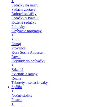
+
Sedačky na mieru
Sedacie zostavy
Rohové sedačky
Sedačky v tvare U
Kožené sedačky
Pohovky
Obývacie programy
+
Siran
Dunaj
Provance
Kora Sosna Andersen
Royal
Doplnky do obývačky
+
Zrkadlá
Svietidlá a lampy
Rôzne
Taburety a sedacie vaky
Spálňa
+
Nočné stolíky
Postele
+