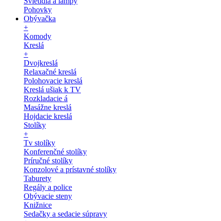
Svietidlá a lampy
Pohovky
Obývačka
+
Komody
Kreslá
+
Dvojkreslá
Relaxačné kreslá
Polohovacie kreslá
Kreslá ušiak k TV
Rozkladacie á
Masážne kreslá
Hojdacie kreslá
Stolíky
+
Tv stolíky
Konferenčné stolíky
Príručné stolíky
Konzolové a prístavné stolíky
Taburety
Regály a police
Obývacie steny
Knižnice
Sedačky a sedacie súpravy