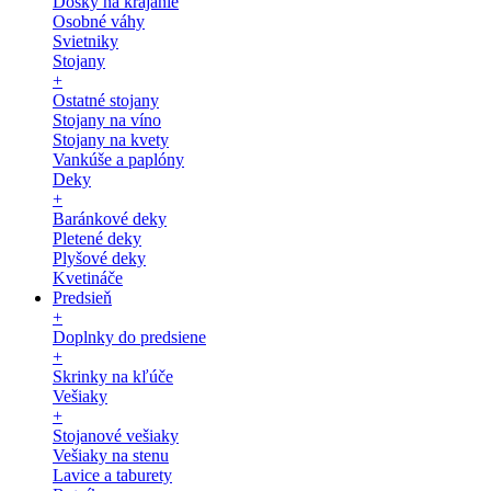
Dosky na krájanie
Osobné váhy
Svietniky
Stojany
+
Ostatné stojany
Stojany na víno
Stojany na kvety
Vankúše a paplóny
Deky
+
Baránkové deky
Pletené deky
Plyšové deky
Kvetináče
Predsieň
+
Doplnky do predsiene
+
Skrinky na kľúče
Vešiaky
+
Stojanové vešiaky
Vešiaky na stenu
Lavice a taburety