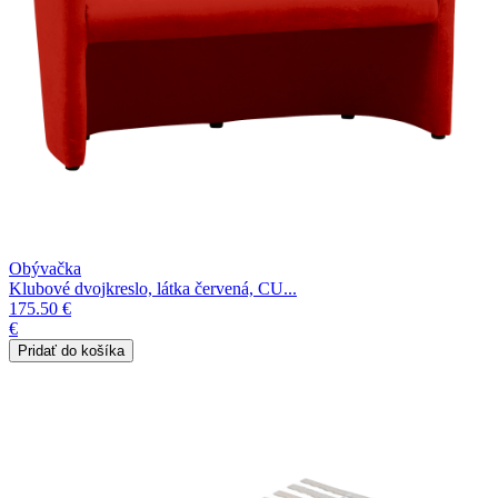
Obývačka
Klubové dvojkreslo, látka červená, CU...
175.50 €
€