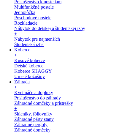
Príslušenstvo k posteliam
Multifunkčné postele
Jednolôžka
Poschodové postele
Rozkladacie
Nábytok do detskej a študentskej izby
+
Nábytok pre najmenších
Študentská izba
Koberce
+
Kusové koberce
Detské koberce
Koberce SHAGGY
Umelé kožušiny
Záhrada
+
Kvetináče a doplnky
Príslušenstvo do záhrady
Záhradné domčeky a prístrešky
+
Skleníky, fóliovníky
Záhradné párty stany
Záhradné pergoly
Záhradné domčeky