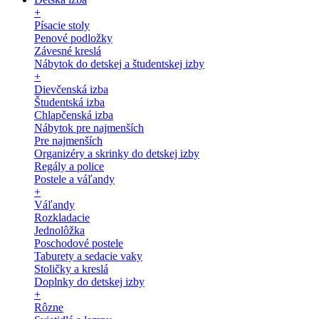
+
Písacie stoly
Penové podložky
Závesné kreslá
Nábytok do detskej a študentskej izby
+
Dievčenská izba
Študentská izba
Chlapčenská izba
Nábytok pre najmenších
Pre najmenších
Organizéry a skrinky do detskej izby
Regály a police
Postele a váľandy
+
Váľandy
Rozkladacie
Jednolôžka
Poschodové postele
Taburety a sedacie vaky
Stoličky a kreslá
Doplnky do detskej izby
+
Rôzne