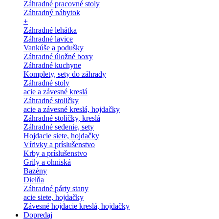
Záhradné pracovné stoly
Záhradný nábytok
+
Záhradné lehátka
Záhradné lavice
Vankúše a podušky
Záhradné úložné boxy
Záhradné kuchyne
Komplety, sety do záhrady
Záhradné stoly
acie a závesné kreslá
Záhradné stoličky
acie a závesné kreslá, hojdačky
Záhradné stoličky, kreslá
Záhradné sedenie, sety
Hojdacie siete, hojdačky
Vírivky a príslušenstvo
Krby a príslušenstvo
Grily a ohniská
Bazény
Dielňa
Záhradné párty stany
acie siete, hojdačky
Závesné hojdacie kreslá, hojdačky
Dopredaj