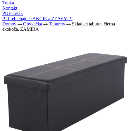
Topka
Kontakt
PDF Leták
!!! Prebiehajúce AKCIE a ZĽAVY !!!
Domov
Obývačka
Taburety
Skladací taburet, čierna
ekokoža, ZAMIRA