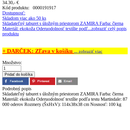
34.30,- €
Kód produktu:
0000191917
Dostupnosť:
Skladom viac ako 50 ks
Skladateľný taburet s úložným priestorom ZAMIRA Farba: čierna
Materiál: ekokoža Oderuodolnosť textílie podľ...
zobraziť celý popis
produktu
+ DARČEK: Zľava v košíku
... zobraziť viac
Množstvo:
Podrobný popis
Skladateľný taburet s úložným priestorom ZAMIRA Farba: čierna
Materiál: ekokoža Oderuodolnosť textílie podľa testu Martindale: 87
000 oderov Rozmery (ŠxHxV): 114x38x38 cm Nosnosť: 100 kg