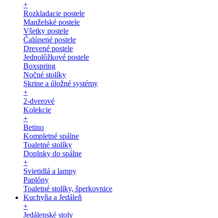
+
Rozkladacie postele
Manželské postele
Všetky postele
Čalúnené postele
Drevené postele
Jednolôžkové postele
Boxspring
Nočné stolíky
Skrine a úložné systémy
+
2-dverové
Kolekcie
+
Betino
Kompletné spálne
Toaletné stolíky
Doplnky do spálne
+
Svietidlá a lampy
Paplóny
Toaletné stolíky, šperkovnice
Kuchyňa a Jedáleň
+
Jedálenské stoly