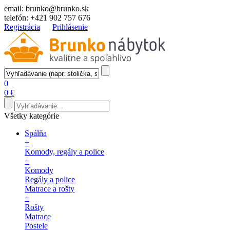
email:
brunko@brunko.sk
telefón:
+421 902 757 676
Registrácia
Prihlásenie
0
0 €
Všetky kategórie
Spálňa
+
Komody, regály a police
+
Komody
Regály a police
Matrace a rošty
+
Rošty
Matrace
Postele