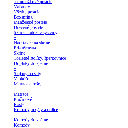
Jednolôžkové postele
Váľandy
Všetky postele
Boxspring
Manželské postele
Drevené postele
Skrine a úložné systémy
+
Nadstavce na skrine
Príslušenstvo
Skrine
Toaletné stolíky, šperkovnice
Doplnky do spálne
+
Stojany na šaty
Vankúše
Matrace a rošty
+
Matrace
Pružinové
Rošty
Komody, regály a police
+
Komody do spálne
Komody