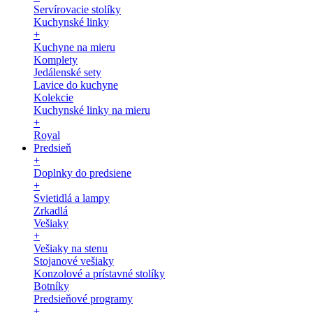
Servírovacie stolíky
Kuchynské linky
+
Kuchyne na mieru
Komplety
Jedálenské sety
Lavice do kuchyne
Kolekcie
Kuchynské linky na mieru
+
Royal
Predsieň
+
Doplnky do predsiene
+
Svietidlá a lampy
Zrkadlá
Vešiaky
+
Vešiaky na stenu
Stojanové vešiaky
Konzolové a prístavné stolíky
Botníky
Predsieňové programy
+