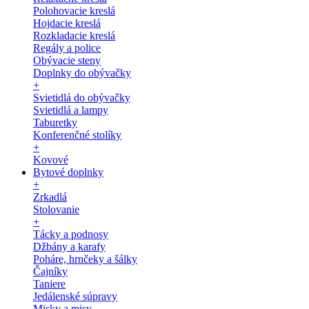
Polohovacie kreslá
Hojdacie kreslá
Rozkladacie kreslá
Regály a police
Obývacie steny
Doplnky do obývačky
+
Svietidlá do obývačky
Svietidlá a lampy
Taburetky
Konferenčné stolíky
+
Kovové
Bytové doplnky
+
Zrkadlá
Stolovanie
+
Tácky a podnosy
Džbány a karafy
Poháre, hrnčeky a šálky
Čajníky
Taniere
Jedálenské súpravy
Misky a misy