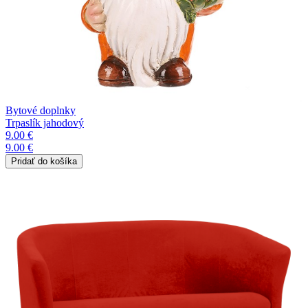
Bytové doplnky
Trpaslík jahodový
9.00 €
9.00 €