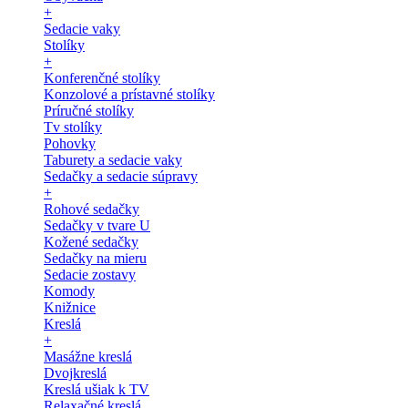
+
Sedacie vaky
Stolíky
+
Konferenčné stolíky
Konzolové a prístavné stolíky
Príručné stolíky
Tv stolíky
Pohovky
Taburety a sedacie vaky
Sedačky a sedacie súpravy
+
Rohové sedačky
Sedačky v tvare U
Kožené sedačky
Sedačky na mieru
Sedacie zostavy
Komody
Knižnice
Kreslá
+
Masážne kreslá
Dvojkreslá
Kreslá ušiak k TV
Relaxačné kreslá