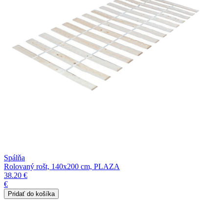
Spálňa
Rolovaný rošt, 140x200 cm, PLAZA
38.20 €
€