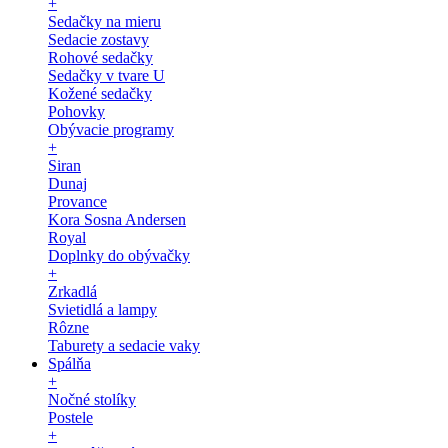
+
Sedačky na mieru
Sedacie zostavy
Rohové sedačky
Sedačky v tvare U
Kožené sedačky
Pohovky
Obývacie programy
+
Siran
Dunaj
Provance
Kora Sosna Andersen
Royal
Doplnky do obývačky
+
Zrkadlá
Svietidlá a lampy
Rôzne
Taburety a sedacie vaky
Spálňa
+
Nočné stolíky
Postele
+