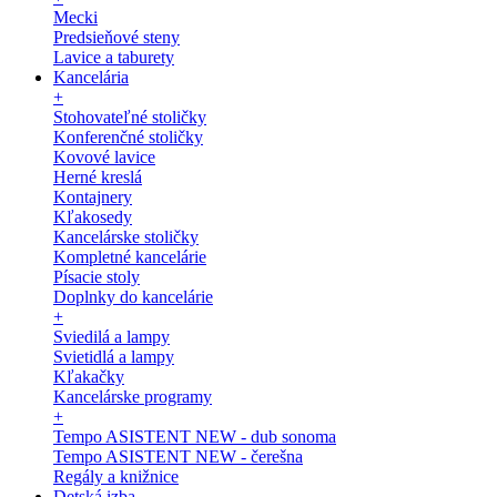
Mecki
Predsieňové steny
Lavice a taburety
Kancelária
+
Stohovateľné stoličky
Konferenčné stoličky
Kovové lavice
Herné kreslá
Kontajnery
Kľakosedy
Kancelárske stoličky
Kompletné kancelárie
Písacie stoly
Doplnky do kancelárie
+
Sviedilá a lampy
Svietidlá a lampy
Kľakačky
Kancelárske programy
+
Tempo ASISTENT NEW - dub sonoma
Tempo ASISTENT NEW - čerešna
Regály a knižnice
Detská izba