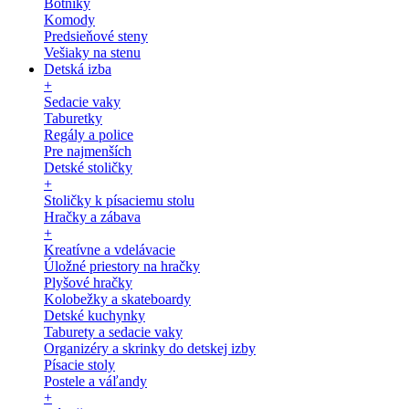
Botníky
Komody
Predsieňové steny
Vešiaky na stenu
Detská izba
+
Sedacie vaky
Taburetky
Regály a police
Pre najmenších
Detské stoličky
+
Stoličky k písaciemu stolu
Hračky a zábava
+
Kreatívne a vdelávacie
Úložné priestory na hračky
Plyšové hračky
Kolobežky a skateboardy
Detské kuchynky
Taburety a sedacie vaky
Organizéry a skrinky do detskej izby
Písacie stoly
Postele a váľandy
+