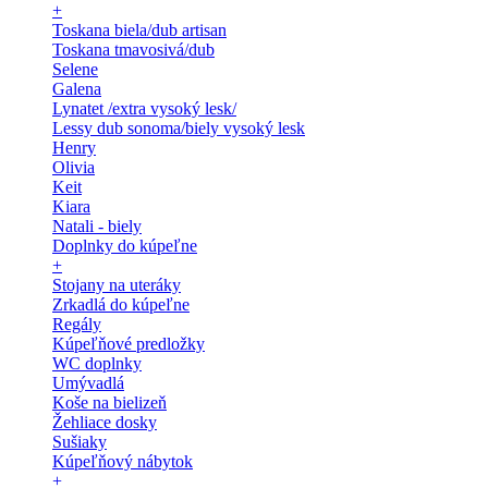
+
Toskana biela/dub artisan
Toskana tmavosivá/dub
Selene
Galena
Lynatet /extra vysoký lesk/
Lessy dub sonoma/biely vysoký lesk
Henry
Olivia
Keit
Kiara
Natali - biely
Doplnky do kúpeľne
+
Stojany na uteráky
Zrkadlá do kúpeľne
Regály
Kúpeľňové predložky
WC doplnky
Umývadlá
Koše na bielizeň
Žehliace dosky
Sušiaky
Kúpeľňový nábytok
+