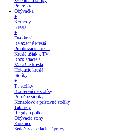
Svietidlá a lampy
Pohovky
Obývačka
+
Komody
Kreslá
+
Dvojkreslá
Relaxačné kreslá
Polohovacie kreslá
Kreslá ušiak k TV
Rozkladacie á
Masážne kreslá
Hojdacie kreslá
Stolíky
+
Tv stolíky
Konferenčné stolíky
Príručné stolíky
Konzolové a prístavné stolíky
Taburety
Regály a police
Obývacie steny
Knižnice
Sedačky a sedacie súpravy