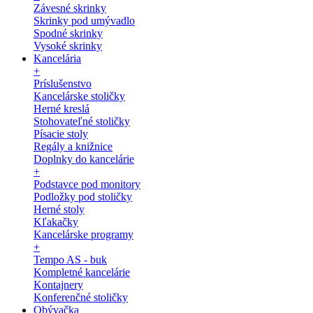
Závesné skrinky
Skrinky pod umývadlo
Spodné skrinky
Vysoké skrinky
Kancelária
+
Príslušenstvo
Kancelárske stoličky
Herné kreslá
Stohovateľné stoličky
Písacie stoly
Regály a knižnice
Doplnky do kancelárie
+
Podstavce pod monitory
Podložky pod stoličky
Herné stoly
Kľakačky
Kancelárske programy
+
Tempo AS - buk
Kompletné kancelárie
Kontajnery
Konferenčné stoličky
Obývačka