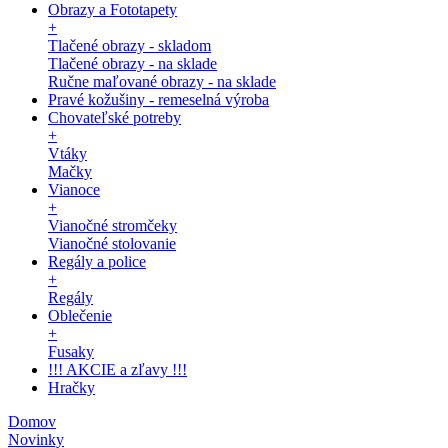
Obrazy a Fototapety
+
Tlačené obrazy - skladom
Tlačené obrazy - na sklade
Ručne maľované obrazy - na sklade
Pravé kožušiny - remeselná výroba
Chovateľské potreby
+
Vtáky
Mačky
Vianoce
+
Vianočné stromčeky
Vianočné stolovanie
Regály a police
+
Regály
Oblečenie
+
Fusaky
!!! AKCIE a zľavy !!!
Hračky
Domov
Novinky