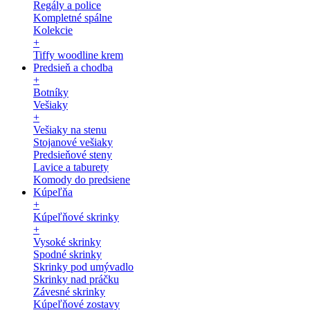
Regály a police
Kompletné spálne
Kolekcie
+
Tiffy woodline krem
Predsieň a chodba
+
Botníky
Vešiaky
+
Vešiaky na stenu
Stojanové vešiaky
Predsieňové steny
Lavice a taburety
Komody do predsiene
Kúpeľňa
+
Kúpeľňové skrinky
+
Vysoké skrinky
Spodné skrinky
Skrinky pod umývadlo
Skrinky nad práčku
Závesné skrinky
Kúpeľňové zostavy