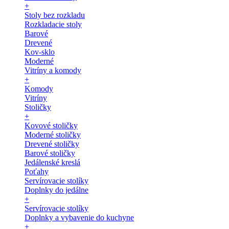
+
Stoly bez rozkladu
Rozkladacie stoly
Barové
Drevené
Kov-sklo
Moderné
Vitríny a komody
+
Komody
Vitríny
Stoličky
+
Kovové stoličky
Moderné stoličky
Drevené stoličky
Barové stoličky
Jedálenské kreslá
Poťahy
Servírovacie stolíky
Doplnky do jedálne
+
Servírovacie stolíky
Doplnky a vybavenie do kuchyne
+