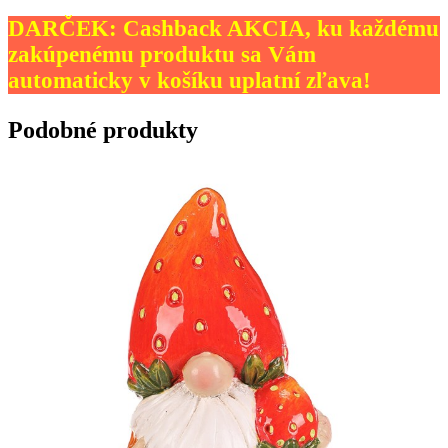
DARČEK: Cashback AKCIA, ku každému
zakúpenému produktu sa Vám
automaticky v košíku uplatní zľava!
Podobné produkty