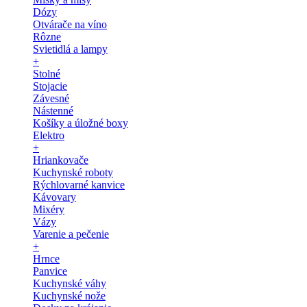
Dózy
Otvárače na víno
Rôzne
Svietidlá a lampy
+
Stolné
Stojacie
Závesné
Nástenné
Košíky a úložné boxy
Elektro
+
Hriankovače
Kuchynské roboty
Rýchlovarné kanvice
Kávovary
Mixéry
Vázy
Varenie a pečenie
+
Hrnce
Panvice
Kuchynské váhy
Kuchynské nože