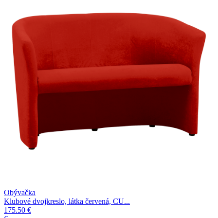
Obývačka
Klubové dvojkreslo, látka červená, CU...
175.50 €