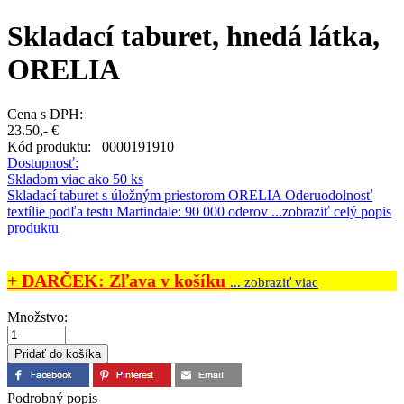
Skladací taburet, hnedá látka,
ORELIA
Cena s DPH:
23.50,- €
Kód produktu:
0000191910
Dostupnosť:
Skladom viac ako 50 ks
Skladací taburet s úložným priestorom ORELIA Oderuodolnosť
textílie podľa testu Martindale: 90 000 oderov ...
zobraziť celý popis
produktu
+ DARČEK: Zľava v košíku
... zobraziť viac
Množstvo:
Podrobný popis