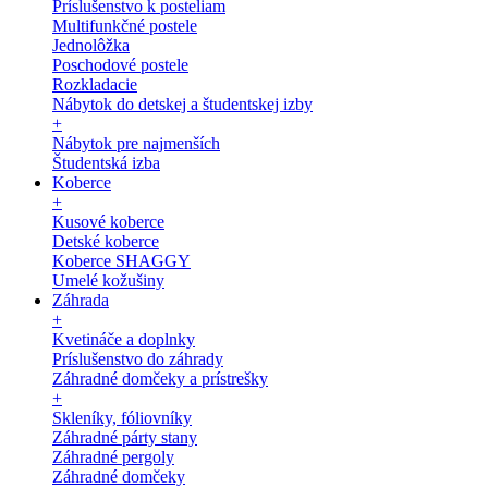
Príslušenstvo k posteliam
Multifunkčné postele
Jednolôžka
Poschodové postele
Rozkladacie
Nábytok do detskej a študentskej izby
+
Nábytok pre najmenších
Študentská izba
Koberce
+
Kusové koberce
Detské koberce
Koberce SHAGGY
Umelé kožušiny
Záhrada
+
Kvetináče a doplnky
Príslušenstvo do záhrady
Záhradné domčeky a prístrešky
+
Skleníky, fóliovníky
Záhradné párty stany
Záhradné pergoly
Záhradné domčeky