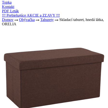
Topka
Kontakt
PDF Leták
!!! Prebiehajúce AKCIE a ZĽAVY !!!
Domov
Obývačka
Taburety
Skladací taburet, hnedá látka,
ORELIA