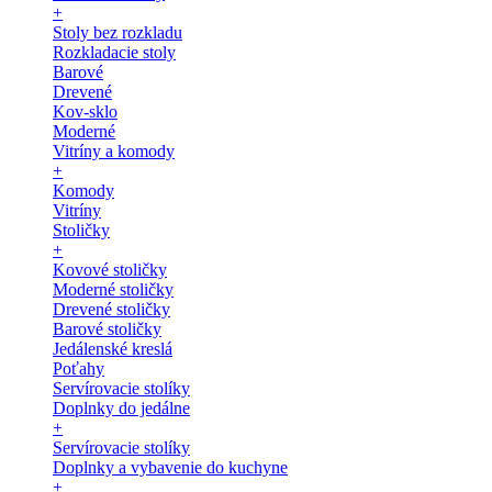
+
Stoly bez rozkladu
Rozkladacie stoly
Barové
Drevené
Kov-sklo
Moderné
Vitríny a komody
+
Komody
Vitríny
Stoličky
+
Kovové stoličky
Moderné stoličky
Drevené stoličky
Barové stoličky
Jedálenské kreslá
Poťahy
Servírovacie stolíky
Doplnky do jedálne
+
Servírovacie stolíky
Doplnky a vybavenie do kuchyne
+