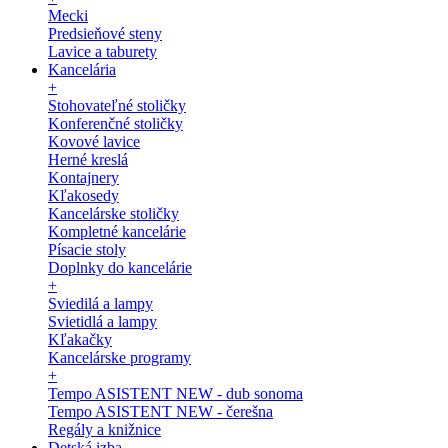
Mecki
Predsieňové steny
Lavice a taburety
Kancelária
+
Stohovateľné stoličky
Konferenčné stoličky
Kovové lavice
Herné kreslá
Kontajnery
Kľakosedy
Kancelárske stoličky
Kompletné kancelárie
Písacie stoly
Doplnky do kancelárie
+
Sviedilá a lampy
Svietidlá a lampy
Kľakačky
Kancelárske programy
+
Tempo ASISTENT NEW - dub sonoma
Tempo ASISTENT NEW - čerešna
Regály a knižnice
Detská izba