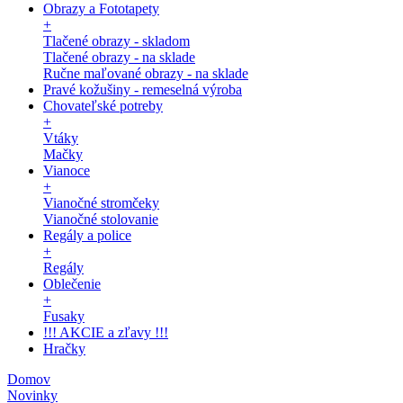
Obrazy a Fototapety
+
Tlačené obrazy - skladom
Tlačené obrazy - na sklade
Ručne maľované obrazy - na sklade
Pravé kožušiny - remeselná výroba
Chovateľské potreby
+
Vtáky
Mačky
Vianoce
+
Vianočné stromčeky
Vianočné stolovanie
Regály a police
+
Regály
Oblečenie
+
Fusaky
!!! AKCIE a zľavy !!!
Hračky
Domov
Novinky