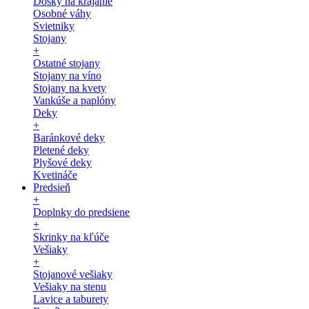
Dosky na krájanie
Osobné váhy
Svietniky
Stojany
+
Ostatné stojany
Stojany na víno
Stojany na kvety
Vankúše a paplóny
Deky
+
Baránkové deky
Pletené deky
Plyšové deky
Kvetináče
Predsieň
+
Doplnky do predsiene
+
Skrinky na kľúče
Vešiaky
+
Stojanové vešiaky
Vešiaky na stenu
Lavice a taburety