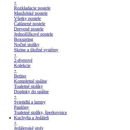
+
Rozkladacie postele
Manželské postele
Všetky postele
Čalúnené postele
Drevené postele
Jednolôžkové postele
Boxspring
Nočné stolíky
Skrine a úložné systémy
+
2-dverové
Kolekcie
+
Betino
Kompletné spálne
Toaletné stolíky
Doplnky do spálne
+
Svietidlá a lampy
Paplóny
Toaletné stolíky, šperkovnice
Kuchyňa a Jedáleň
+
Jedálenské stoly