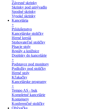
Závesné skrinky
Skrinky pod umývadlo
Spodné skrinky
Vysoké skrinky
Kancelária
+
Príslušenstvo
Kancelárske stoličky
Herné kreslá
Stohovateľné stoličky
Písacie stoly
Regály a knižnice
Doplnky do kancelárie
+
Podstavce pod monitory
Podložky pod stoličky
Herné stoly
Kľakačky
Kancelárske programy
+
Tempo AS - buk
Kompletné kancelárie
Kontajnery
Konferenčné stoličky
Obývačka