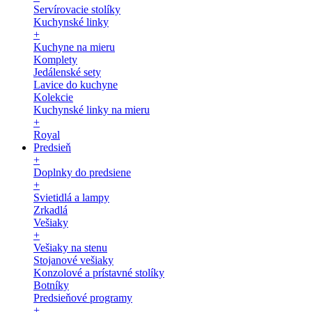
Servírovacie stolíky
Kuchynské linky
+
Kuchyne na mieru
Komplety
Jedálenské sety
Lavice do kuchyne
Kolekcie
Kuchynské linky na mieru
+
Royal
Predsieň
+
Doplnky do predsiene
+
Svietidlá a lampy
Zrkadlá
Vešiaky
+
Vešiaky na stenu
Stojanové vešiaky
Konzolové a prístavné stolíky
Botníky
Predsieňové programy
+