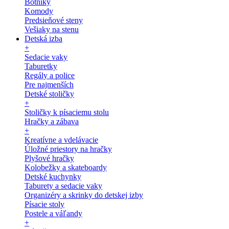
Botníky
Komody
Predsieňové steny
Vešiaky na stenu
Detská izba
+
Sedacie vaky
Taburetky
Regály a police
Pre najmenších
Detské stoličky
+
Stoličky k písaciemu stolu
Hračky a zábava
+
Kreatívne a vdelávacie
Úložné priestory na hračky
Plyšové hračky
Kolobežky a skateboardy
Detské kuchynky
Taburety a sedacie vaky
Organizéry a skrinky do detskej izby
Písacie stoly
Postele a váľandy
+