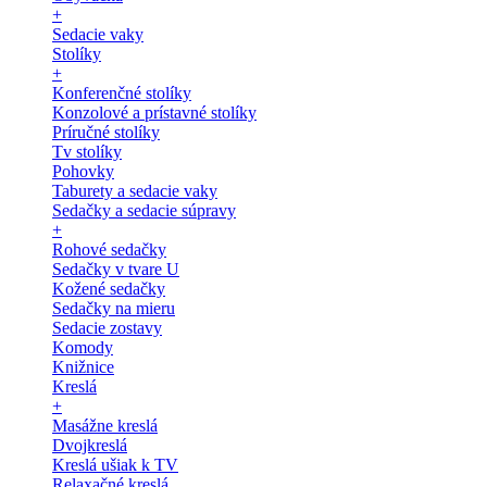
+
Sedacie vaky
Stolíky
+
Konferenčné stolíky
Konzolové a prístavné stolíky
Príručné stolíky
Tv stolíky
Pohovky
Taburety a sedacie vaky
Sedačky a sedacie súpravy
+
Rohové sedačky
Sedačky v tvare U
Kožené sedačky
Sedačky na mieru
Sedacie zostavy
Komody
Knižnice
Kreslá
+
Masážne kreslá
Dvojkreslá
Kreslá ušiak k TV
Relaxačné kreslá