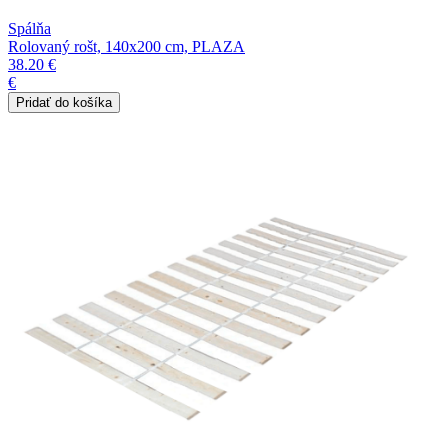
Spálňa
Rolovaný rošt, 140x200 cm, PLAZA
38.20 €
€