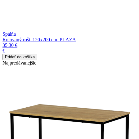
Spálňa
Rolovaný rošt, 120x200 cm, PLAZA
35.30 €
€
Najpredávanejšie