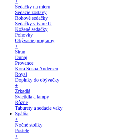
+
Sedačky na mieru
Sedacie zostavy
Rohové sedačky
Sedačky v tvare U
Kožené sedačky
Pohovky
Obývacie programy
+
Siran
Dunaj
Provance
Kora Sosna Andersen
Royal
Doplnky do obývačky
+
Zrkadlá
Svietidlá a lampy
Rôzne
Taburety a sedacie vaky
Spálňa
+
Nočné stolíky
Postele
+