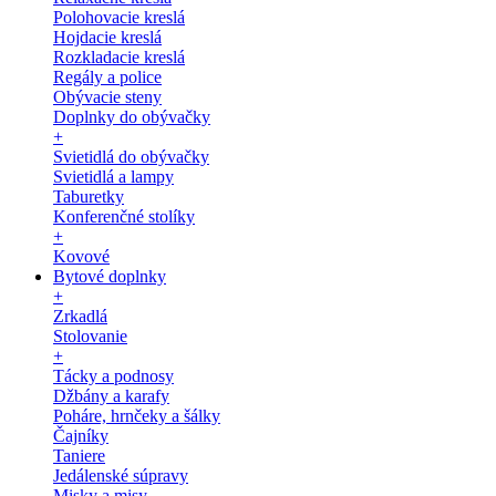
Polohovacie kreslá
Hojdacie kreslá
Rozkladacie kreslá
Regály a police
Obývacie steny
Doplnky do obývačky
+
Svietidlá do obývačky
Svietidlá a lampy
Taburetky
Konferenčné stolíky
+
Kovové
Bytové doplnky
+
Zrkadlá
Stolovanie
+
Tácky a podnosy
Džbány a karafy
Poháre, hrnčeky a šálky
Čajníky
Taniere
Jedálenské súpravy
Misky a misy