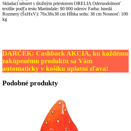
Skladací taburet s úložným priestorom ORELIA Oderuodolnosť
textílie podľa testu Martindale: 90 000 oderov Farba: hnedá
Rozmery (ŠxHxV): 76x38x38 cm Hĺbka sedu: 38 cm Nosnosť: 100
kg
DARČEK: Cashback AKCIA, ku každému
zakúpenému produktu sa Vám
automaticky v košíku uplatní zľava!
Podobné produkty