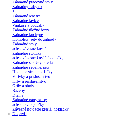
Záhradné pracovné stoly
Záhradný nábytok
+
Záhradné lehátka
Záhradné lavice
Vankúše a podušky
Záhradné úložné boxy
Záhradné kuchyne
Komplety, sety do záhrady
Záhradné stoly
acie a závesné kreslá
Záhradné stoličky
acie a závesné kreslá, hojdačky
Záhradné stoličky, kreslá
Záhradné sedenie, sety
Hojdacie siete, hojdačky
Vírivky a príslušenstvo
Krby a príslušenstvo
Grily a ohniská
Bazény
Dielňa
Záhradné párty stany
acie siete, hojdačky
Závesné hojdacie kreslá, hojdačky
Dopredaj