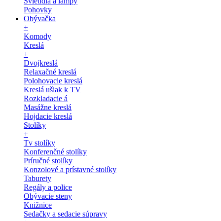
Svietidlá a lampy
Pohovky
Obývačka
+
Komody
Kreslá
+
Dvojkreslá
Relaxačné kreslá
Polohovacie kreslá
Kreslá ušiak k TV
Rozkladacie á
Masážne kreslá
Hojdacie kreslá
Stolíky
+
Tv stolíky
Konferenčné stolíky
Príručné stolíky
Konzolové a prístavné stolíky
Taburety
Regály a police
Obývacie steny
Knižnice
Sedačky a sedacie súpravy