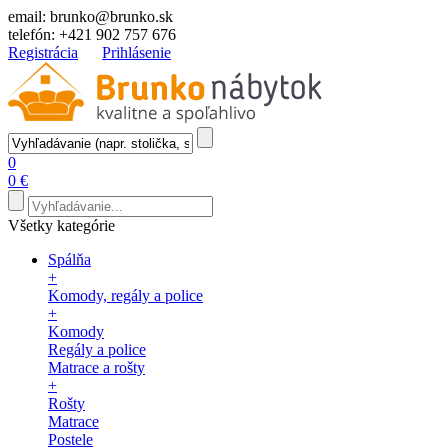
email:
brunko@brunko.sk
telefón:
+421 902 757 676
Registrácia
Prihlásenie
0
0 €
Všetky kategórie
Spálňa
+
Komody, regály a police
+
Komody
Regály a police
Matrace a rošty
+
Rošty
Matrace
Postele