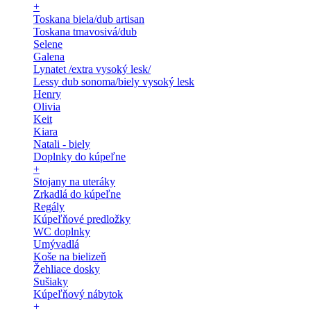
+
Toskana biela/dub artisan
Toskana tmavosivá/dub
Selene
Galena
Lynatet /extra vysoký lesk/
Lessy dub sonoma/biely vysoký lesk
Henry
Olivia
Keit
Kiara
Natali - biely
Doplnky do kúpeľne
+
Stojany na uteráky
Zrkadlá do kúpeľne
Regály
Kúpeľňové predložky
WC doplnky
Umývadlá
Koše na bielizeň
Žehliace dosky
Sušiaky
Kúpeľňový nábytok
+