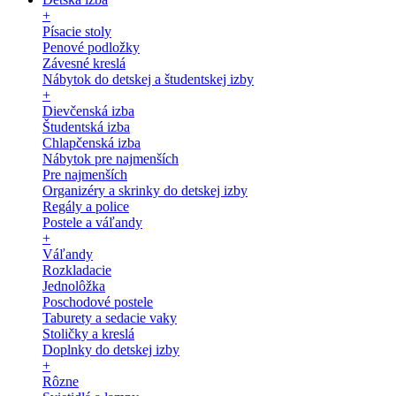
+
Písacie stoly
Penové podložky
Závesné kreslá
Nábytok do detskej a študentskej izby
+
Dievčenská izba
Študentská izba
Chlapčenská izba
Nábytok pre najmenších
Pre najmenších
Organizéry a skrinky do detskej izby
Regály a police
Postele a váľandy
+
Váľandy
Rozkladacie
Jednolôžka
Poschodové postele
Taburety a sedacie vaky
Stoličky a kreslá
Doplnky do detskej izby
+
Rôzne