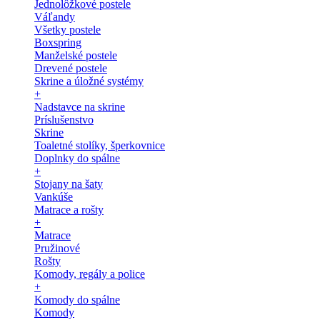
Jednolôžkové postele
Váľandy
Všetky postele
Boxspring
Manželské postele
Drevené postele
Skrine a úložné systémy
+
Nadstavce na skrine
Príslušenstvo
Skrine
Toaletné stolíky, šperkovnice
Doplnky do spálne
+
Stojany na šaty
Vankúše
Matrace a rošty
+
Matrace
Pružinové
Rošty
Komody, regály a police
+
Komody do spálne
Komody