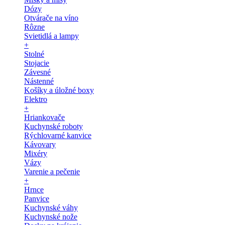
Dózy
Otvárače na víno
Rôzne
Svietidlá a lampy
+
Stolné
Stojacie
Závesné
Nástenné
Košíky a úložné boxy
Elektro
+
Hriankovače
Kuchynské roboty
Rýchlovarné kanvice
Kávovary
Mixéry
Vázy
Varenie a pečenie
+
Hrnce
Panvice
Kuchynské váhy
Kuchynské nože