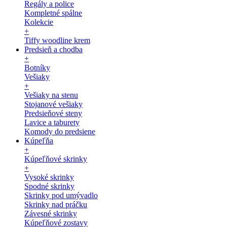
Regály a police
Kompletné spálne
Kolekcie
+
Tiffy woodline krem
Predsieň a chodba
+
Botníky
Vešiaky
+
Vešiaky na stenu
Stojanové vešiaky
Predsieňové steny
Lavice a taburety
Komody do predsiene
Kúpeľňa
+
Kúpeľňové skrinky
+
Vysoké skrinky
Spodné skrinky
Skrinky pod umývadlo
Skrinky nad práčku
Závesné skrinky
Kúpeľňové zostavy