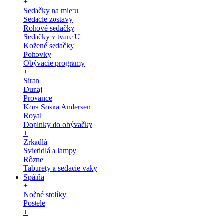
+
Sedačky na mieru
Sedacie zostavy
Rohové sedačky
Sedačky v tvare U
Kožené sedačky
Pohovky
Obývacie programy
+
Siran
Dunaj
Provance
Kora Sosna Andersen
Royal
Doplnky do obývačky
+
Zrkadlá
Svietidlá a lampy
Rôzne
Taburety a sedacie vaky
Spálňa
+
Nočné stolíky
Postele
+