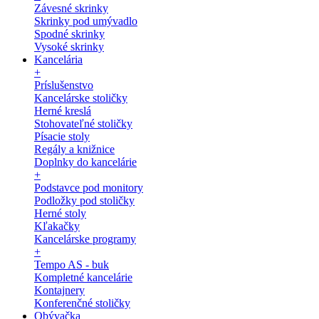
Závesné skrinky
Skrinky pod umývadlo
Spodné skrinky
Vysoké skrinky
Kancelária
+
Príslušenstvo
Kancelárske stoličky
Herné kreslá
Stohovateľné stoličky
Písacie stoly
Regály a knižnice
Doplnky do kancelárie
+
Podstavce pod monitory
Podložky pod stoličky
Herné stoly
Kľakačky
Kancelárske programy
+
Tempo AS - buk
Kompletné kancelárie
Kontajnery
Konferenčné stoličky
Obývačka