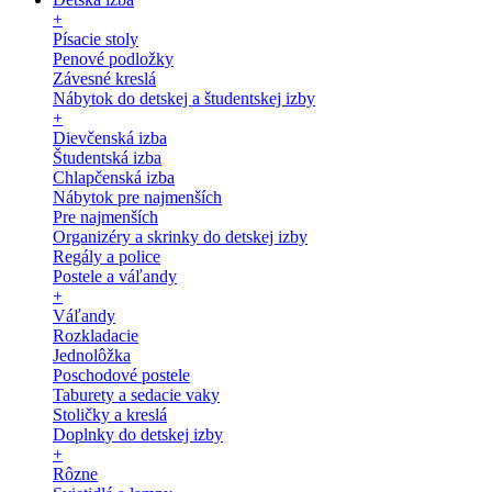
+
Písacie stoly
Penové podložky
Závesné kreslá
Nábytok do detskej a študentskej izby
+
Dievčenská izba
Študentská izba
Chlapčenská izba
Nábytok pre najmenších
Pre najmenších
Organizéry a skrinky do detskej izby
Regály a police
Postele a váľandy
+
Váľandy
Rozkladacie
Jednolôžka
Poschodové postele
Taburety a sedacie vaky
Stoličky a kreslá
Doplnky do detskej izby
+
Rôzne