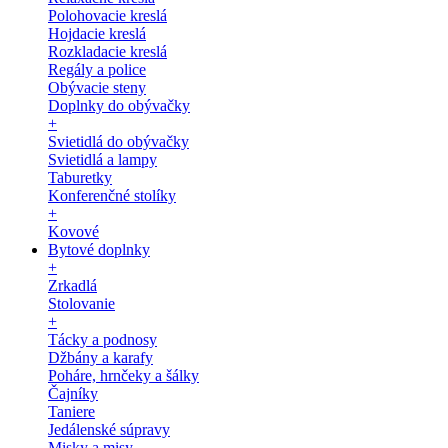
Polohovacie kreslá
Hojdacie kreslá
Rozkladacie kreslá
Regály a police
Obývacie steny
Doplnky do obývačky
+
Svietidlá do obývačky
Svietidlá a lampy
Taburetky
Konferenčné stolíky
+
Kovové
Bytové doplnky
+
Zrkadlá
Stolovanie
+
Tácky a podnosy
Džbány a karafy
Poháre, hrnčeky a šálky
Čajníky
Taniere
Jedálenské súpravy
Misky a misy