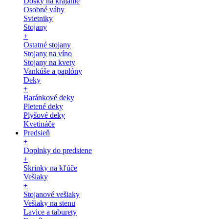
Dosky na krájanie
Osobné váhy
Svietniky
Stojany
+
Ostatné stojany
Stojany na víno
Stojany na kvety
Vankúše a paplóny
Deky
+
Baránkové deky
Pletené deky
Plyšové deky
Kvetináče
Predsieň
+
Doplnky do predsiene
+
Skrinky na kľúče
Vešiaky
+
Stojanové vešiaky
Vešiaky na stenu
Lavice a taburety