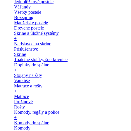
Jednolôžkové postele
Váľandy
Všetky postele
Boxspring
Manželské postele
Drevené postele
Skrine a úložné systémy
+
Nadstavce na skrine
Príslušenstvo
Skrine
Toaletné stolíky, šperkovnice
Doplnky do spálne
+
Stojany na šaty
Vankúše
Matrace a rošty
+
Matrace
Pružinové
Rošty
Komody, regály a police
+
Komody do spálne
Komody