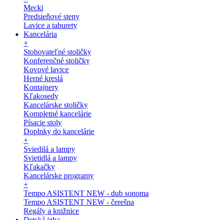
Mecki
Predsieňové steny
Lavice a taburety
Kancelária
+
Stohovateľné stoličky
Konferenčné stoličky
Kovové lavice
Herné kreslá
Kontajnery
Kľakosedy
Kancelárske stoličky
Kompletné kancelárie
Písacie stoly
Doplnky do kancelárie
+
Sviedilá a lampy
Svietidlá a lampy
Kľakačky
Kancelárske programy
+
Tempo ASISTENT NEW - dub sonoma
Tempo ASISTENT NEW - čerešna
Regály a knižnice
Detská izba