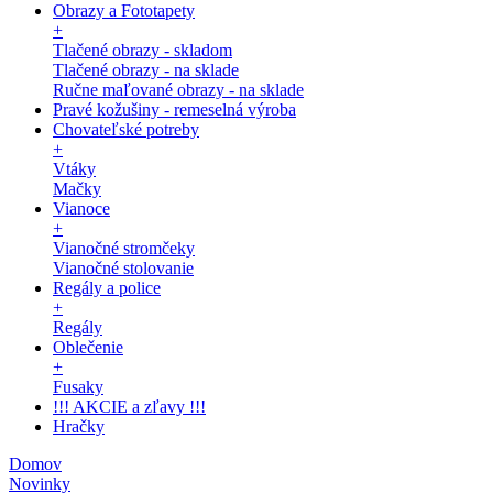
Obrazy a Fototapety
+
Tlačené obrazy - skladom
Tlačené obrazy - na sklade
Ručne maľované obrazy - na sklade
Pravé kožušiny - remeselná výroba
Chovateľské potreby
+
Vtáky
Mačky
Vianoce
+
Vianočné stromčeky
Vianočné stolovanie
Regály a police
+
Regály
Oblečenie
+
Fusaky
!!! AKCIE a zľavy !!!
Hračky
Domov
Novinky