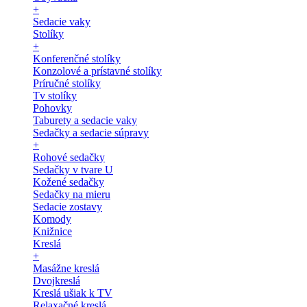
+
Sedacie vaky
Stolíky
+
Konferenčné stolíky
Konzolové a prístavné stolíky
Príručné stolíky
Tv stolíky
Pohovky
Taburety a sedacie vaky
Sedačky a sedacie súpravy
+
Rohové sedačky
Sedačky v tvare U
Kožené sedačky
Sedačky na mieru
Sedacie zostavy
Komody
Knižnice
Kreslá
+
Masážne kreslá
Dvojkreslá
Kreslá ušiak k TV
Relaxačné kreslá