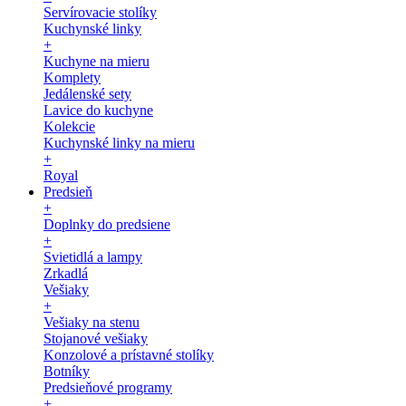
Servírovacie stolíky
Kuchynské linky
+
Kuchyne na mieru
Komplety
Jedálenské sety
Lavice do kuchyne
Kolekcie
Kuchynské linky na mieru
+
Royal
Predsieň
+
Doplnky do predsiene
+
Svietidlá a lampy
Zrkadlá
Vešiaky
+
Vešiaky na stenu
Stojanové vešiaky
Konzolové a prístavné stolíky
Botníky
Predsieňové programy
+