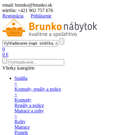
email:
brunko@brunko.sk
telefón:
+421 902 757 676
Registrácia
Prihlásenie
0
0 €
Všetky kategórie
Spálňa
+
Komody, regály a police
+
Komody
Regály a police
Matrace a rošty
+
Rošty
Matrace
Postele