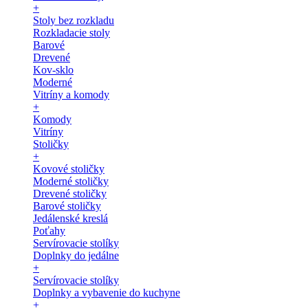
+
Stoly bez rozkladu
Rozkladacie stoly
Barové
Drevené
Kov-sklo
Moderné
Vitríny a komody
+
Komody
Vitríny
Stoličky
+
Kovové stoličky
Moderné stoličky
Drevené stoličky
Barové stoličky
Jedálenské kreslá
Poťahy
Servírovacie stolíky
Doplnky do jedálne
+
Servírovacie stolíky
Doplnky a vybavenie do kuchyne
+