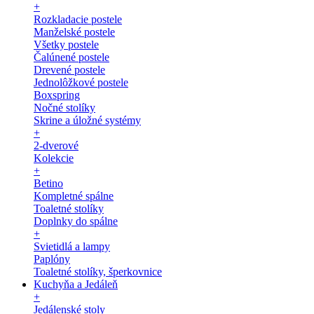
+
Rozkladacie postele
Manželské postele
Všetky postele
Čalúnené postele
Drevené postele
Jednolôžkové postele
Boxspring
Nočné stolíky
Skrine a úložné systémy
+
2-dverové
Kolekcie
+
Betino
Kompletné spálne
Toaletné stolíky
Doplnky do spálne
+
Svietidlá a lampy
Paplóny
Toaletné stolíky, šperkovnice
Kuchyňa a Jedáleň
+
Jedálenské stoly