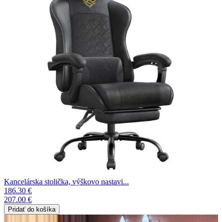
Kancelárska stolička, výškovo nastavi...
186.30 €
207.00 €