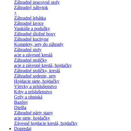
Záhradné pracovné stoly
Záhradný nábytok
+
Záhradné lehátka
Záhradné lavice
Vankúše a podušky
Záhradné úložné boxy
Záhradné kuchyne
Komplety, sety do záhrady
Záhradné stoly
acie a závesné kreslá
Záhradné stoličky
acie a závesné kreslá, hojdačky
Záhradné stoličky, kreslá
Záhradné sedenie, sety
Hojdacie siete, hojdačky
Vírivky a príslušenstvo
Krby a príslušenstvo
Grily a ohniská
Bazény
Dielňa
Záhradné párty stany
acie siete, hojdačky
Závesné hojdacie kreslá, hojdačky
Dopredaj