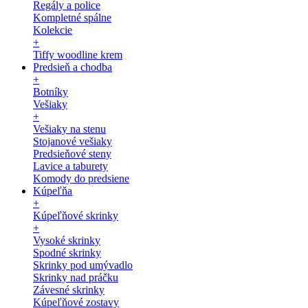
Regály a police
Kompletné spálne
Kolekcie
+
Tiffy woodline krem
Predsieň a chodba
+
Botníky
Vešiaky
+
Vešiaky na stenu
Stojanové vešiaky
Predsieňové steny
Lavice a taburety
Komody do predsiene
Kúpeľňa
+
Kúpeľňové skrinky
+
Vysoké skrinky
Spodné skrinky
Skrinky pod umývadlo
Skrinky nad práčku
Závesné skrinky
Kúpeľňové zostavy