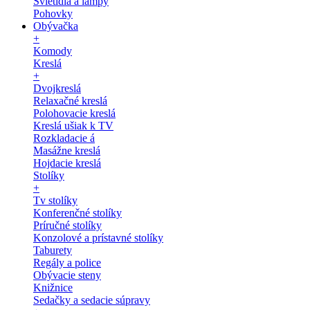
Svietidlá a lampy
Pohovky
Obývačka
+
Komody
Kreslá
+
Dvojkreslá
Relaxačné kreslá
Polohovacie kreslá
Kreslá ušiak k TV
Rozkladacie á
Masážne kreslá
Hojdacie kreslá
Stolíky
+
Tv stolíky
Konferenčné stolíky
Príručné stolíky
Konzolové a prístavné stolíky
Taburety
Regály a police
Obývacie steny
Knižnice
Sedačky a sedacie súpravy