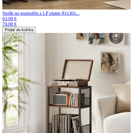
Stolík na gramofón a LP platne 81x30x...
63.00 €
70.00 €