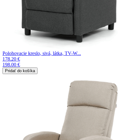
Polohovacie kreslo, sivá, látka, TV-W...
178.20 €
198.00 €