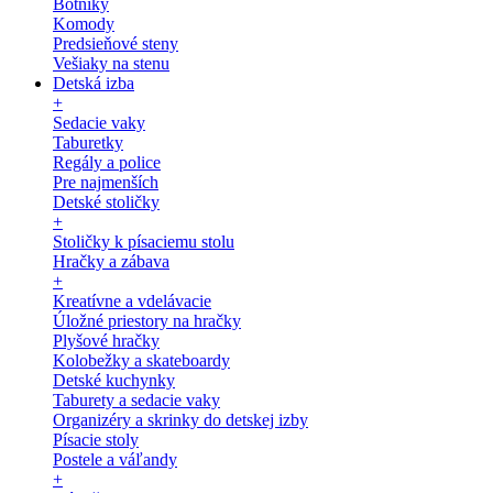
Botníky
Komody
Predsieňové steny
Vešiaky na stenu
Detská izba
+
Sedacie vaky
Taburetky
Regály a police
Pre najmenších
Detské stoličky
+
Stoličky k písaciemu stolu
Hračky a zábava
+
Kreatívne a vdelávacie
Úložné priestory na hračky
Plyšové hračky
Kolobežky a skateboardy
Detské kuchynky
Taburety a sedacie vaky
Organizéry a skrinky do detskej izby
Písacie stoly
Postele a váľandy
+