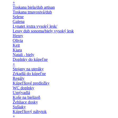
+
Toskana biela/dub artisan
Toskana tmavosivá/dub
Selene
Galena
Lynatet /extra vysoký lesk/
Lessy dub sonoma/biely vysoký lesk
Henry
Olivia
Keit
Kiara
Natali - biely
Doplnky do kúpeľne
+
Stojany na uteráky
Zrkadlá do kúpeľne
Regály
Kúpeľňové predložky
WC doplnky
Umývadlá
Koše na bielizeň
Žehliace dosky
Sušiaky
Kúpeľňový nábytok
+