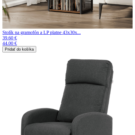
Stolík na gramofón a LP platne 43x30x...
39.60 €
44.00 €