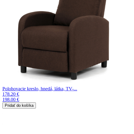
Polohovacie kreslo, hnedá, látka, TV-...
178.20 €
198.00 €