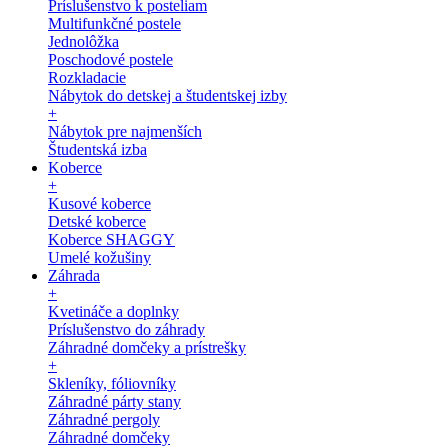
Príslušenstvo k posteliam
Multifunkčné postele
Jednolôžka
Poschodové postele
Rozkladacie
Nábytok do detskej a študentskej izby
+
Nábytok pre najmenších
Študentská izba
Koberce
+
Kusové koberce
Detské koberce
Koberce SHAGGY
Umelé kožušiny
Záhrada
+
Kvetináče a doplnky
Príslušenstvo do záhrady
Záhradné domčeky a prístrešky
+
Skleníky, fóliovníky
Záhradné párty stany
Záhradné pergoly
Záhradné domčeky