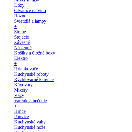
Dózy
Otvárače na víno
Rôzne
Svietidlá a lampy
+
Stolné
Stojacie
Závesné
Nástenné
Košíky a úložné boxy
Elektro
+
Hriankovače
Kuchynské roboty
Rýchlovarné kanvice
Kávovary
Mixéry
Vázy
Varenie a pečenie
+
Hrnce
Panvice
Kuchynské váhy
Kuchynské nože