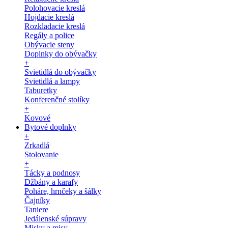
Polohovacie kreslá
Hojdacie kreslá
Rozkladacie kreslá
Regály a police
Obývacie steny
Doplnky do obývačky
+
Svietidlá do obývačky
Svietidlá a lampy
Taburetky
Konferenčné stolíky
+
Kovové
Bytové doplnky
+
Zrkadlá
Stolovanie
+
Tácky a podnosy
Džbány a karafy
Poháre, hrnčeky a šálky
Čajníky
Taniere
Jedálenské súpravy
Misky a misy