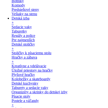
Botníky
Komody
Predsieňové steny
Vešiaky na stenu
Detská izba
+
Sedacie vaky
Taburetky
Regály a police
Pre najmenších
Detské stoličky
+
Stoličky k písaciemu stolu
Hračky a zábava
+
Kreatívne a vdelávacie
Úložné priestory na hračky
Plyšové hračky
Kolobežky a skateboardy
Detské kuchynky
Taburety a sedacie vaky
Organizéry a skrinky do detskej izby
Písacie stoly
Postele a váľandy
+