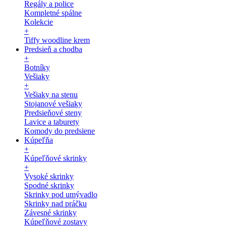
Regály a police
Kompletné spálne
Kolekcie
+
Tiffy woodline krem
Predsieň a chodba
+
Botníky
Vešiaky
+
Vešiaky na stenu
Stojanové vešiaky
Predsieňové steny
Lavice a taburety
Komody do predsiene
Kúpeľňa
+
Kúpeľňové skrinky
+
Vysoké skrinky
Spodné skrinky
Skrinky pod umývadlo
Skrinky nad práčku
Závesné skrinky
Kúpeľňové zostavy