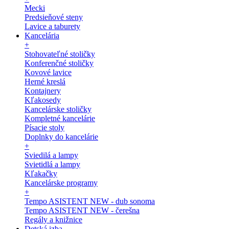
Mecki
Predsieňové steny
Lavice a taburety
Kancelária
+
Stohovateľné stoličky
Konferenčné stoličky
Kovové lavice
Herné kreslá
Kontajnery
Kľakosedy
Kancelárske stoličky
Kompletné kancelárie
Písacie stoly
Doplnky do kancelárie
+
Sviedilá a lampy
Svietidlá a lampy
Kľakačky
Kancelárske programy
+
Tempo ASISTENT NEW - dub sonoma
Tempo ASISTENT NEW - čerešna
Regály a knižnice
Detská izba