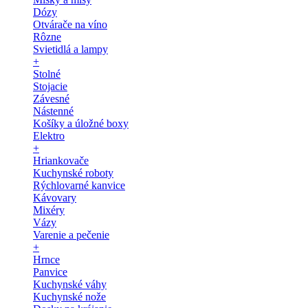
Dózy
Otvárače na víno
Rôzne
Svietidlá a lampy
+
Stolné
Stojacie
Závesné
Nástenné
Košíky a úložné boxy
Elektro
+
Hriankovače
Kuchynské roboty
Rýchlovarné kanvice
Kávovary
Mixéry
Vázy
Varenie a pečenie
+
Hrnce
Panvice
Kuchynské váhy
Kuchynské nože