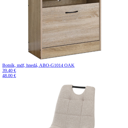
Botník, mdf, hnedá, ABO-G1014 OAK
39.40 €
48.00 €