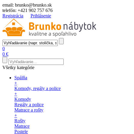
email:
brunko@brunko.sk
telefón:
+421 902 757 676
Registrácia
Prihlásenie
0
0 €
Všetky kategórie
Spálňa
+
Komody, regály a police
+
Komody
Regály a police
Matrace a rošty
+
Rošty
Matrace
Postele