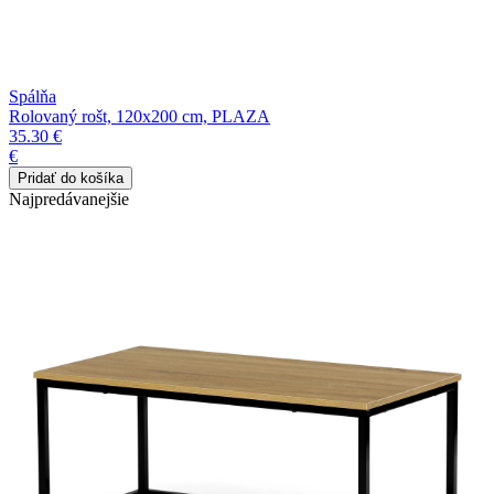
Spálňa
Rolovaný rošt, 120x200 cm, PLAZA
35.30 €
€
Najpredávanejšie