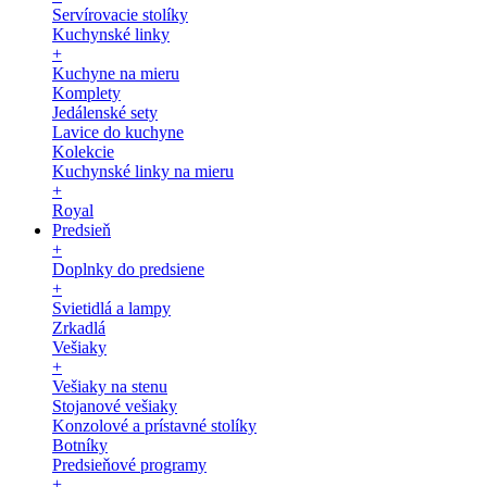
Servírovacie stolíky
Kuchynské linky
+
Kuchyne na mieru
Komplety
Jedálenské sety
Lavice do kuchyne
Kolekcie
Kuchynské linky na mieru
+
Royal
Predsieň
+
Doplnky do predsiene
+
Svietidlá a lampy
Zrkadlá
Vešiaky
+
Vešiaky na stenu
Stojanové vešiaky
Konzolové a prístavné stolíky
Botníky
Predsieňové programy
+