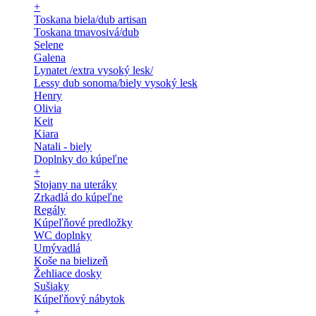
+
Toskana biela/dub artisan
Toskana tmavosivá/dub
Selene
Galena
Lynatet /extra vysoký lesk/
Lessy dub sonoma/biely vysoký lesk
Henry
Olivia
Keit
Kiara
Natali - biely
Doplnky do kúpeľne
+
Stojany na uteráky
Zrkadlá do kúpeľne
Regály
Kúpeľňové predložky
WC doplnky
Umývadlá
Koše na bielizeň
Žehliace dosky
Sušiaky
Kúpeľňový nábytok
+