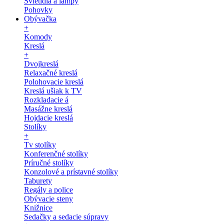
Svietidlá a lampy
Pohovky
Obývačka
+
Komody
Kreslá
+
Dvojkreslá
Relaxačné kreslá
Polohovacie kreslá
Kreslá ušiak k TV
Rozkladacie á
Masážne kreslá
Hojdacie kreslá
Stolíky
+
Tv stolíky
Konferenčné stolíky
Príručné stolíky
Konzolové a prístavné stolíky
Taburety
Regály a police
Obývacie steny
Knižnice
Sedačky a sedacie súpravy