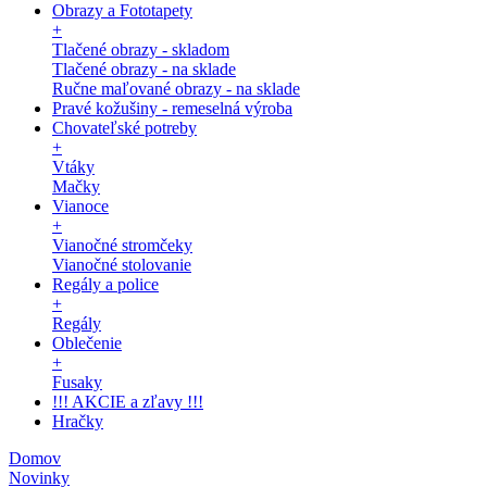
Obrazy a Fototapety
+
Tlačené obrazy - skladom
Tlačené obrazy - na sklade
Ručne maľované obrazy - na sklade
Pravé kožušiny - remeselná výroba
Chovateľské potreby
+
Vtáky
Mačky
Vianoce
+
Vianočné stromčeky
Vianočné stolovanie
Regály a police
+
Regály
Oblečenie
+
Fusaky
!!! AKCIE a zľavy !!!
Hračky
Domov
Novinky