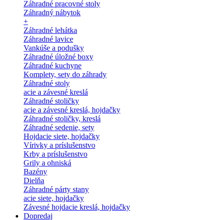
Záhradné pracovné stoly
Záhradný nábytok
+
Záhradné lehátka
Záhradné lavice
Vankúše a podušky
Záhradné úložné boxy
Záhradné kuchyne
Komplety, sety do záhrady
Záhradné stoly
acie a závesné kreslá
Záhradné stoličky
acie a závesné kreslá, hojdačky
Záhradné stoličky, kreslá
Záhradné sedenie, sety
Hojdacie siete, hojdačky
Vírivky a príslušenstvo
Krby a príslušenstvo
Grily a ohniská
Bazény
Dielňa
Záhradné párty stany
acie siete, hojdačky
Závesné hojdacie kreslá, hojdačky
Dopredaj