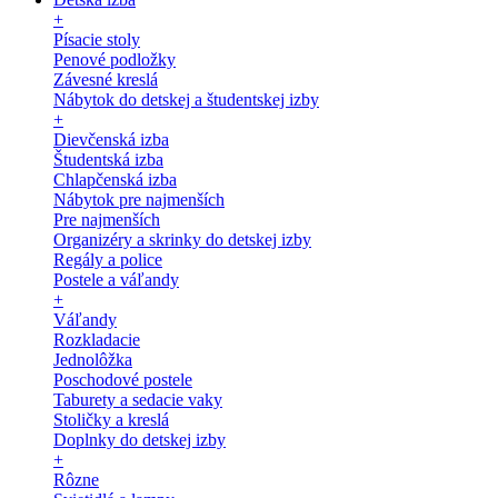
+
Písacie stoly
Penové podložky
Závesné kreslá
Nábytok do detskej a študentskej izby
+
Dievčenská izba
Študentská izba
Chlapčenská izba
Nábytok pre najmenších
Pre najmenších
Organizéry a skrinky do detskej izby
Regály a police
Postele a váľandy
+
Váľandy
Rozkladacie
Jednolôžka
Poschodové postele
Taburety a sedacie vaky
Stoličky a kreslá
Doplnky do detskej izby
+
Rôzne