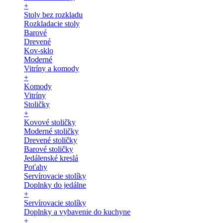
+
Stoly bez rozkladu
Rozkladacie stoly
Barové
Drevené
Kov-sklo
Moderné
Vitríny a komody
+
Komody
Vitríny
Stoličky
+
Kovové stoličky
Moderné stoličky
Drevené stoličky
Barové stoličky
Jedálenské kreslá
Poťahy
Servírovacie stolíky
Doplnky do jedálne
+
Servírovacie stolíky
Doplnky a vybavenie do kuchyne
+