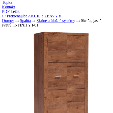
Topka
Kontakt
PDF Leták
!!! Prebiehajúce AKCIE a ZĽAVY !!!
Domov
Spálňa
Skrine a úložné systémy
Skriňa, jaseň
svetlý, INFINITY I-01