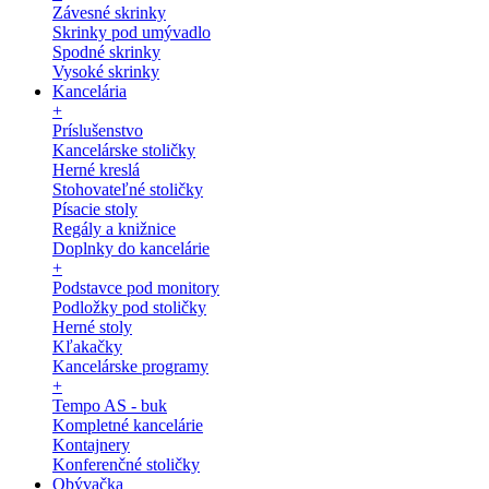
Závesné skrinky
Skrinky pod umývadlo
Spodné skrinky
Vysoké skrinky
Kancelária
+
Príslušenstvo
Kancelárske stoličky
Herné kreslá
Stohovateľné stoličky
Písacie stoly
Regály a knižnice
Doplnky do kancelárie
+
Podstavce pod monitory
Podložky pod stoličky
Herné stoly
Kľakačky
Kancelárske programy
+
Tempo AS - buk
Kompletné kancelárie
Kontajnery
Konferenčné stoličky
Obývačka