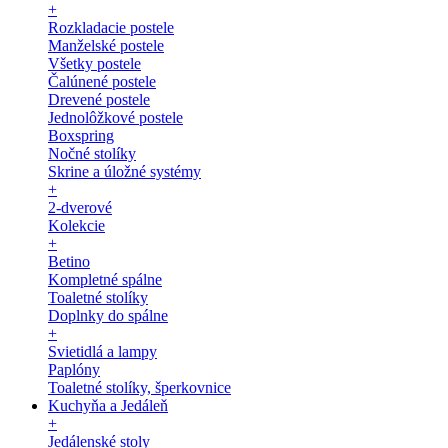
+
Rozkladacie postele
Manželské postele
Všetky postele
Čalúnené postele
Drevené postele
Jednolôžkové postele
Boxspring
Nočné stolíky
Skrine a úložné systémy
+
2-dverové
Kolekcie
+
Betino
Kompletné spálne
Toaletné stolíky
Doplnky do spálne
+
Svietidlá a lampy
Paplóny
Toaletné stolíky, šperkovnice
Kuchyňa a Jedáleň
+
Jedálenské stoly