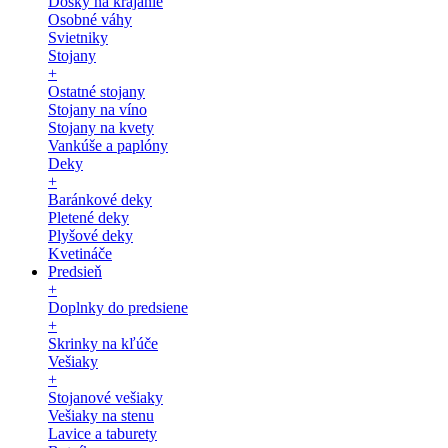
Dosky na krájanie
Osobné váhy
Svietniky
Stojany
+
Ostatné stojany
Stojany na víno
Stojany na kvety
Vankúše a paplóny
Deky
+
Baránkové deky
Pletené deky
Plyšové deky
Kvetináče
Predsieň
+
Doplnky do predsiene
+
Skrinky na kľúče
Vešiaky
+
Stojanové vešiaky
Vešiaky na stenu
Lavice a taburety