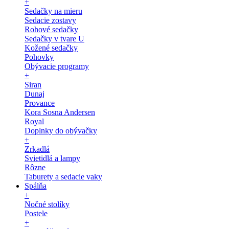
+
Sedačky na mieru
Sedacie zostavy
Rohové sedačky
Sedačky v tvare U
Kožené sedačky
Pohovky
Obývacie programy
+
Siran
Dunaj
Provance
Kora Sosna Andersen
Royal
Doplnky do obývačky
+
Zrkadlá
Svietidlá a lampy
Rôzne
Taburety a sedacie vaky
Spálňa
+
Nočné stolíky
Postele
+