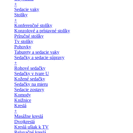
+
Sedacie vaky
Stolíky
+
Konferenčné stolíky
Konzolové a prístavné stolíky
Príručné stolíky
Tv stolíky
Pohovky
Taburety a sedacie vaky
Sedačky a sedacie súpravy
+
Rohové sedačky
Sedačky v tvare U
Kožené sedačky
Sedačky na mieru
Sedacie zostavy
Komody
Knižnice
Kreslá
+
Masážne kreslá
Dvojkreslá
Kreslá ušiak k TV
Relaxačné kreslá