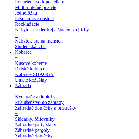
Príslušenstvo k posteliam
Multifunkčné postele
Jednolôžka
Poschodové postele
Rozkladacie
Nábytok do detskej a študentskej izby
+
Nábytok pre najmenších
Študentská izba
Koberce
+
Kusové koberce
Detské koberce
Koberce SHAGGY
Umelé kožušiny
Záhrada
+
Kvetináče a doplnky
Príslušenstvo do záhrady
Záhradné domčeky a prístrešky
+
Skleníky, fóliovníky
Záhradné párty stany
Záhradné pergoly
Záhradné domčeky