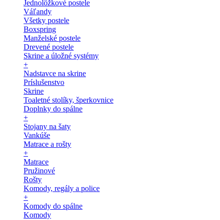
Jednolôžkové postele
Váľandy
Všetky postele
Boxspring
Manželské postele
Drevené postele
Skrine a úložné systémy
+
Nadstavce na skrine
Príslušenstvo
Skrine
Toaletné stolíky, šperkovnice
Doplnky do spálne
+
Stojany na šaty
Vankúše
Matrace a rošty
+
Matrace
Pružinové
Rošty
Komody, regály a police
+
Komody do spálne
Komody