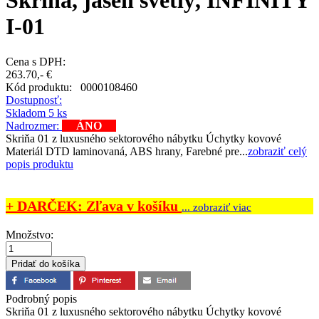
Skriňa, jaseň svetlý, INFINITY
I-01
Cena s DPH:
263.70,- €
Kód produktu:
0000108460
Dostupnosť:
Skladom 5 ks
Nadrozmer:
ÁNO
Skriňa 01 z luxusného sektorového nábytku Úchytky kovové
Materiál DTD laminovaná, ABS hrany, Farebné pre...
zobraziť celý
popis produktu
+ DARČEK: Zľava v košíku
... zobraziť viac
Množstvo:
Podrobný popis
Skriňa 01 z luxusného sektorového nábytku Úchytky kovové