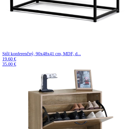
Stôl konferenčný, 90x48x41 cm, MDF, d...
19.60 €
35.00 €