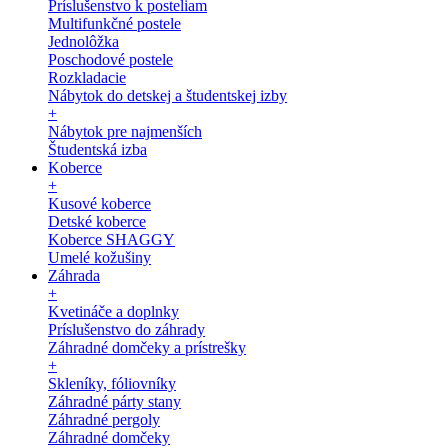
Príslušenstvo k posteliam
Multifunkčné postele
Jednolôžka
Poschodové postele
Rozkladacie
Nábytok do detskej a študentskej izby
+
Nábytok pre najmenších
Študentská izba
Koberce
+
Kusové koberce
Detské koberce
Koberce SHAGGY
Umelé kožušiny
Záhrada
+
Kvetináče a doplnky
Príslušenstvo do záhrady
Záhradné domčeky a prístrešky
+
Skleníky, fóliovníky
Záhradné párty stany
Záhradné pergoly
Záhradné domčeky