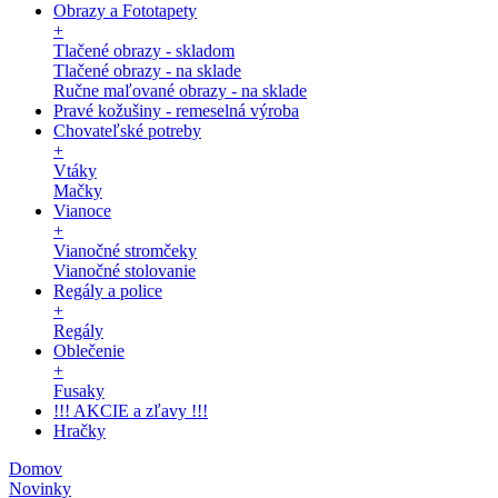
Obrazy a Fototapety
+
Tlačené obrazy - skladom
Tlačené obrazy - na sklade
Ručne maľované obrazy - na sklade
Pravé kožušiny - remeselná výroba
Chovateľské potreby
+
Vtáky
Mačky
Vianoce
+
Vianočné stromčeky
Vianočné stolovanie
Regály a police
+
Regály
Oblečenie
+
Fusaky
!!! AKCIE a zľavy !!!
Hračky
Domov
Novinky