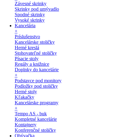
Závesné skrinky
Skrinky pod umývadlo
Spodné skrinky
Vysoké skrinky
Kancelária
+
Príslušenstvo
Kancelárske stoličky
Herné kreslá
Stohovateľné stoličky
Písacie stoly
Regály a knižnice
Doplnky do kancelárie
+
Podstavce pod monitory
Podložky pod stoličky
Herné stoly
Kľakačky
Kancelárske programy
+
Tempo AS - buk
Kompletné kancelárie
Kontajnery
Konferenčné stoličky
Obývačka