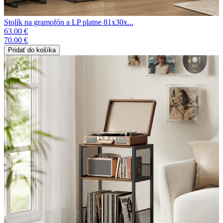
Stolík na gramofón a LP platne 81x30x...
63.00 €
70.00 €