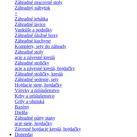
Záhradné pracovné stoly
Záhradný nábytok
+
Záhradné lehátka
Záhradné lavice
Vankúše a podušky
Záhradné úložné boxy
Záhradné kuchyne
Komplety, sety do záhrady
Záhradné stoly
acie a závesné kreslá
Záhradné stoličky
acie a závesné kreslá, hojdačky
Záhradné stoličky, kreslá
Záhradné sedenie, sety
Hojdacie siete, hojdačky
Vírivky a príslušenstvo
Krby a príslušenstvo
Grily a ohniská
Bazény
Dielňa
Záhradné párty stany
acie siete, hojdačky
Závesné hojdacie kreslá, hojdačky
Dopredaj