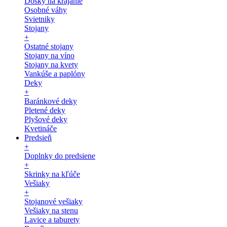
Dosky na krájanie
Osobné váhy
Svietniky
Stojany
+
Ostatné stojany
Stojany na víno
Stojany na kvety
Vankúše a paplóny
Deky
+
Baránkové deky
Pletené deky
Plyšové deky
Kvetináče
Predsieň
+
Doplnky do predsiene
+
Skrinky na kľúče
Vešiaky
+
Stojanové vešiaky
Vešiaky na stenu
Lavice a taburety