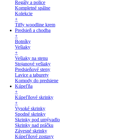
Regály a police
Kompletné spálne
Kolekcie
+
Tiffy woodline krem
Predsieň a chodba
+
Botníky
Vešiaky
+
Vešiaky na stenu
Stojanové vešiaky
Predsieňové steny
Lavice a taburety
Komody do predsiene
Kúpeľňa
+
Kúpeľňové skrinky
+
Vysoké skrinky
Spodné skrinky
Skrinky pod umývadlo
Skrinky nad práčku
Závesné skrinky
Kúpeľňové zostavy