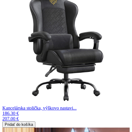
Kancelárska stolička, výškovo nastavi...
186.30 €
207.00 €