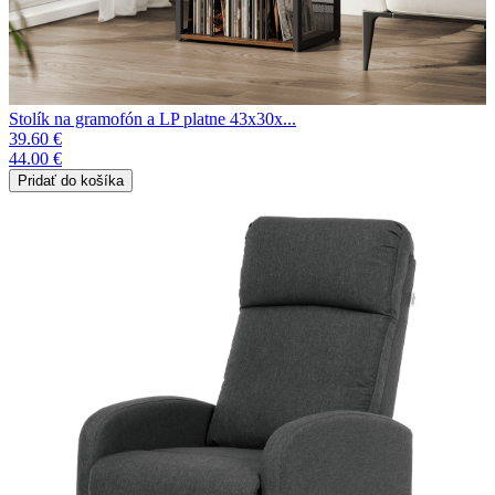
Stolík na gramofón a LP platne 43x30x...
39.60 €
44.00 €