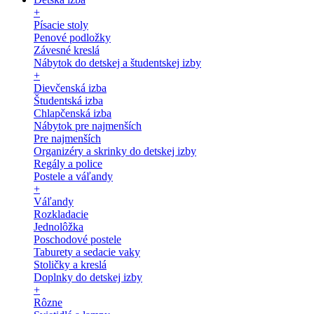
+
Písacie stoly
Penové podložky
Závesné kreslá
Nábytok do detskej a študentskej izby
+
Dievčenská izba
Študentská izba
Chlapčenská izba
Nábytok pre najmenších
Pre najmenších
Organizéry a skrinky do detskej izby
Regály a police
Postele a váľandy
+
Váľandy
Rozkladacie
Jednolôžka
Poschodové postele
Taburety a sedacie vaky
Stoličky a kreslá
Doplnky do detskej izby
+
Rôzne