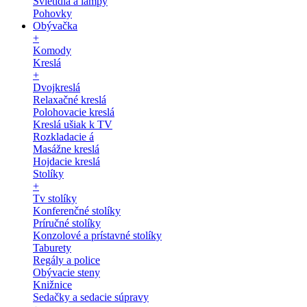
Svietidlá a lampy
Pohovky
Obývačka
+
Komody
Kreslá
+
Dvojkreslá
Relaxačné kreslá
Polohovacie kreslá
Kreslá ušiak k TV
Rozkladacie á
Masážne kreslá
Hojdacie kreslá
Stolíky
+
Tv stolíky
Konferenčné stolíky
Príručné stolíky
Konzolové a prístavné stolíky
Taburety
Regály a police
Obývacie steny
Knižnice
Sedačky a sedacie súpravy