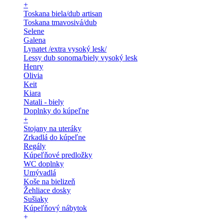
+
Toskana biela/dub artisan
Toskana tmavosivá/dub
Selene
Galena
Lynatet /extra vysoký lesk/
Lessy dub sonoma/biely vysoký lesk
Henry
Olivia
Keit
Kiara
Natali - biely
Doplnky do kúpeľne
+
Stojany na uteráky
Zrkadlá do kúpeľne
Regály
Kúpeľňové predložky
WC doplnky
Umývadlá
Koše na bielizeň
Žehliace dosky
Sušiaky
Kúpeľňový nábytok
+