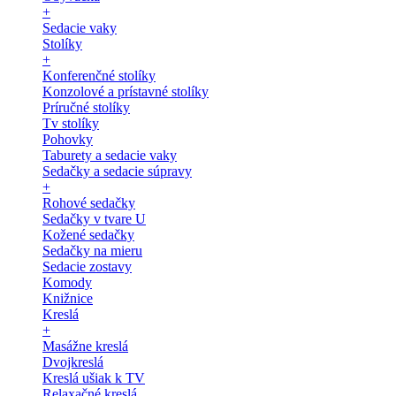
+
Sedacie vaky
Stolíky
+
Konferenčné stolíky
Konzolové a prístavné stolíky
Príručné stolíky
Tv stolíky
Pohovky
Taburety a sedacie vaky
Sedačky a sedacie súpravy
+
Rohové sedačky
Sedačky v tvare U
Kožené sedačky
Sedačky na mieru
Sedacie zostavy
Komody
Knižnice
Kreslá
+
Masážne kreslá
Dvojkreslá
Kreslá ušiak k TV
Relaxačné kreslá