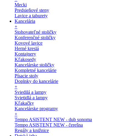
Mecki
Predsieňové steny
Lavice a taburety
Kancelária
+
Stohovateľné stoličky
Konferenčné stoličky
Kovové lavice
Herné kreslá
Kontajnery
Kľakosedy
Kancelárske stoličky
Kompletné kancelárie
Písacie stoly
Doplnky do kancelárie
+
Sviedilá a lampy
Svietidlá a lampy
Kľakačky
Kancelárske programy
+
Tempo ASISTENT NEW - dub sonoma
Tempo ASISTENT NEW - čerešna
Regály a knižnice
Detská izba