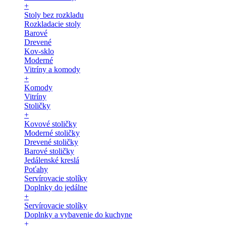
+
Stoly bez rozkladu
Rozkladacie stoly
Barové
Drevené
Kov-sklo
Moderné
Vitríny a komody
+
Komody
Vitríny
Stoličky
+
Kovové stoličky
Moderné stoličky
Drevené stoličky
Barové stoličky
Jedálenské kreslá
Poťahy
Servírovacie stolíky
Doplnky do jedálne
+
Servírovacie stolíky
Doplnky a vybavenie do kuchyne
+