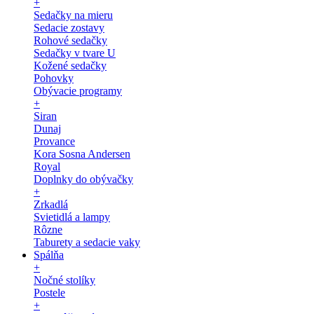
+
Sedačky na mieru
Sedacie zostavy
Rohové sedačky
Sedačky v tvare U
Kožené sedačky
Pohovky
Obývacie programy
+
Siran
Dunaj
Provance
Kora Sosna Andersen
Royal
Doplnky do obývačky
+
Zrkadlá
Svietidlá a lampy
Rôzne
Taburety a sedacie vaky
Spálňa
+
Nočné stolíky
Postele
+