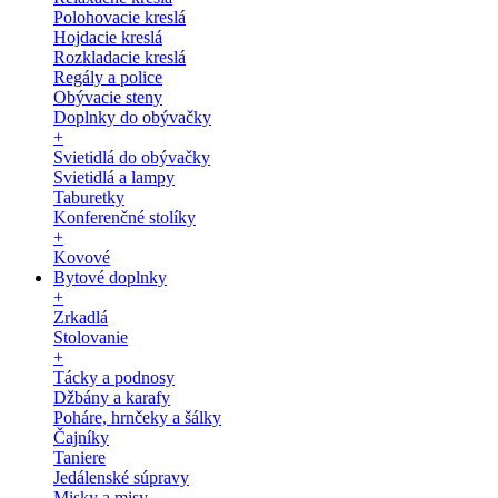
Polohovacie kreslá
Hojdacie kreslá
Rozkladacie kreslá
Regály a police
Obývacie steny
Doplnky do obývačky
+
Svietidlá do obývačky
Svietidlá a lampy
Taburetky
Konferenčné stolíky
+
Kovové
Bytové doplnky
+
Zrkadlá
Stolovanie
+
Tácky a podnosy
Džbány a karafy
Poháre, hrnčeky a šálky
Čajníky
Taniere
Jedálenské súpravy
Misky a misy