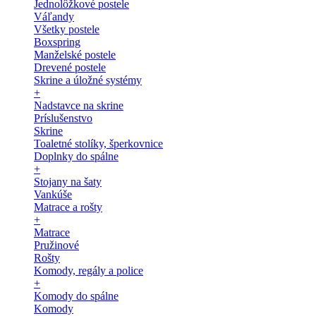
Jednolôžkové postele
Váľandy
Všetky postele
Boxspring
Manželské postele
Drevené postele
Skrine a úložné systémy
+
Nadstavce na skrine
Príslušenstvo
Skrine
Toaletné stolíky, šperkovnice
Doplnky do spálne
+
Stojany na šaty
Vankúše
Matrace a rošty
+
Matrace
Pružinové
Rošty
Komody, regály a police
+
Komody do spálne
Komody