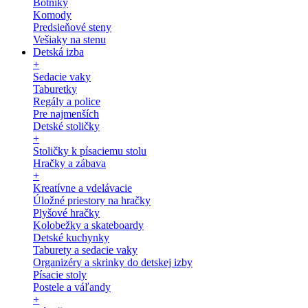
Botníky
Komody
Predsieňové steny
Vešiaky na stenu
Detská izba
+
Sedacie vaky
Taburetky
Regály a police
Pre najmenších
Detské stoličky
+
Stoličky k písaciemu stolu
Hračky a zábava
+
Kreatívne a vdelávacie
Úložné priestory na hračky
Plyšové hračky
Kolobežky a skateboardy
Detské kuchynky
Taburety a sedacie vaky
Organizéry a skrinky do detskej izby
Písacie stoly
Postele a váľandy
+