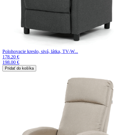
Polohovacie kreslo, sivá, látka, TV-W...
178.20 €
198.00 €