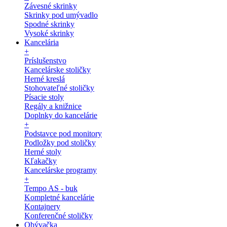
Závesné skrinky
Skrinky pod umývadlo
Spodné skrinky
Vysoké skrinky
Kancelária
+
Príslušenstvo
Kancelárske stoličky
Herné kreslá
Stohovateľné stoličky
Písacie stoly
Regály a knižnice
Doplnky do kancelárie
+
Podstavce pod monitory
Podložky pod stoličky
Herné stoly
Kľakačky
Kancelárske programy
+
Tempo AS - buk
Kompletné kancelárie
Kontajnery
Konferenčné stoličky
Obývačka