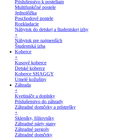
Príslušenstvo k posteliam
Multifunkčné postele
Jednolôžka
Poschodové postele
Rozkladacie
Nábytok do detskej a študentskej izby
+
Nábytok pre najmenších
Študentská izba
Koberce
+
Kusové koberce
Detské koberce
Koberce SHAGGY
Umelé kožušiny
Záhrada
+
Kvetináče a doplnky
Príslušenstvo do záhrady
Záhradné domčeky a prístrešky
+
Skleníky, fóliovníky
Záhradné párty stany
Záhradné pergoly
Záhradné domčeky