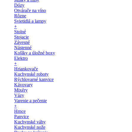
Dózy
Otvárače na víno
Rôzne
Svietidlá a lampy
+
Stolné
Stojacie
Závesné
Nástenné
Košíky a úložné boxy
Elektro
+
Hriankovače
Kuchynské roboty
Rýchlovarné kanvice
Kávovary
Mixéry
Vázy
Varenie a pečenie
+
Hrnce
Panvice
Kuchynské váhy
Kuchynské nože