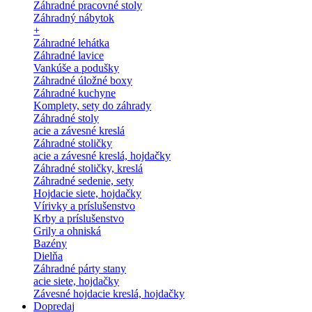
Záhradné pracovné stoly
Záhradný nábytok
+
Záhradné lehátka
Záhradné lavice
Vankúše a podušky
Záhradné úložné boxy
Záhradné kuchyne
Komplety, sety do záhrady
Záhradné stoly
acie a závesné kreslá
Záhradné stoličky
acie a závesné kreslá, hojdačky
Záhradné stoličky, kreslá
Záhradné sedenie, sety
Hojdacie siete, hojdačky
Vírivky a príslušenstvo
Krby a príslušenstvo
Grily a ohniská
Bazény
Dielňa
Záhradné párty stany
acie siete, hojdačky
Závesné hojdacie kreslá, hojdačky
Dopredaj