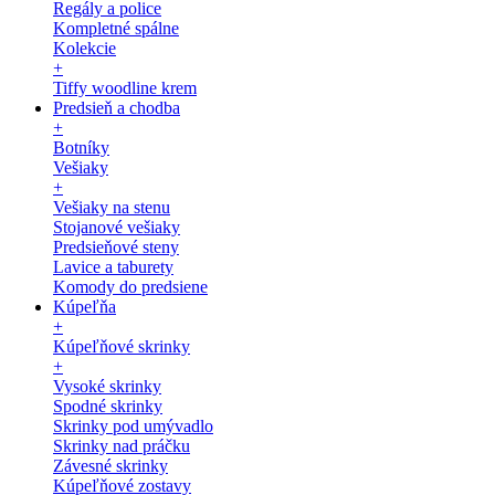
Regály a police
Kompletné spálne
Kolekcie
+
Tiffy woodline krem
Predsieň a chodba
+
Botníky
Vešiaky
+
Vešiaky na stenu
Stojanové vešiaky
Predsieňové steny
Lavice a taburety
Komody do predsiene
Kúpeľňa
+
Kúpeľňové skrinky
+
Vysoké skrinky
Spodné skrinky
Skrinky pod umývadlo
Skrinky nad práčku
Závesné skrinky
Kúpeľňové zostavy