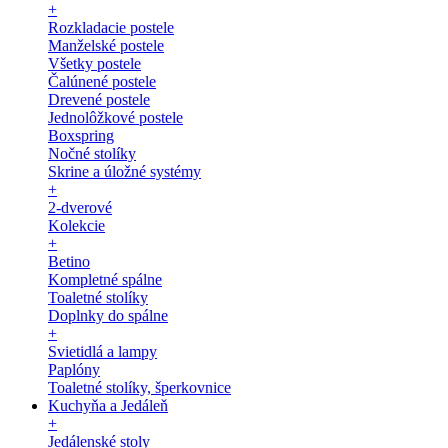
+
Rozkladacie postele
Manželské postele
Všetky postele
Čalúnené postele
Drevené postele
Jednolôžkové postele
Boxspring
Nočné stolíky
Skrine a úložné systémy
+
2-dverové
Kolekcie
+
Betino
Kompletné spálne
Toaletné stolíky
Doplnky do spálne
+
Svietidlá a lampy
Paplóny
Toaletné stolíky, šperkovnice
Kuchyňa a Jedáleň
+
Jedálenské stoly