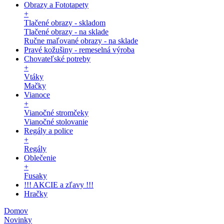
Obrazy a Fototapety
+
Tlačené obrazy - skladom
Tlačené obrazy - na sklade
Ručne maľované obrazy - na sklade
Pravé kožušiny - remeselná výroba
Chovateľské potreby
+
Vtáky
Mačky
Vianoce
+
Vianočné stromčeky
Vianočné stolovanie
Regály a police
+
Regály
Oblečenie
+
Fusaky
!!! AKCIE a zľavy !!!
Hračky
Domov
Novinky