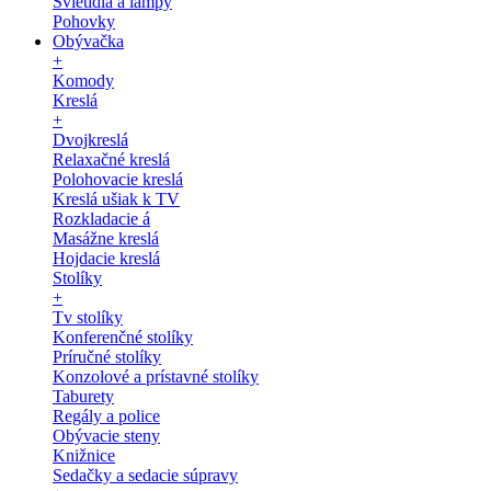
Svietidlá a lampy
Pohovky
Obývačka
+
Komody
Kreslá
+
Dvojkreslá
Relaxačné kreslá
Polohovacie kreslá
Kreslá ušiak k TV
Rozkladacie á
Masážne kreslá
Hojdacie kreslá
Stolíky
+
Tv stolíky
Konferenčné stolíky
Príručné stolíky
Konzolové a prístavné stolíky
Taburety
Regály a police
Obývacie steny
Knižnice
Sedačky a sedacie súpravy