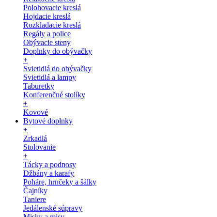
Polohovacie kreslá
Hojdacie kreslá
Rozkladacie kreslá
Regály a police
Obývacie steny
Doplnky do obývačky
+
Svietidlá do obývačky
Svietidlá a lampy
Taburetky
Konferenčné stolíky
+
Kovové
Bytové doplnky
+
Zrkadlá
Stolovanie
+
Tácky a podnosy
Džbány a karafy
Poháre, hrnčeky a šálky
Čajníky
Taniere
Jedálenské súpravy
Misky a misy