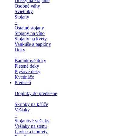
Dosky na krájanie
Osobné váhy
Svietniky
Stojany
+
Ostatné stojany
Stojany na víno
Stojany na kvety
Vankúše a paplóny
Deky
+
Baránkové deky
Pletené deky
Plyšové deky
Kvetináče
Predsieň
+
Doplnky do predsiene
+
Skrinky na kľúče
Vešiaky
+
Stojanové vešiaky
Vešiaky na stenu
Lavice a taburety