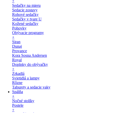
+
Sedačky na mieru
Sedacie zostavy
Rohové sedačky
Sedačky v tvare U
Kožené sedačky
Pohovky
Obývacie programy
+
Siran
Dunaj
Provance
Kora Sosna Andersen
Royal
Doplnky do obývačky
+
Zrkadlá
Svietidlá a lampy
Rôzne
Taburety a sedacie vaky
Spálňa
+
Nočné stolíky
Postele
+