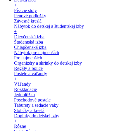
+
Písacie stoly
Penové podložky
Závesné kreslá
Nábytok do detskej a študentskej izby
+
Dievčenská izba
Študentská izba
Chlapčenská izba
Nábytok pre najmenších
Pre najmenších
Organizéry a skrinky do detskej izby
Regály a police
Postele a váľandy
+
Váľandy
Rozkladacie
Jednolôžka
Poschodové postele
Taburety a sedacie vaky
Stoličky a kreslá
Doplnky do detskej izby
+
Rôzne