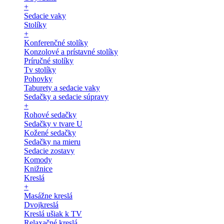
+
Sedacie vaky
Stolíky
+
Konferenčné stolíky
Konzolové a prístavné stolíky
Príručné stolíky
Tv stolíky
Pohovky
Taburety a sedacie vaky
Sedačky a sedacie súpravy
+
Rohové sedačky
Sedačky v tvare U
Kožené sedačky
Sedačky na mieru
Sedacie zostavy
Komody
Knižnice
Kreslá
+
Masážne kreslá
Dvojkreslá
Kreslá ušiak k TV
Relaxačné kreslá