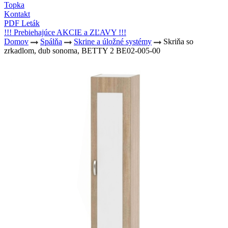
Topka
Kontakt
PDF Leták
!!! Prebiehajúce AKCIE a ZĽAVY !!!
Domov
Spálňa
Skrine a úložné systémy
Skriňa so
zrkadlom, dub sonoma, BETTY 2 BE02-005-00