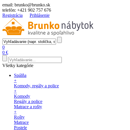
email:
brunko@brunko.sk
telefón:
+421 902 757 676
Registrácia
Prihlásenie
0
0 €
Všetky kategórie
Spálňa
+
Komody, regály a police
+
Komody
Regály a police
Matrace a rošty
+
Rošty
Matrace
Postele