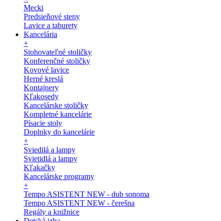
Mecki
Predsieňové steny
Lavice a taburety
Kancelária
+
Stohovateľné stoličky
Konferenčné stoličky
Kovové lavice
Herné kreslá
Kontajnery
Kľakosedy
Kancelárske stoličky
Kompletné kancelárie
Písacie stoly
Doplnky do kancelárie
+
Sviedilá a lampy
Svietidlá a lampy
Kľakačky
Kancelárske programy
+
Tempo ASISTENT NEW - dub sonoma
Tempo ASISTENT NEW - čerešna
Regály a knižnice
Detská izba