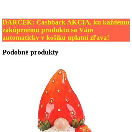
DARČEK: Cashback AKCIA, ku každému
zakúpenému produktu sa Vám
automaticky v košíku uplatní zľava!
Podobné produkty