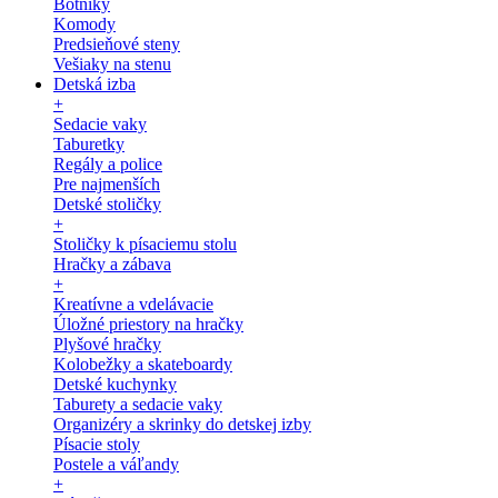
Botníky
Komody
Predsieňové steny
Vešiaky na stenu
Detská izba
+
Sedacie vaky
Taburetky
Regály a police
Pre najmenších
Detské stoličky
+
Stoličky k písaciemu stolu
Hračky a zábava
+
Kreatívne a vdelávacie
Úložné priestory na hračky
Plyšové hračky
Kolobežky a skateboardy
Detské kuchynky
Taburety a sedacie vaky
Organizéry a skrinky do detskej izby
Písacie stoly
Postele a váľandy
+