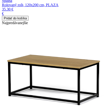
Spálňa
Rolovaný rošt, 120x200 cm, PLAZA
35.30 €
€
Najpredávanejšie