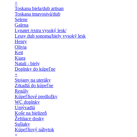
+
Toskana biela/dub artisan
Toskana tmavosivá/dub
Selene
Galena
Lynatet /extra vysoký lesk/
Lessy dub sonoma/biely vysoký lesk
Henry
Olivia
Keit
Kiara
Natali - biely
Doplnky do kúpeľne
+
Stojany na uteráky
Zrkadlá do kúpeľne
Regály
Kúpeľňové predložky
WC doplnky
Umývadlá
Koše na bielizeň
Žehliace dosky
Sušiaky
Kúpeľňový nábytok
+