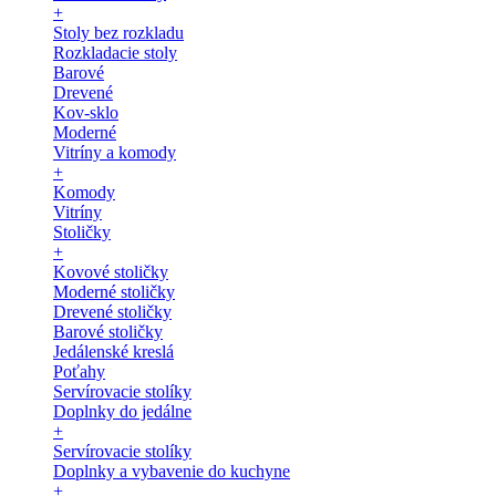
+
Stoly bez rozkladu
Rozkladacie stoly
Barové
Drevené
Kov-sklo
Moderné
Vitríny a komody
+
Komody
Vitríny
Stoličky
+
Kovové stoličky
Moderné stoličky
Drevené stoličky
Barové stoličky
Jedálenské kreslá
Poťahy
Servírovacie stolíky
Doplnky do jedálne
+
Servírovacie stolíky
Doplnky a vybavenie do kuchyne
+