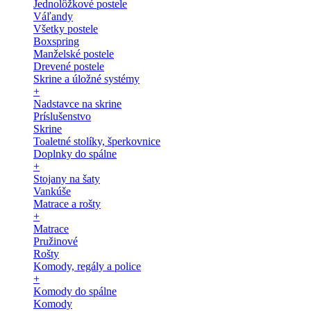
Jednolôžkové postele
Váľandy
Všetky postele
Boxspring
Manželské postele
Drevené postele
Skrine a úložné systémy
+
Nadstavce na skrine
Príslušenstvo
Skrine
Toaletné stolíky, šperkovnice
Doplnky do spálne
+
Stojany na šaty
Vankúše
Matrace a rošty
+
Matrace
Pružinové
Rošty
Komody, regály a police
+
Komody do spálne
Komody