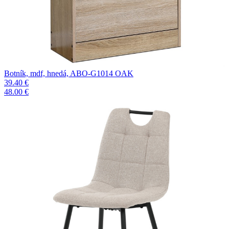
Botník, mdf, hnedá, ABO-G1014 OAK
39.40 €
48.00 €