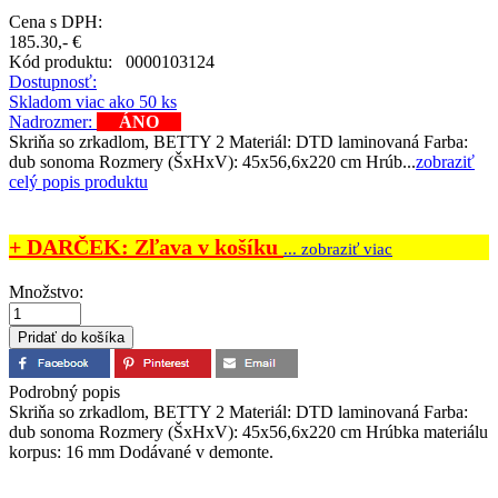
Cena s DPH:
185.30,- €
Kód produktu:
0000103124
Dostupnosť:
Skladom viac ako 50 ks
Nadrozmer:
ÁNO
Skriňa so zrkadlom, BETTY 2 Materiál: DTD laminovaná Farba:
dub sonoma Rozmery (ŠxHxV): 45x56,6x220 cm Hrúb...
zobraziť
celý popis produktu
+ DARČEK: Zľava v košíku
... zobraziť viac
Množstvo:
Podrobný popis
Skriňa so zrkadlom, BETTY 2 Materiál: DTD laminovaná Farba:
dub sonoma Rozmery (ŠxHxV): 45x56,6x220 cm Hrúbka materiálu
korpus: 16 mm Dodávané v demonte.