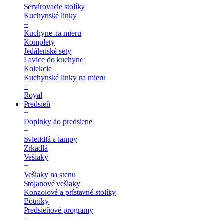
Servírovacie stolíky
Kuchynské linky
+
Kuchyne na mieru
Komplety
Jedálenské sety
Lavice do kuchyne
Kolekcie
Kuchynské linky na mieru
+
Royal
Predsieň
+
Doplnky do predsiene
+
Svietidlá a lampy
Zrkadlá
Vešiaky
+
Vešiaky na stenu
Stojanové vešiaky
Konzolové a prístavné stolíky
Botníky
Predsieňové programy
+