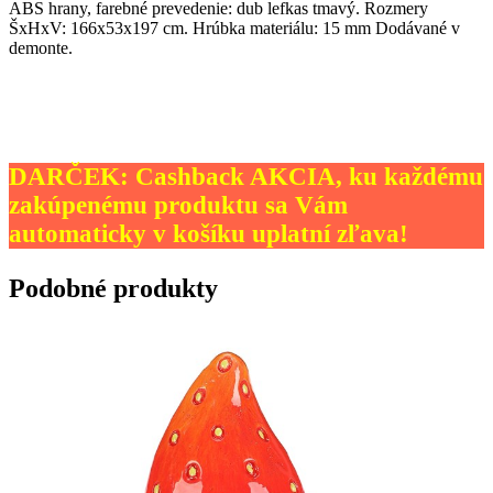
ABS hrany, farebné prevedenie: dub lefkas tmavý. Rozmery
ŠxHxV: 166x53x197 cm. Hrúbka materiálu: 15 mm Dodávané v
demonte.
DARČEK: Cashback AKCIA, ku každému
zakúpenému produktu sa Vám
automaticky v košíku uplatní zľava!
Podobné produkty