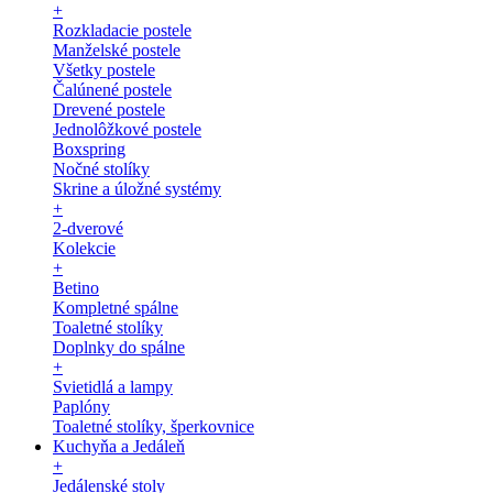
+
Rozkladacie postele
Manželské postele
Všetky postele
Čalúnené postele
Drevené postele
Jednolôžkové postele
Boxspring
Nočné stolíky
Skrine a úložné systémy
+
2-dverové
Kolekcie
+
Betino
Kompletné spálne
Toaletné stolíky
Doplnky do spálne
+
Svietidlá a lampy
Paplóny
Toaletné stolíky, šperkovnice
Kuchyňa a Jedáleň
+
Jedálenské stoly