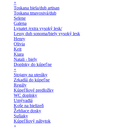
+
Toskana biela/dub artisan
Toskana tmavosivá/dub
Selene
Galena
Lynatet /extra vysoký lesk/
Lessy dub sonoma/biely vysoký lesk
Henry
Olivia
Keit
Kiara
Natali - biely
Doplnky do kúpeľne
+
Stojany na uteráky
Zrkadlá do kúpeľne
Regály
Kúpeľňové predložky
WC doplnky
Umývadlá
Koše na bielizeň
Žehliace dosky
Sušiaky
Kúpeľňový nábytok
+