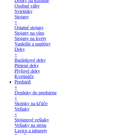
Dosky na krájanie
Osobné váhy
Svietniky
Stojany
+
Ostatné stojany
Stojany na víno
Stojany na kvety
Vankúše a paplóny
Deky
+
Baránkové deky
Pletené deky
Plyšové deky
Kvetináče
Predsieň
+
Doplnky do predsiene
+
Skrinky na kľúče
Vešiaky
+
Stojanové vešiaky
Vešiaky na stenu
Lavice a taburety