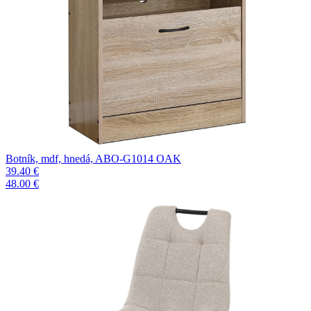
Botník, mdf, hnedá, ABO-G1014 OAK
39.40 €
48.00 €