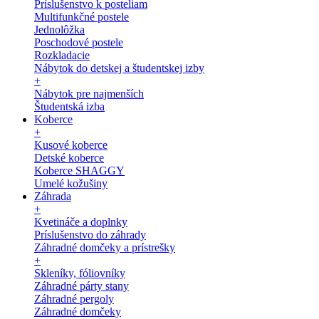
Príslušenstvo k posteliam
Multifunkčné postele
Jednolôžka
Poschodové postele
Rozkladacie
Nábytok do detskej a študentskej izby
+
Nábytok pre najmenších
Študentská izba
Koberce
+
Kusové koberce
Detské koberce
Koberce SHAGGY
Umelé kožušiny
Záhrada
+
Kvetináče a doplnky
Príslušenstvo do záhrady
Záhradné domčeky a prístrešky
+
Skleníky, fóliovníky
Záhradné párty stany
Záhradné pergoly
Záhradné domčeky