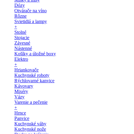
Dózy
Otvárače na víno
Rôzne
Svietidlá a lampy
+
Stolné
Stojacie
Závesné
Nástenné
Košíky a úložné boxy
Elektro
+
Hriankovače
Kuchynské roboty
Rýchlovarné kanvice
Kávovary
Mixéry
Vázy
Varenie a pečenie
+
Hrnce
Panvice
Kuchynské váhy
Kuchynské nože