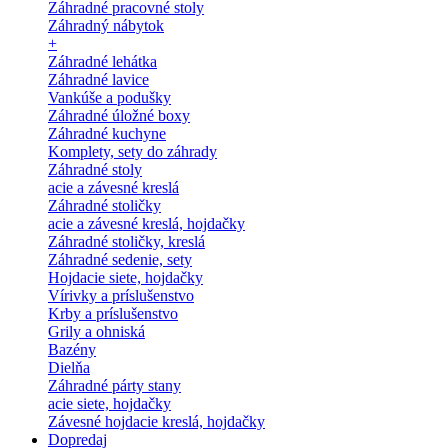
Záhradné pracovné stoly
Záhradný nábytok
+
Záhradné lehátka
Záhradné lavice
Vankúše a podušky
Záhradné úložné boxy
Záhradné kuchyne
Komplety, sety do záhrady
Záhradné stoly
acie a závesné kreslá
Záhradné stoličky
acie a závesné kreslá, hojdačky
Záhradné stoličky, kreslá
Záhradné sedenie, sety
Hojdacie siete, hojdačky
Vírivky a príslušenstvo
Krby a príslušenstvo
Grily a ohniská
Bazény
Dielňa
Záhradné párty stany
acie siete, hojdačky
Závesné hojdacie kreslá, hojdačky
Dopredaj