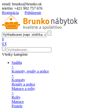
email:
brunko@brunko.sk
telefón:
+421 902 757 676
Registrácia
Prihlásenie
0
0 €
Všetky kategórie
Spálňa
+
Komody, regály a police
+
Komody
Regály a police
Matrace a rošty
+
Rošty
Matrace
Postele