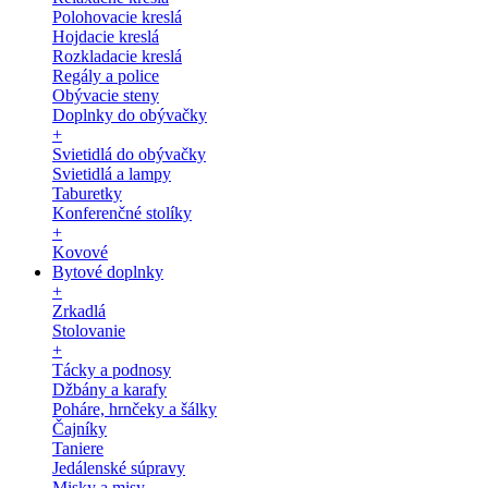
Polohovacie kreslá
Hojdacie kreslá
Rozkladacie kreslá
Regály a police
Obývacie steny
Doplnky do obývačky
+
Svietidlá do obývačky
Svietidlá a lampy
Taburetky
Konferenčné stolíky
+
Kovové
Bytové doplnky
+
Zrkadlá
Stolovanie
+
Tácky a podnosy
Džbány a karafy
Poháre, hrnčeky a šálky
Čajníky
Taniere
Jedálenské súpravy
Misky a misy