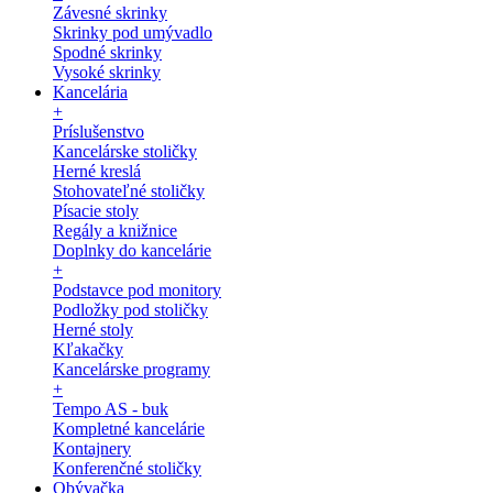
Závesné skrinky
Skrinky pod umývadlo
Spodné skrinky
Vysoké skrinky
Kancelária
+
Príslušenstvo
Kancelárske stoličky
Herné kreslá
Stohovateľné stoličky
Písacie stoly
Regály a knižnice
Doplnky do kancelárie
+
Podstavce pod monitory
Podložky pod stoličky
Herné stoly
Kľakačky
Kancelárske programy
+
Tempo AS - buk
Kompletné kancelárie
Kontajnery
Konferenčné stoličky
Obývačka