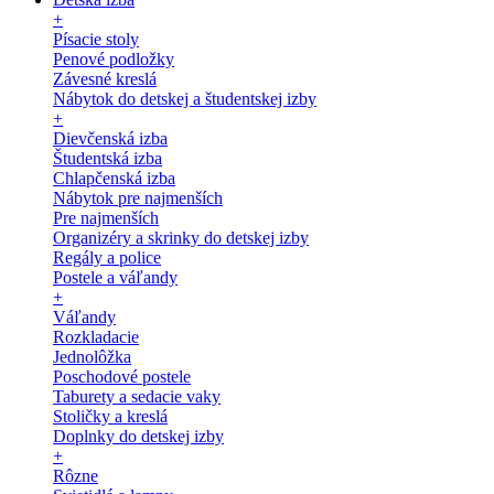
+
Písacie stoly
Penové podložky
Závesné kreslá
Nábytok do detskej a študentskej izby
+
Dievčenská izba
Študentská izba
Chlapčenská izba
Nábytok pre najmenších
Pre najmenších
Organizéry a skrinky do detskej izby
Regály a police
Postele a váľandy
+
Váľandy
Rozkladacie
Jednolôžka
Poschodové postele
Taburety a sedacie vaky
Stoličky a kreslá
Doplnky do detskej izby
+
Rôzne