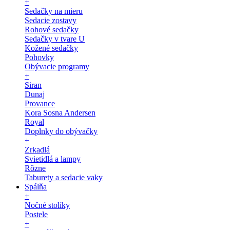
+
Sedačky na mieru
Sedacie zostavy
Rohové sedačky
Sedačky v tvare U
Kožené sedačky
Pohovky
Obývacie programy
+
Siran
Dunaj
Provance
Kora Sosna Andersen
Royal
Doplnky do obývačky
+
Zrkadlá
Svietidlá a lampy
Rôzne
Taburety a sedacie vaky
Spálňa
+
Nočné stolíky
Postele
+