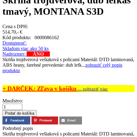
Skriňa trojdverová, dub lefkas
tmavý, MONTANA S3D
Cena s DPH:
514.70,- €
Kód produktu:
0000086162
Dostupnosť:
Skladom viac ako 50 ks
Nadrozmer:
ÁNO
Skriňa trojdverová vešiaková s policami Materiál: DTD laminovaná,
ABS hrany, farebné prevedenie: dub lefk...
zobraziť celý popis
produktu
+ DARČEK: Zľava v košíku
... zobraziť viac
Množstvo:
Podrobný popis
Skriňa trojdverová vešiaková s policami Materiál: DTD laminovaná,