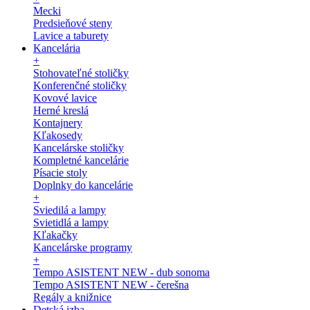
Mecki
Predsieňové steny
Lavice a taburety
Kancelária
+
Stohovateľné stoličky
Konferenčné stoličky
Kovové lavice
Herné kreslá
Kontajnery
Kľakosedy
Kancelárske stoličky
Kompletné kancelárie
Písacie stoly
Doplnky do kancelárie
+
Sviedilá a lampy
Svietidlá a lampy
Kľakačky
Kancelárske programy
+
Tempo ASISTENT NEW - dub sonoma
Tempo ASISTENT NEW - čerešna
Regály a knižnice
Detská izba