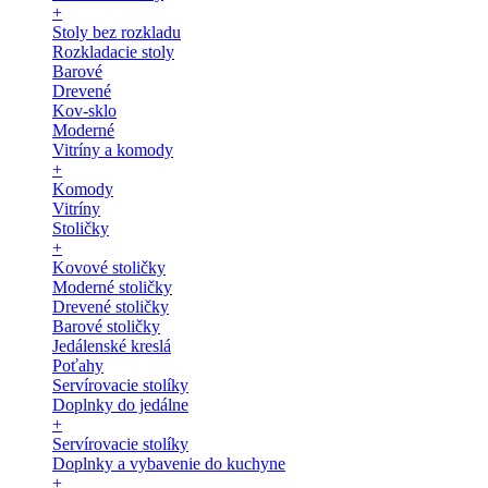
+
Stoly bez rozkladu
Rozkladacie stoly
Barové
Drevené
Kov-sklo
Moderné
Vitríny a komody
+
Komody
Vitríny
Stoličky
+
Kovové stoličky
Moderné stoličky
Drevené stoličky
Barové stoličky
Jedálenské kreslá
Poťahy
Servírovacie stolíky
Doplnky do jedálne
+
Servírovacie stolíky
Doplnky a vybavenie do kuchyne
+