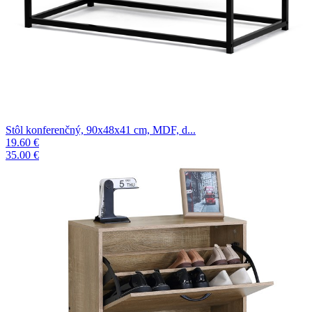
Stôl konferenčný, 90x48x41 cm, MDF, d...
19.60 €
35.00 €