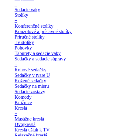
+
Sedacie vaky
Stolíky
+
Konferenčné stolíky
Konzolové a prístavné stolíky
Príručné stolíky
Tv stolíky
Pohovky
Taburety a sedacie vaky
Sedačky a sedacie súpravy
+
Rohové sedačky
Sedačky v tvare U
Kožené sedačky
Sedačky na mieru
Sedacie zostavy
Komody
Knižnice
Kreslá
+
Masážne kreslá
Dvojkreslá
Kreslá ušiak k TV
Relaxačné kreslá