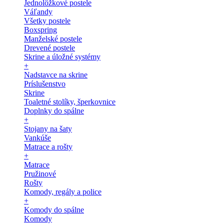
Jednolôžkové postele
Váľandy
Všetky postele
Boxspring
Manželské postele
Drevené postele
Skrine a úložné systémy
+
Nadstavce na skrine
Príslušenstvo
Skrine
Toaletné stolíky, šperkovnice
Doplnky do spálne
+
Stojany na šaty
Vankúše
Matrace a rošty
+
Matrace
Pružinové
Rošty
Komody, regály a police
+
Komody do spálne
Komody