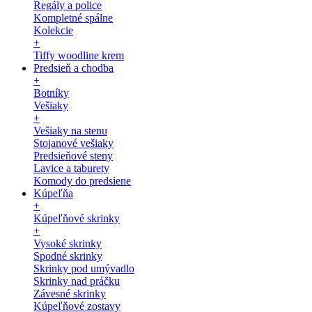
Regály a police
Kompletné spálne
Kolekcie
+
Tiffy woodline krem
Predsieň a chodba
+
Botníky
Vešiaky
+
Vešiaky na stenu
Stojanové vešiaky
Predsieňové steny
Lavice a taburety
Komody do predsiene
Kúpeľňa
+
Kúpeľňové skrinky
+
Vysoké skrinky
Spodné skrinky
Skrinky pod umývadlo
Skrinky nad práčku
Závesné skrinky
Kúpeľňové zostavy