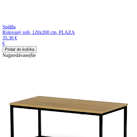
Spálňa
Rolovaný rošt, 120x200 cm, PLAZA
35.30 €
€
Najpredávanejšie