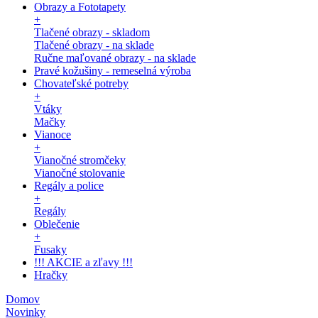
Obrazy a Fototapety
+
Tlačené obrazy - skladom
Tlačené obrazy - na sklade
Ručne maľované obrazy - na sklade
Pravé kožušiny - remeselná výroba
Chovateľské potreby
+
Vtáky
Mačky
Vianoce
+
Vianočné stromčeky
Vianočné stolovanie
Regály a police
+
Regály
Oblečenie
+
Fusaky
!!! AKCIE a zľavy !!!
Hračky
Domov
Novinky