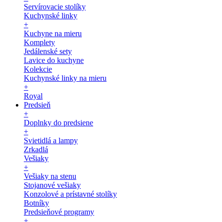
Servírovacie stolíky
Kuchynské linky
+
Kuchyne na mieru
Komplety
Jedálenské sety
Lavice do kuchyne
Kolekcie
Kuchynské linky na mieru
+
Royal
Predsieň
+
Doplnky do predsiene
+
Svietidlá a lampy
Zrkadlá
Vešiaky
+
Vešiaky na stenu
Stojanové vešiaky
Konzolové a prístavné stolíky
Botníky
Predsieňové programy
+