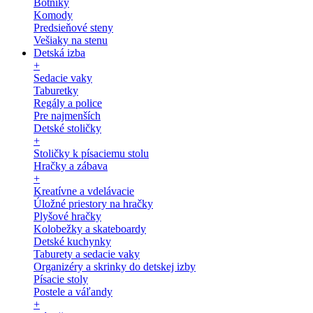
Botníky
Komody
Predsieňové steny
Vešiaky na stenu
Detská izba
+
Sedacie vaky
Taburetky
Regály a police
Pre najmenších
Detské stoličky
+
Stoličky k písaciemu stolu
Hračky a zábava
+
Kreatívne a vdelávacie
Úložné priestory na hračky
Plyšové hračky
Kolobežky a skateboardy
Detské kuchynky
Taburety a sedacie vaky
Organizéry a skrinky do detskej izby
Písacie stoly
Postele a váľandy
+