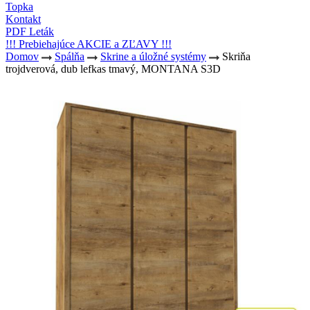
Topka
Kontakt
PDF Leták
!!! Prebiehajúce AKCIE a ZĽAVY !!!
Domov
Spálňa
Skrine a úložné systémy
Skriňa
trojdverová, dub lefkas tmavý, MONTANA S3D