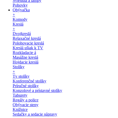
Svietidlá a lampy
Pohovky
Obývačka
+
Komody
Kreslá
+
Dvojkreslá
Relaxačné kreslá
Polohovacie kreslá
Kreslá ušiak k TV
Rozkladacie á
Masážne kreslá
Hojdacie kreslá
Stolíky
+
Tv stolíky
Konferenčné stolíky
Príručné stolíky
Konzolové a prístavné stolíky
Taburety
Regály a police
Obývacie steny
Knižnice
Sedačky a sedacie súpravy