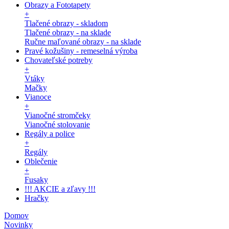
Obrazy a Fototapety
+
Tlačené obrazy - skladom
Tlačené obrazy - na sklade
Ručne maľované obrazy - na sklade
Pravé kožušiny - remeselná výroba
Chovateľské potreby
+
Vtáky
Mačky
Vianoce
+
Vianočné stromčeky
Vianočné stolovanie
Regály a police
+
Regály
Oblečenie
+
Fusaky
!!! AKCIE a zľavy !!!
Hračky
Domov
Novinky