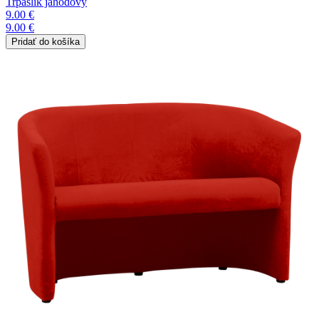
Trpaslík jahodový
9.00 €
9.00 €