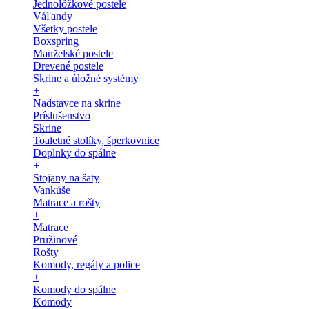
Jednolôžkové postele
Váľandy
Všetky postele
Boxspring
Manželské postele
Drevené postele
Skrine a úložné systémy
+
Nadstavce na skrine
Príslušenstvo
Skrine
Toaletné stolíky, šperkovnice
Doplnky do spálne
+
Stojany na šaty
Vankúše
Matrace a rošty
+
Matrace
Pružinové
Rošty
Komody, regály a police
+
Komody do spálne
Komody