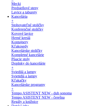
Mecki
Predsieňové steny
Lavice a taburety
Kancelária
+
Stohovateľné stoličky
Konferenčné stoličky
Kovové lavice
Herné kreslá
Kontajnery
Kľakosedy
Kancelárske stoličky
Kompletné kancelárie
Písacie stoly
Doplnky do kancelárie
+
Sviedilá a lampy
Svietidlá a lampy
Kľakačky
Kancelárske programy
+
Tempo ASISTENT NEW - dub sonoma
Tempo ASISTENT NEW - čerešna
Regály a knižnice
Detská izba