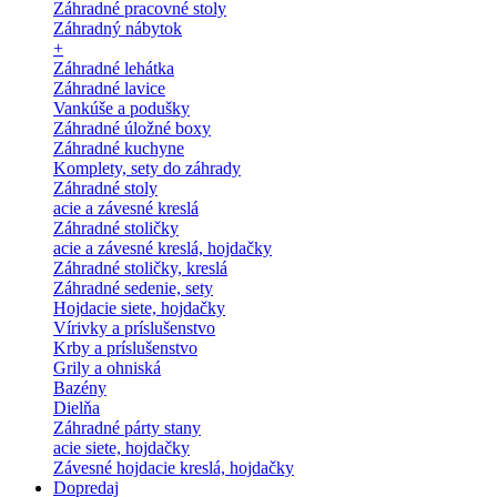
Záhradné pracovné stoly
Záhradný nábytok
+
Záhradné lehátka
Záhradné lavice
Vankúše a podušky
Záhradné úložné boxy
Záhradné kuchyne
Komplety, sety do záhrady
Záhradné stoly
acie a závesné kreslá
Záhradné stoličky
acie a závesné kreslá, hojdačky
Záhradné stoličky, kreslá
Záhradné sedenie, sety
Hojdacie siete, hojdačky
Vírivky a príslušenstvo
Krby a príslušenstvo
Grily a ohniská
Bazény
Dielňa
Záhradné párty stany
acie siete, hojdačky
Závesné hojdacie kreslá, hojdačky
Dopredaj