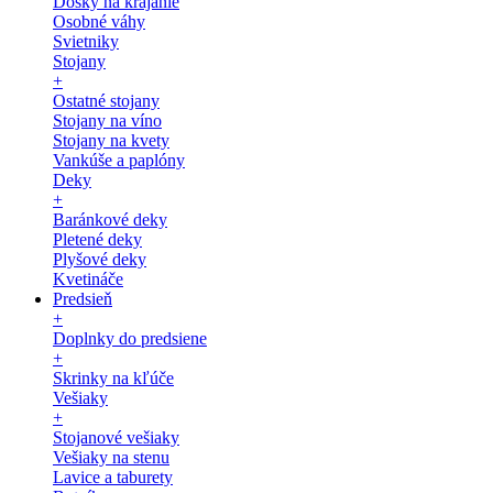
Dosky na krájanie
Osobné váhy
Svietniky
Stojany
+
Ostatné stojany
Stojany na víno
Stojany na kvety
Vankúše a paplóny
Deky
+
Baránkové deky
Pletené deky
Plyšové deky
Kvetináče
Predsieň
+
Doplnky do predsiene
+
Skrinky na kľúče
Vešiaky
+
Stojanové vešiaky
Vešiaky na stenu
Lavice a taburety