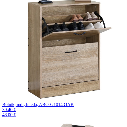
Botník, mdf, hnedá, ABO-G1014 OAK
39.40 €
48.00 €