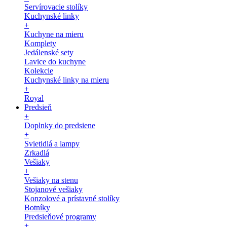
Servírovacie stolíky
Kuchynské linky
+
Kuchyne na mieru
Komplety
Jedálenské sety
Lavice do kuchyne
Kolekcie
Kuchynské linky na mieru
+
Royal
Predsieň
+
Doplnky do predsiene
+
Svietidlá a lampy
Zrkadlá
Vešiaky
+
Vešiaky na stenu
Stojanové vešiaky
Konzolové a prístavné stolíky
Botníky
Predsieňové programy
+