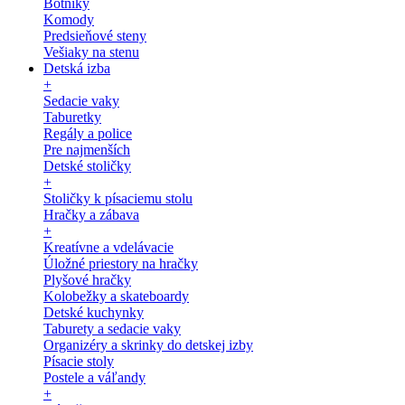
Botníky
Komody
Predsieňové steny
Vešiaky na stenu
Detská izba
+
Sedacie vaky
Taburetky
Regály a police
Pre najmenších
Detské stoličky
+
Stoličky k písaciemu stolu
Hračky a zábava
+
Kreatívne a vdelávacie
Úložné priestory na hračky
Plyšové hračky
Kolobežky a skateboardy
Detské kuchynky
Taburety a sedacie vaky
Organizéry a skrinky do detskej izby
Písacie stoly
Postele a váľandy
+