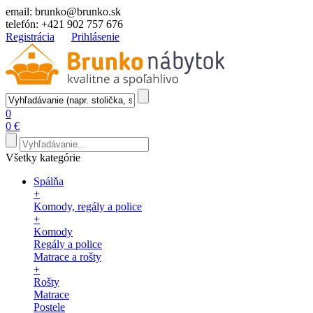
email:
brunko@brunko.sk
telefón:
+421 902 757 676
Registrácia
Prihlásenie
0
0 €
Všetky kategórie
Spálňa
+
Komody, regály a police
+
Komody
Regály a police
Matrace a rošty
+
Rošty
Matrace
Postele