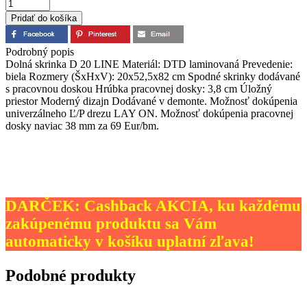
Podrobný popis
Dolná skrinka D 20 LINE Materiál: DTD laminovaná Prevedenie:
biela Rozmery (ŠxHxV): 20x52,5x82 cm Spodné skrinky dodávané
s pracovnou doskou Hrúbka pracovnej dosky: 3,8 cm Úložný
priestor Moderný dizajn Dodávané v demonte. Možnosť dokúpenia
univerzálneho Ľ/P drezu LAY ON. Možnosť dokúpenia pracovnej
dosky naviac 38 mm za 69 Eur/bm.
DARČEK: Cashback AKCIA, ku každému
zakúpenému produktu sa Vám
automaticky v košíku uplatní zľava!
Podobné produkty