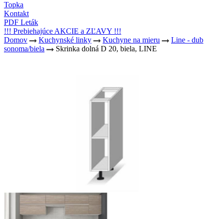
Topka
Kontakt
PDF Leták
!!! Prebiehajúce AKCIE a ZĽAVY !!!
Domov
Kuchynské linky
Kuchyne na mieru
Line - dub
sonoma/biela
Skrinka dolná D 20, biela, LINE