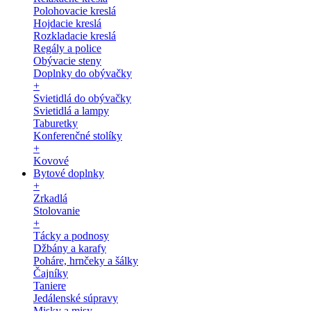
Polohovacie kreslá
Hojdacie kreslá
Rozkladacie kreslá
Regály a police
Obývacie steny
Doplnky do obývačky
+
Svietidlá do obývačky
Svietidlá a lampy
Taburetky
Konferenčné stolíky
+
Kovové
Bytové doplnky
+
Zrkadlá
Stolovanie
+
Tácky a podnosy
Džbány a karafy
Poháre, hrnčeky a šálky
Čajníky
Taniere
Jedálenské súpravy
Misky a misy