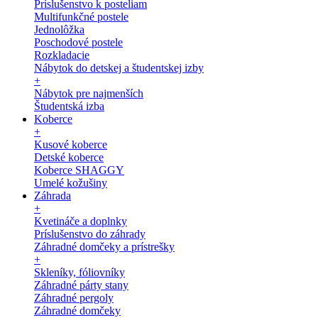
Príslušenstvo k posteliam
Multifunkčné postele
Jednolôžka
Poschodové postele
Rozkladacie
Nábytok do detskej a študentskej izby
+
Nábytok pre najmenších
Študentská izba
Koberce
+
Kusové koberce
Detské koberce
Koberce SHAGGY
Umelé kožušiny
Záhrada
+
Kvetináče a doplnky
Príslušenstvo do záhrady
Záhradné domčeky a prístrešky
+
Skleníky, fóliovníky
Záhradné párty stany
Záhradné pergoly
Záhradné domčeky