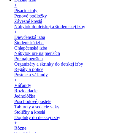
+
Písacie stoly
Penové podložky
Závesné kreslá
Nábytok do detskej a študentskej izby
+
Dievčenská izba
Študentská izba
Chlapčenská izba
Nábytok pre najmenších
Pre najmenších
Organizéry a skrinky do detskej izby
Regály a police
Postele a váľandy
+
Váľandy
Rozkladacie
Jednolôžka
Poschodové postele
Taburety a sedacie vaky
Stoličky a kreslá
Doplnky do detskej izby
+
Rôzne