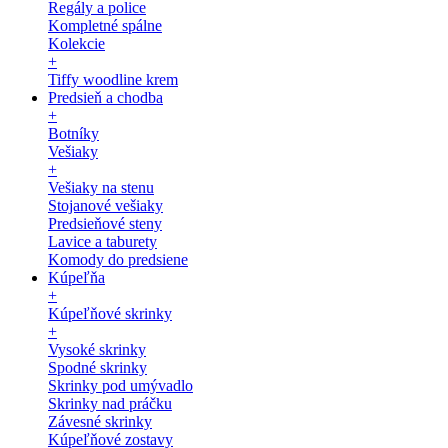
Regály a police
Kompletné spálne
Kolekcie
+
Tiffy woodline krem
Predsieň a chodba
+
Botníky
Vešiaky
+
Vešiaky na stenu
Stojanové vešiaky
Predsieňové steny
Lavice a taburety
Komody do predsiene
Kúpeľňa
+
Kúpeľňové skrinky
+
Vysoké skrinky
Spodné skrinky
Skrinky pod umývadlo
Skrinky nad práčku
Závesné skrinky
Kúpeľňové zostavy