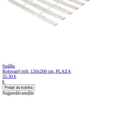
Spálňa
Rolovaný rošt, 120x200 cm, PLAZA
35.30 €
€
Najpredávanejšie