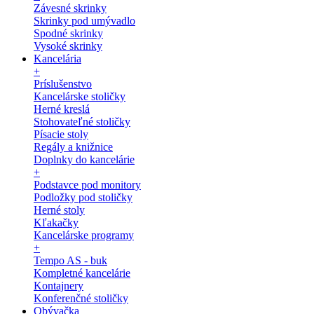
Závesné skrinky
Skrinky pod umývadlo
Spodné skrinky
Vysoké skrinky
Kancelária
+
Príslušenstvo
Kancelárske stoličky
Herné kreslá
Stohovateľné stoličky
Písacie stoly
Regály a knižnice
Doplnky do kancelárie
+
Podstavce pod monitory
Podložky pod stoličky
Herné stoly
Kľakačky
Kancelárske programy
+
Tempo AS - buk
Kompletné kancelárie
Kontajnery
Konferenčné stoličky
Obývačka