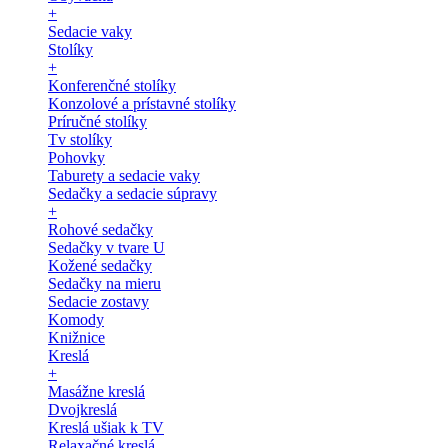
+
Sedacie vaky
Stolíky
+
Konferenčné stolíky
Konzolové a prístavné stolíky
Príručné stolíky
Tv stolíky
Pohovky
Taburety a sedacie vaky
Sedačky a sedacie súpravy
+
Rohové sedačky
Sedačky v tvare U
Kožené sedačky
Sedačky na mieru
Sedacie zostavy
Komody
Knižnice
Kreslá
+
Masážne kreslá
Dvojkreslá
Kreslá ušiak k TV
Relaxačné kreslá