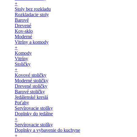
+
Stoly bez rozkladu
Rozkladacie stoly
Barové
Drevené
Kov-sklo
Moderné
Vitríny a komody
+
Komody
Vitríny
Stoličky
+
Kovové stoličky
Moderné stoličky
Drevené stoličky
Barové stoličky
Jedálenské kreslá
Poťahy
Servírovacie stolíky
Doplnky do jedálne
+
Servírovacie stolíky
Doplnky a vybavenie do kuchyne
+