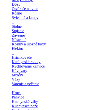
Dózy
Otvárače na víno
Rôzne
Svietidlá a lampy
+
Stolné
Stojacie
Závesné
Nástenné
Košíky a úložné boxy
Elektro
+
Hriankovače
Kuchynské roboty
Rýchlovarné kanvice
Kávovary
Mixéry
Vázy
Varenie a pečenie
+
Hrnce
Panvice
Kuchynské váhy
Kuchynské nože