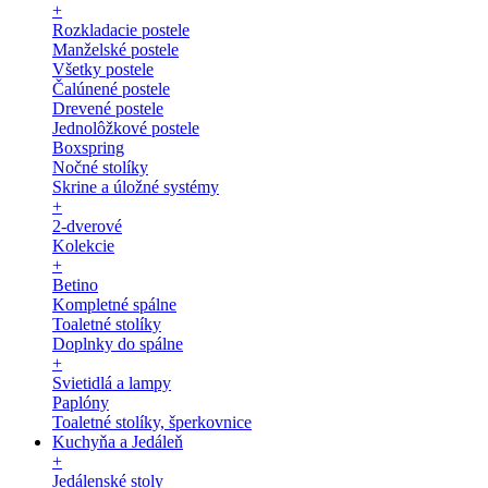
+
Rozkladacie postele
Manželské postele
Všetky postele
Čalúnené postele
Drevené postele
Jednolôžkové postele
Boxspring
Nočné stolíky
Skrine a úložné systémy
+
2-dverové
Kolekcie
+
Betino
Kompletné spálne
Toaletné stolíky
Doplnky do spálne
+
Svietidlá a lampy
Paplóny
Toaletné stolíky, šperkovnice
Kuchyňa a Jedáleň
+
Jedálenské stoly