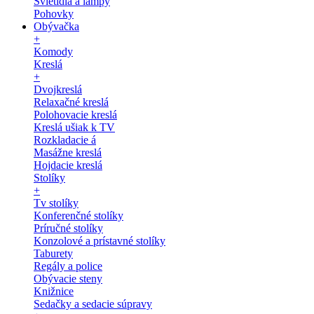
Svietidlá a lampy
Pohovky
Obývačka
+
Komody
Kreslá
+
Dvojkreslá
Relaxačné kreslá
Polohovacie kreslá
Kreslá ušiak k TV
Rozkladacie á
Masážne kreslá
Hojdacie kreslá
Stolíky
+
Tv stolíky
Konferenčné stolíky
Príručné stolíky
Konzolové a prístavné stolíky
Taburety
Regály a police
Obývacie steny
Knižnice
Sedačky a sedacie súpravy