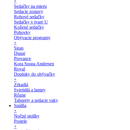
+
Sedačky na mieru
Sedacie zostavy
Rohové sedačky
Sedačky v tvare U
Kožené sedačky
Pohovky
Obývacie programy
+
Siran
Dunaj
Provance
Kora Sosna Andersen
Royal
Doplnky do obývačky
+
Zrkadlá
Svietidlá a lampy
Rôzne
Taburety a sedacie vaky
Spálňa
+
Nočné stolíky
Postele
+