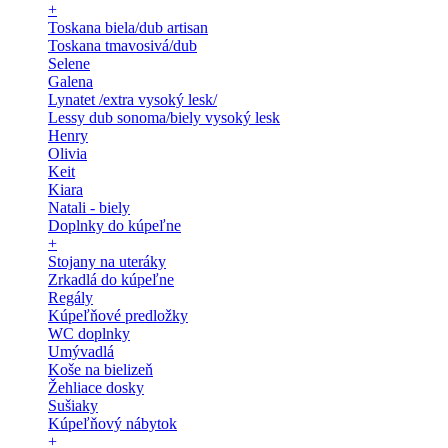
+
Toskana biela/dub artisan
Toskana tmavosivá/dub
Selene
Galena
Lynatet /extra vysoký lesk/
Lessy dub sonoma/biely vysoký lesk
Henry
Olivia
Keit
Kiara
Natali - biely
Doplnky do kúpeľne
+
Stojany na uteráky
Zrkadlá do kúpeľne
Regály
Kúpeľňové predložky
WC doplnky
Umývadlá
Koše na bielizeň
Žehliace dosky
Sušiaky
Kúpeľňový nábytok
+