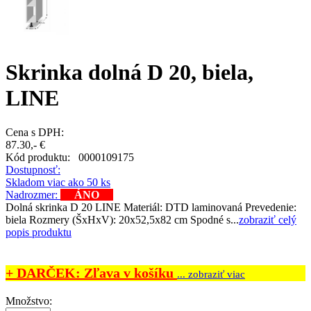
Skrinka dolná D 20, biela,
LINE
Cena s DPH:
87.30,- €
Kód produktu:
0000109175
Dostupnosť:
Skladom viac ako 50 ks
Nadrozmer:
ÁNO
Dolná skrinka D 20 LINE Materiál: DTD laminovaná Prevedenie:
biela Rozmery (ŠxHxV): 20x52,5x82 cm Spodné s...
zobraziť celý
popis produktu
+ DARČEK: Zľava v košíku
... zobraziť viac
Množstvo: