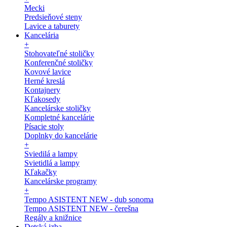
Mecki
Predsieňové steny
Lavice a taburety
Kancelária
+
Stohovateľné stoličky
Konferenčné stoličky
Kovové lavice
Herné kreslá
Kontajnery
Kľakosedy
Kancelárske stoličky
Kompletné kancelárie
Písacie stoly
Doplnky do kancelárie
+
Sviedilá a lampy
Svietidlá a lampy
Kľakačky
Kancelárske programy
+
Tempo ASISTENT NEW - dub sonoma
Tempo ASISTENT NEW - čerešna
Regály a knižnice
Detská izba