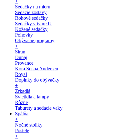
+
Sedačky na mieru
Sedacie zostavy
Rohové sedačky
Sedačky v tvare U
Kožené sedačky
Pohovky
Obývacie programy
+
Siran
Dunaj
Provance
Kora Sosna Andersen
Royal
Doplnky do obývačky
+
Zrkadlá
Svietidlá a lampy
Rôzne
Taburety a sedacie vaky
Spálňa
+
Nočné stolíky
Postele
+