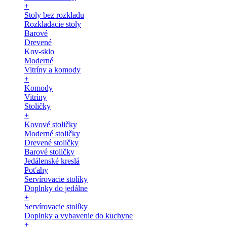
+
Stoly bez rozkladu
Rozkladacie stoly
Barové
Drevené
Kov-sklo
Moderné
Vitríny a komody
+
Komody
Vitríny
Stoličky
+
Kovové stoličky
Moderné stoličky
Drevené stoličky
Barové stoličky
Jedálenské kreslá
Poťahy
Servírovacie stolíky
Doplnky do jedálne
+
Servírovacie stolíky
Doplnky a vybavenie do kuchyne
+