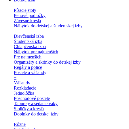
+
Písacie stoly
Penové podložky
Závesné kreslá
Nábytok do detskej a študentskej izby
+
Dievčenská izba
Študentská izba
Chlapčenská izba
Nábytok pre najmenších
Pre najmenších
Organizéry a skrinky do detskej izby
Regály a police
Postele a váľandy
+
Váľandy
Rozkladacie
Jednolôžka
Poschodové postele
Taburety a sedacie vaky
Stoličky a kreslá
Doplnky do detskej izby
+
Rôzne