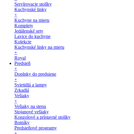
Servírovacie stolíky
Kuchynské linky
+
Kuchyne na mieru
Komplety
Jedálenské sety
Lavice do kuchyne
Kolekcie
Kuchynské linky na mieru
+
Royal
Predsieň
+
Doplnky do predsiene
+
Svietidlá a lampy
Zrkadlá
Vešiaky
+
Vešiaky na stenu
Stojanové vešiaky
Konzolové a prístavné stolíky
Botníky
Predsieňové programy
+