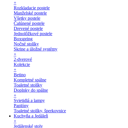
+
Rozkladacie postele
Manželské postele
Všetky postele
Čalúnené postele
Drevené postele
Jednolôžkové postele
Boxspring
Nočné stolíky
Skrine a úložné systémy
+
2-dverové
Kolekcie
+
Betino
Kompletné spálne
Toaletné stolíky
Doplnky do spálne
+
Svietidlá a lampy
Paplóny
Toaletné stolíky, šperkovnice
Kuchyňa a Jedáleň
+
Jedálenské stoly