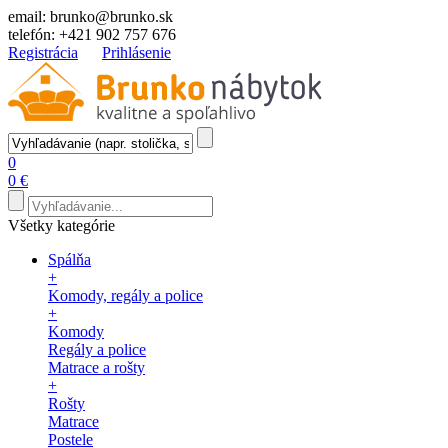
email:
brunko@brunko.sk
telefón:
+421 902 757 676
Registrácia
Prihlásenie
0
0 €
Všetky kategórie
Spálňa
+
Komody, regály a police
+
Komody
Regály a police
Matrace a rošty
+
Rošty
Matrace
Postele