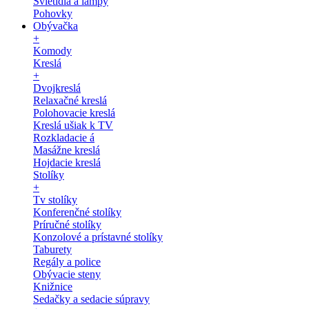
Svietidlá a lampy
Pohovky
Obývačka
+
Komody
Kreslá
+
Dvojkreslá
Relaxačné kreslá
Polohovacie kreslá
Kreslá ušiak k TV
Rozkladacie á
Masážne kreslá
Hojdacie kreslá
Stolíky
+
Tv stolíky
Konferenčné stolíky
Príručné stolíky
Konzolové a prístavné stolíky
Taburety
Regály a police
Obývacie steny
Knižnice
Sedačky a sedacie súpravy