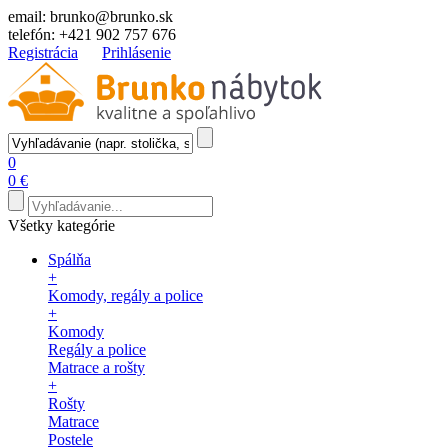
email:
brunko@brunko.sk
telefón:
+421 902 757 676
Registrácia
Prihlásenie
0
0 €
Všetky kategórie
Spálňa
+
Komody, regály a police
+
Komody
Regály a police
Matrace a rošty
+
Rošty
Matrace
Postele