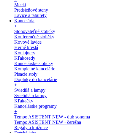
Mecki
Predsieňové steny
Lavice a taburety
Kancelária
+
Stohovateľné stoličky
Konferenčné stoličky
Kovové lavice
Herné kreslá
Kontajnery
Kľakosedy
Kancelárske stoličky
Kompletné kancelárie
Písacie stoly
Doplnky do kancelárie
+
Sviedilá a lampy
Svietidlá a lampy
Kľakačky
Kancelárske programy
+
Tempo ASISTENT NEW - dub sonoma
Tempo ASISTENT NEW - čerešna
Regály a knižnice
Detská izba