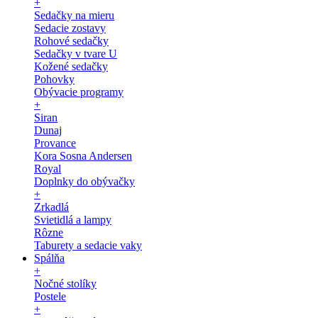
+
Sedačky na mieru
Sedacie zostavy
Rohové sedačky
Sedačky v tvare U
Kožené sedačky
Pohovky
Obývacie programy
+
Siran
Dunaj
Provance
Kora Sosna Andersen
Royal
Doplnky do obývačky
+
Zrkadlá
Svietidlá a lampy
Rôzne
Taburety a sedacie vaky
Spálňa
+
Nočné stolíky
Postele
+