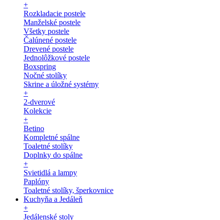
+
Rozkladacie postele
Manželské postele
Všetky postele
Čalúnené postele
Drevené postele
Jednolôžkové postele
Boxspring
Nočné stolíky
Skrine a úložné systémy
+
2-dverové
Kolekcie
+
Betino
Kompletné spálne
Toaletné stolíky
Doplnky do spálne
+
Svietidlá a lampy
Paplóny
Toaletné stolíky, šperkovnice
Kuchyňa a Jedáleň
+
Jedálenské stoly