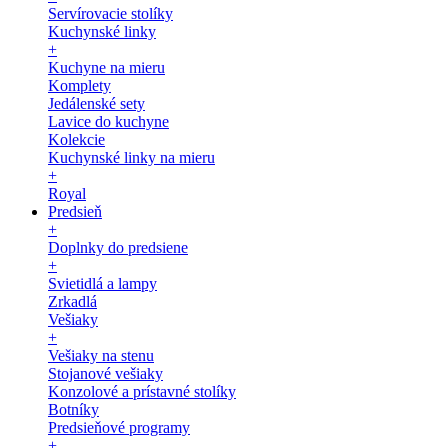
Servírovacie stolíky
Kuchynské linky
+
Kuchyne na mieru
Komplety
Jedálenské sety
Lavice do kuchyne
Kolekcie
Kuchynské linky na mieru
+
Royal
Predsieň
+
Doplnky do predsiene
+
Svietidlá a lampy
Zrkadlá
Vešiaky
+
Vešiaky na stenu
Stojanové vešiaky
Konzolové a prístavné stolíky
Botníky
Predsieňové programy
+