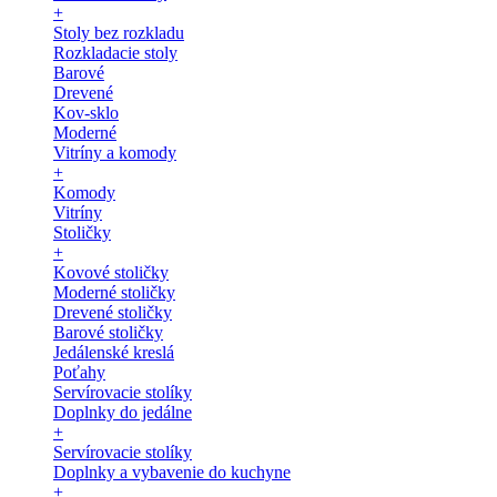
+
Stoly bez rozkladu
Rozkladacie stoly
Barové
Drevené
Kov-sklo
Moderné
Vitríny a komody
+
Komody
Vitríny
Stoličky
+
Kovové stoličky
Moderné stoličky
Drevené stoličky
Barové stoličky
Jedálenské kreslá
Poťahy
Servírovacie stolíky
Doplnky do jedálne
+
Servírovacie stolíky
Doplnky a vybavenie do kuchyne
+