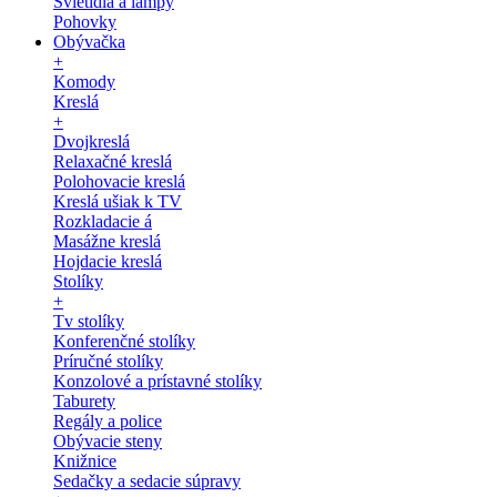
Svietidlá a lampy
Pohovky
Obývačka
+
Komody
Kreslá
+
Dvojkreslá
Relaxačné kreslá
Polohovacie kreslá
Kreslá ušiak k TV
Rozkladacie á
Masážne kreslá
Hojdacie kreslá
Stolíky
+
Tv stolíky
Konferenčné stolíky
Príručné stolíky
Konzolové a prístavné stolíky
Taburety
Regály a police
Obývacie steny
Knižnice
Sedačky a sedacie súpravy