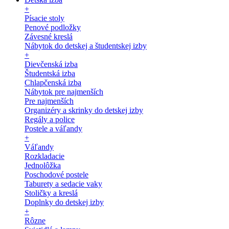
+
Písacie stoly
Penové podložky
Závesné kreslá
Nábytok do detskej a študentskej izby
+
Dievčenská izba
Študentská izba
Chlapčenská izba
Nábytok pre najmenších
Pre najmenších
Organizéry a skrinky do detskej izby
Regály a police
Postele a váľandy
+
Váľandy
Rozkladacie
Jednolôžka
Poschodové postele
Taburety a sedacie vaky
Stoličky a kreslá
Doplnky do detskej izby
+
Rôzne