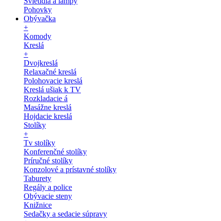
Svietidlá a lampy
Pohovky
Obývačka
+
Komody
Kreslá
+
Dvojkreslá
Relaxačné kreslá
Polohovacie kreslá
Kreslá ušiak k TV
Rozkladacie á
Masážne kreslá
Hojdacie kreslá
Stolíky
+
Tv stolíky
Konferenčné stolíky
Príručné stolíky
Konzolové a prístavné stolíky
Taburety
Regály a police
Obývacie steny
Knižnice
Sedačky a sedacie súpravy