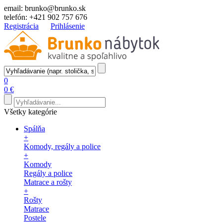
email:
brunko@brunko.sk
telefón:
+421 902 757 676
Registrácia
Prihlásenie
0
0 €
Všetky kategórie
Spálňa
+
Komody, regály a police
+
Komody
Regály a police
Matrace a rošty
+
Rošty
Matrace
Postele