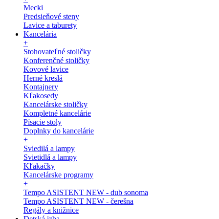
Mecki
Predsieňové steny
Lavice a taburety
Kancelária
+
Stohovateľné stoličky
Konferenčné stoličky
Kovové lavice
Herné kreslá
Kontajnery
Kľakosedy
Kancelárske stoličky
Kompletné kancelárie
Písacie stoly
Doplnky do kancelárie
+
Sviedilá a lampy
Svietidlá a lampy
Kľakačky
Kancelárske programy
+
Tempo ASISTENT NEW - dub sonoma
Tempo ASISTENT NEW - čerešna
Regály a knižnice
Detská izba