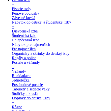
+
Písacie stoly
Penové podložky
Závesné kreslá
Nábytok do detskej a študentskej izby
+
Dievčenská izba
Študentská izba
Chlapčenská izba
Nábytok pre najmenších
Pre najmenších
Organizéry a skrinky do detskej izby
Regály a police
Postele a váľandy
+
Váľandy
Rozkladacie
Jednolôžka
Poschodové postele
Taburety a sedacie vaky
Stoličky a kreslá
Doplnky do detskej izby
+
Rôzne