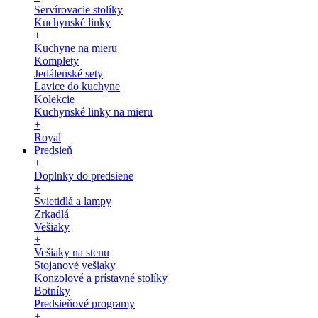
Servírovacie stolíky
Kuchynské linky
+
Kuchyne na mieru
Komplety
Jedálenské sety
Lavice do kuchyne
Kolekcie
Kuchynské linky na mieru
+
Royal
Predsieň
+
Doplnky do predsiene
+
Svietidlá a lampy
Zrkadlá
Vešiaky
+
Vešiaky na stenu
Stojanové vešiaky
Konzolové a prístavné stolíky
Botníky
Predsieňové programy
+