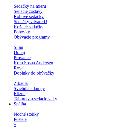
+
Sedačky na mieru
Sedacie zostavy
Rohové sedačky
Sedačky v tvare U
Kožené sedačky
Pohovky
Obývacie programy
+
Siran
Dunaj
Provance
Kora Sosna Andersen
Royal
Doplnky do obývačky
+
Zrkadlá
Svietidlá a lampy
Rôzne
Taburety a sedacie vaky
Spálňa
+
Nočné stolíky
Postele
+