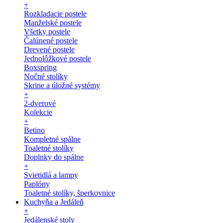
+
Rozkladacie postele
Manželské postele
Všetky postele
Čalúnené postele
Drevené postele
Jednolôžkové postele
Boxspring
Nočné stolíky
Skrine a úložné systémy
+
2-dverové
Kolekcie
+
Betino
Kompletné spálne
Toaletné stolíky
Doplnky do spálne
+
Svietidlá a lampy
Paplóny
Toaletné stolíky, šperkovnice
Kuchyňa a Jedáleň
+
Jedálenské stoly