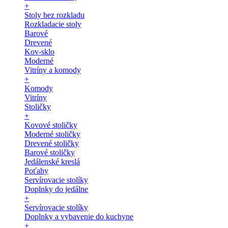
+
Stoly bez rozkladu
Rozkladacie stoly
Barové
Drevené
Kov-sklo
Moderné
Vitríny a komody
+
Komody
Vitríny
Stoličky
+
Kovové stoličky
Moderné stoličky
Drevené stoličky
Barové stoličky
Jedálenské kreslá
Poťahy
Servírovacie stolíky
Doplnky do jedálne
+
Servírovacie stolíky
Doplnky a vybavenie do kuchyne
+