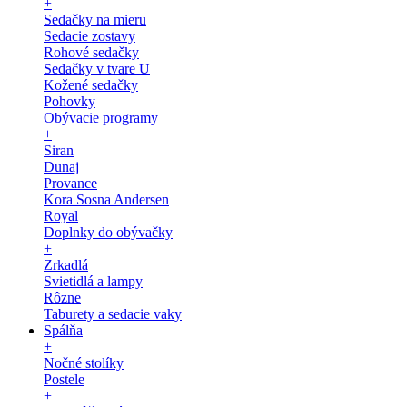
+
Sedačky na mieru
Sedacie zostavy
Rohové sedačky
Sedačky v tvare U
Kožené sedačky
Pohovky
Obývacie programy
+
Siran
Dunaj
Provance
Kora Sosna Andersen
Royal
Doplnky do obývačky
+
Zrkadlá
Svietidlá a lampy
Rôzne
Taburety a sedacie vaky
Spálňa
+
Nočné stolíky
Postele
+