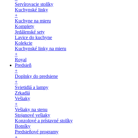
Servírovacie stolíky
Kuchynské linky
+
Kuchyne na mieru
Komplety
Jedálenské sety
Lavice do kuchyne
Kolekcie
Kuchynské linky na mieru
+
Royal
Predsieň
+
Doplnky do predsiene
+
Svietidlá a lampy
Zrkadlá
Vešiaky
+
Vešiaky na stenu
Stojanové vešiaky
Konzolové a prístavné stolíky
Botníky
Predsieňové programy
+