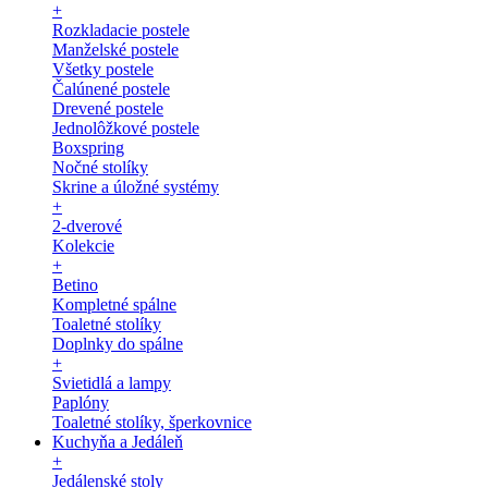
+
Rozkladacie postele
Manželské postele
Všetky postele
Čalúnené postele
Drevené postele
Jednolôžkové postele
Boxspring
Nočné stolíky
Skrine a úložné systémy
+
2-dverové
Kolekcie
+
Betino
Kompletné spálne
Toaletné stolíky
Doplnky do spálne
+
Svietidlá a lampy
Paplóny
Toaletné stolíky, šperkovnice
Kuchyňa a Jedáleň
+
Jedálenské stoly