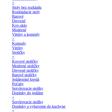
+
Stoly bez rozkladu
Rozkladacie stoly
Barové
Drevené
Kov-sklo
Moderné
Vitríny a komody
+
Komody
Vitríny
Stoličky
+
Kovové stoličky
Moderné stoličky
Drevené stoličky
Barové stoličky
Jedálenské kreslá
Poťahy
Servírovacie stolíky
Doplnky do jedálne
+
Servírovacie stolíky
Doplnky a vybavenie do kuchyne
+