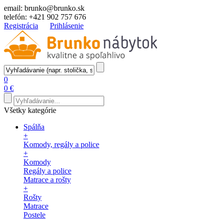
email:
brunko@brunko.sk
telefón:
+421 902 757 676
Registrácia
Prihlásenie
0
0 €
Všetky kategórie
Spálňa
+
Komody, regály a police
+
Komody
Regály a police
Matrace a rošty
+
Rošty
Matrace
Postele