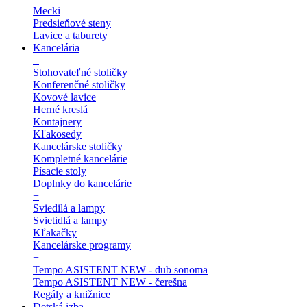
Mecki
Predsieňové steny
Lavice a taburety
Kancelária
+
Stohovateľné stoličky
Konferenčné stoličky
Kovové lavice
Herné kreslá
Kontajnery
Kľakosedy
Kancelárske stoličky
Kompletné kancelárie
Písacie stoly
Doplnky do kancelárie
+
Sviedilá a lampy
Svietidlá a lampy
Kľakačky
Kancelárske programy
+
Tempo ASISTENT NEW - dub sonoma
Tempo ASISTENT NEW - čerešna
Regály a knižnice
Detská izba