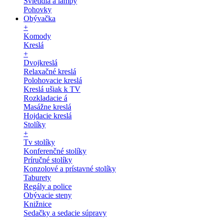
Svietidlá a lampy
Pohovky
Obývačka
+
Komody
Kreslá
+
Dvojkreslá
Relaxačné kreslá
Polohovacie kreslá
Kreslá ušiak k TV
Rozkladacie á
Masážne kreslá
Hojdacie kreslá
Stolíky
+
Tv stolíky
Konferenčné stolíky
Príručné stolíky
Konzolové a prístavné stolíky
Taburety
Regály a police
Obývacie steny
Knižnice
Sedačky a sedacie súpravy