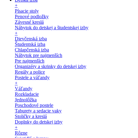
+
Písacie stoly
Penové podložky
Závesné kreslá
Nábytok do detskej a študentskej izby
+
Dievčenská izba
Študentská izba
Chlapčenská izba
Nábytok pre najmenších
Pre najmenších
Organizéry a skrinky do detskej izby
Regály a police
Postele a váľandy
+
Váľandy
Rozkladacie
Jednolôžka
Poschodové postele
Taburety a sedacie vaky
Stoličky a kreslá
Doplnky do detskej izby
+
Rôzne