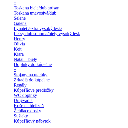
+
Toskana biela/dub artisan
Toskana tmavosivá/dub
Selene
Galena
Lynatet /extra vysoký lesk/
Lessy dub sonoma/biely vysoký lesk
Henry
Olivia
Keit
Kiara
Natali - biely
Doplnky do kúpeľne
+
Stojany na uteráky
Zrkadlá do kúpeľne
Regály
Kúpeľňové predložky
WC doplnky
Umývadlá
Koše na bielizeň
Žehliace dosky
Sušiaky
Kúpeľňový nábytok
+