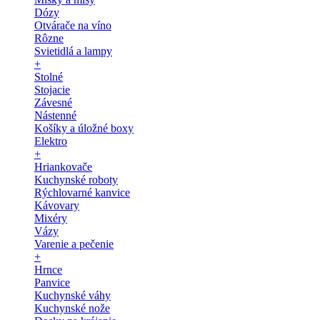
Dózy
Otvárače na víno
Rôzne
Svietidlá a lampy
+
Stolné
Stojacie
Závesné
Nástenné
Košíky a úložné boxy
Elektro
+
Hriankovače
Kuchynské roboty
Rýchlovarné kanvice
Kávovary
Mixéry
Vázy
Varenie a pečenie
+
Hrnce
Panvice
Kuchynské váhy
Kuchynské nože