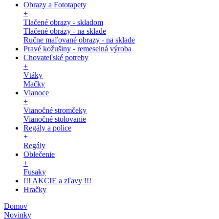
Obrazy a Fototapety
+
Tlačené obrazy - skladom
Tlačené obrazy - na sklade
Ručne maľované obrazy - na sklade
Pravé kožušiny - remeselná výroba
Chovateľské potreby
+
Vtáky
Mačky
Vianoce
+
Vianočné stromčeky
Vianočné stolovanie
Regály a police
+
Regály
Oblečenie
+
Fusaky
!!! AKCIE a zľavy !!!
Hračky
Domov
Novinky