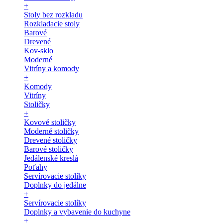
+
Stoly bez rozkladu
Rozkladacie stoly
Barové
Drevené
Kov-sklo
Moderné
Vitríny a komody
+
Komody
Vitríny
Stoličky
+
Kovové stoličky
Moderné stoličky
Drevené stoličky
Barové stoličky
Jedálenské kreslá
Poťahy
Servírovacie stolíky
Doplnky do jedálne
+
Servírovacie stolíky
Doplnky a vybavenie do kuchyne
+