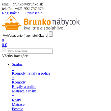
email:
brunko@brunko.sk
telefón:
+421 902 757 676
Registrácia
Prihlásenie
0
0 €
Všetky kategórie
Spálňa
+
Komody, regály a police
+
Komody
Regály a police
Matrace a rošty
+
Rošty
Matrace
Postele