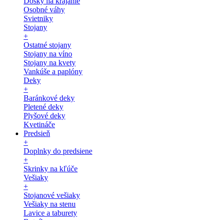
Dosky na krájanie
Osobné váhy
Svietniky
Stojany
+
Ostatné stojany
Stojany na víno
Stojany na kvety
Vankúše a paplóny
Deky
+
Baránkové deky
Pletené deky
Plyšové deky
Kvetináče
Predsieň
+
Doplnky do predsiene
+
Skrinky na kľúče
Vešiaky
+
Stojanové vešiaky
Vešiaky na stenu
Lavice a taburety