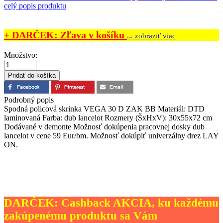
celý popis produktu
+ DARČEK: Zľava v košíku
... zobraziť viac
Množstvo:
Podrobný popis
Spodná policová skrinka VEGA 30 D ZAK BB Materiál: DTD
laminovaná Farba: dub lancelot Rozmery (ŠxHxV): 30x55x72 cm
Dodávané v demonte Možnosť dokúpenia pracovnej dosky dub
lancelot v cene 59 Eur/bm. Možnosť dokúpiť univerzálny drez LAY
ON.
DARČEK: Cashback AKCIA, ku každému
zakúpenému produktu sa Vám