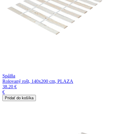
Spálňa
Rolovaný rošt, 140x200 cm, PLAZA
38.20 €
€