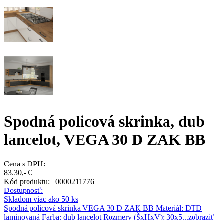
Spodná policová skrinka, dub
lancelot, VEGA 30 D ZAK BB
Cena s DPH:
83.30,- €
Kód produktu:
0000211776
Dostupnosť:
Skladom viac ako 50 ks
Spodná policová skrinka VEGA 30 D ZAK BB Materiál: DTD
laminovaná Farba: dub lancelot Rozmery (ŠxHxV): 30x5...
zobraziť