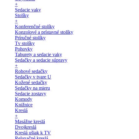
+
Sedacie vaky
Stolíky
+
Konferenčné stolíky
Konzolové a prístavné stolíky
Príručné stolíky
Tv stolíky
Pohovky
Taburety a sedacie vaky
Sedačky a sedacie súpravy
+
Rohové sedačky
Sedačky v tvare U
Kožené sedačky
Sedačky na mieru
Sedacie zostavy
Komody
Knižnice
Kreslá
+
Masážne kreslá
Dvojkreslá
Kreslá ušiak k TV
Relaxačné kreslá