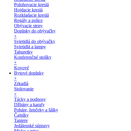
Polohovacie kreslá
Hojdacie kreslá
Rozkladacie kreslá
Regály a police
Obývacie steny
Doplnky do obývačky
+
Svietidlá do obývačky
Svietidlá a lampy
Taburetky
Konferenčné stolíky
+
Kovové
Bytové doplnky
+
Zrkadlá
Stolovanie
+
Tácky a podnosy
Džbány a karafy
Poháre, hrnčeky a šálky
Čajníky
Taniere
Jedálenské súpravy
Misky a misy