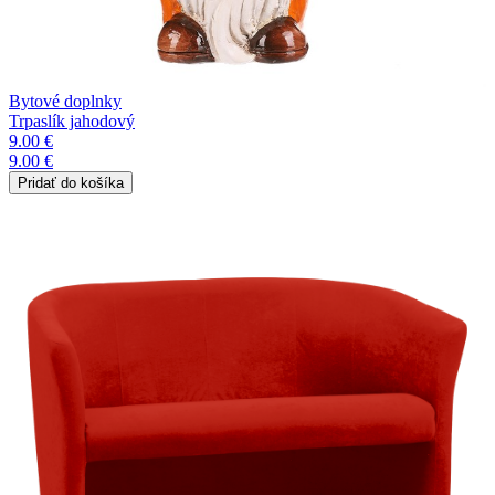
Bytové doplnky
Trpaslík jahodový
9.00 €
9.00 €