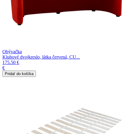
Obývačka
Klubové dvojkreslo, látka červená, CU...
175.50 €
€