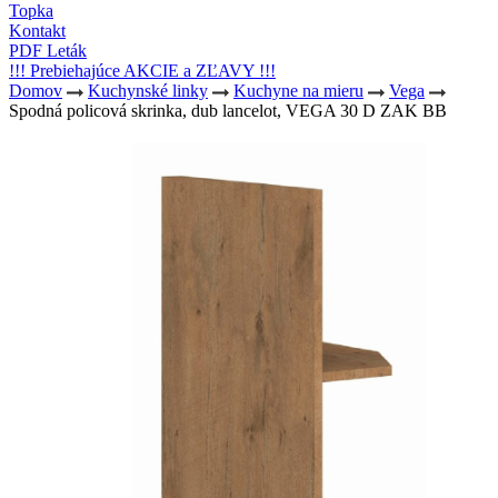
Topka
Kontakt
PDF Leták
!!! Prebiehajúce AKCIE a ZĽAVY !!!
Domov
Kuchynské linky
Kuchyne na mieru
Vega
Spodná policová skrinka, dub lancelot, VEGA 30 D ZAK BB