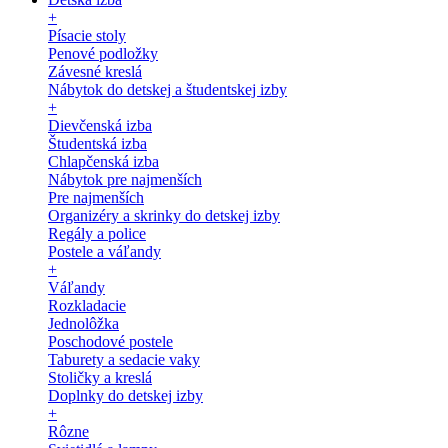
+
Písacie stoly
Penové podložky
Závesné kreslá
Nábytok do detskej a študentskej izby
+
Dievčenská izba
Študentská izba
Chlapčenská izba
Nábytok pre najmenších
Pre najmenších
Organizéry a skrinky do detskej izby
Regály a police
Postele a váľandy
+
Váľandy
Rozkladacie
Jednolôžka
Poschodové postele
Taburety a sedacie vaky
Stoličky a kreslá
Doplnky do detskej izby
+
Rôzne