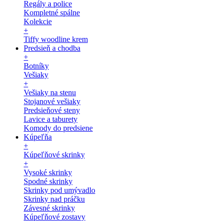
Regály a police
Kompletné spálne
Kolekcie
+
Tiffy woodline krem
Predsieň a chodba
+
Botníky
Vešiaky
+
Vešiaky na stenu
Stojanové vešiaky
Predsieňové steny
Lavice a taburety
Komody do predsiene
Kúpeľňa
+
Kúpeľňové skrinky
+
Vysoké skrinky
Spodné skrinky
Skrinky pod umývadlo
Skrinky nad práčku
Závesné skrinky
Kúpeľňové zostavy