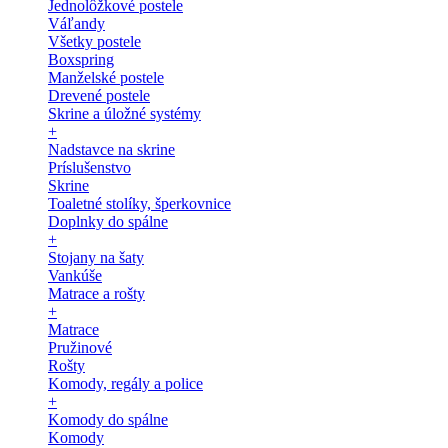
Jednolôžkové postele
Váľandy
Všetky postele
Boxspring
Manželské postele
Drevené postele
Skrine a úložné systémy
+
Nadstavce na skrine
Príslušenstvo
Skrine
Toaletné stolíky, šperkovnice
Doplnky do spálne
+
Stojany na šaty
Vankúše
Matrace a rošty
+
Matrace
Pružinové
Rošty
Komody, regály a police
+
Komody do spálne
Komody