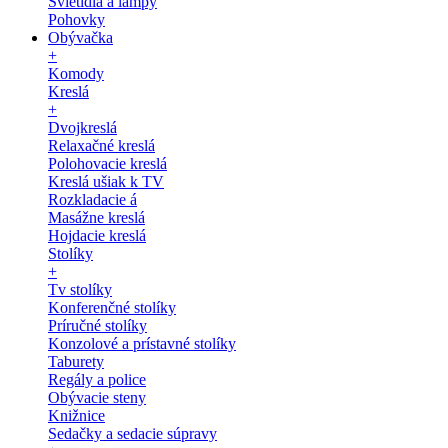
Svietidlá a lampy
Pohovky
Obývačka
+
Komody
Kreslá
+
Dvojkreslá
Relaxačné kreslá
Polohovacie kreslá
Kreslá ušiak k TV
Rozkladacie á
Masážne kreslá
Hojdacie kreslá
Stolíky
+
Tv stolíky
Konferenčné stolíky
Príručné stolíky
Konzolové a prístavné stolíky
Taburety
Regály a police
Obývacie steny
Knižnice
Sedačky a sedacie súpravy