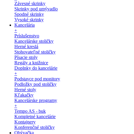
Závesné skrinky
Skrinky pod umývadlo
Spodné skrinky
Vysoké skrinky
Kancelária
+
Príslušenstvo
Kancelárske stoličky
Herné kreslá
Stohovateľné stoličky
Písacie stoly
Regály a knižnice
Doplnky do kancelárie
+
Podstavce pod monitory
Podložky pod stoličky
Herné stoly
Kľakačky
Kancelárske programy
+
Tempo AS - buk
Kompletné kancelárie
Kontajnery
Konferenčné stoličky
Obývačka