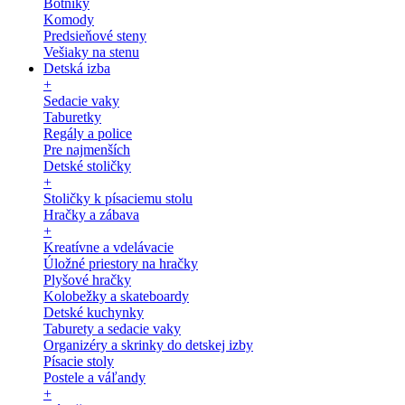
Botníky
Komody
Predsieňové steny
Vešiaky na stenu
Detská izba
+
Sedacie vaky
Taburetky
Regály a police
Pre najmenších
Detské stoličky
+
Stoličky k písaciemu stolu
Hračky a zábava
+
Kreatívne a vdelávacie
Úložné priestory na hračky
Plyšové hračky
Kolobežky a skateboardy
Detské kuchynky
Taburety a sedacie vaky
Organizéry a skrinky do detskej izby
Písacie stoly
Postele a váľandy
+