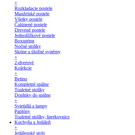
+
Rozkladacie postele
Manželské postele
Všetky postele
Čalúnené postele
Drevené postele
Jednolôžkové postele
Boxspring
Nočné stolíky
Skrine a úložné systémy
+
2-dverové
Kolekcie
+
Betino
Kompletné spálne
Toaletné stolíky
Doplnky do spálne
+
Svietidlá a lampy
Paplóny
Toaletné stolíky, šperkovnice
Kuchyňa a Jedáleň
+
Jedálenské stoly