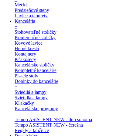
Mecki
Predsieňové steny
Lavice a taburety
Kancelária
+
Stohovateľné stoličky
Konferenčné stoličky
Kovové lavice
Herné kreslá
Kontajnery
Kľakosedy
Kancelárske stoličky
Kompletné kancelárie
Písacie stoly
Doplnky do kancelárie
+
Sviedilá a lampy
Svietidlá a lampy
Kľakačky
Kancelárske programy
+
Tempo ASISTENT NEW - dub sonoma
Tempo ASISTENT NEW - čerešna
Regály a knižnice
Detská izba