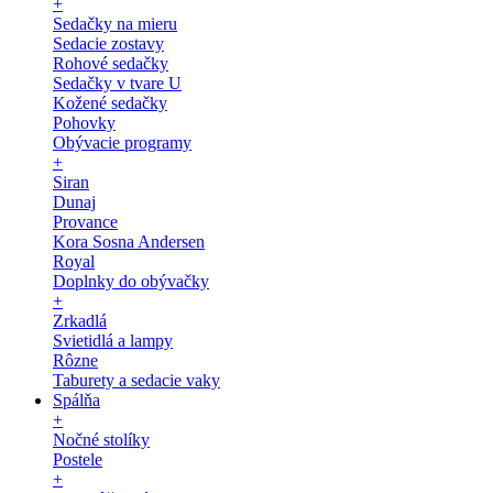
+
Sedačky na mieru
Sedacie zostavy
Rohové sedačky
Sedačky v tvare U
Kožené sedačky
Pohovky
Obývacie programy
+
Siran
Dunaj
Provance
Kora Sosna Andersen
Royal
Doplnky do obývačky
+
Zrkadlá
Svietidlá a lampy
Rôzne
Taburety a sedacie vaky
Spálňa
+
Nočné stolíky
Postele
+