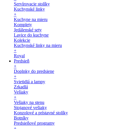
Servírovacie stolíky
Kuchynské linky
+
Kuchyne na mieru
Komplety
Jedálenské sety
Lavice do kuchyne
Kolekcie
Kuchynské linky na mieru
+
Royal
Predsieň
+
Doplnky do predsiene
+
Svietidlá a lampy
Zrkadlá
Vešiaky
+
Vešiaky na stenu
Stojanové vešiaky
Konzolové a prístavné stolíky
Botníky
Predsieňové programy
+