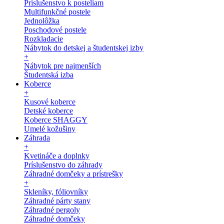
Príslušenstvo k posteliam
Multifunkčné postele
Jednolôžka
Poschodové postele
Rozkladacie
Nábytok do detskej a študentskej izby
+
Nábytok pre najmenších
Študentská izba
Koberce
+
Kusové koberce
Detské koberce
Koberce SHAGGY
Umelé kožušiny
Záhrada
+
Kvetináče a doplnky
Príslušenstvo do záhrady
Záhradné domčeky a prístrešky
+
Skleníky, fóliovníky
Záhradné párty stany
Záhradné pergoly
Záhradné domčeky