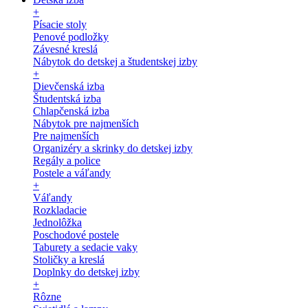
+
Písacie stoly
Penové podložky
Závesné kreslá
Nábytok do detskej a študentskej izby
+
Dievčenská izba
Študentská izba
Chlapčenská izba
Nábytok pre najmenších
Pre najmenších
Organizéry a skrinky do detskej izby
Regály a police
Postele a váľandy
+
Váľandy
Rozkladacie
Jednolôžka
Poschodové postele
Taburety a sedacie vaky
Stoličky a kreslá
Doplnky do detskej izby
+
Rôzne