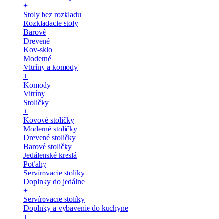
+
Stoly bez rozkladu
Rozkladacie stoly
Barové
Drevené
Kov-sklo
Moderné
Vitríny a komody
+
Komody
Vitríny
Stoličky
+
Kovové stoličky
Moderné stoličky
Drevené stoličky
Barové stoličky
Jedálenské kreslá
Poťahy
Servírovacie stolíky
Doplnky do jedálne
+
Servírovacie stolíky
Doplnky a vybavenie do kuchyne
+