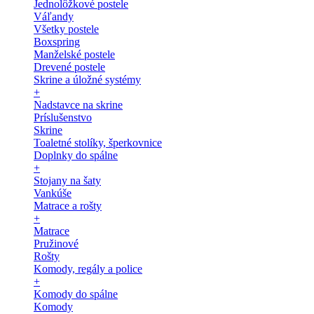
Jednolôžkové postele
Váľandy
Všetky postele
Boxspring
Manželské postele
Drevené postele
Skrine a úložné systémy
+
Nadstavce na skrine
Príslušenstvo
Skrine
Toaletné stolíky, šperkovnice
Doplnky do spálne
+
Stojany na šaty
Vankúše
Matrace a rošty
+
Matrace
Pružinové
Rošty
Komody, regály a police
+
Komody do spálne
Komody