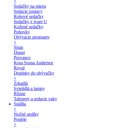
+
Sedačky na mieru
Sedacie zostavy
Rohové sedačky
Sedačky v tvare U
Kožené sedačky
Pohovky
Obývacie programy
+
Siran
Dunaj
Provance
Kora Sosna Andersen
Royal
Doplnky do obývačky
+
Zrkadlá
Svietidlá a lampy
Rôzne
Taburety a sedacie vaky
Spálňa
+
Nočné stolíky
Postele
+