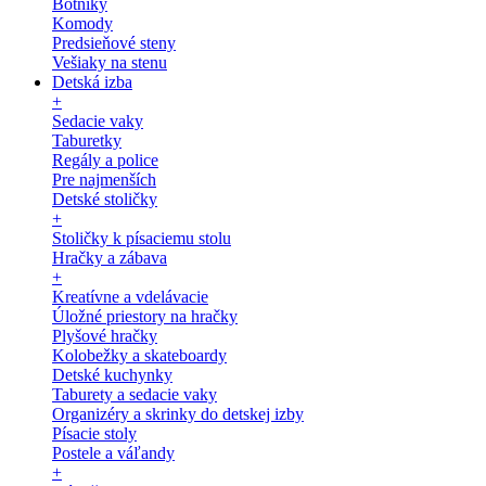
Botníky
Komody
Predsieňové steny
Vešiaky na stenu
Detská izba
+
Sedacie vaky
Taburetky
Regály a police
Pre najmenších
Detské stoličky
+
Stoličky k písaciemu stolu
Hračky a zábava
+
Kreatívne a vdelávacie
Úložné priestory na hračky
Plyšové hračky
Kolobežky a skateboardy
Detské kuchynky
Taburety a sedacie vaky
Organizéry a skrinky do detskej izby
Písacie stoly
Postele a váľandy
+