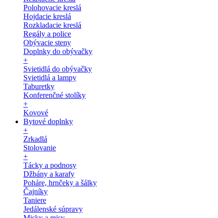
Polohovacie kreslá
Hojdacie kreslá
Rozkladacie kreslá
Regály a police
Obývacie steny
Doplnky do obývačky
+
Svietidlá do obývačky
Svietidlá a lampy
Taburetky
Konferenčné stolíky
+
Kovové
Bytové doplnky
+
Zrkadlá
Stolovanie
+
Tácky a podnosy
Džbány a karafy
Poháre, hrnčeky a šálky
Čajníky
Taniere
Jedálenské súpravy
Misky a misy