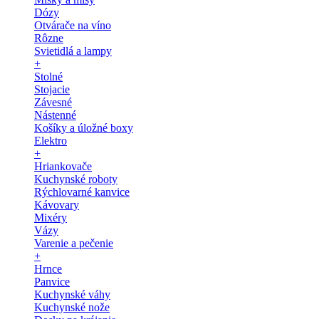
Dózy
Otvárače na víno
Rôzne
Svietidlá a lampy
+
Stolné
Stojacie
Závesné
Nástenné
Košíky a úložné boxy
Elektro
+
Hriankovače
Kuchynské roboty
Rýchlovarné kanvice
Kávovary
Mixéry
Vázy
Varenie a pečenie
+
Hrnce
Panvice
Kuchynské váhy
Kuchynské nože