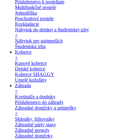
Príslušenstvo k posteliam
Multifunkčné postele
Jednolôžka
Poschodové postele
Rozkladacie
Nábytok do detskej a študentskej izby
+
Nábytok pre najmenších
Študentská izba
Koberce
+
Kusové koberce
Detské koberce
Koberce SHAGGY
Umelé kožušiny
Záhrada
+
Kvetináče a doplnky
Príslušenstvo do záhrady
Záhradné domčeky a prístrešky
+
Skleníky, fóliovníky
Záhradné párty stany
Záhradné pergoly
Záhradné domčeky