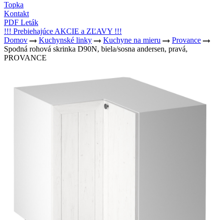
Topka
Kontakt
PDF Leták
!!! Prebiehajúce AKCIE a ZĽAVY !!!
Domov
Kuchynské linky
Kuchyne na mieru
Provance
Spodná rohová skrinka D90N, biela/sosna andersen, pravá,
PROVANCE