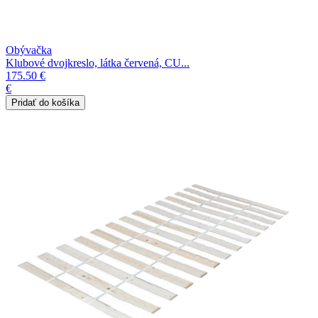
Obývačka
Klubové dvojkreslo, látka červená, CU...
175.50 €
€