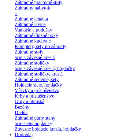
Záhradné pracovné stoly
Záhradný nábytok
+
Záhradné lehátka
Záhradné lavice
Vankúše a podušky
Záhradné úložné boxy
Záhradné kuchyne
Komplety, sety do záhrady
Záhradné stoly
acie a závesné kreslá
Záhradné stoličky
acie a závesné kreslá, hojdačky
Záhradné stoličky, kreslá
Záhradné sedenie, sety
Hojdacie siete, hojdačky
Vírivky a príslušenstvo
Krby a príslušenstvo
Grily a ohniská
Bazény
Dielňa
Záhradné párty stany
acie siete, hojdačky
Závesné hojdacie kreslá, hojdačky
Dopredaj