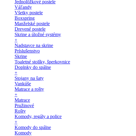
Jednolôžkové postele
Váľandy
Všetky postele
Boxspring
Manželské postele
Drevené postele
Skrine a úložné systémy
+
Nadstavce na skrine
Príslušenstvo
Skrine
Toaletné stolíky, šperkovnice
Doplnky do spálne
+
Stojany na šaty
Vankúše
Matrace a rošty
+
Matrace
Pružinové
Rošty
Komody, regály a police
+
Komody do spálne
Komody