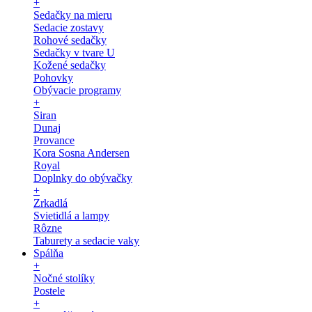
+
Sedačky na mieru
Sedacie zostavy
Rohové sedačky
Sedačky v tvare U
Kožené sedačky
Pohovky
Obývacie programy
+
Siran
Dunaj
Provance
Kora Sosna Andersen
Royal
Doplnky do obývačky
+
Zrkadlá
Svietidlá a lampy
Rôzne
Taburety a sedacie vaky
Spálňa
+
Nočné stolíky
Postele
+