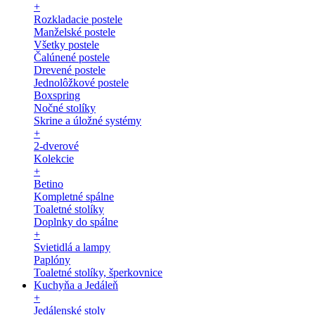
+
Rozkladacie postele
Manželské postele
Všetky postele
Čalúnené postele
Drevené postele
Jednolôžkové postele
Boxspring
Nočné stolíky
Skrine a úložné systémy
+
2-dverové
Kolekcie
+
Betino
Kompletné spálne
Toaletné stolíky
Doplnky do spálne
+
Svietidlá a lampy
Paplóny
Toaletné stolíky, šperkovnice
Kuchyňa a Jedáleň
+
Jedálenské stoly