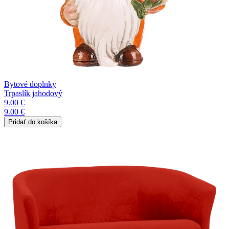
Bytové doplnky
Trpaslík jahodový
9.00 €
9.00 €