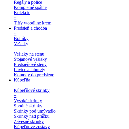
Regály a police
Kompletné spálne
Kolekcie
+
Tiffy woodline krem
Predsieň a chodba
+
Botníky
Vešiaky
+
Vešiaky na stenu
Stojanové vešiaky
Predsieňové steny
Lavice a taburety
Komody do predsiene
Kúpeľňa
+
Kúpeľňové skrinky
+
Vysoké skrinky
Spodné skrinky
Skrinky pod umývadlo
Skrinky nad práčku
Závesné skrinky
Kúpeľňové zostavy