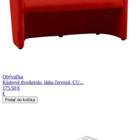
Obývačka
Klubové dvojkreslo, látka červená, CU...
175.50 €
€