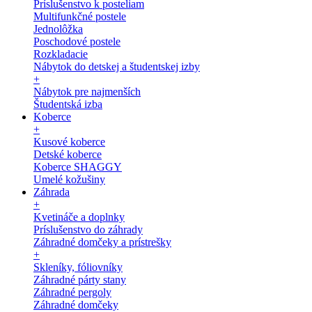
Príslušenstvo k posteliam
Multifunkčné postele
Jednolôžka
Poschodové postele
Rozkladacie
Nábytok do detskej a študentskej izby
+
Nábytok pre najmenších
Študentská izba
Koberce
+
Kusové koberce
Detské koberce
Koberce SHAGGY
Umelé kožušiny
Záhrada
+
Kvetináče a doplnky
Príslušenstvo do záhrady
Záhradné domčeky a prístrešky
+
Skleníky, fóliovníky
Záhradné párty stany
Záhradné pergoly
Záhradné domčeky