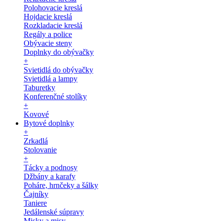
Polohovacie kreslá
Hojdacie kreslá
Rozkladacie kreslá
Regály a police
Obývacie steny
Doplnky do obývačky
+
Svietidlá do obývačky
Svietidlá a lampy
Taburetky
Konferenčné stolíky
+
Kovové
Bytové doplnky
+
Zrkadlá
Stolovanie
+
Tácky a podnosy
Džbány a karafy
Poháre, hrnčeky a šálky
Čajníky
Taniere
Jedálenské súpravy
Misky a misy