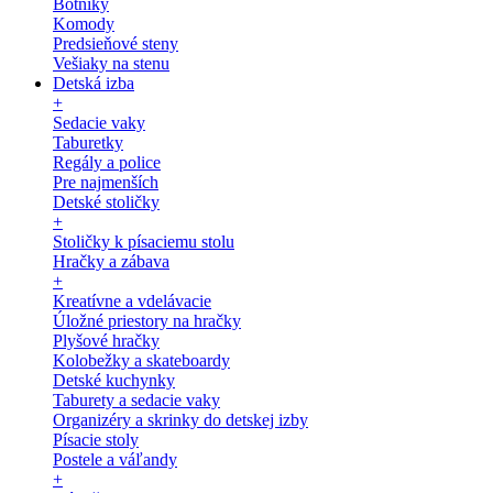
Botníky
Komody
Predsieňové steny
Vešiaky na stenu
Detská izba
+
Sedacie vaky
Taburetky
Regály a police
Pre najmenších
Detské stoličky
+
Stoličky k písaciemu stolu
Hračky a zábava
+
Kreatívne a vdelávacie
Úložné priestory na hračky
Plyšové hračky
Kolobežky a skateboardy
Detské kuchynky
Taburety a sedacie vaky
Organizéry a skrinky do detskej izby
Písacie stoly
Postele a váľandy
+