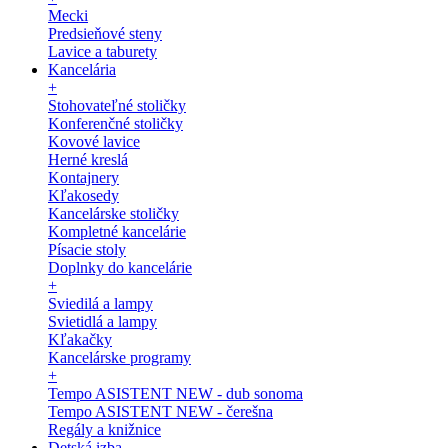
Mecki
Predsieňové steny
Lavice a taburety
Kancelária
+
Stohovateľné stoličky
Konferenčné stoličky
Kovové lavice
Herné kreslá
Kontajnery
Kľakosedy
Kancelárske stoličky
Kompletné kancelárie
Písacie stoly
Doplnky do kancelárie
+
Sviedilá a lampy
Svietidlá a lampy
Kľakačky
Kancelárske programy
+
Tempo ASISTENT NEW - dub sonoma
Tempo ASISTENT NEW - čerešna
Regály a knižnice
Detská izba