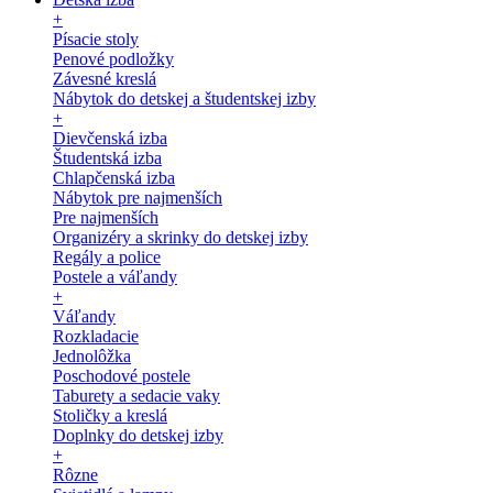
+
Písacie stoly
Penové podložky
Závesné kreslá
Nábytok do detskej a študentskej izby
+
Dievčenská izba
Študentská izba
Chlapčenská izba
Nábytok pre najmenších
Pre najmenších
Organizéry a skrinky do detskej izby
Regály a police
Postele a váľandy
+
Váľandy
Rozkladacie
Jednolôžka
Poschodové postele
Taburety a sedacie vaky
Stoličky a kreslá
Doplnky do detskej izby
+
Rôzne