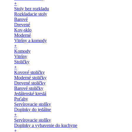
+
Stoly bez rozkladu
Rozkladacie stoly
Barové
Drevené
Kov-sklo
Moderné
Vitríny a komody
+
Komody
Vitríny
Stoličky
+
Kovové stoličky
Moderné stoličky
Drevené stoličky
Barové stoličky
Jedálenské kreslá
Poťahy
Servírovacie stolíky
Doplnky do jedálne
+
Servírovacie stolíky
Doplnky a vybavenie do kuchyne
+