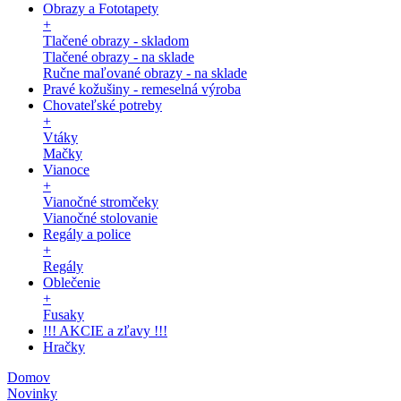
Obrazy a Fototapety
+
Tlačené obrazy - skladom
Tlačené obrazy - na sklade
Ručne maľované obrazy - na sklade
Pravé kožušiny - remeselná výroba
Chovateľské potreby
+
Vtáky
Mačky
Vianoce
+
Vianočné stromčeky
Vianočné stolovanie
Regály a police
+
Regály
Oblečenie
+
Fusaky
!!! AKCIE a zľavy !!!
Hračky
Domov
Novinky