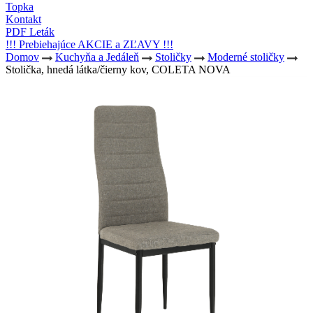
Topka
Kontakt
PDF Leták
!!! Prebiehajúce AKCIE a ZĽAVY !!!
Domov
Kuchyňa a Jedáleň
Stoličky
Moderné stoličky
Stolička, hnedá látka/čierny kov, COLETA NOVA