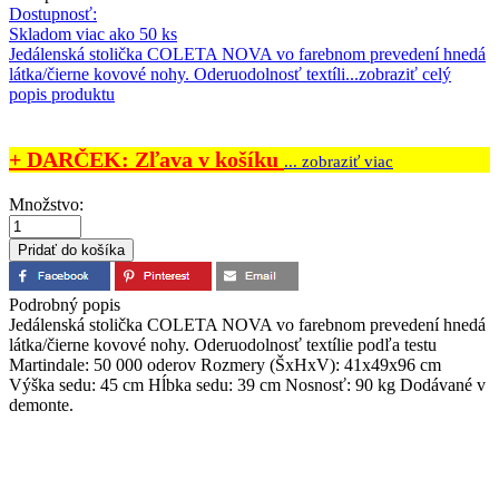
Dostupnosť:
Skladom viac ako 50 ks
Jedálenská stolička COLETA NOVA vo farebnom prevedení hnedá
látka/čierne kovové nohy. Oderuodolnosť textíli...
zobraziť celý
popis produktu
+ DARČEK: Zľava v košíku
... zobraziť viac
Množstvo:
Podrobný popis
Jedálenská stolička COLETA NOVA vo farebnom prevedení hnedá
látka/čierne kovové nohy. Oderuodolnosť textílie podľa testu
Martindale: 50 000 oderov Rozmery (ŠxHxV): 41x49x96 cm
Výška sedu: 45 cm Hĺbka sedu: 39 cm Nosnosť: 90 kg Dodávané v
demonte.