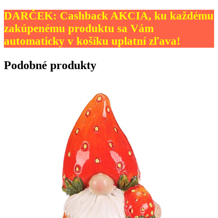
DARČEK: Cashback AKCIA, ku každému
zakúpenému produktu sa Vám
automaticky v košíku uplatní zľava!
Podobné produkty