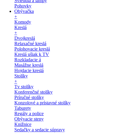
Svietidlá a lampy
Pohovky
Obývačka
+
Komody
Kreslá
+
Dvojkreslá
Relaxačné kreslá
Polohovacie kreslá
Kreslá ušiak k TV
Rozkladacie á
Masážne kreslá
Hojdacie kreslá
Stolíky
+
Tv stolíky
Konferenčné stolíky
Príručné stolíky
Konzolové a prístavné stolíky
Taburety
Regály a police
Obývacie steny
Knižnice
Sedačky a sedacie súpravy