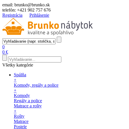
email:
brunko@brunko.sk
telefón:
+421 902 757 676
Registrácia
Prihlásenie
0
0 €
Všetky kategórie
Spálňa
+
Komody, regály a police
+
Komody
Regály a police
Matrace a rošty
+
Rošty
Matrace
Postele