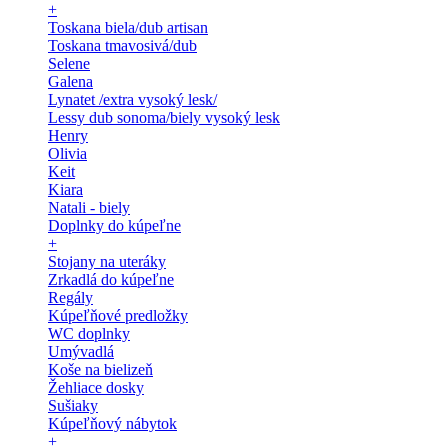
+
Toskana biela/dub artisan
Toskana tmavosivá/dub
Selene
Galena
Lynatet /extra vysoký lesk/
Lessy dub sonoma/biely vysoký lesk
Henry
Olivia
Keit
Kiara
Natali - biely
Doplnky do kúpeľne
+
Stojany na uteráky
Zrkadlá do kúpeľne
Regály
Kúpeľňové predložky
WC doplnky
Umývadlá
Koše na bielizeň
Žehliace dosky
Sušiaky
Kúpeľňový nábytok
+