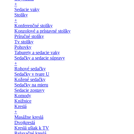
+
Sedacie vaky
Stolíky
+
Konferenčné stolíky
Konzolové a prístavné stolíky
Príručné stolíky
Tv stolíky
Pohovky
Taburety a sedacie vaky
Sedačky a sedacie súpravy
+
Rohové sedačky
Sedačky v tvare U
Kožené sedačky
Sedačky na mieru
Sedacie zostavy
Komody
Knižnice
Kreslá
+
Masážne kreslá
Dvojkreslá
Kreslá ušiak k TV
Relaxačné kreslá