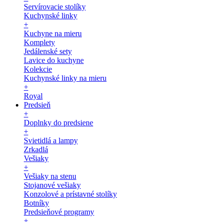
Servírovacie stolíky
Kuchynské linky
+
Kuchyne na mieru
Komplety
Jedálenské sety
Lavice do kuchyne
Kolekcie
Kuchynské linky na mieru
+
Royal
Predsieň
+
Doplnky do predsiene
+
Svietidlá a lampy
Zrkadlá
Vešiaky
+
Vešiaky na stenu
Stojanové vešiaky
Konzolové a prístavné stolíky
Botníky
Predsieňové programy
+