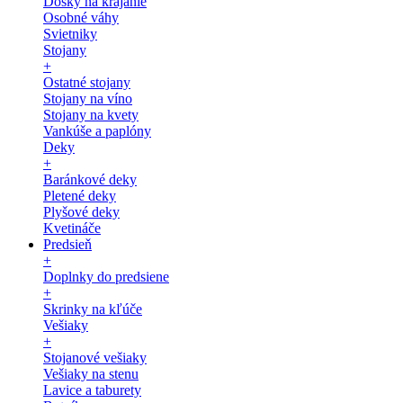
Dosky na krájanie
Osobné váhy
Svietniky
Stojany
+
Ostatné stojany
Stojany na víno
Stojany na kvety
Vankúše a paplóny
Deky
+
Baránkové deky
Pletené deky
Plyšové deky
Kvetináče
Predsieň
+
Doplnky do predsiene
+
Skrinky na kľúče
Vešiaky
+
Stojanové vešiaky
Vešiaky na stenu
Lavice a taburety