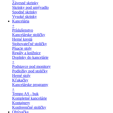
Závesné skrinky
Skrinky pod umývadlo
Spodné skrinky
Vysoké skrinky
Kancelária
+
Príslušenstvo
Kancelárske stoličky
Herné kreslá
Stohovateľné stoličky
Písacie stoly
Regály a knižnice
Doplnky do kancelárie
+
Podstavce pod monitory
Podložky pod stoličky
Herné stoly
Kľakačky
Kancelárske programy
+
Tempo AS - buk
Kompletné kancelárie
Kontajnery
Konferenčné stoličky
Obývačka