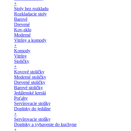
+
Stoly bez rozkladu
Rozkladacie stoly
Barové
Drevené
Kov-sklo
Moderné
Vitríny a komody
+
Komody
Vitríny
Stoličky
+
Kovové stoličky
Moderné stoličky
Drevené stoličky
Barové stoličky
Jedálenské kreslá
Poťahy
Servírovacie stolíky
Doplnky do jedálne
+
Servírovacie stolíky
Doplnky a vybavenie do kuchyne
+