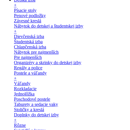
+
Písacie stoly
Penové podložky
Závesné kreslá
Nábytok do detskej a študentskej izby
+
Dievčenská izba
Študentská izba
Chlapčenská izba
Nábytok pre najmenších
Pre najmenších
Organizéry a skrinky do detskej izby
Regály a police
Postele a váľandy
+
Váľandy
Rozkladacie
Jednolôžka
Poschodové postele
Taburety a sedacie vaky
Stoličky a kreslá
Doplnky do detskej izby
+
Rôzne