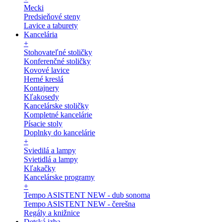
Mecki
Predsieňové steny
Lavice a taburety
Kancelária
+
Stohovateľné stoličky
Konferenčné stoličky
Kovové lavice
Herné kreslá
Kontajnery
Kľakosedy
Kancelárske stoličky
Kompletné kancelárie
Písacie stoly
Doplnky do kancelárie
+
Sviedilá a lampy
Svietidlá a lampy
Kľakačky
Kancelárske programy
+
Tempo ASISTENT NEW - dub sonoma
Tempo ASISTENT NEW - čerešna
Regály a knižnice
Detská izba