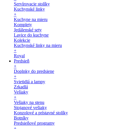
Servírovacie stolíky
Kuchynské linky
+
Kuchyne na mieru
Komplety
Jedálenské sety
Lavice do kuchyne
Kolekcie
Kuchynské linky na mieru
+
Royal
Predsieň
+
Doplnky do predsiene
+
Svietidlá a lampy
Zrkadlá
Vešiaky
+
Vešiaky na stenu
Stojanové vešiaky
Konzolové a prístavné stolíky
Botníky
Predsieňové programy
+