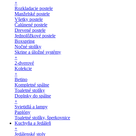
+
Rozkladacie postele
Manželské postele
Všetky postele
Čalúnené postele
Drevené postele
Jednolôžkové postele
Boxspring
Nočné stolíky
Skrine a úložné systémy
+
2-dverové
Kolekcie
+
Betino
Kompletné spálne
Toaletné stolíky
Doplnky do spálne
+
Svietidlá a lampy
Paplóny
Toaletné stolíky, šperkovnice
Kuchyňa a Jedáleň
+
Jedálenské stoly