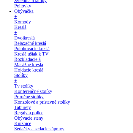
Svietidlá a lampy
Pohovky
Obývačka
+
Komody
Kreslá
+
Dvojkreslá
Relaxačné kreslá
Polohovacie kreslá
Kreslá ušiak k TV
Rozkladacie á
Masážne kreslá
Hojdacie kreslá
Stolíky
+
Tv stolíky
Konferenčné stolíky
Príručné stolíky
Konzolové a prístavné stolíky
Taburety
Regály a police
Obývacie steny
Knižnice
Sedačky a sedacie súpravy