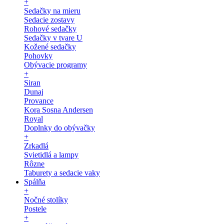
+
Sedačky na mieru
Sedacie zostavy
Rohové sedačky
Sedačky v tvare U
Kožené sedačky
Pohovky
Obývacie programy
+
Siran
Dunaj
Provance
Kora Sosna Andersen
Royal
Doplnky do obývačky
+
Zrkadlá
Svietidlá a lampy
Rôzne
Taburety a sedacie vaky
Spálňa
+
Nočné stolíky
Postele
+