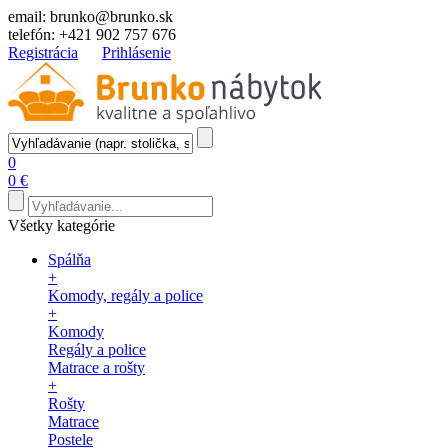
email:
brunko@brunko.sk
telefón:
+421 902 757 676
Registrácia
Prihlásenie
0
0 €
Všetky kategórie
Spálňa
+
Komody, regály a police
+
Komody
Regály a police
Matrace a rošty
+
Rošty
Matrace
Postele