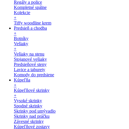
Regály a police
Kompletné spálne
Kolekcie
+
Tiffy woodline krem
Predsieň a chodba
+
Botníky
Vešiaky
+
Vešiaky na stenu
Stojanové vešiaky
Predsieňové steny
Lavice a taburety
Komody do predsiene
Kúpeľňa
+
Kúpeľňové skrinky
+
Vysoké skrinky
Spodné skrinky
Skrinky pod umývadlo
Skrinky nad práčku
Závesné skrinky
Kúpeľňové zostavy