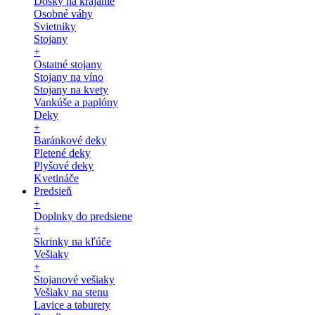
Dosky na krájanie
Osobné váhy
Svietniky
Stojany
+
Ostatné stojany
Stojany na víno
Stojany na kvety
Vankúše a paplóny
Deky
+
Baránkové deky
Pletené deky
Plyšové deky
Kvetináče
Predsieň
+
Doplnky do predsiene
+
Skrinky na kľúče
Vešiaky
+
Stojanové vešiaky
Vešiaky na stenu
Lavice a taburety