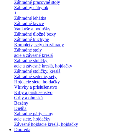
Záhradné pracovné stoly
Záhradný nábytok
+
Záhradné lehátka
Záhradné lavice
Vankúše a podušky
Záhradné úložné boxy
Záhradné kuchyne
Komplety, sety do záhrady
Záhradné stoly
acie a závesné kreslá
Záhradné stoličky
acie a závesné kreslá, hojdačky
Záhradné stoličky, kreslá
Záhradné sedenie, sety
Hojdacie siete, hojdačky
Vírivky a príslušenstvo
Krby a príslušenstvo
Grily a ohniská
Bazény
Dielňa
Záhradné párty stany
acie siete, hojdačky
Závesné hojdacie kreslá, hojdačky
Dopredaj