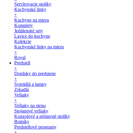
Servírovacie stolíky
Kuchynské linky
+
Kuchyne na mieru
Komplety
Jedálenské sety
Lavice do kuchyne
Kolekcie
Kuchynské linky na mieru
+
Royal
Predsieň
+
Doplnky do predsiene
+
Svietidlá a lampy
Zrkadlá
Vešiaky
+
Vešiaky na stenu
Stojanové vešiaky
Konzolové a prístavné stolíky
Botníky
Predsieňové programy
+