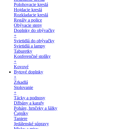
Polohovacie kreslá
Hojdacie kreslá
Rozkladacie kreslá
Regály a police
Obývacie steny
Doplnky do obývačky
+
Svietidlá do obývačky
Svietidlá a lampy
Taburetky
Konferenčné stolíky
+
Kovové
Bytové doplnky
+
Zrkadlá
Stolovanie
+
Tácky a podnosy
Džbány a karafy
Poháre, hrnčeky a šálky
Čajníky
Taniere
Jedálenské súpravy
Misky a misy