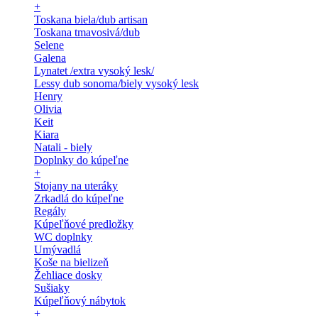
+
Toskana biela/dub artisan
Toskana tmavosivá/dub
Selene
Galena
Lynatet /extra vysoký lesk/
Lessy dub sonoma/biely vysoký lesk
Henry
Olivia
Keit
Kiara
Natali - biely
Doplnky do kúpeľne
+
Stojany na uteráky
Zrkadlá do kúpeľne
Regály
Kúpeľňové predložky
WC doplnky
Umývadlá
Koše na bielizeň
Žehliace dosky
Sušiaky
Kúpeľňový nábytok
+