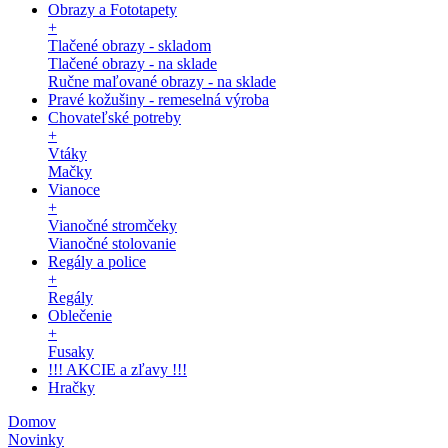
Obrazy a Fototapety
+
Tlačené obrazy - skladom
Tlačené obrazy - na sklade
Ručne maľované obrazy - na sklade
Pravé kožušiny - remeselná výroba
Chovateľské potreby
+
Vtáky
Mačky
Vianoce
+
Vianočné stromčeky
Vianočné stolovanie
Regály a police
+
Regály
Oblečenie
+
Fusaky
!!! AKCIE a zľavy !!!
Hračky
Domov
Novinky