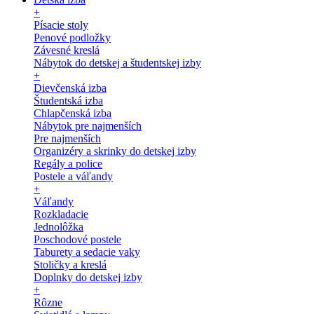
+
Písacie stoly
Penové podložky
Závesné kreslá
Nábytok do detskej a študentskej izby
+
Dievčenská izba
Študentská izba
Chlapčenská izba
Nábytok pre najmenších
Pre najmenších
Organizéry a skrinky do detskej izby
Regály a police
Postele a váľandy
+
Váľandy
Rozkladacie
Jednolôžka
Poschodové postele
Taburety a sedacie vaky
Stoličky a kreslá
Doplnky do detskej izby
+
Rôzne