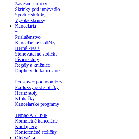
Závesné skrinky
Skrinky pod umývadlo
Spodné skrinky
Vysoké skrinky
Kancelária
+
Príslušenstvo
Kancelárske stoličky
Herné kreslá
Stohovateľné stoličky
Písacie stoly
Regály a knižnice
Doplnky do kancelárie
+
Podstavce pod monitory
Podložky pod stoličky
Herné stoly
Kľakačky
Kancelárske programy
+
Tempo AS - buk
Kompletné kancelárie
Kontajnery
Konferenčné stoličky
Obývačka