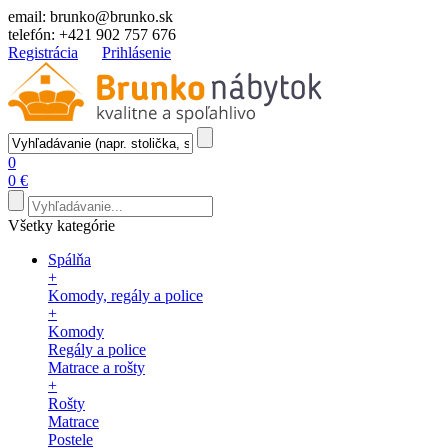
email:
brunko@brunko.sk
telefón:
+421 902 757 676
Registrácia
Prihlásenie
0
0 €
Všetky kategórie
Spálňa
+
Komody, regály a police
+
Komody
Regály a police
Matrace a rošty
+
Rošty
Matrace
Postele