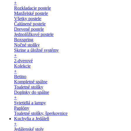
+
Rozkladacie postele
Manželské postele
Všetky postele
Čalúnené postele
Drevené postele
Jednolôžkové postele
Boxspring
Nočné stolíky
Skrine a úložné systémy
+
2-dverové
Kolekcie
+
Betino
Kompletné spálne
Toaletné stolíky
Doplnky do spálne
+
Svietidlá a lampy
Paplóny
Toaletné stolíky, šperkovnice
Kuchyňa a Jedáleň
+
Jedálenské stoly