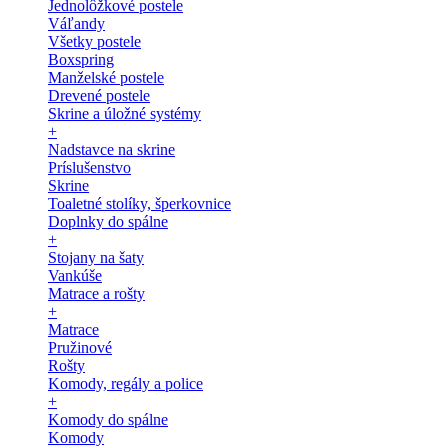
Jednolôžkové postele
Váľandy
Všetky postele
Boxspring
Manželské postele
Drevené postele
Skrine a úložné systémy
+
Nadstavce na skrine
Príslušenstvo
Skrine
Toaletné stolíky, šperkovnice
Doplnky do spálne
+
Stojany na šaty
Vankúše
Matrace a rošty
+
Matrace
Pružinové
Rošty
Komody, regály a police
+
Komody do spálne
Komody