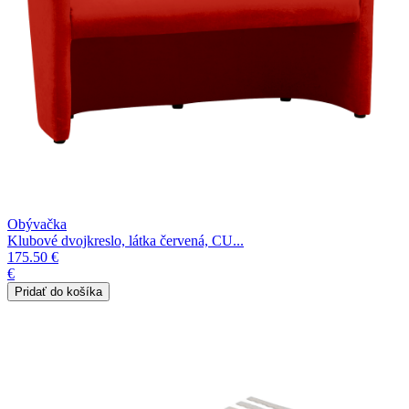
Obývačka
Klubové dvojkreslo, látka červená, CU...
175.50 €
€