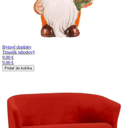
Bytové doplnky
Trpaslík jahodový
9.00 €
9.00 €