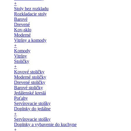
+
Stoly bez rozkladu
Rozkladacie stoly
Barové
Drevené
Kov-sklo
Moderné
Vitríny a komody
+
Komody
Vitríny
Stoličky
+
Kovové stoličky
Moderné stoličky
Drevené stoličky
Barové stoličky
Jedálenské kreslá
Poťahy
Servírovacie stolíky
Doplnky do jedálne
+
Servírovacie stolíky
Doplnky a vybavenie do kuchyne
+