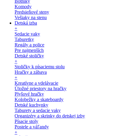
Botníky
Komody
Predsieňové steny
Vešiaky na stenu
Detská izba
+
Sedacie vaky
Taburetky
Regály a police
Pre najmenších
Detské stoličky
+
Stoličky k písaciemu stolu
Hračky a zábava
+
Kreatívne a vdelávacie
Úložné priestory na hračky
Plyšové hračky
Kolobežky a skateboardy
Detské kuchynky
Taburety a sedacie vaky
Organizéry a skrinky do detskej izby
Písacie stoly
Postele a váľandy
+