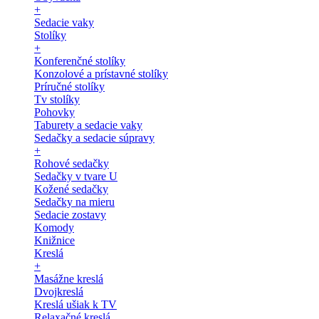
+
Sedacie vaky
Stolíky
+
Konferenčné stolíky
Konzolové a prístavné stolíky
Príručné stolíky
Tv stolíky
Pohovky
Taburety a sedacie vaky
Sedačky a sedacie súpravy
+
Rohové sedačky
Sedačky v tvare U
Kožené sedačky
Sedačky na mieru
Sedacie zostavy
Komody
Knižnice
Kreslá
+
Masážne kreslá
Dvojkreslá
Kreslá ušiak k TV
Relaxačné kreslá