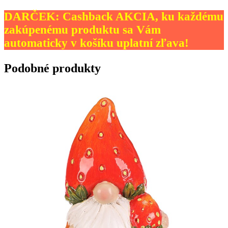
DARČEK: Cashback AKCIA, ku každému
zakúpenému produktu sa Vám
automaticky v košíku uplatní zľava!
Podobné produkty