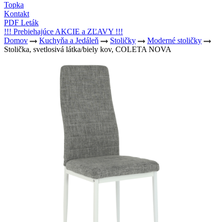
Topka
Kontakt
PDF Leták
!!! Prebiehajúce AKCIE a ZĽAVY !!!
Domov
Kuchyňa a Jedáleň
Stoličky
Moderné stoličky
Stolička, svetlosivá látka/biely kov, COLETA NOVA