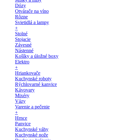
Dózy
Otvárače na víno
Rôzne
Svietidlá a lampy
+
Stolné
Stojacie
Závesné
Nástenné
Košíky a úložné boxy
Elektro
+
Hriankovače
Kuchynské roboty
Rýchlovarné kanvice
Kávovary
Mixéry
Vázy
Varenie a pečenie
+
Hrnce
Panvice
Kuchynské váhy
Kuchynské nože