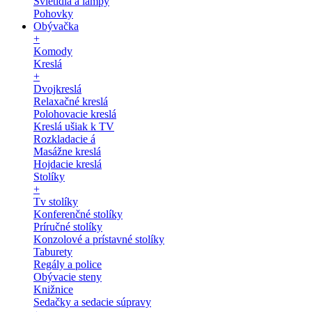
Svietidlá a lampy
Pohovky
Obývačka
+
Komody
Kreslá
+
Dvojkreslá
Relaxačné kreslá
Polohovacie kreslá
Kreslá ušiak k TV
Rozkladacie á
Masážne kreslá
Hojdacie kreslá
Stolíky
+
Tv stolíky
Konferenčné stolíky
Príručné stolíky
Konzolové a prístavné stolíky
Taburety
Regály a police
Obývacie steny
Knižnice
Sedačky a sedacie súpravy