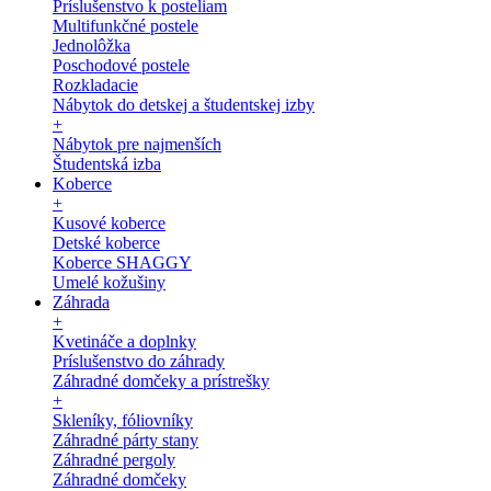
Príslušenstvo k posteliam
Multifunkčné postele
Jednolôžka
Poschodové postele
Rozkladacie
Nábytok do detskej a študentskej izby
+
Nábytok pre najmenších
Študentská izba
Koberce
+
Kusové koberce
Detské koberce
Koberce SHAGGY
Umelé kožušiny
Záhrada
+
Kvetináče a doplnky
Príslušenstvo do záhrady
Záhradné domčeky a prístrešky
+
Skleníky, fóliovníky
Záhradné párty stany
Záhradné pergoly
Záhradné domčeky