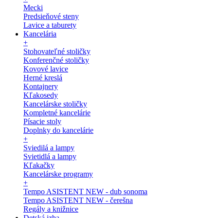
Mecki
Predsieňové steny
Lavice a taburety
Kancelária
+
Stohovateľné stoličky
Konferenčné stoličky
Kovové lavice
Herné kreslá
Kontajnery
Kľakosedy
Kancelárske stoličky
Kompletné kancelárie
Písacie stoly
Doplnky do kancelárie
+
Sviedilá a lampy
Svietidlá a lampy
Kľakačky
Kancelárske programy
+
Tempo ASISTENT NEW - dub sonoma
Tempo ASISTENT NEW - čerešna
Regály a knižnice
Detská izba