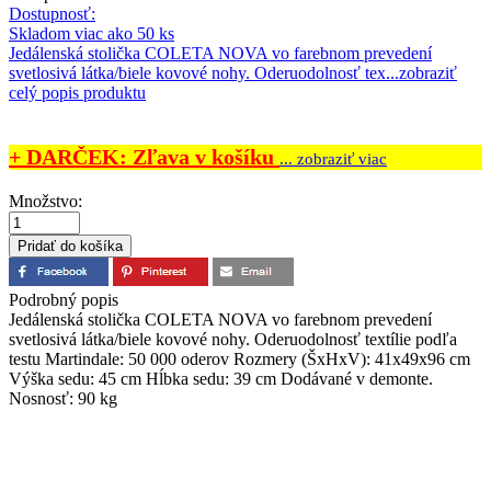
Dostupnosť:
Skladom viac ako 50 ks
Jedálenská stolička COLETA NOVA vo farebnom prevedení
svetlosivá látka/biele kovové nohy. Oderuodolnosť tex...
zobraziť
celý popis produktu
+ DARČEK: Zľava v košíku
... zobraziť viac
Množstvo:
Podrobný popis
Jedálenská stolička COLETA NOVA vo farebnom prevedení
svetlosivá látka/biele kovové nohy. Oderuodolnosť textílie podľa
testu Martindale: 50 000 oderov Rozmery (ŠxHxV): 41x49x96 cm
Výška sedu: 45 cm Hĺbka sedu: 39 cm Dodávané v demonte.
Nosnosť: 90 kg