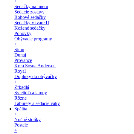
+
Sedačky na mieru
Sedacie zostavy
Rohové sedačky
Sedačky v tvare U
Kožené sedačky
Pohovky
Obývacie programy
+
Siran
Dunaj
Provance
Kora Sosna Andersen
Royal
Doplnky do obývačky
+
Zrkadlá
Svietidlá a lampy
Rôzne
Taburety a sedacie vaky
Spálňa
+
Nočné stolíky
Postele
+