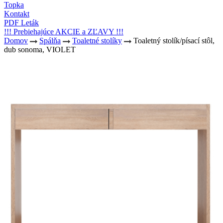
Topka
Kontakt
PDF Leták
!!! Prebiehajúce AKCIE a ZĽAVY !!!
Domov
Spálňa
Toaletné stolíky
Toaletný stolík/písací stôl,
dub sonoma, VIOLET