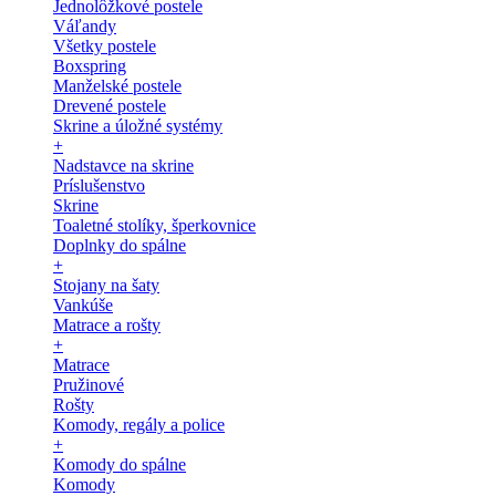
Jednolôžkové postele
Váľandy
Všetky postele
Boxspring
Manželské postele
Drevené postele
Skrine a úložné systémy
+
Nadstavce na skrine
Príslušenstvo
Skrine
Toaletné stolíky, šperkovnice
Doplnky do spálne
+
Stojany na šaty
Vankúše
Matrace a rošty
+
Matrace
Pružinové
Rošty
Komody, regály a police
+
Komody do spálne
Komody