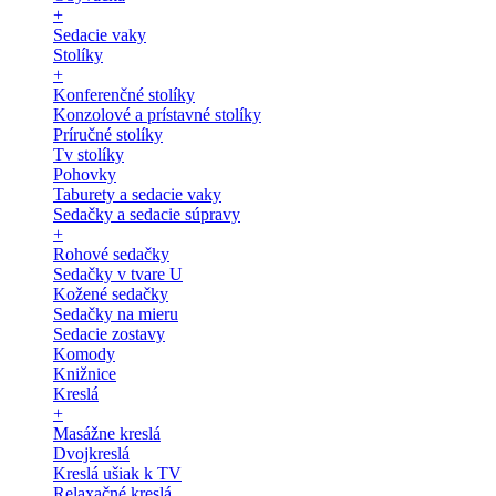
+
Sedacie vaky
Stolíky
+
Konferenčné stolíky
Konzolové a prístavné stolíky
Príručné stolíky
Tv stolíky
Pohovky
Taburety a sedacie vaky
Sedačky a sedacie súpravy
+
Rohové sedačky
Sedačky v tvare U
Kožené sedačky
Sedačky na mieru
Sedacie zostavy
Komody
Knižnice
Kreslá
+
Masážne kreslá
Dvojkreslá
Kreslá ušiak k TV
Relaxačné kreslá