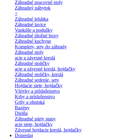
Záhradné pracovné stoly
Záhradný nábytok
+
Záhradné lehátka
Záhradné lavice
Vankúše a podušky
Záhradné úložné boxy
Záhradné kuchyne
Komplety, sety do záhrady
Záhradné stoly
acie a závesné kreslá
Záhradné stoličky
acie a závesné kreslá, hojdačky
Záhradné stoličky, kreslá
Záhradné sedenie, sety
Hojdacie siete, hojdačky
Vírivky a príslušenstvo
Krby a príslušenstvo
Grily a ohniská
Bazény
Dielňa
Záhradné párty stany
acie siete, hojdačky
Závesné hojdacie kreslá, hojdačky
Dopredaj