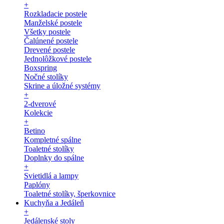
+
Rozkladacie postele
Manželské postele
Všetky postele
Čalúnené postele
Drevené postele
Jednolôžkové postele
Boxspring
Nočné stolíky
Skrine a úložné systémy
+
2-dverové
Kolekcie
+
Betino
Kompletné spálne
Toaletné stolíky
Doplnky do spálne
+
Svietidlá a lampy
Paplóny
Toaletné stolíky, šperkovnice
Kuchyňa a Jedáleň
+
Jedálenské stoly