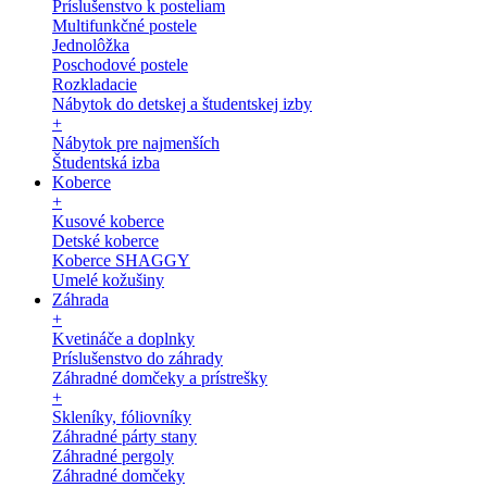
Príslušenstvo k posteliam
Multifunkčné postele
Jednolôžka
Poschodové postele
Rozkladacie
Nábytok do detskej a študentskej izby
+
Nábytok pre najmenších
Študentská izba
Koberce
+
Kusové koberce
Detské koberce
Koberce SHAGGY
Umelé kožušiny
Záhrada
+
Kvetináče a doplnky
Príslušenstvo do záhrady
Záhradné domčeky a prístrešky
+
Skleníky, fóliovníky
Záhradné párty stany
Záhradné pergoly
Záhradné domčeky