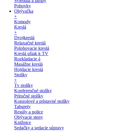
Svietidlá a lampy
Pohovky
Obývačka
+
Komody
Kreslá
+
Dvojkreslá
Relaxačné kreslá
Polohovacie kreslá
Kreslá ušiak k TV
Rozkladacie á
Masážne kreslá
Hojdacie kreslá
Stolíky
+
Tv stolíky
Konferenčné stolíky
Príručné stolíky
Konzolové a prístavné stolíky
Taburety
Regály a police
Obývacie steny
Knižnice
Sedačky a sedacie súpravy