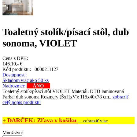
Toaletný stolík/písací stôl, dub
sonoma, VIOLET
Cena s DPH:
146.10,- €
Kód produktu:
0000211127
Dostupnosť:
Skladom viac ako 50 ks
Nadrozmer:
ÁNO
Toaletný stolík/písací stôl VIOLET Materiál: DTD laminovaná
Farba: dub sonoma Rozmery (ŠxHxV): 115x40x78 cm...
zobraziť
celý popis produktu
+ DARČEK: Zľava v košíku
... zobraziť viac
Množstvo: