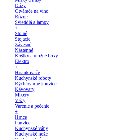
Dózy
Otvárače na víno
Rôzne
Svietidlá a lampy
+
Stolné
Stojacie
Závesné
Nástenné
Košíky a úložné boxy
Elektro
+
Hriankovače
Kuchynské roboty
Rýchlovarné kanvice
Kávovary
Mixéry
Vázy
Varenie a pečenie
+
Hrnce
Panvice
Kuchynské váhy
Kuchynské nože