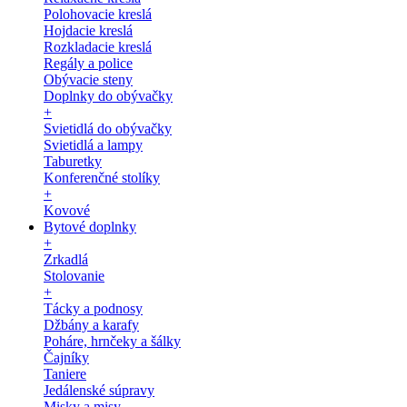
Polohovacie kreslá
Hojdacie kreslá
Rozkladacie kreslá
Regály a police
Obývacie steny
Doplnky do obývačky
+
Svietidlá do obývačky
Svietidlá a lampy
Taburetky
Konferenčné stolíky
+
Kovové
Bytové doplnky
+
Zrkadlá
Stolovanie
+
Tácky a podnosy
Džbány a karafy
Poháre, hrnčeky a šálky
Čajníky
Taniere
Jedálenské súpravy
Misky a misy