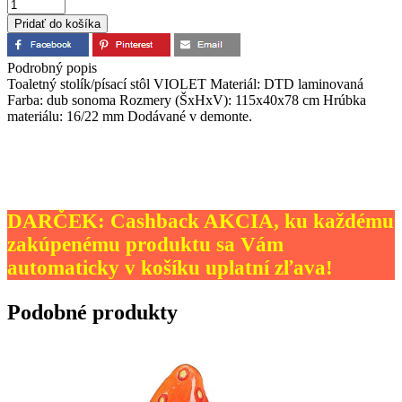
Podrobný popis
Toaletný stolík/písací stôl VIOLET Materiál: DTD laminovaná
Farba: dub sonoma Rozmery (ŠxHxV): 115x40x78 cm Hrúbka
materiálu: 16/22 mm Dodávané v demonte.
DARČEK: Cashback AKCIA, ku každému
zakúpenému produktu sa Vám
automaticky v košíku uplatní zľava!
Podobné produkty