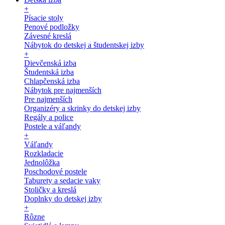
+
Písacie stoly
Penové podložky
Závesné kreslá
Nábytok do detskej a študentskej izby
+
Dievčenská izba
Študentská izba
Chlapčenská izba
Nábytok pre najmenších
Pre najmenších
Organizéry a skrinky do detskej izby
Regály a police
Postele a váľandy
+
Váľandy
Rozkladacie
Jednolôžka
Poschodové postele
Taburety a sedacie vaky
Stoličky a kreslá
Doplnky do detskej izby
+
Rôzne