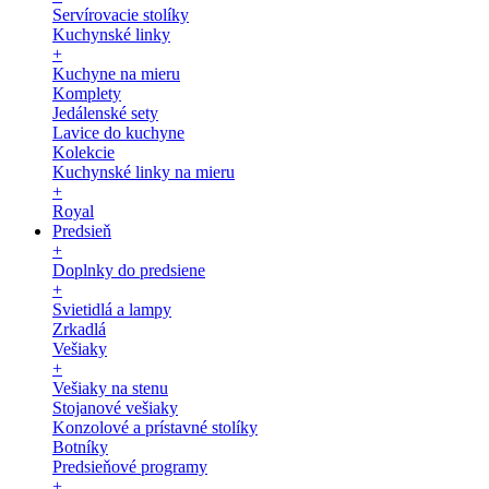
Servírovacie stolíky
Kuchynské linky
+
Kuchyne na mieru
Komplety
Jedálenské sety
Lavice do kuchyne
Kolekcie
Kuchynské linky na mieru
+
Royal
Predsieň
+
Doplnky do predsiene
+
Svietidlá a lampy
Zrkadlá
Vešiaky
+
Vešiaky na stenu
Stojanové vešiaky
Konzolové a prístavné stolíky
Botníky
Predsieňové programy
+