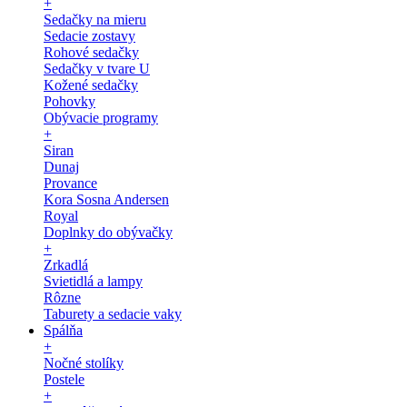
+
Sedačky na mieru
Sedacie zostavy
Rohové sedačky
Sedačky v tvare U
Kožené sedačky
Pohovky
Obývacie programy
+
Siran
Dunaj
Provance
Kora Sosna Andersen
Royal
Doplnky do obývačky
+
Zrkadlá
Svietidlá a lampy
Rôzne
Taburety a sedacie vaky
Spálňa
+
Nočné stolíky
Postele
+