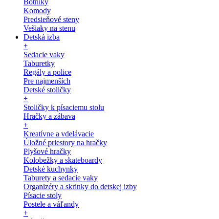
Botníky
Komody
Predsieňové steny
Vešiaky na stenu
Detská izba
+
Sedacie vaky
Taburetky
Regály a police
Pre najmenších
Detské stoličky
+
Stoličky k písaciemu stolu
Hračky a zábava
+
Kreatívne a vdelávacie
Úložné priestory na hračky
Plyšové hračky
Kolobežky a skateboardy
Detské kuchynky
Taburety a sedacie vaky
Organizéry a skrinky do detskej izby
Písacie stoly
Postele a váľandy
+