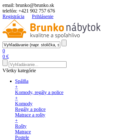
email:
brunko@brunko.sk
telefón:
+421 902 757 676
Registrácia
Prihlásenie
0
0 €
Všetky kategórie
Spálňa
+
Komody, regály a police
+
Komody
Regály a police
Matrace a rošty
+
Rošty
Matrace
Postele