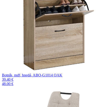
Botník, mdf, hnedá, ABO-G1014 OAK
39.40 €
48.00 €