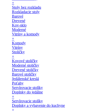
+
Stoly bez rozkladu
Rozkladacie stoly
Barové
Drevené
Kov-sklo
Moderné
Vitríny a komody
+
Komody
Vitríny
Stoličky
+
Kovové stoličky
Moderné stoličky
Drevené stoličky
Barové stoličky
Jedálenské kreslá
Poťahy
Servírovacie stolíky
Doplnky do jedálne
+
Servírovacie stolíky
Doplnky a vybavenie do kuchyne
+