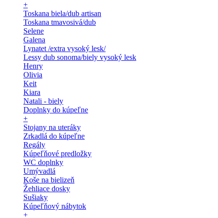
+
Toskana biela/dub artisan
Toskana tmavosivá/dub
Selene
Galena
Lynatet /extra vysoký lesk/
Lessy dub sonoma/biely vysoký lesk
Henry
Olivia
Keit
Kiara
Natali - biely
Doplnky do kúpeľne
+
Stojany na uteráky
Zrkadlá do kúpeľne
Regály
Kúpeľňové predložky
WC doplnky
Umývadlá
Koše na bielizeň
Žehliace dosky
Sušiaky
Kúpeľňový nábytok
+