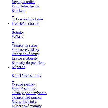
Regály a police
Kompletné spálne
Kolekcie
+
Tiffy woodline krem
Predsieň a chodba
+
Botníky
Vešiaky
+
Vešiaky na stenu
Stojanové vešiaky
Predsieňové steny
Lavice a taburety
Komody do predsiene
Kúpeľňa
+
Kúpeľňové skrinky
+
Vysoké skrinky
Spodné skrinky
Skrinky pod umývadlo
Skrinky nad práčku
Závesné skrinky
Kúpeľňové zostavy