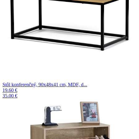
Stôl konferenčný, 90x48x41 cm, MDF, d...
19.60 €
35.00 €