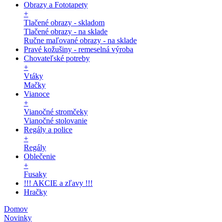
Obrazy a Fototapety
+
Tlačené obrazy - skladom
Tlačené obrazy - na sklade
Ručne maľované obrazy - na sklade
Pravé kožušiny - remeselná výroba
Chovateľské potreby
+
Vtáky
Mačky
Vianoce
+
Vianočné stromčeky
Vianočné stolovanie
Regály a police
+
Regály
Oblečenie
+
Fusaky
!!! AKCIE a zľavy !!!
Hračky
Domov
Novinky