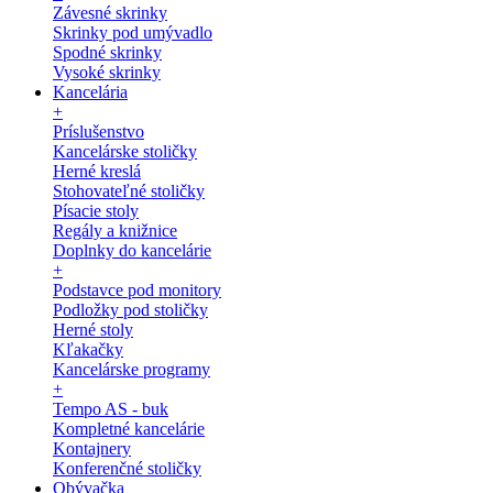
Závesné skrinky
Skrinky pod umývadlo
Spodné skrinky
Vysoké skrinky
Kancelária
+
Príslušenstvo
Kancelárske stoličky
Herné kreslá
Stohovateľné stoličky
Písacie stoly
Regály a knižnice
Doplnky do kancelárie
+
Podstavce pod monitory
Podložky pod stoličky
Herné stoly
Kľakačky
Kancelárske programy
+
Tempo AS - buk
Kompletné kancelárie
Kontajnery
Konferenčné stoličky
Obývačka