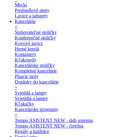
Mecki
Predsieňové steny
Lavice a taburety
Kancelária
+
Stohovateľné stoličky
Konferenčné stoličky
Kovové lavice
Herné kreslá
Kontajnery
Kľakosedy
Kancelárske stoličky
Kompletné kancelárie
Písacie stoly
Doplnky do kancelárie
+
Sviedilá a lampy
Svietidlá a lampy
Kľakačky
Kancelárske programy
+
Tempo ASISTENT NEW - dub sonoma
Tempo ASISTENT NEW - čerešna
Regály a knižnice
Detská izba