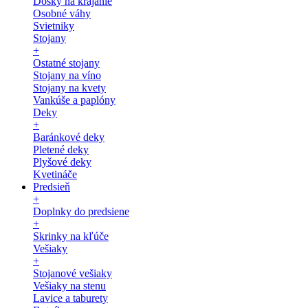
Dosky na krájanie
Osobné váhy
Svietniky
Stojany
+
Ostatné stojany
Stojany na víno
Stojany na kvety
Vankúše a paplóny
Deky
+
Baránkové deky
Pletené deky
Plyšové deky
Kvetináče
Predsieň
+
Doplnky do predsiene
+
Skrinky na kľúče
Vešiaky
+
Stojanové vešiaky
Vešiaky na stenu
Lavice a taburety