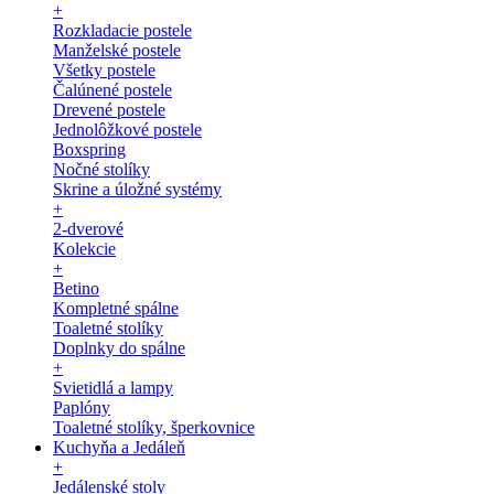
+
Rozkladacie postele
Manželské postele
Všetky postele
Čalúnené postele
Drevené postele
Jednolôžkové postele
Boxspring
Nočné stolíky
Skrine a úložné systémy
+
2-dverové
Kolekcie
+
Betino
Kompletné spálne
Toaletné stolíky
Doplnky do spálne
+
Svietidlá a lampy
Paplóny
Toaletné stolíky, šperkovnice
Kuchyňa a Jedáleň
+
Jedálenské stoly