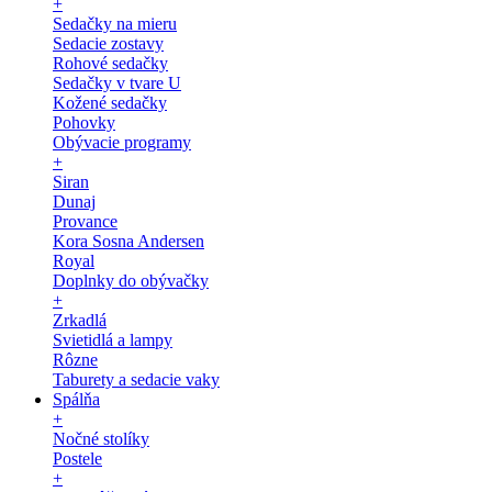
+
Sedačky na mieru
Sedacie zostavy
Rohové sedačky
Sedačky v tvare U
Kožené sedačky
Pohovky
Obývacie programy
+
Siran
Dunaj
Provance
Kora Sosna Andersen
Royal
Doplnky do obývačky
+
Zrkadlá
Svietidlá a lampy
Rôzne
Taburety a sedacie vaky
Spálňa
+
Nočné stolíky
Postele
+