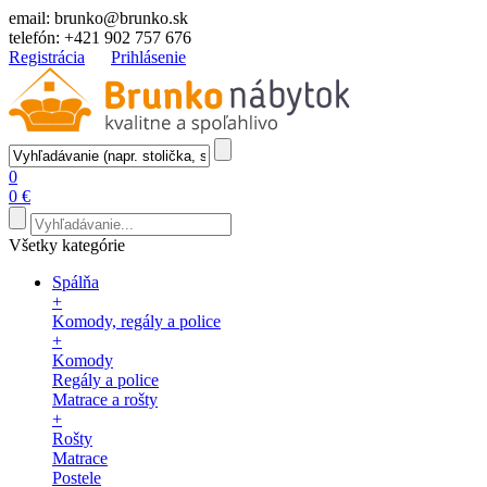
email:
brunko@brunko.sk
telefón:
+421 902 757 676
Registrácia
Prihlásenie
0
0 €
Všetky kategórie
Spálňa
+
Komody, regály a police
+
Komody
Regály a police
Matrace a rošty
+
Rošty
Matrace
Postele