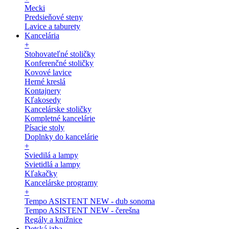
Mecki
Predsieňové steny
Lavice a taburety
Kancelária
+
Stohovateľné stoličky
Konferenčné stoličky
Kovové lavice
Herné kreslá
Kontajnery
Kľakosedy
Kancelárske stoličky
Kompletné kancelárie
Písacie stoly
Doplnky do kancelárie
+
Sviedilá a lampy
Svietidlá a lampy
Kľakačky
Kancelárske programy
+
Tempo ASISTENT NEW - dub sonoma
Tempo ASISTENT NEW - čerešna
Regály a knižnice
Detská izba