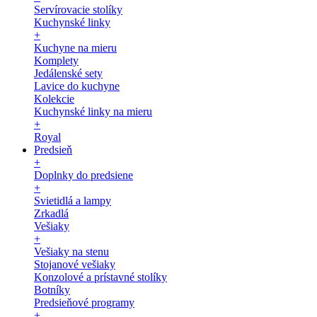
Servírovacie stolíky
Kuchynské linky
+
Kuchyne na mieru
Komplety
Jedálenské sety
Lavice do kuchyne
Kolekcie
Kuchynské linky na mieru
+
Royal
Predsieň
+
Doplnky do predsiene
+
Svietidlá a lampy
Zrkadlá
Vešiaky
+
Vešiaky na stenu
Stojanové vešiaky
Konzolové a prístavné stolíky
Botníky
Predsieňové programy
+