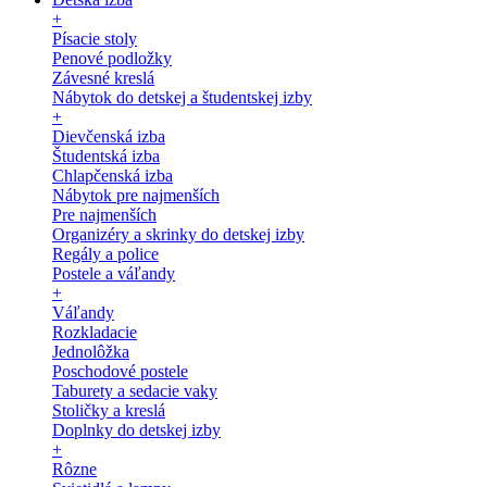
+
Písacie stoly
Penové podložky
Závesné kreslá
Nábytok do detskej a študentskej izby
+
Dievčenská izba
Študentská izba
Chlapčenská izba
Nábytok pre najmenších
Pre najmenších
Organizéry a skrinky do detskej izby
Regály a police
Postele a váľandy
+
Váľandy
Rozkladacie
Jednolôžka
Poschodové postele
Taburety a sedacie vaky
Stoličky a kreslá
Doplnky do detskej izby
+
Rôzne