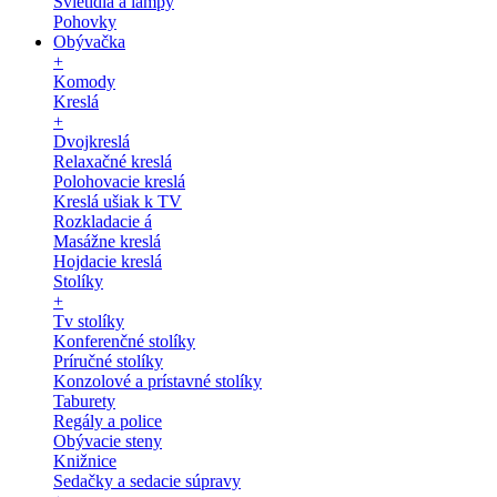
Svietidlá a lampy
Pohovky
Obývačka
+
Komody
Kreslá
+
Dvojkreslá
Relaxačné kreslá
Polohovacie kreslá
Kreslá ušiak k TV
Rozkladacie á
Masážne kreslá
Hojdacie kreslá
Stolíky
+
Tv stolíky
Konferenčné stolíky
Príručné stolíky
Konzolové a prístavné stolíky
Taburety
Regály a police
Obývacie steny
Knižnice
Sedačky a sedacie súpravy