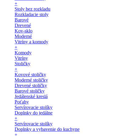
+
Stoly bez rozkladu
Rozkladacie stoly
Barové
Drevené
Kov-sklo
Moderné
Vitríny a komody
+
Komody
Vitríny
Stoličky
+
Kovové stoličky
Moderné stoličky
Drevené stoličky
Barové stoličky
Jedálenské kreslá
Poťahy
Servírovacie stolíky
Doplnky do jedálne
+
Servírovacie stolíky
Doplnky a vybavenie do kuchyne
+