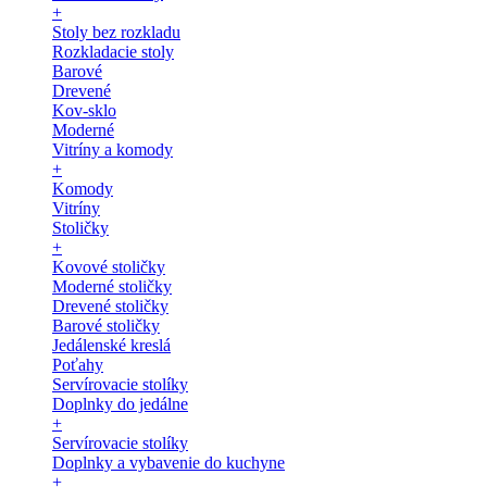
+
Stoly bez rozkladu
Rozkladacie stoly
Barové
Drevené
Kov-sklo
Moderné
Vitríny a komody
+
Komody
Vitríny
Stoličky
+
Kovové stoličky
Moderné stoličky
Drevené stoličky
Barové stoličky
Jedálenské kreslá
Poťahy
Servírovacie stolíky
Doplnky do jedálne
+
Servírovacie stolíky
Doplnky a vybavenie do kuchyne
+