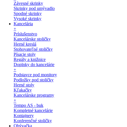
Závesné skrinky
Skrinky pod umývadlo
Spodné skrinky
Vysoké skrinky
Kancelária
+
Príslušenstvo
Kancelárske stoličky
Herné kreslá
Stohovateľné stoličky
Písacie stoly
Regály a knižnice
Doplnky do kancelárie
+
Podstavce pod monitory
Podložky pod stoličky
Herné stoly
Kľakačky
Kancelárske programy
+
Tempo AS - buk
Kompletné kancelárie
Kontajnery
Konferenčné stoličky
Obývačka