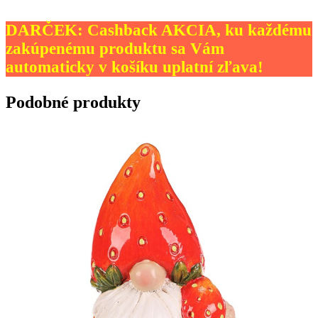
DARČEK: Cashback AKCIA, ku každému
zakúpenému produktu sa Vám
automaticky v košíku uplatní zľava!
Podobné produkty