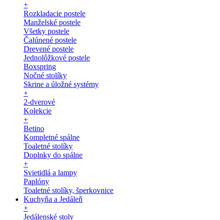
+
Rozkladacie postele
Manželské postele
Všetky postele
Čalúnené postele
Drevené postele
Jednolôžkové postele
Boxspring
Nočné stolíky
Skrine a úložné systémy
+
2-dverové
Kolekcie
+
Betino
Kompletné spálne
Toaletné stolíky
Doplnky do spálne
+
Svietidlá a lampy
Paplóny
Toaletné stolíky, šperkovnice
Kuchyňa a Jedáleň
+
Jedálenské stoly