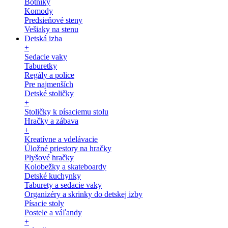
Botníky
Komody
Predsieňové steny
Vešiaky na stenu
Detská izba
+
Sedacie vaky
Taburetky
Regály a police
Pre najmenších
Detské stoličky
+
Stoličky k písaciemu stolu
Hračky a zábava
+
Kreatívne a vdelávacie
Úložné priestory na hračky
Plyšové hračky
Kolobežky a skateboardy
Detské kuchynky
Taburety a sedacie vaky
Organizéry a skrinky do detskej izby
Písacie stoly
Postele a váľandy
+