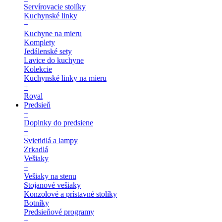
Servírovacie stolíky
Kuchynské linky
+
Kuchyne na mieru
Komplety
Jedálenské sety
Lavice do kuchyne
Kolekcie
Kuchynské linky na mieru
+
Royal
Predsieň
+
Doplnky do predsiene
+
Svietidlá a lampy
Zrkadlá
Vešiaky
+
Vešiaky na stenu
Stojanové vešiaky
Konzolové a prístavné stolíky
Botníky
Predsieňové programy
+