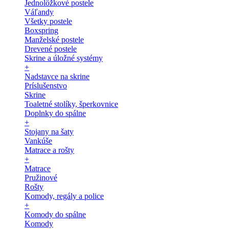
Jednolôžkové postele
Váľandy
Všetky postele
Boxspring
Manželské postele
Drevené postele
Skrine a úložné systémy
+
Nadstavce na skrine
Príslušenstvo
Skrine
Toaletné stolíky, šperkovnice
Doplnky do spálne
+
Stojany na šaty
Vankúše
Matrace a rošty
+
Matrace
Pružinové
Rošty
Komody, regály a police
+
Komody do spálne
Komody