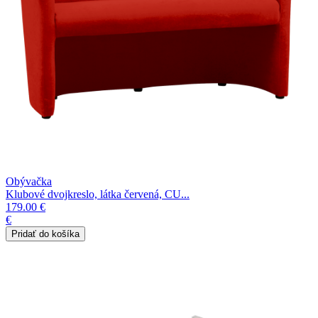
Obývačka
Klubové dvojkreslo, látka červená, CU...
179.00 €
€