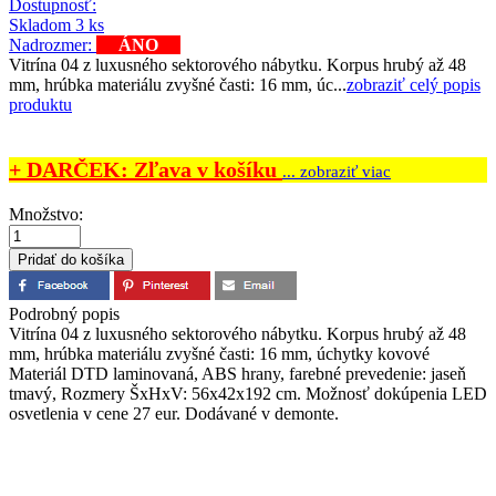
Dostupnosť:
Skladom 3 ks
Nadrozmer:
ÁNO
Vitrína 04 z luxusného sektorového nábytku. Korpus hrubý až 48
mm, hrúbka materiálu zvyšné časti: 16 mm, úc...
zobraziť celý popis
produktu
+ DARČEK: Zľava v košíku
... zobraziť viac
Množstvo:
Podrobný popis
Vitrína 04 z luxusného sektorového nábytku. Korpus hrubý až 48
mm, hrúbka materiálu zvyšné časti: 16 mm, úchytky kovové
Materiál DTD laminovaná, ABS hrany, farebné prevedenie: jaseň
tmavý, Rozmery ŠxHxV: 56x42x192 cm. Možnosť dokúpenia LED
osvetlenia v cene 27 eur. Dodávané v demonte.