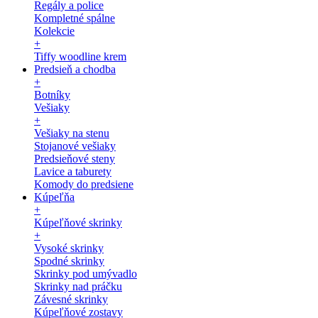
Regály a police
Kompletné spálne
Kolekcie
+
Tiffy woodline krem
Predsieň a chodba
+
Botníky
Vešiaky
+
Vešiaky na stenu
Stojanové vešiaky
Predsieňové steny
Lavice a taburety
Komody do predsiene
Kúpeľňa
+
Kúpeľňové skrinky
+
Vysoké skrinky
Spodné skrinky
Skrinky pod umývadlo
Skrinky nad práčku
Závesné skrinky
Kúpeľňové zostavy