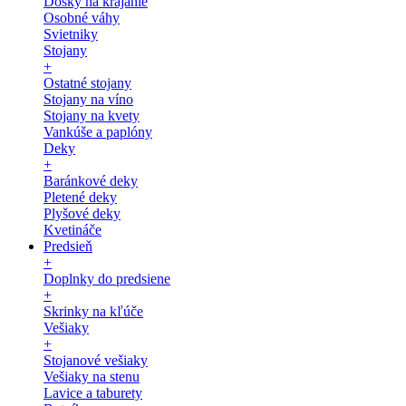
Dosky na krájanie
Osobné váhy
Svietniky
Stojany
+
Ostatné stojany
Stojany na víno
Stojany na kvety
Vankúše a paplóny
Deky
+
Baránkové deky
Pletené deky
Plyšové deky
Kvetináče
Predsieň
+
Doplnky do predsiene
+
Skrinky na kľúče
Vešiaky
+
Stojanové vešiaky
Vešiaky na stenu
Lavice a taburety