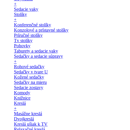
+
Sedacie vaky
Stolíky
+
Konferenčné stolíky
Konzolové a prístavné stolíky
Príručné stolíky
Tv stolíky
Pohovky
Taburety a sedacie vaky
Sedačky a sedacie súpravy
+
Rohové sedačky
Sedačky v tvare U
Kožené sedačky
Sedačky na mieru
Sedacie zostavy
Komody
Knižnice
Kreslá
+
Masážne kreslá
Dvojkreslá
Kreslá ušiak k TV
Relaxačné kreslá