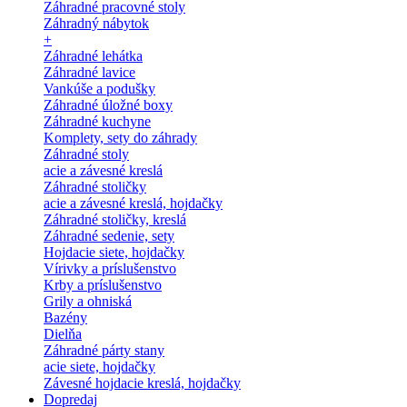
Záhradné pracovné stoly
Záhradný nábytok
+
Záhradné lehátka
Záhradné lavice
Vankúše a podušky
Záhradné úložné boxy
Záhradné kuchyne
Komplety, sety do záhrady
Záhradné stoly
acie a závesné kreslá
Záhradné stoličky
acie a závesné kreslá, hojdačky
Záhradné stoličky, kreslá
Záhradné sedenie, sety
Hojdacie siete, hojdačky
Vírivky a príslušenstvo
Krby a príslušenstvo
Grily a ohniská
Bazény
Dielňa
Záhradné párty stany
acie siete, hojdačky
Závesné hojdacie kreslá, hojdačky
Dopredaj