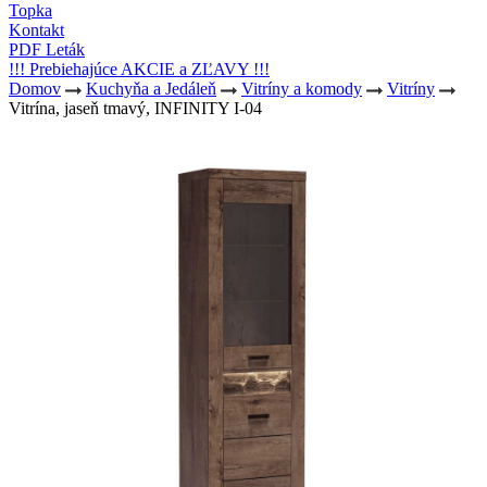
Topka
Kontakt
PDF Leták
!!! Prebiehajúce AKCIE a ZĽAVY !!!
Domov
Kuchyňa a Jedáleň
Vitríny a komody
Vitríny
Vitrína, jaseň tmavý, INFINITY I-04