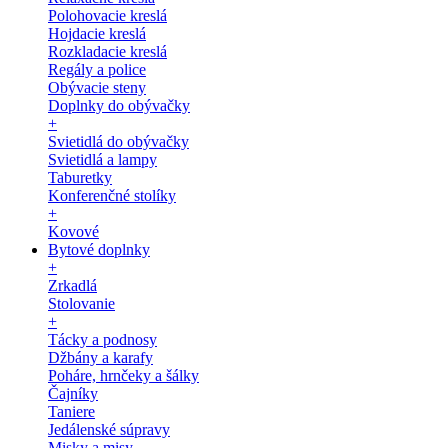
Polohovacie kreslá
Hojdacie kreslá
Rozkladacie kreslá
Regály a police
Obývacie steny
Doplnky do obývačky
+
Svietidlá do obývačky
Svietidlá a lampy
Taburetky
Konferenčné stolíky
+
Kovové
Bytové doplnky
+
Zrkadlá
Stolovanie
+
Tácky a podnosy
Džbány a karafy
Poháre, hrnčeky a šálky
Čajníky
Taniere
Jedálenské súpravy
Misky a misy