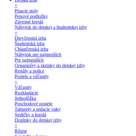
+
Písacie stoly
Penové podložky
Závesné kreslá
Nábytok do detskej a študentskej izby
+
Dievčenská izba
Študentská izba
Chlapčenská izba
Nábytok pre najmenších
Pre najmenších
Organizéry a skrinky do detskej izby
Regály a police
Postele a váľandy
+
Váľandy
Rozkladacie
Jednolôžka
Poschodové postele
Taburety a sedacie vaky
Stoličky a kreslá
Doplnky do detskej izby
+
Rôzne