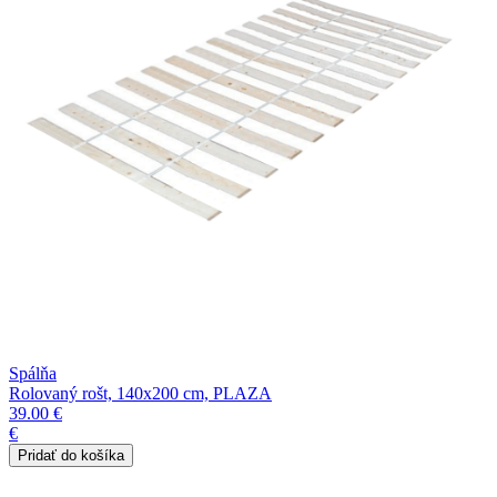
Spálňa
Rolovaný rošt, 140x200 cm, PLAZA
39.00 €
€