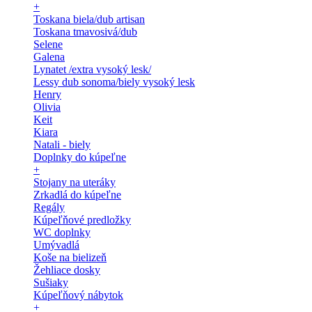
+
Toskana biela/dub artisan
Toskana tmavosivá/dub
Selene
Galena
Lynatet /extra vysoký lesk/
Lessy dub sonoma/biely vysoký lesk
Henry
Olivia
Keit
Kiara
Natali - biely
Doplnky do kúpeľne
+
Stojany na uteráky
Zrkadlá do kúpeľne
Regály
Kúpeľňové predložky
WC doplnky
Umývadlá
Koše na bielizeň
Žehliace dosky
Sušiaky
Kúpeľňový nábytok
+