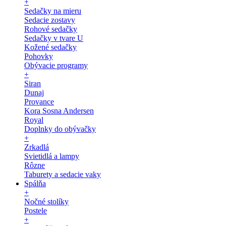
+
Sedačky na mieru
Sedacie zostavy
Rohové sedačky
Sedačky v tvare U
Kožené sedačky
Pohovky
Obývacie programy
+
Siran
Dunaj
Provance
Kora Sosna Andersen
Royal
Doplnky do obývačky
+
Zrkadlá
Svietidlá a lampy
Rôzne
Taburety a sedacie vaky
Spálňa
+
Nočné stolíky
Postele
+