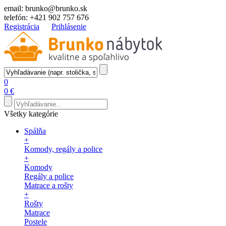
email:
brunko@brunko.sk
telefón:
+421 902 757 676
Registrácia
Prihlásenie
0
0 €
Všetky kategórie
Spálňa
+
Komody, regály a police
+
Komody
Regály a police
Matrace a rošty
+
Rošty
Matrace
Postele