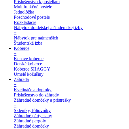
Príslušenstvo k posteliam
Multifunkčné postele
Jednolôžka
Poschodové postele
Rozkladacie
Nábytok do detskej a študentskej izby
+
Nábytok pre najmenších
Študentská izba
Koberce
+
Kusové koberce
Detské koberce
Koberce SHAGGY
Umelé kožušiny
Záhrada
+
Kvetináče a doplnky
Príslušenstvo do záhrady
Záhradné domčeky a prístrešky
+
Skleníky, fóliovníky
Záhradné párty stany
Záhradné pergoly
Záhradné domčeky