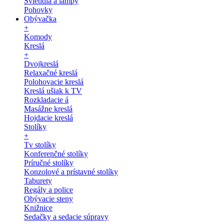
Svietidlá a lampy
Pohovky
Obývačka
+
Komody
Kreslá
+
Dvojkreslá
Relaxačné kreslá
Polohovacie kreslá
Kreslá ušiak k TV
Rozkladacie á
Masážne kreslá
Hojdacie kreslá
Stolíky
+
Tv stolíky
Konferenčné stolíky
Príručné stolíky
Konzolové a prístavné stolíky
Taburety
Regály a police
Obývacie steny
Knižnice
Sedačky a sedacie súpravy