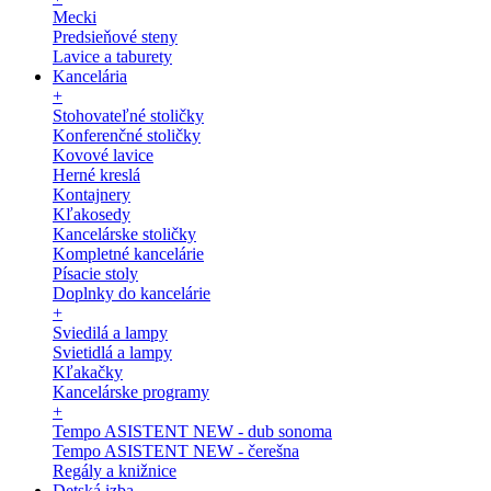
Mecki
Predsieňové steny
Lavice a taburety
Kancelária
+
Stohovateľné stoličky
Konferenčné stoličky
Kovové lavice
Herné kreslá
Kontajnery
Kľakosedy
Kancelárske stoličky
Kompletné kancelárie
Písacie stoly
Doplnky do kancelárie
+
Sviedilá a lampy
Svietidlá a lampy
Kľakačky
Kancelárske programy
+
Tempo ASISTENT NEW - dub sonoma
Tempo ASISTENT NEW - čerešna
Regály a knižnice
Detská izba