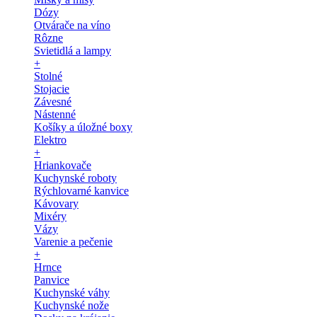
Dózy
Otvárače na víno
Rôzne
Svietidlá a lampy
+
Stolné
Stojacie
Závesné
Nástenné
Košíky a úložné boxy
Elektro
+
Hriankovače
Kuchynské roboty
Rýchlovarné kanvice
Kávovary
Mixéry
Vázy
Varenie a pečenie
+
Hrnce
Panvice
Kuchynské váhy
Kuchynské nože