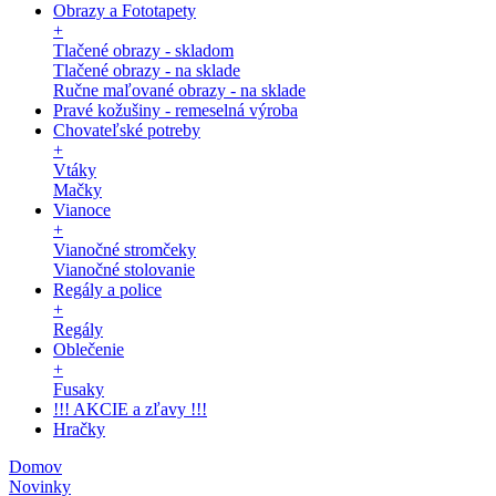
Obrazy a Fototapety
+
Tlačené obrazy - skladom
Tlačené obrazy - na sklade
Ručne maľované obrazy - na sklade
Pravé kožušiny - remeselná výroba
Chovateľské potreby
+
Vtáky
Mačky
Vianoce
+
Vianočné stromčeky
Vianočné stolovanie
Regály a police
+
Regály
Oblečenie
+
Fusaky
!!! AKCIE a zľavy !!!
Hračky
Domov
Novinky