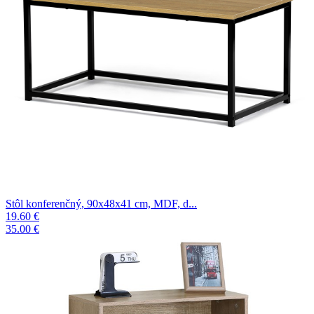
Stôl konferenčný, 90x48x41 cm, MDF, d...
19.60 €
35.00 €