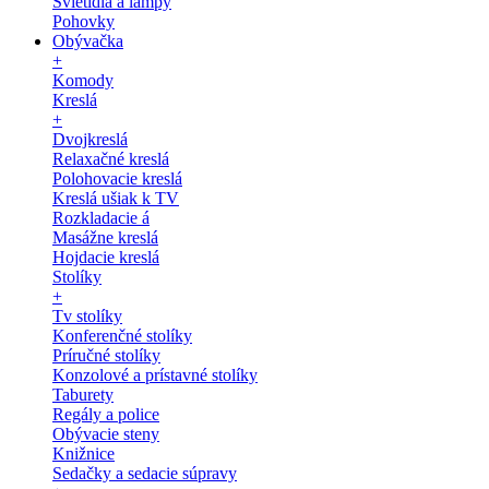
Svietidlá a lampy
Pohovky
Obývačka
+
Komody
Kreslá
+
Dvojkreslá
Relaxačné kreslá
Polohovacie kreslá
Kreslá ušiak k TV
Rozkladacie á
Masážne kreslá
Hojdacie kreslá
Stolíky
+
Tv stolíky
Konferenčné stolíky
Príručné stolíky
Konzolové a prístavné stolíky
Taburety
Regály a police
Obývacie steny
Knižnice
Sedačky a sedacie súpravy