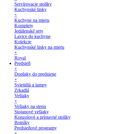
Servírovacie stolíky
Kuchynské linky
+
Kuchyne na mieru
Komplety
Jedálenské sety
Lavice do kuchyne
Kolekcie
Kuchynské linky na mieru
+
Royal
Predsieň
+
Doplnky do predsiene
+
Svietidlá a lampy
Zrkadlá
Vešiaky
+
Vešiaky na stenu
Stojanové vešiaky
Konzolové a prístavné stolíky
Botníky
Predsieňové programy
+