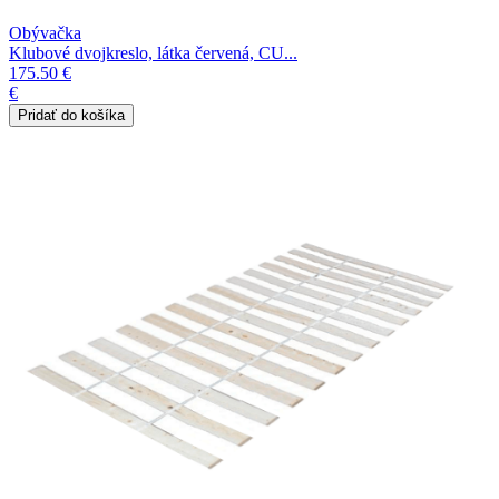
Obývačka
Klubové dvojkreslo, látka červená, CU...
175.50 €
€