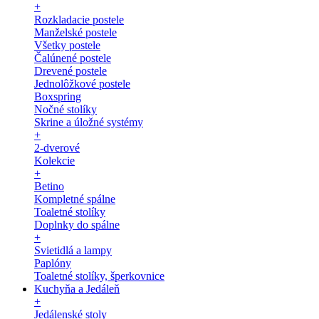
+
Rozkladacie postele
Manželské postele
Všetky postele
Čalúnené postele
Drevené postele
Jednolôžkové postele
Boxspring
Nočné stolíky
Skrine a úložné systémy
+
2-dverové
Kolekcie
+
Betino
Kompletné spálne
Toaletné stolíky
Doplnky do spálne
+
Svietidlá a lampy
Paplóny
Toaletné stolíky, šperkovnice
Kuchyňa a Jedáleň
+
Jedálenské stoly