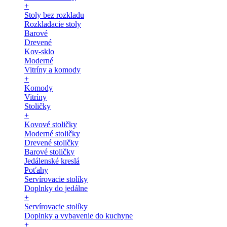
+
Stoly bez rozkladu
Rozkladacie stoly
Barové
Drevené
Kov-sklo
Moderné
Vitríny a komody
+
Komody
Vitríny
Stoličky
+
Kovové stoličky
Moderné stoličky
Drevené stoličky
Barové stoličky
Jedálenské kreslá
Poťahy
Servírovacie stolíky
Doplnky do jedálne
+
Servírovacie stolíky
Doplnky a vybavenie do kuchyne
+