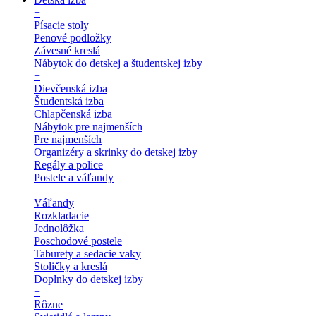
+
Písacie stoly
Penové podložky
Závesné kreslá
Nábytok do detskej a študentskej izby
+
Dievčenská izba
Študentská izba
Chlapčenská izba
Nábytok pre najmenších
Pre najmenších
Organizéry a skrinky do detskej izby
Regály a police
Postele a váľandy
+
Váľandy
Rozkladacie
Jednolôžka
Poschodové postele
Taburety a sedacie vaky
Stoličky a kreslá
Doplnky do detskej izby
+
Rôzne