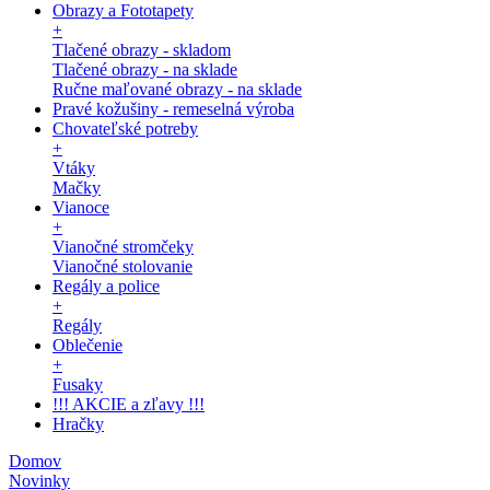
Obrazy a Fototapety
+
Tlačené obrazy - skladom
Tlačené obrazy - na sklade
Ručne maľované obrazy - na sklade
Pravé kožušiny - remeselná výroba
Chovateľské potreby
+
Vtáky
Mačky
Vianoce
+
Vianočné stromčeky
Vianočné stolovanie
Regály a police
+
Regály
Oblečenie
+
Fusaky
!!! AKCIE a zľavy !!!
Hračky
Domov
Novinky