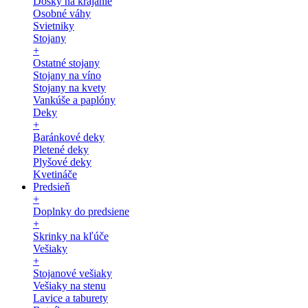
Dosky na krájanie
Osobné váhy
Svietniky
Stojany
+
Ostatné stojany
Stojany na víno
Stojany na kvety
Vankúše a paplóny
Deky
+
Baránkové deky
Pletené deky
Plyšové deky
Kvetináče
Predsieň
+
Doplnky do predsiene
+
Skrinky na kľúče
Vešiaky
+
Stojanové vešiaky
Vešiaky na stenu
Lavice a taburety