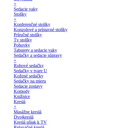
+
Sedacie vaky
Stolíky
+
Konferenčné stolíky
Konzolové a prístavné stolíky
Príručné stolíky
Tv stolíky
Pohovky
Taburety a sedacie vaky
Sedačky a sedacie súpravy
+
Rohové sedačky
Sedačky v tvare U
Kožené sedačky
Sedačky na mieru
Sedacie zostavy
Komody
Knižnice
Kreslá
+
Masážne kreslá
Dvojkreslá
Kreslá ušiak k TV
Relaxačné kreslá