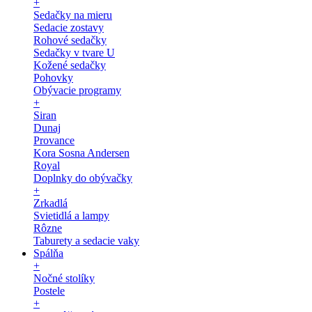
+
Sedačky na mieru
Sedacie zostavy
Rohové sedačky
Sedačky v tvare U
Kožené sedačky
Pohovky
Obývacie programy
+
Siran
Dunaj
Provance
Kora Sosna Andersen
Royal
Doplnky do obývačky
+
Zrkadlá
Svietidlá a lampy
Rôzne
Taburety a sedacie vaky
Spálňa
+
Nočné stolíky
Postele
+