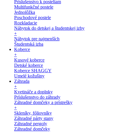
Príslušenstvo k posteliam
Multifunkčné postele
Jednolôžka
Poschodové postele
Rozkladacie
Nábytok do detskej a študentskej izby
+
Nábytok pre najmenších
Študentská izba
Koberce
+
Kusové koberce
Detské koberce
Koberce SHAGGY
Umelé kožušiny
Záhrada
+
Kvetináče a doplnky
Príslušenstvo do záhrady
Záhradné domčeky a prístrešky
+
Skleníky, fóliovníky
Záhradné párty stany
Záhradné pergoly
Záhradné domčeky