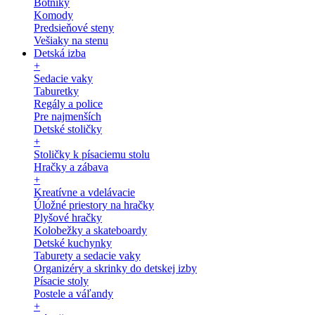
Botníky
Komody
Predsieňové steny
Vešiaky na stenu
Detská izba
+
Sedacie vaky
Taburetky
Regály a police
Pre najmenších
Detské stoličky
+
Stoličky k písaciemu stolu
Hračky a zábava
+
Kreatívne a vdelávacie
Úložné priestory na hračky
Plyšové hračky
Kolobežky a skateboardy
Detské kuchynky
Taburety a sedacie vaky
Organizéry a skrinky do detskej izby
Písacie stoly
Postele a váľandy
+