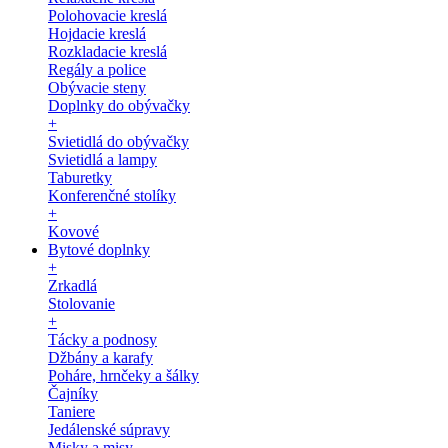
Polohovacie kreslá
Hojdacie kreslá
Rozkladacie kreslá
Regály a police
Obývacie steny
Doplnky do obývačky
+
Svietidlá do obývačky
Svietidlá a lampy
Taburetky
Konferenčné stolíky
+
Kovové
Bytové doplnky
+
Zrkadlá
Stolovanie
+
Tácky a podnosy
Džbány a karafy
Poháre, hrnčeky a šálky
Čajníky
Taniere
Jedálenské súpravy
Misky a misy