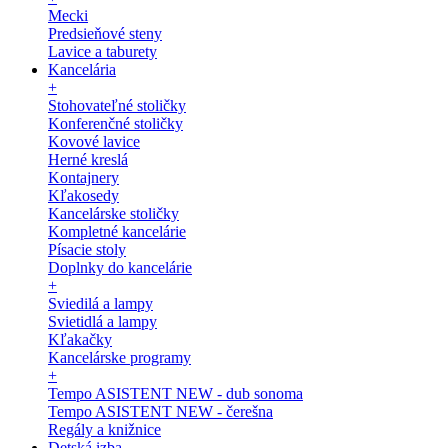
Mecki
Predsieňové steny
Lavice a taburety
Kancelária
+
Stohovateľné stoličky
Konferenčné stoličky
Kovové lavice
Herné kreslá
Kontajnery
Kľakosedy
Kancelárske stoličky
Kompletné kancelárie
Písacie stoly
Doplnky do kancelárie
+
Sviedilá a lampy
Svietidlá a lampy
Kľakačky
Kancelárske programy
+
Tempo ASISTENT NEW - dub sonoma
Tempo ASISTENT NEW - čerešna
Regály a knižnice
Detská izba