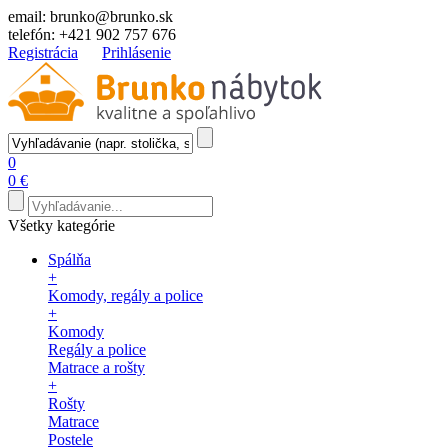
email:
brunko@brunko.sk
telefón:
+421 902 757 676
Registrácia
Prihlásenie
0
0 €
Všetky kategórie
Spálňa
+
Komody, regály a police
+
Komody
Regály a police
Matrace a rošty
+
Rošty
Matrace
Postele