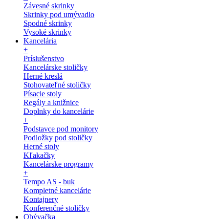
Závesné skrinky
Skrinky pod umývadlo
Spodné skrinky
Vysoké skrinky
Kancelária
+
Príslušenstvo
Kancelárske stoličky
Herné kreslá
Stohovateľné stoličky
Písacie stoly
Regály a knižnice
Doplnky do kancelárie
+
Podstavce pod monitory
Podložky pod stoličky
Herné stoly
Kľakačky
Kancelárske programy
+
Tempo AS - buk
Kompletné kancelárie
Kontajnery
Konferenčné stoličky
Obývačka