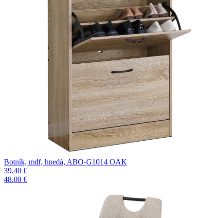
Botník, mdf, hnedá, ABO-G1014 OAK
39.40 €
48.00 €