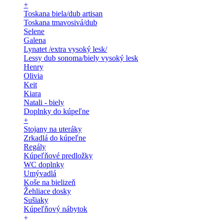
+
Toskana biela/dub artisan
Toskana tmavosivá/dub
Selene
Galena
Lynatet /extra vysoký lesk/
Lessy dub sonoma/biely vysoký lesk
Henry
Olivia
Keit
Kiara
Natali - biely
Doplnky do kúpeľne
+
Stojany na uteráky
Zrkadlá do kúpeľne
Regály
Kúpeľňové predložky
WC doplnky
Umývadlá
Koše na bielizeň
Žehliace dosky
Sušiaky
Kúpeľňový nábytok
+