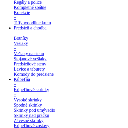
Regály a police
Kompletné spálne
Kolekcie
+
Tiffy woodline krem
Predsieň a chodba
+
Botníky
Vešiaky
+
Vešiaky na stenu
Stojanové vešiaky
Predsieňové steny
Lavice a taburety
Komody do predsiene
Kúpeľňa
+
Kúpeľňové skrinky
+
Vysoké skrinky
Spodné skrinky
Skrinky pod umývadlo
Skrinky nad práčku
Závesné skrinky
Kúpeľňové zostavy