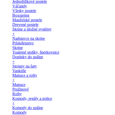
Jednolôžkové postele
Váľandy
Všetky postele
Boxspring
Manželské postele
Drevené postele
Skrine a úložné systémy
+
Nadstavce na skrine
Príslušenstvo
Skrine
Toaletné stolíky, šperkovnice
Doplnky do spálne
+
Stojany na šaty
Vankúše
Matrace a rošty
+
Matrace
Pružinové
Rošty
Komody, regály a police
+
Komody do spálne
Komody