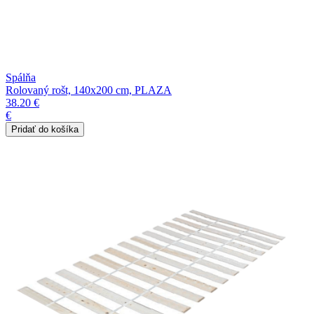
Spálňa
Rolovaný rošt, 140x200 cm, PLAZA
38.20 €
€