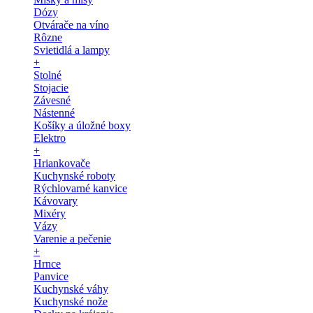
Dózy
Otvárače na víno
Rôzne
Svietidlá a lampy
+
Stolné
Stojacie
Závesné
Nástenné
Košíky a úložné boxy
Elektro
+
Hriankovače
Kuchynské roboty
Rýchlovarné kanvice
Kávovary
Mixéry
Vázy
Varenie a pečenie
+
Hrnce
Panvice
Kuchynské váhy
Kuchynské nože