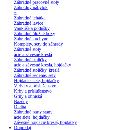
Záhradné pracovné stoly
Záhradný nábytok
+
Záhradné lehátka
Záhradné lavice
Vankúše a podušky
Záhradné úložné boxy
Záhradné kuchyne
Komplety, sety do záhrady
Záhradné stoly
acie a závesné kreslá
Záhradné stoličky
acie a závesné kreslá, hojdačky
Záhradné stoličky, kreslá
Záhradné sedenie, sety
Hojdacie siete, hojdačky
Vírivky a príslušenstvo
Krby a príslušenstvo
Grily a ohniská
Bazény
Dielňa
Záhradné párty stany
acie siete, hojdačky
Závesné hojdacie kreslá, hojdačky
Dopredaj