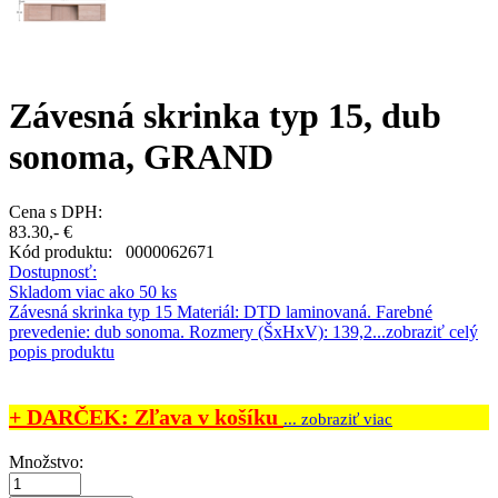
Závesná skrinka typ 15, dub
sonoma, GRAND
Cena s DPH:
83.30,- €
Kód produktu:
0000062671
Dostupnosť:
Skladom viac ako 50 ks
Závesná skrinka typ 15 Materiál: DTD laminovaná. Farebné
prevedenie: dub sonoma. Rozmery (ŠxHxV): 139,2...
zobraziť celý
popis produktu
+ DARČEK: Zľava v košíku
... zobraziť viac
Množstvo: