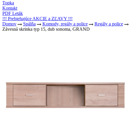
Topka
Kontakt
PDF Leták
!!! Prebiehajúce AKCIE a ZĽAVY !!!
Domov
Spálňa
Komody, regály a police
Regály a police
Závesná skrinka typ 15, dub sonoma, GRAND